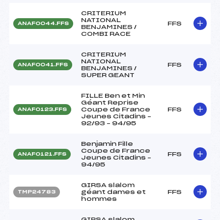
CRITERIUM
NATIONAL
FFS
ANAF0044.FFS
BENJAMINES /
COMBI RACE
CRITERIUM
NATIONAL
FFS
ANAF0041.FFS
BENJAMINES /
SUPER GEANT
FILLE Ben et Min
Géant Reprise
Coupe de France
FFS
ANAF0123.FFS
Jeunes Citadins –
92/93 – 94/95
Benjamin Fille
Coupe de France
FFS
ANAF0121.FFS
Jeunes Citadins –
94/95
GIRSA slalom
géant dames et
FFS
TMP24783
hommes
GIRSA slalom