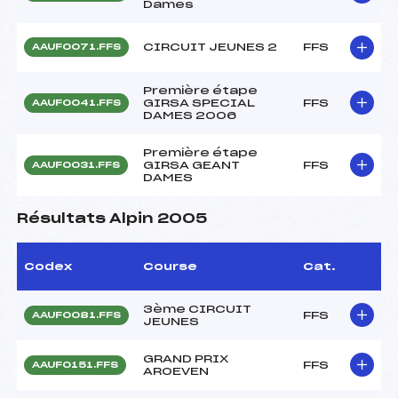
Dames
CIRCUIT JEUNES 2
FFS
AAUF0071.FFS
Première étape
GIRSA SPECIAL
FFS
AAUF0041.FFS
DAMES 2006
Première étape
GIRSA GEANT
FFS
AAUF0031.FFS
DAMES
Résultats Alpin 2005
Codex
Course
Cat.
3ème CIRCUIT
FFS
AAUF0081.FFS
JEUNES
GRAND PRIX
FFS
AAUF0151.FFS
AROEVEN