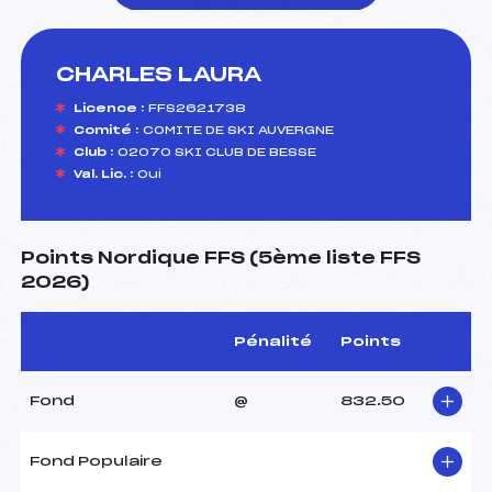
CHARLES LAURA
foi(s) le ski
Licence :
FFS2621738
Comité :
COMITE DE SKI AUVERGNE
Club :
02070 SKI CLUB DE BESSE
Val. Lic. :
Oui
Points Nordique FFS (5ème liste FFS
2026)
Pénalité
Points
Fond
@
832.50
Fond Populaire