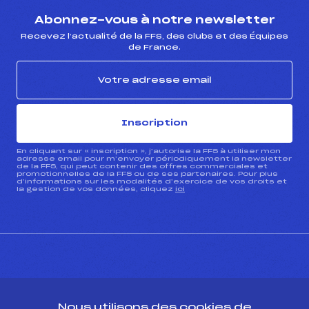
Abonnez-vous à notre newsletter
Recevez l’actualité de la FFS, des clubs et des Équipes
de France.
Inscription
En cliquant sur « inscription », j’autorise la FFS à utiliser mon
adresse email pour m’envoyer périodiquement la newsletter
de la FFS, qui peut contenir des offres commerciales et
promotionnelles de la FFS ou de ses partenaires. Pour plus
d’informations sur les modalités d’exercice de vos droits et
la gestion de vos données, cliquez
ici
CONTACT
Nous utilisons des cookies de