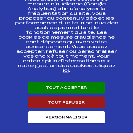
ESPACE PRESSE
mesure d’audience (Google
Analytics) afin d’analyser la
fréquentation du site, vous
Ressources
proposer du contenu vidéo et les
performances du site, ainsi que des
Pass’Neige
cookies permettant le
Projet sportif fédéral
fonctionnement du site. Les
cookies de mesure d’audience ne
Projet de performance fédéral
sont déposés qu’avec votre
Antidopage
consentement. Vous pouvez
Pôle Développement, Formation, Suivi
accepter, refuser ou personnaliser
Scientifique
vos choix à tout moment. Pour
Listes ministérielles
obtenir plus d'informations sur
notre gestion des cookies, cliquez
Pôle vie de l’athlète
ici
.
Enseignement professionnel
Informatique et chronométrage
Circuits
TOUT ACCEPTER
Carrières
Développement des habiletés mentales
TOUT REFUSER
PERSONNALISER
© 2026 Fédération Française de Ski
Mentions légales
Politique de
confidentialité
Cookies