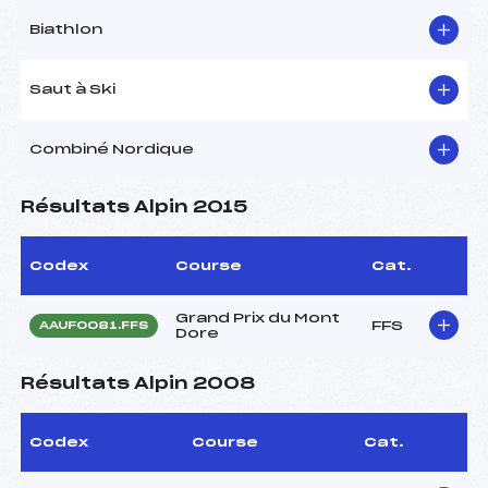
Biathlon
Saut à Ski
Combiné Nordique
Résultats Alpin 2015
Codex
Course
Cat.
Grand Prix du Mont
FFS
AAUF0081.FFS
Dore
Résultats Alpin 2008
Codex
Course
Cat.