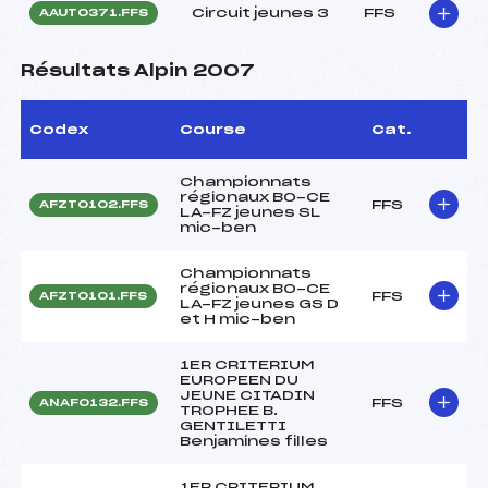
Circuit jeunes 3
FFS
AAUT0371.FFS
Résultats Alpin 2007
Codex
Course
Cat.
Championnats
régionaux BO-CE
FFS
AFZT0102.FFS
LA-FZ jeunes SL
mic-ben
Championnats
régionaux BO-CE
FFS
AFZT0101.FFS
LA-FZ jeunes GS D
et H mic-ben
1ER CRITERIUM
EUROPEEN DU
JEUNE CITADIN
FFS
ANAF0132.FFS
TROPHEE B.
GENTILETTI
Benjamines filles
1ER CRITERIUM