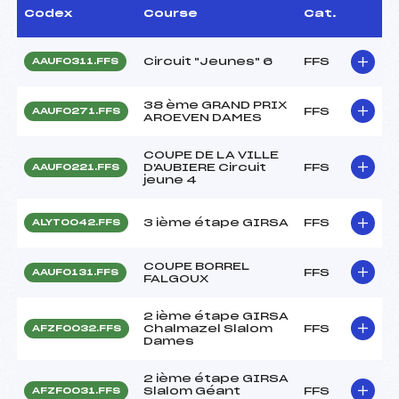
Codex
Course
Cat.
Circuit "Jeunes" 6
FFS
AAUF0311.FFS
38 ème GRAND PRIX
FFS
AAUF0271.FFS
AROEVEN DAMES
COUPE DE LA VILLE
D'AUBIERE Circuit
FFS
AAUF0221.FFS
jeune 4
3 ième étape GIRSA
FFS
ALYT0042.FFS
COUPE BORREL
FFS
AAUF0131.FFS
FALGOUX
2 ième étape GIRSA
Chalmazel Slalom
FFS
AFZF0032.FFS
Dames
2 ième étape GIRSA
Slalom Géant
FFS
AFZF0031.FFS