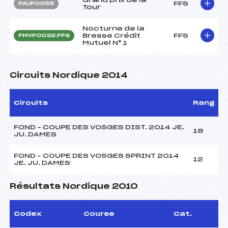
FFS
FAUF0055
Tour
Nocturne de la
Bresse Crédit
FFS
FMVF0032.FFS
Mutuel N° 1
Circuits Nordique 2014
Circuits
Rang
FOND – COUPE DES VOSGES DIST. 2014 JE.
18
JU. DAMES
FOND – COUPE DES VOSGES SPRINT 2014
12
JE. JU. DAMES
Résultats Nordique 2010
Codex
Course
Cat.