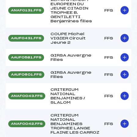
EUROPEEN DU
JEUNE CITADIN
FFS
ANAF0131.FFS
TROPHEE B.
GENTILETTI
Benjamines filles
COUPE Michel
VIGIER Circuit
FFS
AAUF0431.FFS
Jeune 2
GIRSA Auvergne
FFS
AAUF0581.FFS
Filles
GIRSA Auvergne
FFS
AAUF0601.FFS
Filles
CRITERIUM
NATIONAL
FFS
ANAF0043.FFS
BENJAMINES /
SLALOM
CRITERIUM
NATIONAL
BENJAMINES
FFS
ANAF0042.FFS
TROPHEE LANGE
FLAINE LES CARROZ