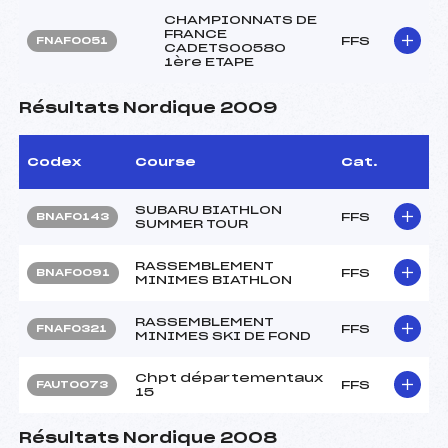
CHAMPIONNATS DE
FRANCE
FFS
FNAF0051
CADETS00580
1ère ETAPE
Résultats Nordique 2009
Codex
Course
Cat.
SUBARU BIATHLON
FFS
BNAF0143
SUMMER TOUR
RASSEMBLEMENT
FFS
BNAF0091
MINIMES BIATHLON
RASSEMBLEMENT
FFS
FNAF0321
MINIMES SKI DE FOND
Chpt départementaux
FFS
FAUT0073
15
Résultats Nordique 2008