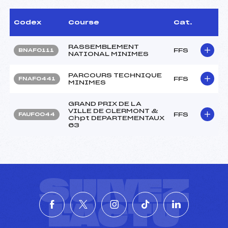
Codex
Course
Cat.
RASSEMBLEMENT
FFS
BNAF0111
NATIONAL MINIMES
PARCOURS TECHNIQUE
FFS
FNAF0441
MINIMES
GRAND PRIX DE LA
VILLE DE CLERMONT &
FFS
FAUF0044
Chpt DEPARTEMENTAUX
63
SUIVEZ
L'ACTU