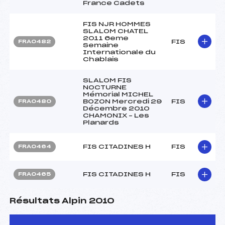
France Cadets
FIS NJR HOMMES
SLALOM CHATEL
2011 6eme
FIS
FRA0482
Semaine
Internationale du
Chablais
SLALOM FIS
NOCTURNE
Mémorial MICHEL
BOZON Mercredi 29
FIS
FRA0480
Décembre 2010
CHAMONIX – Les
Planards
FIS CITADINES H
FIS
FRA0464
FIS CITADINES H
FIS
FRA0465
Résultats Alpin 2010