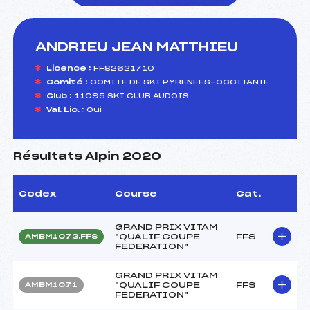
ANDRIEU JEAN MATTHIEU
foi(s) le ski
Licence :
FFS2621710
Comité :
COMITE DE SKI PYRENEES-OCCITANIE
Club :
11095 SKI CLUB AUDOIS
Val. Lic. :
Oui
Résultats Alpin 2020
Codex
Course
Cat.
GRAND PRIX VITAM
"QUALIF COUPE
FFS
AMBM1073.FFS
FEDERATION"
GRAND PRIX VITAM
"QUALIF COUPE
FFS
AMBM1071
FEDERATION"