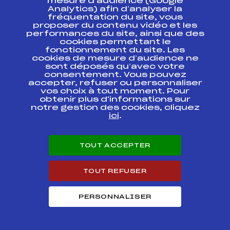
mesure d’audience (Google
Analytics) afin d’analyser la
CRITERIUM
fréquentation du site, vous
NATIONAL
FFS
ANAM0041.FFS
proposer du contenu vidéo et les
BENJAMINS /
performances du site, ainsi que des
SUPER GEANT
cookies permettant le
fonctionnement du site. Les
GRAND PRIX DU
cookies de mesure d’audience ne
COMITE REGIONAL
FFS
sont déposés qu’avec votre
APEM0631.FFS
DE SKI DES
consentement. Vous pouvez
PYRENEES-EST
accepter, refuser ou personnaliser
vos choix à tout moment. Pour
GRAND PRIX DU
obtenir plus d'informations sur
COMITE REGIONAL
notre gestion des cookies, cliquez
FFS
APEM0621.FFS
DE SKI DES
ici
.
PYRENEES-EST
GRAND PRIX DU
TOUT ACCEPTER
COMITE REGIONAL
FFS
APEM0611.FFS
DE SKI DES
PYRENEES-EST
TOUT REFUSER
GARCON Ben et Min
Geant Reprise
PERSONNALISER
Coupe de France
FFS
ANAM0123.FFS
Jeunes Citadins –
92/93 – 94/95