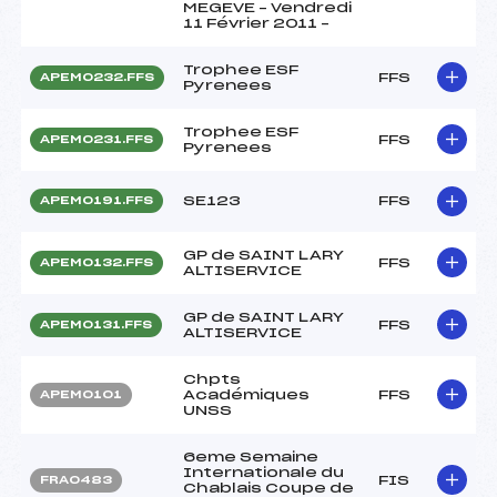
MEGEVE – Vendredi
11 Février 2011 –
Trophee ESF
FFS
APEM0232.FFS
Pyrenees
Trophee ESF
FFS
APEM0231.FFS
Pyrenees
SE123
FFS
APEM0191.FFS
GP de SAINT LARY
FFS
APEM0132.FFS
ALTISERVICE
GP de SAINT LARY
FFS
APEM0131.FFS
ALTISERVICE
Chpts
Académiques
FFS
APEM0101
UNSS
6eme Semaine
Internationale du
FIS
FRA0483
Chablais Coupe de