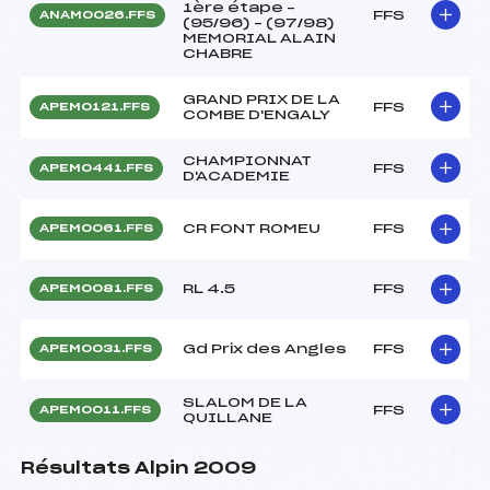
1ère étape –
FFS
ANAM0026.FFS
(95/96) – (97/98)
MEMORIAL ALAIN
CHABRE
GRAND PRIX DE LA
FFS
APEM0121.FFS
COMBE D'ENGALY
CHAMPIONNAT
FFS
APEM0441.FFS
D'ACADEMIE
CR FONT ROMEU
FFS
APEM0061.FFS
RL 4.5
FFS
APEM0081.FFS
Gd Prix des Angles
FFS
APEM0031.FFS
SLALOM DE LA
FFS
APEM0011.FFS
QUILLANE
Résultats Alpin 2009