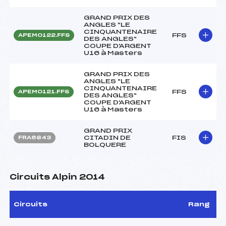
GRAND PRIX DES
ANGLES "LE
CINQUANTENAIRE
FFS
APEM0122.FFS
DES ANGLES"
COUPE D'ARGENT
U16 à Masters
GRAND PRIX DES
ANGLES "LE
CINQUANTENAIRE
FFS
APEM0121.FFS
DES ANGLES"
COUPE D'ARGENT
U16 à Masters
GRAND PRIX
CITADIN DE
FIS
FRA6843
BOLQUERE
Circuits Alpin 2014
Circuits
Rang