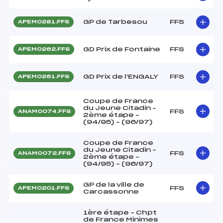
GP de Tarbesou
FFS
APEM0281.FFS
GD Prix de Fontaine
FFS
APEM0262.FFS
GD Prix de l'ENGALY
FFS
APEM0261.FFS
Coupe de France
du Jeune Citadin –
FFS
ANAM0074.FFS
2ème étape –
(94/95) – (96/97)
Coupe de France
du Jeune Citadin –
FFS
ANAM0072.FFS
2ème étape –
(94/95) – (96/97)
GP de la ville de
FFS
APEM0201.FFS
Carcassonne
1ère étape – Chpt
de France Minimes