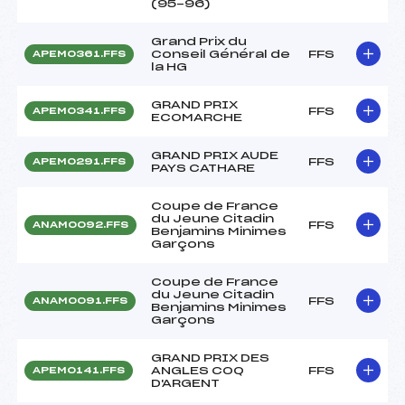
(95-96)
Grand Prix du
Conseil Général de
FFS
APEM0361.FFS
la HG
GRAND PRIX
FFS
APEM0341.FFS
ECOMARCHE
GRAND PRIX AUDE
FFS
APEM0291.FFS
PAYS CATHARE
Coupe de France
du Jeune Citadin
FFS
ANAM0092.FFS
Benjamins Minimes
Garçons
Coupe de France
du Jeune Citadin
FFS
ANAM0091.FFS
Benjamins Minimes
Garçons
GRAND PRIX DES
ANGLES COQ
FFS
APEM0141.FFS
D'ARGENT