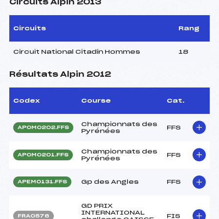
Circuits Alpin 2013
Circuits
Rang
Circuit National Citadin Hommes
18
Résultats Alpin 2012
Codex
Course
Cat.
Championnats des
FFS
APOM0202.FFS
Pyrénées
Championnats des
FFS
APOM0201.FFS
Pyrénées
Gp des Angles
FFS
APEM0131.FFS
GD PRIX
INTERNATIONAL
FIS
FRA0576