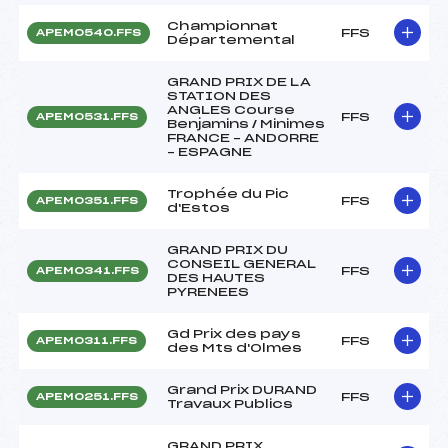
Championnat
FFS
APEM0540.FFS
Départemental
GRAND PRIX DE LA
STATION DES
ANGLES Course
FFS
APEM0531.FFS
Benjamins / Minimes
FRANCE – ANDORRE
– ESPAGNE
Trophée du Pic
FFS
APEM0351.FFS
d'Estos
GRAND PRIX DU
CONSEIL GENERAL
FFS
APEM0341.FFS
DES HAUTES
PYRENEES
Gd Prix des pays
FFS
APEM0311.FFS
des Mts d'Olmes
Grand Prix DURAND
FFS
APEM0251.FFS
Travaux Publics
GRAND PRIX