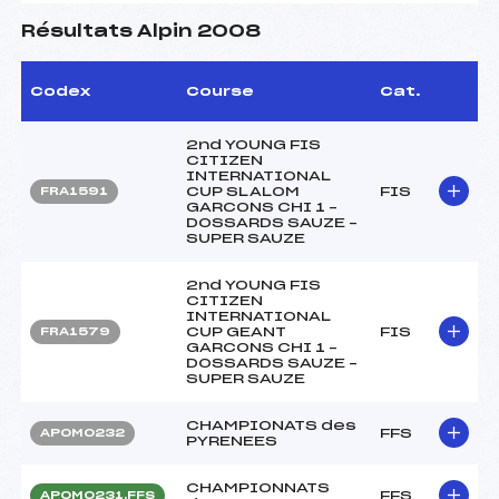
Résultats Alpin 2008
Codex
Course
Cat.
2nd YOUNG FIS
CITIZEN
INTERNATIONAL
CUP SLALOM
FIS
FRA1591
GARCONS CHI 1 –
DOSSARDS SAUZE –
SUPER SAUZE
2nd YOUNG FIS
CITIZEN
INTERNATIONAL
CUP GEANT
FIS
FRA1579
GARCONS CHI 1 –
DOSSARDS SAUZE –
SUPER SAUZE
CHAMPIONATS des
FFS
APOM0232
PYRENEES
CHAMPIONNATS
FFS
APOM0231.FFS