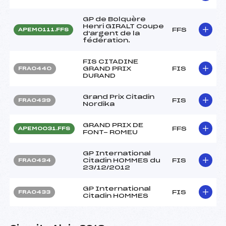
GP de Bolquère
Henri GIRALT Coupe
FFS
APEM0111.FFS
d'argent de la
fédération.
FIS CITADINE
GRAND PRIX
FIS
FRA0440
DURAND
Grand Prix Citadin
FIS
FRA0439
Nordika
GRAND PRIX DE
FFS
APEM0031.FFS
FONT- ROMEU
GP International
Citadin HOMMES du
FIS
FRA0434
23/12/2012
GP International
FIS
FRA0433
Citadin HOMMES