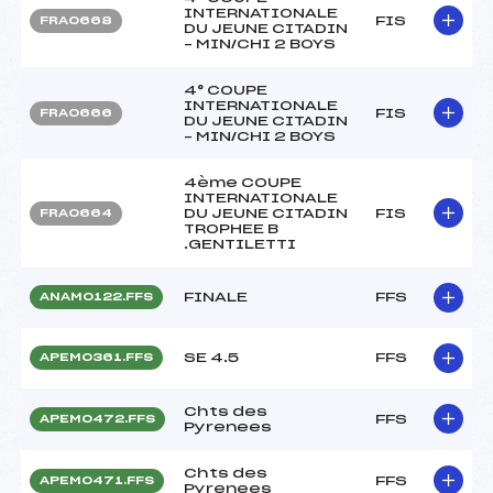
INTERNATIONALE
FIS
FRA0668
DU JEUNE CITADIN
– MIN/CHI 2 BOYS
4° COUPE
INTERNATIONALE
FIS
FRA0666
DU JEUNE CITADIN
– MIN/CHI 2 BOYS
4ème COUPE
INTERNATIONALE
DU JEUNE CITADIN
FIS
FRA0664
TROPHEE B
.GENTILETTI
FINALE
FFS
ANAM0122.FFS
SE 4.5
FFS
APEM0361.FFS
Chts des
FFS
APEM0472.FFS
Pyrenees
Chts des
FFS
APEM0471.FFS
Pyrenees