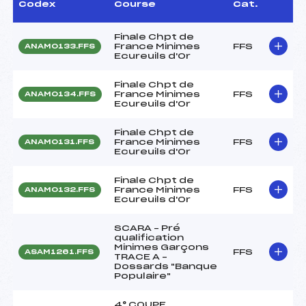
Codex
Course
Cat.
Finale Chpt de
France Minimes
FFS
ANAM0133.FFS
Ecureuils d'Or
Finale Chpt de
France Minimes
FFS
ANAM0134.FFS
Ecureuils d'Or
Finale Chpt de
France Minimes
FFS
ANAM0131.FFS
Ecureuils d'Or
Finale Chpt de
France Minimes
FFS
ANAM0132.FFS
Ecureuils d'Or
SCARA – Pré
qualification
Minimes Garçons
FFS
ASAM1261.FFS
TRACE A –
Dossards "Banque
Populaire"
4° COUPE