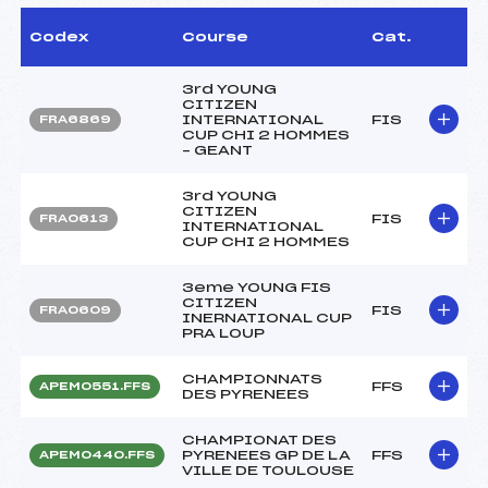
Codex
Course
Cat.
3rd YOUNG
CITIZEN
INTERNATIONAL
FIS
FRA6869
CUP CHI 2 HOMMES
– GEANT
3rd YOUNG
CITIZEN
FIS
FRA0613
INTERNATIONAL
CUP CHI 2 HOMMES
3eme YOUNG FIS
CITIZEN
FIS
FRA0609
INERNATIONAL CUP
PRA LOUP
CHAMPIONNATS
FFS
APEM0551.FFS
DES PYRENEES
CHAMPIONAT DES
PYRENEES GP DE LA
FFS
APEM0440.FFS
VILLE DE TOULOUSE