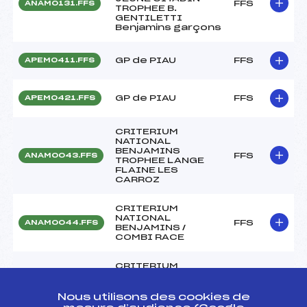
FFS
ANAM0131.FFS
TROPHEE B.
GENTILETTI
Benjamins garçons
GP de PIAU
FFS
APEM0411.FFS
GP de PIAU
FFS
APEM0421.FFS
CRITERIUM
NATIONAL
BENJAMINS
FFS
ANAM0043.FFS
TROPHEE LANGE
FLAINE LES
CARROZ
CRITERIUM
NATIONAL
FFS
ANAM0044.FFS
BENJAMINS /
COMBI RACE
CRITERIUM
NATIONAL
FFS
ANAM0042.FFS
BENJAMINS
TROPHEE LANGE
Nous utilisons des cookies de