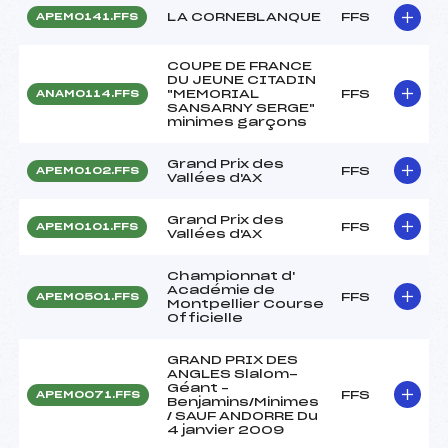
LA CORNEBLANQUE
FFS
APEM0141.FFS
COUPE DE FRANCE
DU JEUNE CITADIN
"MEMORIAL
FFS
ANAM0114.FFS
SANSARNY SERGE"
minimes garçons
Grand Prix des
FFS
APEM0102.FFS
Vallées d'AX
Grand Prix des
FFS
APEM0101.FFS
Vallées d'AX
Championnat d'
Académie de
FFS
APEM0501.FFS
Montpellier Course
Officielle
GRAND PRIX DES
ANGLES Slalom-
Géant –
FFS
APEM0071.FFS
Benjamins/Minimes
/ SAUF ANDORRE Du
4 janvier 2009