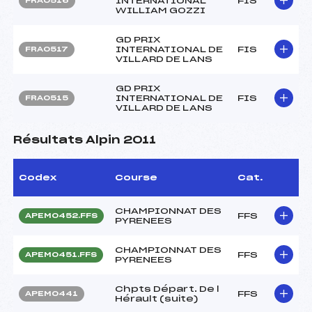
INTERNATIONAL
FIS
FRA0516
WILLIAM GOZZI
GD PRIX
INTERNATIONAL DE
FIS
FRA0517
VILLARD DE LANS
GD PRIX
INTERNATIONAL DE
FIS
FRA0515
VILLARD DE LANS
Résultats Alpin 2011
Codex
Course
Cat.
CHAMPIONNAT DES
FFS
APEM0452.FFS
PYRENEES
CHAMPIONNAT DES
FFS
APEM0451.FFS
PYRENEES
Chpts Départ. De l
FFS
APEM0441
Hérault (suite)