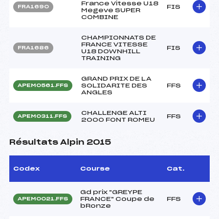
France Vitesse U18
FIS
FRA1690
Megeve SUPER
COMBINE
CHAMPIONNATS DE
FRANCE VITESSE
FIS
FRA1686
U18 DOWNHILL
TRAINING
GRAND PRIX DE LA
SOLIDARITE DES
FFS
APEM0561.FFS
ANGLES
CHALLENGE ALTI
FFS
APEM0311.FFS
2000 FONT ROMEU
Résultats Alpin 2015
Codex
Course
Cat.
Gd prix "GREYPE
FRANCE" Coupe de
FFS
APEM0021.FFS
bRonze