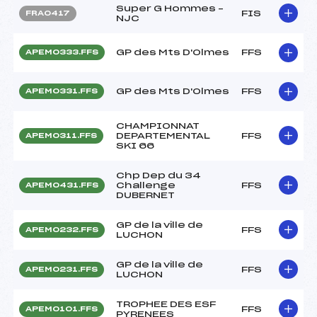
Super G Hommes –
FIS
FRA0417
NJC
GP des Mts D'Olmes
FFS
APEM0333.FFS
GP des Mts D'Olmes
FFS
APEM0331.FFS
CHAMPIONNAT
DEPARTEMENTAL
FFS
APEM0311.FFS
SKI 66
Chp Dep du 34
Challenge
FFS
APEM0431.FFS
DUBERNET
GP de la ville de
FFS
APEM0232.FFS
LUCHON
GP de la ville de
FFS
APEM0231.FFS
LUCHON
TROPHEE DES ESF
FFS
APEM0101.FFS
PYRENEES