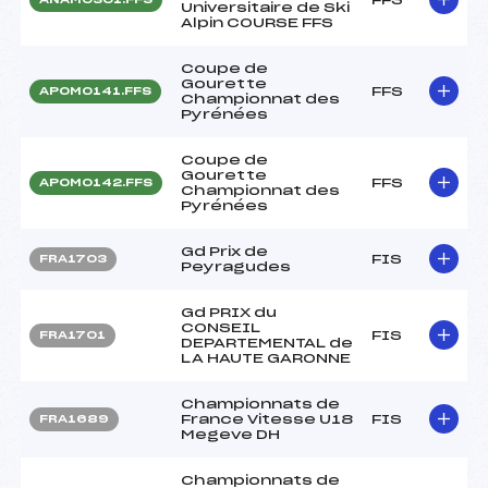
Universitaire de Ski
Alpin COURSE FFS
Coupe de
Gourette
FFS
APOM0141.FFS
Championnat des
Pyrénées
Coupe de
Gourette
FFS
APOM0142.FFS
Championnat des
Pyrénées
Gd Prix de
FIS
FRA1703
Peyragudes
Gd PRIX du
CONSEIL
FIS
FRA1701
DEPARTEMENTAL de
LA HAUTE GARONNE
Championnats de
France Vitesse U18
FIS
FRA1689
Megeve DH
Championnats de