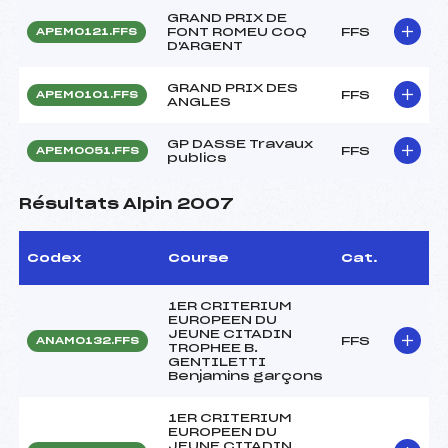
GRAND PRIX DE
FONT ROMEU COQ
FFS
APEM0121.FFS
D'ARGENT
GRAND PRIX DES
FFS
APEM0101.FFS
ANGLES
GP DASSE Travaux
FFS
APEM0051.FFS
publics
Résultats Alpin 2007
Codex
Course
Cat.
1ER CRITERIUM
EUROPEEN DU
JEUNE CITADIN
FFS
ANAM0132.FFS
TROPHEE B.
GENTILETTI
Benjamins garçons
1ER CRITERIUM
EUROPEEN DU
JEUNE CITADIN