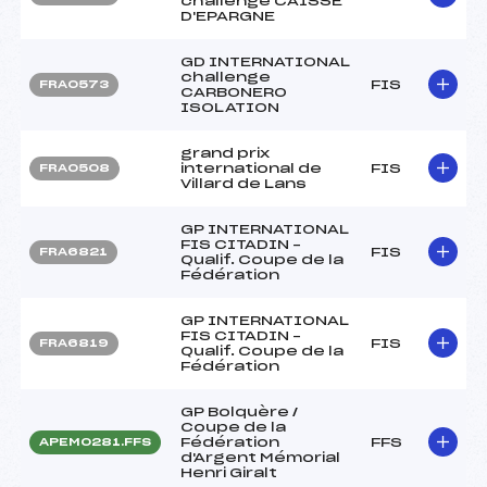
challenge CAISSE
D'EPARGNE
GD INTERNATIONAL
challenge
FIS
FRA0573
CARBONERO
ISOLATION
grand prix
international de
FIS
FRA0508
Villard de Lans
GP INTERNATIONAL
FIS CITADIN –
FIS
FRA6821
Qualif. Coupe de la
Fédération
GP INTERNATIONAL
FIS CITADIN –
FIS
FRA6819
Qualif. Coupe de la
Fédération
GP Bolquère /
Coupe de la
Fédération
FFS
APEM0281.FFS
d'Argent Mémorial
Henri Giralt