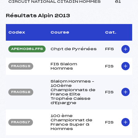
CIRCUIT NATIONAL CITADIN HOMMES
61
Résultats Alpin 2013
Codex
Course
Cat.
Chpt de Pyrénées
FFS
APEM0361.FFS
FIS Slalom
FIS
FRA0519
Hommes
Slalom Hommes –
100ème
Championnats de
FIS
FRA0518
France Elite
Trophée Caisse
d'Epargne
100 ème
Championnat de
FIS
FRA0517
France Super G
Hommes