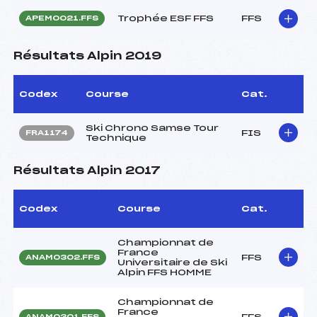
Trophée ESF FFS
FFS
APEM0021.FFS
Résultats Alpin 2019
Codex
Course
Cat.
Ski Chrono Samse Tour
FIS
FRA1174
Technique
Résultats Alpin 2017
Codex
Course
Cat.
Championnat de
France
FFS
ANAM0302.FFS
Universitaire de Ski
Alpin FFS HOMME
Championnat de
France
FFS
ANAM0301.FFS