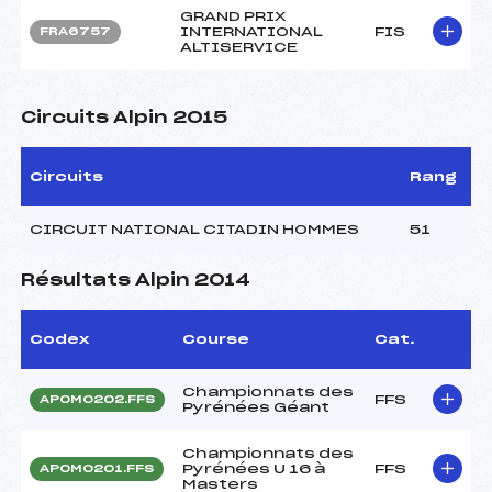
GRAND PRIX
INTERNATIONAL
FIS
FRA6757
ALTISERVICE
Circuits Alpin 2015
Circuits
Rang
CIRCUIT NATIONAL CITADIN HOMMES
51
Résultats Alpin 2014
Codex
Course
Cat.
Championnats des
FFS
APOM0202.FFS
Pyrénées Géant
Championnats des
Pyrénées U 16 à
FFS
APOM0201.FFS
Masters