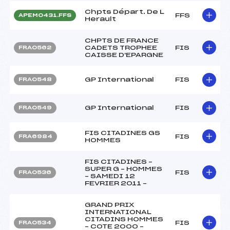
Chpts Départ. De L
FFS
APEM0431.FFS
Herault
CHPTS DE FRANCE
CADETS TROPHEE
FIS
FRA0562
CAISSE D'EPARGNE
GP International
FIS
FRA0548
GP International
FIS
FRA0549
FIS CITADINES GS
FIS
FRA6984
HOMMES
FIS CITADINES –
SUPER G – HOMMES
FIS
FRA0536
– SAMEDI 12
FEVRIER 2011 –
GRAND PRIX
INTERNATIONAL
CITADINS HOMMES
FIS
FRA0534
– COTE 2000 –