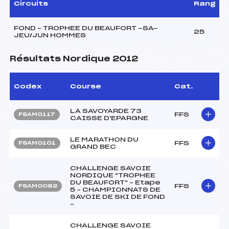
Circuits
Rang
FOND – TROPHEE DU BEAUFORT -SA-
25
JEU/JUN HOMMES
Résultats Nordique 2012
Codex
Course
Cat.
LA SAVOYARDE 73
FFS
FSAM0117
CAISSE D'EPARGNE
LE MARATHON DU
FFS
FSAM0101
GRAND BEC
CHALLENGE SAVOIE
NORDIQUE "TROPHEE
DU BEAUFORT" – Etape
FFS
FSAM0082
5 – CHAMPIONNATS DE
SAVOIE DE SKI DE FOND
–
CHALLENGE SAVOIE