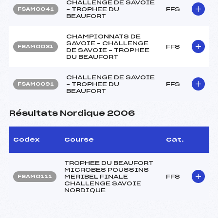
CHALLENGE DE SAVOIE
– TROPHEE DU
FFS
FSAM0041
BEAUFORT
CHAMPIONNATS DE
SAVOIE – CHALLENGE
FFS
FSAM0031
DE SAVOIE – TROPHEE
DU BEAUFORT
CHALLENGE DE SAVOIE
– TROPHEE DU
FFS
FSAM0091
BEAUFORT
Résultats Nordique 2006
Codex
Course
Cat.
TROPHEE DU BEAUFORT
MICROBES POUSSINS
MERIBEL FINALE
FFS
FSAM0111
CHALLENGE SAVOIE
NORDIQUE