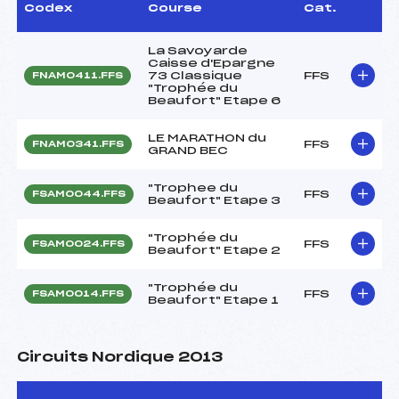
Codex
Course
Cat.
La Savoyarde
Caisse d'Epargne
73 Classique
FFS
FNAM0411.FFS
"Trophée du
Beaufort" Etape 6
LE MARATHON du
FFS
FNAM0341.FFS
GRAND BEC
"Trophee du
FFS
FSAM0044.FFS
Beaufort" Etape 3
"Trophée du
FFS
FSAM0024.FFS
Beaufort" Etape 2
"Trophée du
FFS
FSAM0014.FFS
Beaufort" Etape 1
Circuits Nordique 2013