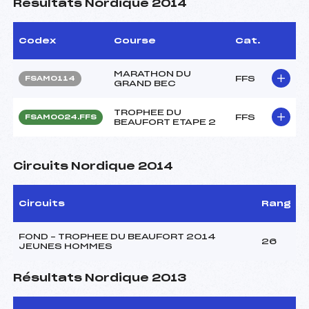
Résultats Nordique 2014
Codex
Course
Cat.
MARATHON DU
FFS
FSAM0114
GRAND BEC
TROPHEE DU
FFS
FSAM0024.FFS
BEAUFORT ETAPE 2
Circuits Nordique 2014
Circuits
Rang
FOND – TROPHEE DU BEAUFORT 2014
26
JEUNES HOMMES
Résultats Nordique 2013