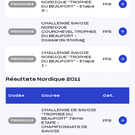
NORDIQUE "TROPHEE
FFS
FSAM0054
DU BEAUFORT" – Etape
3 –
CHALLENGE SAVOIE
NORDIQUE
COURCHEVEL TROPHEE
FFS
FSAM0042
DU BEAUFORT –
Dossards Stobag
CHALLENGE SAVOIE
NORDIQUE "TROPHEE
FFS
FSAM0022
DU BEAUFORT" – Etape
1 –
Résultats Nordique 2011
Codex
Course
Cat.
CHALLENGE DE SAVOIE
"TROPHEE DU
BEAUFORT" 7ème
FFS
FSAM0104
ETAPE –
CHAMPIONNATS DE
SAVOIE