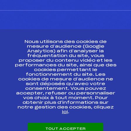
CONTACT
Nous utilisons des cookies de
ESPACE PRESSE
mesure d’audience (Google
Analytics) afin d’analyser la
fréquentation du site, vous
Ressources
proposer du contenu vidéo et les
performances du site, ainsi que des
Pass’Neige
cookies permettant le
Projet sportif fédéral
fonctionnement du site. Les
cookies de mesure d’audience ne
Projet de performance fédéral
sont déposés qu’avec votre
Antidopage
consentement. Vous pouvez
Pôle Développement, Formation, Suivi
accepter, refuser ou personnaliser
Scientifique
vos choix à tout moment. Pour
Listes ministérielles
obtenir plus d'informations sur
notre gestion des cookies, cliquez
Pôle vie de l’athlète
ici
.
Enseignement professionnel
Informatique et chronométrage
Circuits
TOUT ACCEPTER