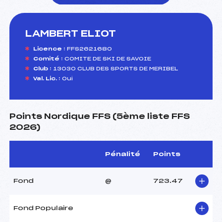
LAMBERT ELIOT
foi(s) le ski
Licence :
FFS2621680
Comité :
COMITE DE SKI DE SAVOIE
Club :
13030 CLUB DES SPORTS DE MERIBEL
Val. Lic. :
Oui
Points Nordique FFS (5ème liste FFS
2026)
Pénalité
Points
Fond
@
723.47
Fond Populaire