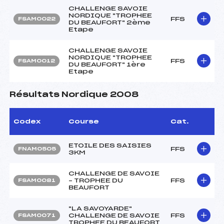
CHALLENGE SAVOIE
NORDIQUE "TROPHEE
FFS
FSAM0022
DU BEAUFORT" 2ème
Etape
CHALLENGE SAVOIE
NORDIQUE "TROPHEE
FFS
FSAM0012
DU BEAUFORT" 1ère
Etape
Résultats Nordique 2008
Codex
Course
Cat.
ETOILE DES SAISIES
FFS
FNAM0505
3KM
CHALLENGE DE SAVOIE
– TROPHEE DU
FFS
FSAM0081
BEAUFORT
"LA SAVOYARDE"
CHALLENGE DE SAVOIE
FFS
FSAM0071
TROPHEE DU BEAUFORT