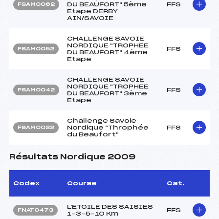
DU BEAUFORT" 5ème
FFS
FSAM0062
Etape DERBY
AIN/SAVOIE
CHALLENGE SAVOIE
NORDIQUE "TROPHEE
FFS
FSAM0052
DU BEAUFORT" 4ème
Etape
CHALLENGE SAVOIE
NORDIQUE "TROPHEE
FFS
FSAM0042
DU BEAUFORT" 3ème
Etape
Challenge Savoie
Nordique "Throphée
FFS
FSAM0022
du Beaufort"
Résultats Nordique 2009
Codex
Course
Cat.
L'ETOILE DES SAISIES
FFS
FNAT0473
1-3-5-10 Km