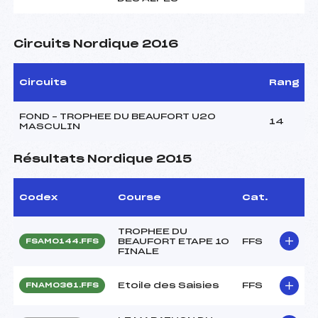
Circuits Nordique 2016
Circuits
Rang
FOND – TROPHEE DU BEAUFORT U20
14
MASCULIN
Résultats Nordique 2015
Codex
Course
Cat.
TROPHEE DU
BEAUFORT ETAPE 10
FFS
FSAM0144.FFS
FINALE
Etoile des Saisies
FFS
FNAM0361.FFS