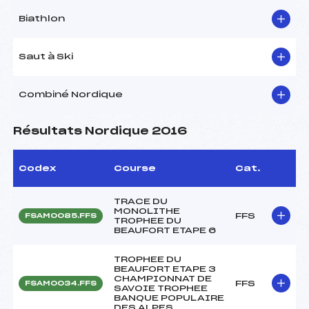
Biathlon
Saut à Ski
Combiné Nordique
Résultats Nordique 2016
Codex
Course
Cat.
TRACE DU
MONOLITHE
FFS
FSAM0085.FFS
TROPHEE DU
BEAUFORT ETAPE 6
TROPHEE DU
BEAUFORT ETAPE 3
CHAMPIONNAT DE
FFS
FSAM0034.FFS
SAVOIE TROPHEE
BANQUE POPULAIRE
DES ALPES