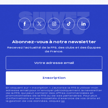
SUIVEZ
L'ACTU
Abonnez-vous à notre newsletter
Recevez l’actualité de la FFS, des clubs et des Équipes
de France.
Inscription
En cliquant sur « inscription », j’autorise la FFS à utiliser mon
adresse email pour m’envoyer périodiquement la newsletter
de la FFS, qui peut contenir des offres commerciales et
promotionnelles de la FFS ou de ses partenaires. Pour plus
d’informations sur les modalités d’exercice de vos droits et
la gestion de vos données, cliquez
ici