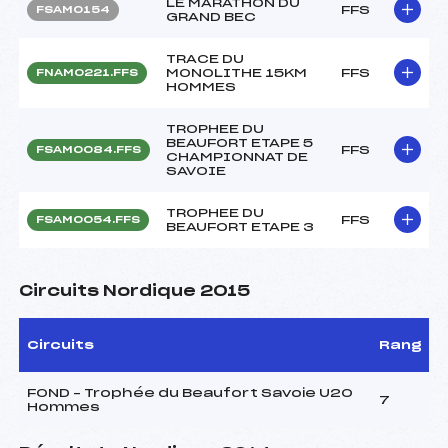
LE MARATHON DU
FFS
FSAM0154
GRAND BEC
TRACE DU
MONOLITHE 15KM
FFS
FNAM0221.FFS
HOMMES
TROPHEE DU
BEAUFORT ETAPE 5
FFS
FSAM0084.FFS
CHAMPIONNAT DE
SAVOIE
TROPHEE DU
FFS
FSAM0054.FFS
BEAUFORT ETAPE 3
Circuits Nordique 2015
Circuits
Rang
FOND – Trophée du Beaufort Savoie U20
7
Hommes