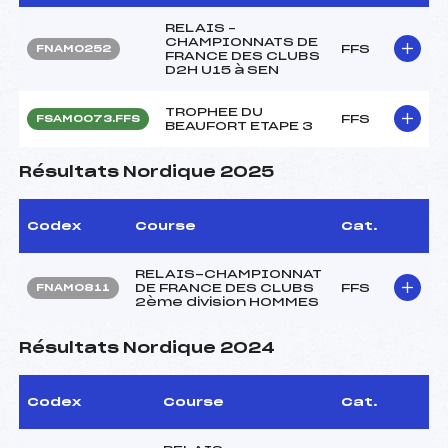
RELAIS –
CHAMPIONNATS DE
FFS
FNAM0252
FRANCE DES CLUBS
D2H U15 à SEN
TROPHEE DU
FFS
FSAM0073.FFS
BEAUFORT ETAPE 3
Résultats Nordique 2025
Codex
Course
Cat.
RELAIS-CHAMPIONNAT
DE FRANCE DES CLUBS
FFS
FNAM0811
2ème division HOMMES
Résultats Nordique 2024
Codex
Course
Cat.