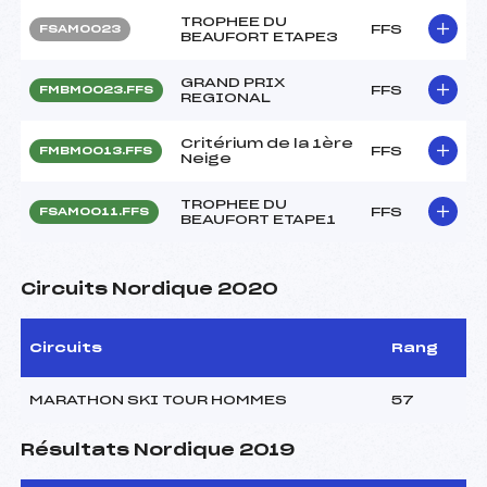
TROPHEE DU
FFS
FSAM0023
BEAUFORT ETAPE3
GRAND PRIX
FFS
FMBM0023.FFS
REGIONAL
Critérium de la 1ère
FFS
FMBM0013.FFS
Neige
TROPHEE DU
FFS
FSAM0011.FFS
BEAUFORT ETAPE1
Circuits Nordique 2020
Circuits
Rang
MARATHON SKI TOUR HOMMES
57
Résultats Nordique 2019