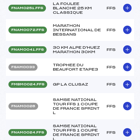
LA FOULEE
BLANCHE 25 KM
FFS
FNAM0251.FFS
CLASSIQUE
MARATHON
INTERNATIONAL DE
FFS
FNAM0072.FFS
BESSANS
30 KM ALPE D'HUEZ
FFS
FNAM0041.FFS
MARATHON 30KM
TROPHEE DU
FFS
FSAM0033
BEAUFORT ETAPE3
GP LA CLUSAZ
FFS
FMBM0024.FFS
SAMSE NATIONAL
TOUR FFS 1 COUPE
FFS
FNAM0026
DE FRANCE SPRINT
L
SAMSE NATIONAL
TOUR FFS 1 COUPE
FFS
FNAM0024.FFS
DE FRANCE SPRINT
L