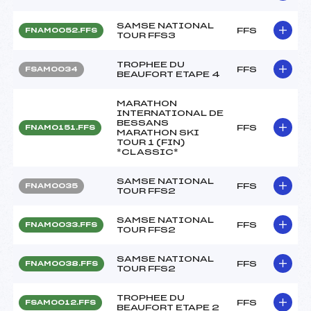
SAMSE NATIONAL
FFS
FNAM0052.FFS
TOUR FFS3
TROPHEE DU
FFS
FSAM0034
BEAUFORT ETAPE 4
MARATHON
INTERNATIONAL DE
BESSANS
FFS
FNAM0151.FFS
MARATHON SKI
TOUR 1 (FIN)
*CLASSIC*
SAMSE NATIONAL
FFS
FNAM0035
TOUR FFS2
SAMSE NATIONAL
FFS
FNAM0033.FFS
TOUR FFS2
SAMSE NATIONAL
FFS
FNAM0038.FFS
TOUR FFS2
TROPHEE DU
FFS
FSAM0012.FFS
BEAUFORT ETAPE 2