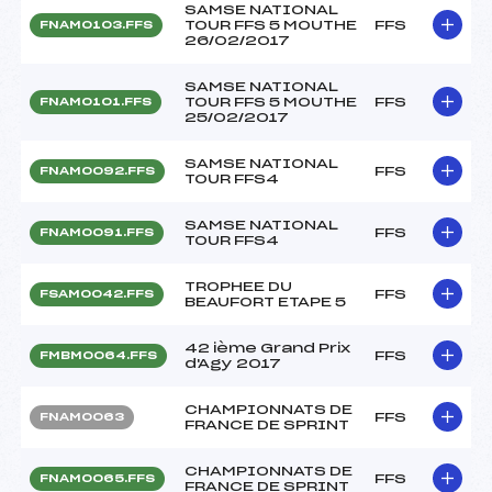
SAMSE NATIONAL
TOUR FFS 5 MOUTHE
FFS
FNAM0103.FFS
26/02/2017
SAMSE NATIONAL
TOUR FFS 5 MOUTHE
FFS
FNAM0101.FFS
25/02/2017
SAMSE NATIONAL
FFS
FNAM0092.FFS
TOUR FFS4
SAMSE NATIONAL
FFS
FNAM0091.FFS
TOUR FFS4
TROPHEE DU
FFS
FSAM0042.FFS
BEAUFORT ETAPE 5
42 ième Grand Prix
FFS
FMBM0064.FFS
d'Agy 2017
CHAMPIONNATS DE
FFS
FNAM0063
FRANCE DE SPRINT
CHAMPIONNATS DE
FFS
FNAM0065.FFS
FRANCE DE SPRINT