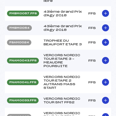
libre
43ième Grand Prix
FFS
FMBM0057.FFS
d'Agy 2018
43ième Grand Prix
FFS
FMBM0054
d'Agy 2018
TROPHEE DU
FFS
FSAM0024
BEAUFORT ETAPE 3
VERCORS NORDIC
TOUR ETAPE 3 –
FFS
FNAM0043.FFS
MEAUDRE
POURSUITE
VERCORS NORDIC
TOUR ETAPE 2
FFS
FNAM0041.FFS
AUTRANS MASS
START
VERCORS NORDIC
FFS
FNAM0033.FFS
TOUR SNT FFS2
VERCORS NORDIC