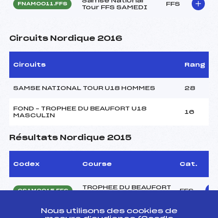
Samse National
FFS
FNAM0011.FFS
Tour FFS SAMEDI
Circuits Nordique 2016
Circuits
Rang
SAMSE NATIONAL TOUR U18 HOMMES
28
FOND – TROPHEE DU BEAUFORT U18
16
MASCULIN
Résultats Nordique 2015
Codex
Course
Cat.
TROPHEE DU BEAUFORT
FFS
OSAM0015.FFS
ETAPE N°1 SKI ROUE
Nous utilisons des cookies de
CHAMPIONNATS DE
FFS
ONAM0046.FFS