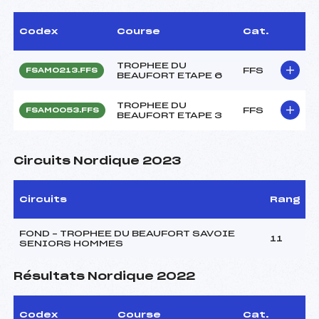
Codex
Course
Cat.
TROPHEE DU
FFS
FSAM0213.FFS
BEAUFORT ETAPE 6
TROPHEE DU
FFS
FSAM0053.FFS
BEAUFORT ETAPE 3
Circuits Nordique 2023
Circuits
Rang
FOND – TROPHEE DU BEAUFORT SAVOIE
11
SENIORS HOMMES
Résultats Nordique 2022
Codex
Course
Cat.