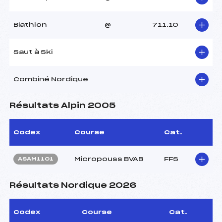
Biathlon
@
711.10
Saut à Ski
Combiné Nordique
Résultats Alpin 2005
Codex
Course
Cat.
Micropouss BVAB
FFS
ASAM1101
Résultats Nordique 2026
Codex
Course
Cat.