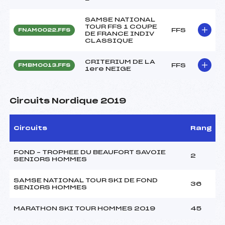
SAMSE NATIONAL
TOUR FFS 1 COUPE
FFS
FNAM0022.FFS
DE FRANCE INDIV
CLASSIQUE
CRITERIUM DE LA
FFS
FMBM0013.FFS
1ere NEIGE
Circuits Nordique 2019
Circuits
Rang
FOND – TROPHEE DU BEAUFORT SAVOIE
2
SENIORS HOMMES
SAMSE NATIONAL TOUR SKI DE FOND
36
SENIORS HOMMES
MARATHON SKI TOUR HOMMES 2019
45