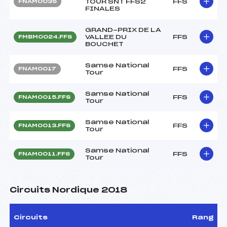
TOUR SNT FFS2
FFS
FNAM0035
FINALES
GRAND-PRIX DE LA
VALLEE DU
FFS
FMBM0024.FFS
BOUCHET
Samse National
FFS
FNAM0017
Tour
Samse National
FFS
FNAM0015.FFS
Tour
Samse National
FFS
FNAM0013.FFS
Tour
Samse National
FFS
FNAM0011.FFS
Tour
Circuits Nordique 2018
Circuits
Rang