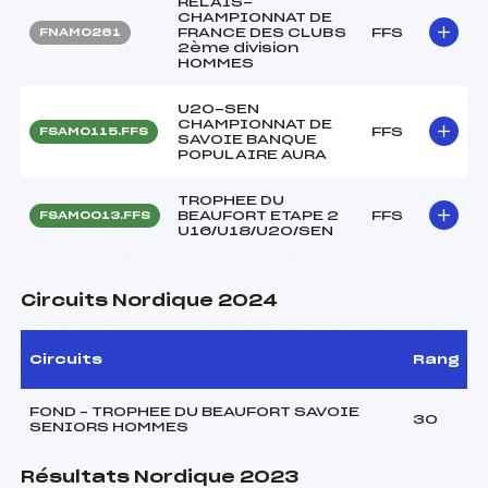
RELAIS-
CHAMPIONNAT DE
FRANCE DES CLUBS
FFS
FNAM0261
2ème division
HOMMES
U20-SEN
CHAMPIONNAT DE
FFS
FSAM0115.FFS
SAVOIE BANQUE
POPULAIRE AURA
TROPHEE DU
BEAUFORT ETAPE 2
FFS
FSAM0013.FFS
U16/U18/U20/SEN
Circuits Nordique 2024
Circuits
Rang
FOND – TROPHEE DU BEAUFORT SAVOIE
30
SENIORS HOMMES
Résultats Nordique 2023