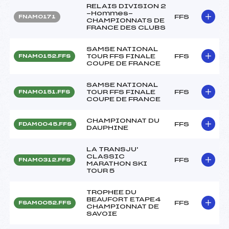
RELAIS DIVISION 2
-Hommes-
FFS
FNAM0171
CHAMPIONNATS DE
FRANCE DES CLUBS
SAMSE NATIONAL
TOUR FFS FINALE
FFS
FNAM0152.FFS
COUPE DE FRANCE
SAMSE NATIONAL
TOUR FFS FINALE
FFS
FNAM0151.FFS
COUPE DE FRANCE
CHAMPIONNAT DU
FFS
FDAM0045.FFS
DAUPHINE
LA TRANSJU'
CLASSIC
FFS
FNAM0312.FFS
MARATHON SKI
TOUR 5
TROPHEE DU
BEAUFORT ETAPE4
FFS
FSAM0052.FFS
CHAMPIONNAT DE
SAVOIE