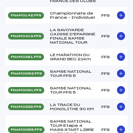
FRANCE DES CLUBS
Championnats de
FFS
FNAM0142.FFS
France – Individuel
LA SAVOYARDE
CAISSE D'EPARGNE
FFS
FNAM0413.FFS
FINALE SAMSE
NATIONAL TOUR
LE MARATHON DU
FFS
FNAM0381.FFS
GRAND BEC 21km
SAMSE NATIONAL
FFS
FNAM0093.FFS
TOUR FFS 5
SAMSE NATIONAL
FFS
FNAM0091.FFS
TOUR FFS 5
LA TRACE DU
FFS
FNAM0322.FFS
MONOLITHE 30 KM
SAMSE NATIONAL
TOUR Etape 4
MASS START LIBRE
FFS
FNAM0085.FFS