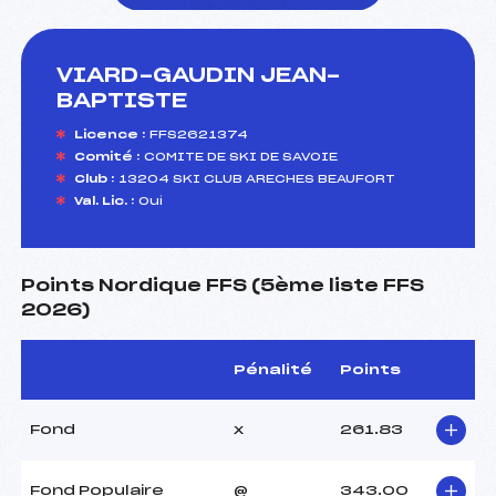
VIARD-GAUDIN JEAN-
foi(s) le ski
BAPTISTE
Licence :
FFS2621374
Comité :
COMITE DE SKI DE SAVOIE
Club :
13204 SKI CLUB ARECHES BEAUFORT
Val. Lic. :
Oui
Points Nordique FFS (5ème liste FFS
2026)
Pénalité
Points
Fond
x
261.83
Fond Populaire
@
343.00