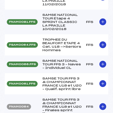
LA PRAILLE
11/02/2018
SAMSE NATIONAL
TOUR Etape 4
SPRINT CLASSIC
FFS
FNAM0081.FFS
LA PRAILLE
10/02/2018
TROPHEE DU
BEAUFORT ETAPE 4
FFS
FSAM0064.FFS
Cat. U18 —>Seniors
Hommes
SAMSE NATIONAL
TOUR FFS 3 – Naves
FFS
FNAM0066.FFS
– Individuel CL
SAMSE TOUR FFS 3
& CHAMPIONNAT
FFS
FNAM0061.FFS
FRANCE U18 et U20
– Qualif. sprint libre
SAMSE TOUR FFS 3
& CHAMPIONNAT
FRANCE U18 et U20
FFS
FNAM0064
– Finales sprint