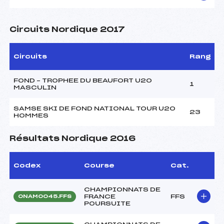
Circuits Nordique 2017
Circuits
Rang
FOND – TROPHEE DU BEAUFORT U20
1
MASCULIN
SAMSE SKI DE FOND NATIONAL TOUR U20
23
HOMMES
Résultats Nordique 2016
Codex
Course
Cat.
CHAMPIONNATS DE
FRANCE
FFS
ONAM0045.FFS
POURSUITE