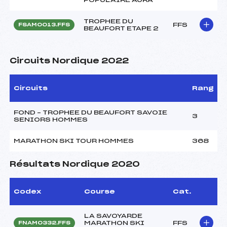
TROPHEE DU
FFS
FSAM0013.FFS
BEAUFORT ETAPE 2
Circuits Nordique 2022
Circuits
Rang
FOND – TROPHEE DU BEAUFORT SAVOIE
3
SENIORS HOMMES
MARATHON SKI TOUR HOMMES
368
Résultats Nordique 2020
Codex
Course
Cat.
LA SAVOYARDE
MARATHON SKI
FFS
FNAM0332.FFS