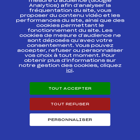
mesure d’audience (Google
FRANCE
Analytics) afin d’analyser la
fréquentation du site, vous
CHAMPIONNATS DE
proposer du contenu vidéo et les
FFS
ONAM0045.FFS
FRANCE
performances du site, ainsi que des
cookies permettant le
fonctionnement du site. Les
CHAMPIONNATS DE
FFS
ONAM0041.FFS
cookies de mesure d’audience ne
FRANCE
sont déposés qu’avec votre
consentement. Vous pouvez
CHAMPIONNATS DE
accepter, refuser ou personnaliser
FFS
ONAM0042
FRANCE
vos choix à tout moment. Pour
obtenir plus d'informations sur
notre gestion des cookies, cliquez
CHALLENGE VITTOZ –
FFS
ONAM0052.FFS
ici
.
SKI ROUE SKATE
TROPHEE DU BEAUFORT
FFS
FSAM0144.FFS
TOUT ACCEPTER
ETAPE 10 FINALE
CHAMPIONNATS DE
TOUT REFUSER
FFS
FNAM0376.FFS
FRANCE SKIATHLON
PERSONNALISER
CHAMPIONNATS DE
FFS
FNAM0373.FFS
FRANCE KO SPRINT
CHAMPIONNATS DE