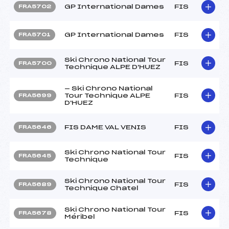
GP International Dames
FIS
FRA5702
GP International Dames
FIS
FRA5701
Ski Chrono National Tour
FIS
FRA5700
Technique ALPE D'HUEZ
— Ski Chrono National
Tour Technique ALPE
FIS
FRA5699
D'HUEZ
FIS DAME VAL VENIS
FIS
FRA5646
Ski Chrono National Tour
FIS
FRA5645
Technique
Ski Chrono National Tour
FIS
FRA5689
Technique Chatel
Ski Chrono National Tour
FIS
FRA5678
Méribel