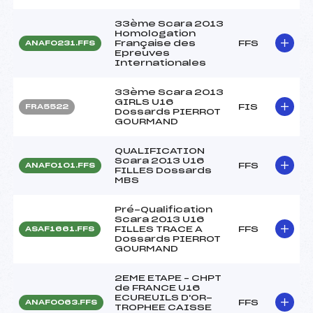
33ème Scara 2013
Homologation
Française des
FFS
ANAF0231.FFS
Epreuves
Internationales
33ème Scara 2013
GIRLS U16
FIS
FRA5522
Dossards PIERROT
GOURMAND
QUALIFICATION
Scara 2013 U16
FFS
ANAF0101.FFS
FILLES Dossards
MBS
Pré-Qualification
Scara 2013 U16
FILLES TRACE A
FFS
ASAF1661.FFS
Dossards PIERROT
GOURMAND
2EME ETAPE – CHPT
de FRANCE U16
ECUREUILS D'OR-
FFS
ANAF0063.FFS
TROPHEE CAISSE