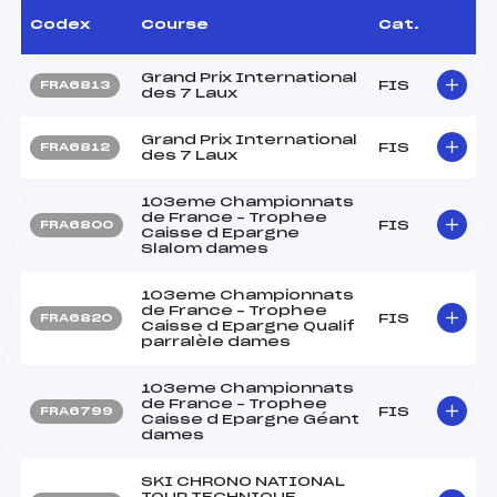
Codex
Course
Cat.
Grand Prix International
FIS
FRA6813
des 7 Laux
Grand Prix International
FIS
FRA6812
des 7 Laux
103eme Championnats
de France – Trophee
FIS
FRA6800
Caisse d Epargne
Slalom dames
103eme Championnats
de France – Trophee
FIS
FRA6820
Caisse d Epargne Qualif
parralèle dames
103eme Championnats
de France – Trophee
FIS
FRA6799
Caisse d Epargne Géant
dames
SKI CHRONO NATIONAL
TOUR TECHNIQUE