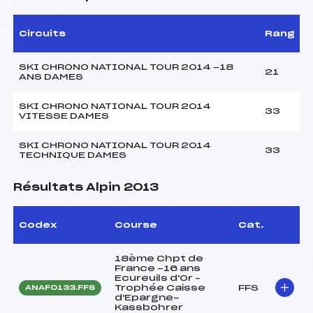
Circuits
Rang
SKI CHRONO NATIONAL TOUR 2014 -18
21
ANS DAMES
SKI CHRONO NATIONAL TOUR 2014
33
VITESSE DAMES
SKI CHRONO NATIONAL TOUR 2014
33
TECHNIQUE DAMES
Résultats Alpin 2013
Codex
Course
Cat.
18ème Chpt de
France -16 ans
Ecureuils d'Or –
Trophée Caisse
FFS
ANAF0133.FFS
d'Epargne-
Kassbohrer