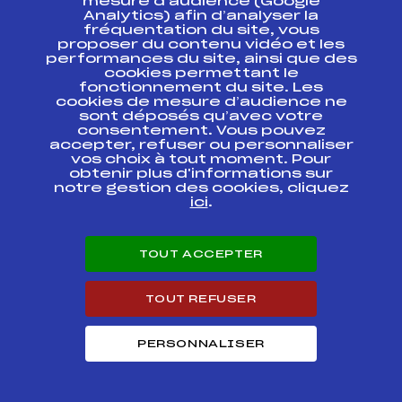
mesure d’audience (Google
des Alpes
Analytics) afin d’analyser la
fréquentation du site, vous
Critérium Régional
proposer du contenu vidéo et les
Minimes Trophée
performances du site, ainsi que des
FFS
ASAF0971.FFS
Banque Populaire
cookies permettant le
des Alpes
fonctionnement du site. Les
cookies de mesure d’audience ne
sont déposés qu’avec votre
SELECTION
consentement. Vous pouvez
MINIMES
FFS
ASAF0911.FFS
TARENTAISE
accepter, refuser ou personnaliser
vos choix à tout moment. Pour
obtenir plus d'informations sur
SELECTION
notre gestion des cookies, cliquez
MINIMES
FFS
ASAF0912.FFS
ici
.
TARENTAISE
Critérium Régional
TOUT ACCEPTER
Minimes Trophée
FFS
ASAF0681.FFS
Banque Populaire
des Alpes
TOUT REFUSER
Critérium Régional
Minimes Trophée
FFS
ASAF0682.FFS
PERSONNALISER
Banque Populaire
des Alpes
Trophée Caisse