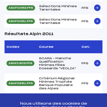
Sélections Minimes
FFS
ASAF0062.FFS
Tarentaise
Sélections Minimes
FFS
ASAF0061.FFS
Tarentaise
Résultats Alpin 2011
Codex
Course
Cat.
SCARA – Manche
qualification
FFS
ASAF1303.FFS
Minimes Filles
Dossards "VEOLIA"
Critérium Régional
Minimes Trophée
FFS
ASAF0961.FFS
Banque Populaire
des Alpes
Critérium Régional
Minimes Trophée
FFS
Nous utilisons des cookies de
ASAF1071.FFS
Banque Populaire