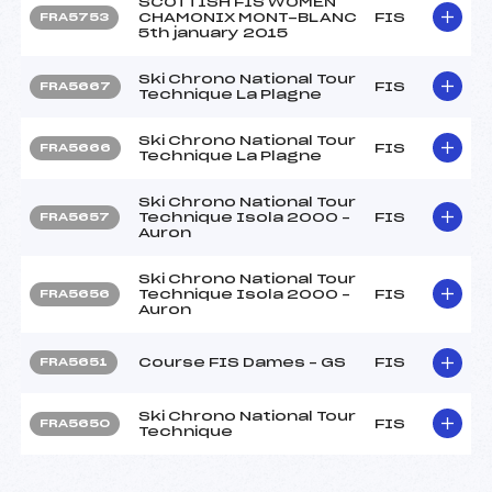
SCOTTISH FIS WOMEN
CHAMONIX MONT-BLANC
FIS
FRA5753
5th january 2015
Ski Chrono National Tour
FIS
FRA5667
Technique La Plagne
Ski Chrono National Tour
FIS
FRA5666
Technique La Plagne
Ski Chrono National Tour
Technique Isola 2000 –
FIS
FRA5657
Auron
Ski Chrono National Tour
Technique Isola 2000 –
FIS
FRA5656
Auron
Course FIS Dames – GS
FIS
FRA5651
Ski Chrono National Tour
FIS
FRA5650
Technique