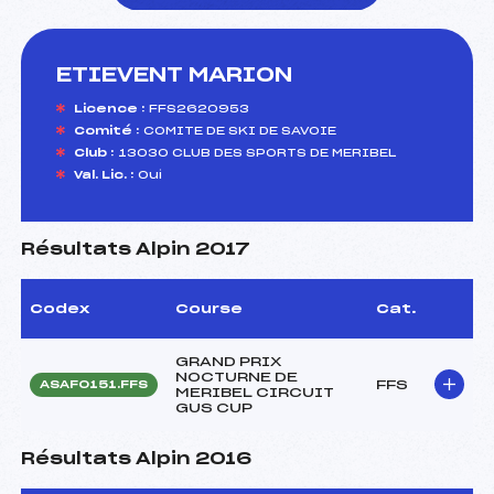
ETIEVENT MARION
foi(s) le ski
Licence :
FFS2620953
Comité :
COMITE DE SKI DE SAVOIE
Club :
13030 CLUB DES SPORTS DE MERIBEL
Val. Lic. :
Oui
Résultats Alpin 2017
Codex
Course
Cat.
GRAND PRIX
NOCTURNE DE
FFS
ASAF0151.FFS
MERIBEL CIRCUIT
GUS CUP
Résultats Alpin 2016