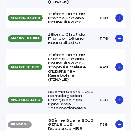
(FINALE)
18ème Chpt de
France -16 ans
FFS
ANAF0134.FFS
Ecureuils d'Or
18ème Chpt de
France -16 ans
FFS
ANAF0132.FFS
Ecureuils d'Or
18ème Chpt de
France -16 ans
Ecureuils d'Or –
Trophée Caisse
FFS
ANAF0131.FFS
d'Epargne-
Kassbohrer
(FINALE)
33ème Scara 2013
Homologation
Française des
FFS
ANAF0233.FFS
Epreuves
Internationales
33ème Scara 2013
GIRLS U16
FIS
FRA5524
Dossards MBS