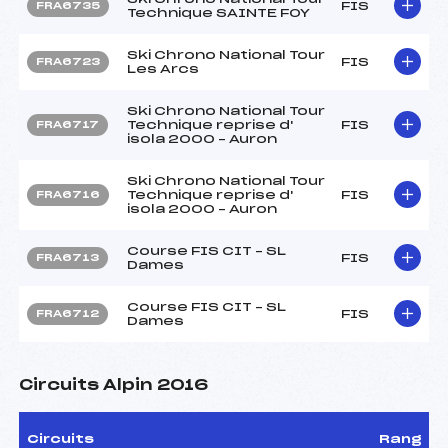
FIS
FRA6735
Technique SAINTE FOY
Ski Chrono National Tour
FIS
FRA6723
Les Arcs
Ski Chrono National Tour
Technique reprise d'
FIS
FRA6717
isola 2000 – Auron
Ski Chrono National Tour
Technique reprise d'
FIS
FRA6716
isola 2000 – Auron
Course FIS CIT – SL
FIS
FRA6713
Dames
Course FIS CIT – SL
FIS
FRA6712
Dames
Circuits Alpin 2016
Circuits
Rang