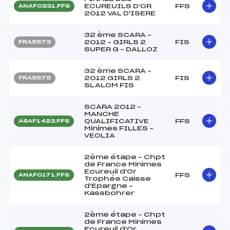
ECUREUILS D'OR
FFS
ANAF0231.FFS
2012 VAL D'ISERE
32 ème SCARA –
2012 – GIRLS 2
FIS
FRA5573
SUPER G – DALLOZ
32 ème SCARA –
2012 GIRLS 2
FIS
FRA5575
SLALOM FIS
SCARA 2012 –
MANCHE
QUALIFICATIVE
FFS
ASAF1423.FFS
Minimes FILLES –
VEOLIA
2ème étape – Chpt
de France Minimes
Ecureuil d'Or
FFS
ANAF0171.FFS
Trophée Caisse
d'Epargne –
Kassbohrer
2ème étape – Chpt
de France Minimes
Ecureuil d'Or