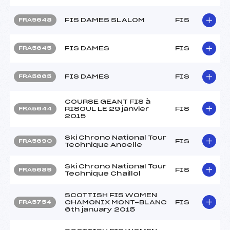
FIS DAMES SLALOM
FIS
FRA5648
FIS DAMES
FIS
FRA5645
FIS DAMES
FIS
FRA5665
COURSE GEANT FIS à
RISOUL LE 29 janvier
FIS
FRA5644
2015
Ski Chrono National Tour
FIS
FRA5690
Technique Ancelle
Ski Chrono National Tour
FIS
FRA5689
Technique Chaillol
SCOTTISH FIS WOMEN
CHAMONIX MONT-BLANC
FIS
FRA5754
6th january 2015