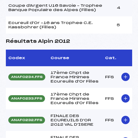
Coupe d'Argent U16 Savoie – Trophee
4
Banque Populaire des Alpes (Filles)
Ecureuil d'Or -16 ans Trophee C.E.
5
Kassbohrer (Filles)
Résultats Alpin 2012
Codex
Course
Cat.
17ème Chpt de
France Minimes
FFS
ANAF0234.FFS
Ecureuils d'Or Filles
17ème Chpt de
France Minimes
FFS
ANAF0233.FFS
Ecureuils d'Or Filles
FINALE DES
ECUREUILS D'OR
FFS
ANAF0232.FFS
2012 VAL D'ISERE
FINALE DES