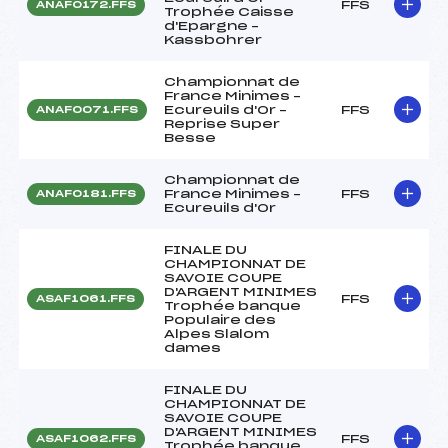
FFS
ANAF0172.FFS
Trophée Caisse
d'Epargne –
Kassbohrer
Championnat de
France Minimes –
Ecureuils d'Or –
FFS
ANAF0071.FFS
Reprise Super
Besse
Championnat de
France Minimes –
FFS
ANAF0181.FFS
Ecureuils d'Or
FINALE DU
CHAMPIONNAT DE
SAVOIE COUPE
D'ARGENT MINIMES
FFS
ASAF1061.FFS
Trophée banque
Populaire des
Alpes Slalom
dames
FINALE DU
CHAMPIONNAT DE
SAVOIE COUPE
D'ARGENT MINIMES
FFS
ASAF1062.FFS
Trophée banque