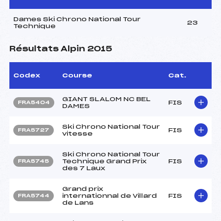
Dames Ski Chrono National Tour
23
Technique
Résultats Alpin 2015
Codex
Course
Cat.
GIANT SLALOM NC BEL
FIS
FRA5404
DAMES
Ski Chrono National Tour
FIS
FRA5727
vitesse
Ski Chrono National Tour
Technique Grand Prix
FIS
FRA5745
des 7 Laux
Grand prix
internationnal de Villard
FIS
FRA5744
de Lans