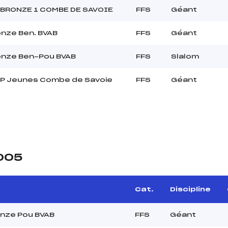
 BRONZE 1 COMBE DE SAVOIE
FFS
Géant
nze Ben. BVAB
FFS
Géant
onze Ben-Pou BVAB
FFS
Slalom
P Jeunes Combe de Savoie
FFS
Géant
2005
Cat.
Discipline
nze Pou BVAB
FFS
Géant