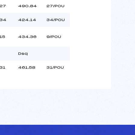
27
490.84
27/POU
34
424.14
34/POU
15
434.36
9/POU
Dsq
31
461.58
31/POU