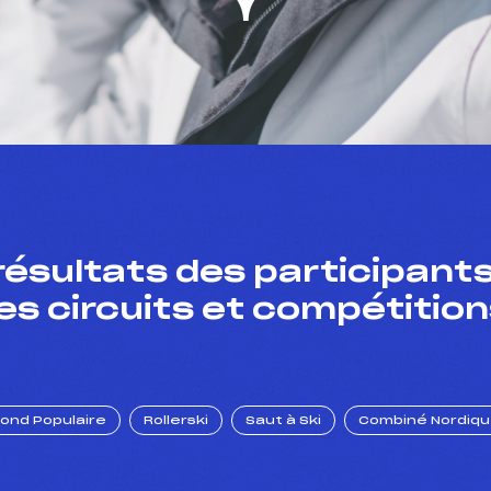
résultats des participants
es circuits et compétition
Fond Populaire
Rollerski
Saut à Ski
Combiné Nordiq