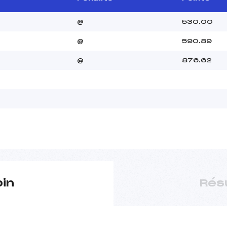
@
530.00
@
590.89
@
876.62
pin
Rés