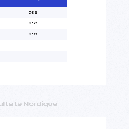
592
316
310
ultats Nordique