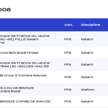
2006
Cat.
Discipline
coupe de France du Jeune
(91-92) FILLE Geant
FFS
Géant
he
nze BEN BVAB Finale
FFS
Géant
Coupe de France du Jeune
FFS
Géant
 Filles (91-92) (93-94) GS
 Bronze 3 Combe Savoie
FFS
Géant
S COQ DE BRONZE
FFS
Slalom
INES BVAB
 BRONZE COMBE DE SAVOIE
FFS
Géant