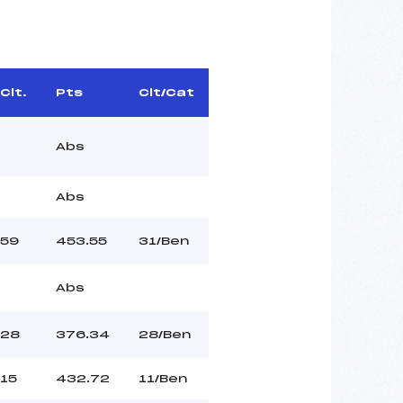
Clt.
Pts
Clt/Cat
Abs
Abs
59
453.55
31/Ben
Abs
28
376.34
28/Ben
15
432.72
11/Ben