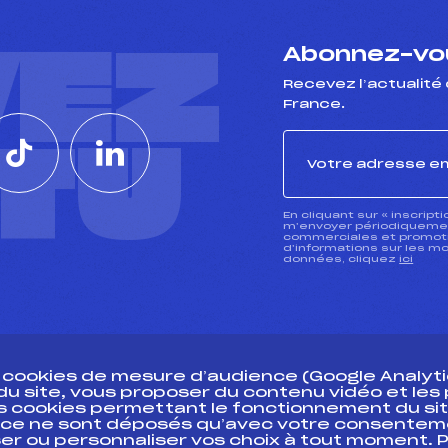
VEZ
Abonnez-vou
Recevez l’actualité 
France.
CTU
En cliquant sur « inscript
m’envoyer périodiquement
commerciales et promotio
d’informations sur les mo
données, cliquez
ici
s cookies de mesure d’audience (Google Analytic
 du site, vous proposer du contenu vidéo et le
des cookies permettant le fonctionnement du sit
essources
ce ne sont déposés qu’avec votre consentem
Pass’Neige
Pôle vie de l’
er ou personnaliser vos choix à tout moment. P