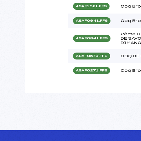
Coq Bro
ASAF1021.FFS
Coq Bro
ASAF0941.FFS
2ème C
DE SAVO
ASAF0841.FFS
DIMANC
COQ DE
ASAF0571.FFS
Coq Bro
ASAF0271.FFS