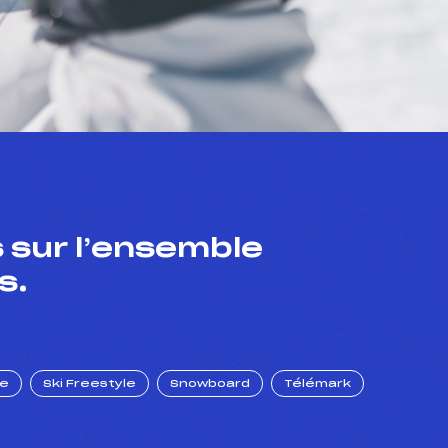
 sur l’ensemble
s.
ue
Ski Freestyle
Snowboard
Télémark