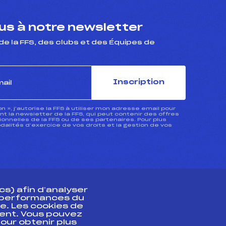
s à notre newsletter
de la FFS, des clubs et des Équipes de
Inscription
ion », j’autorise la FFS à utiliser mon adresse email pour
 la newsletter de la FFS, qui peut contenir des offres
nnelles de la FFS ou de ses partenaires. Pour plus
dalités d’exercice de vos droits et la gestion de vos
s) afin d’analyser
s performances du
e. Les cookies de
ent. Vous pouvez
athlète
our obtenir plus