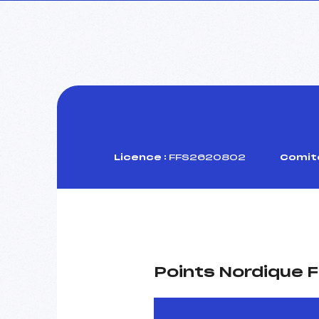
Licence :
FFS2620802
Comité
Points Nordique F