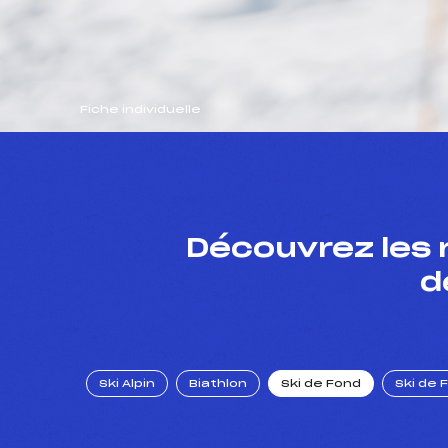
Fiche individuelle
Découvrez les 
d
Ski Alpin
Biathlon
Ski de Fond
Ski de 