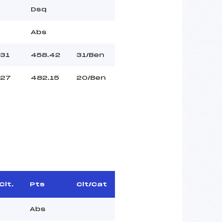
Dsq
Abs
31
458.42
31/Ben
27
482.15
20/Ben
Clt.
Pts
Clt/Cat
Abs