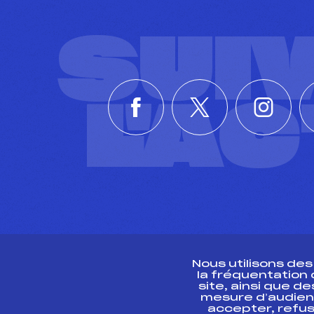
SUI
L'A
Nous utilisons de
la fréquentation
site, ainsi que 
R
mesure d’audien
accepter, refus