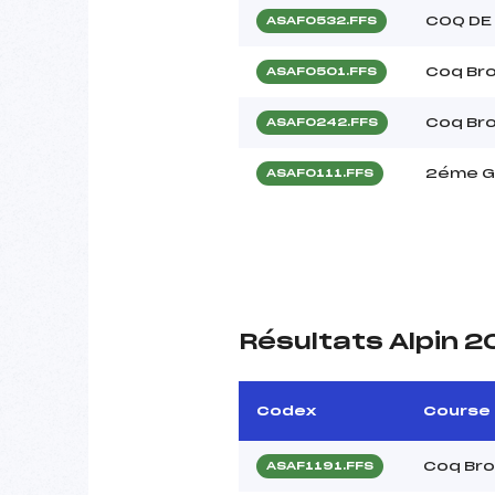
COQ DE
ASAF0532.FFS
Coq Bro
ASAF0501.FFS
Coq Br
ASAF0242.FFS
2éme G
ASAF0111.FFS
Résultats Alpin 
Codex
Course
Coq Bro
ASAF1191.FFS