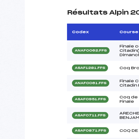
Résultats Alpin 
Codex
Course
Finale 
Citadin
ANAF0062.FFS
Dimanc
Coq Bro
ASAF1281.FFS
Finale 
ANAF0061.FFS
Citadin
Coq de
ASAF0951.FFS
Finale
ARECHE
ASAF0711.FFS
BENJAM
COQ DE
ASAF0871.FFS