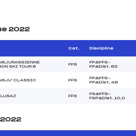
ue 2022
e
Cat.
Discipline
ANSJURASSIENNE
FP&FFS-
FFS
ON SKI TOUR 6
FP&Dist. 63
FP&FFS-
NSJU' CLASSIC
FFS
FP&Dist. 48
FS&FFS-
CLUSAZ
FFS
FSP&Dist. 10,0
e 2022