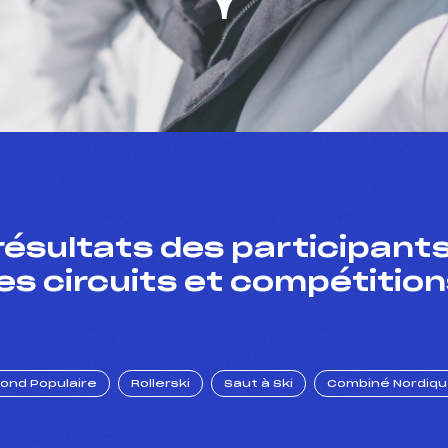
résultats des participants
es circuits et compétition
Fond Populaire
Rollerski
Saut à Ski
Combiné Nordiq