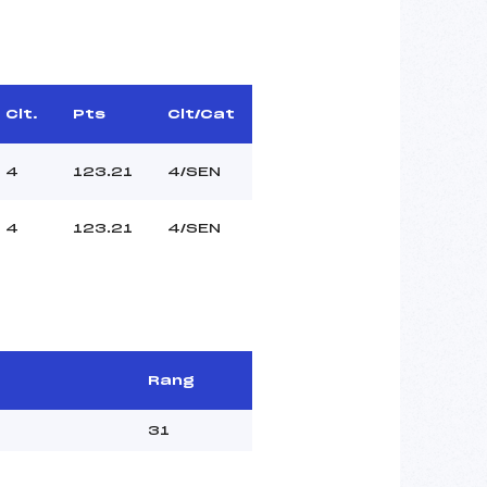
Clt.
Pts
Clt/Cat
4
123.21
4/SEN
4
123.21
4/SEN
Rang
31