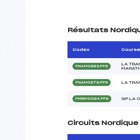
Résultats Nordiq
Codex
Cours
LA TR
FNAM0283.FFS
MARATH
LA TRA
FNAM0272.FFS
GP LA 
FMBM0024.FFS
Circuits Nordiqu