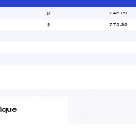
@
245.29
@
772.39
ique