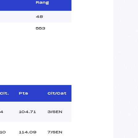
Rang
48
553
Clt.
Pts
Clt/Cat
4
104.71
3/SEN
10
114.09
7/SEN