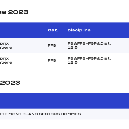
ue 2023
e
Cat.
Discipline
prix
FS&FFS-FSP&Dist.
FFS
ntière
12,5
prix
FS&FFS-FSP&Dist.
FFS
ntière
12,5
e 2023
MITE MONT BLANC SENIORS HOMMES