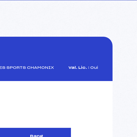
ES SPORTS CHAMONIX
Val. Lic. :
Oui
Rang