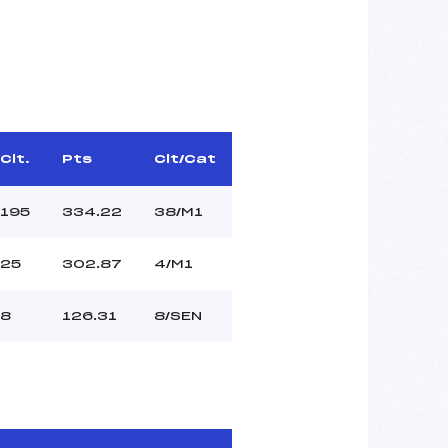
Clt.
Pts
Clt/Cat
195
334.22
38/M1
25
302.87
4/M1
8
126.31
8/SEN