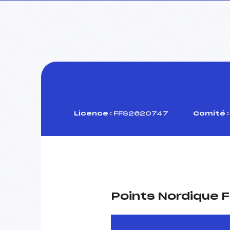
Licence :
FFS2620747
Comité :
Points Nordique F