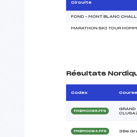
Circuits
FOND – MONT BLANC CHAL
MARATHON SKI TOUR HOM
Résultats Nordiq
Codex
Cours
GRAND 
FMBM0095.FFS
CLUSAZ
38e Gr
FMBM0084.FFS