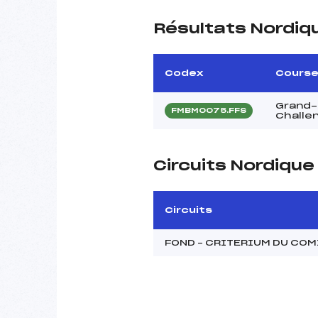
Résultats Nordiq
Codex
Cours
Grand-p
FMBM0075.FFS
Challe
Circuits Nordiqu
Circuits
FOND – CRITERIUM DU CO