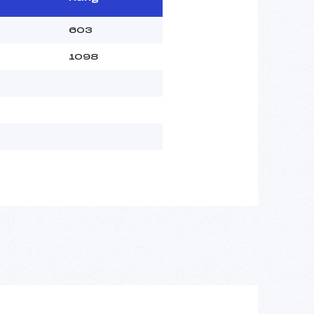
603
1098