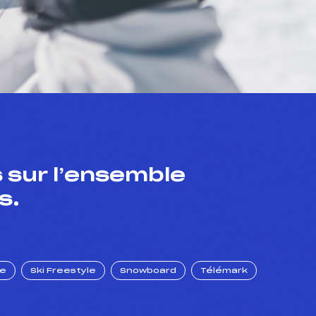
 sur l’ensemble
s.
ue
Ski Freestyle
Snowboard
Télémark