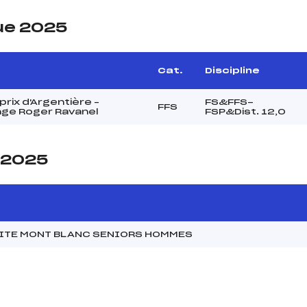
ue 2025
e
Cat.
Discipline
rix d'Argentière –
FS&FFS-
FFS
nge Roger Ravanel
FSP&Dist. 12,0
e 2025
MITE MONT BLANC SENIORS HOMMES