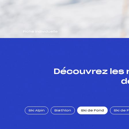
Fiche individuelle
Découvrez les 
d
Ski Alpin
Biathlon
Ski de Fond
Ski de 