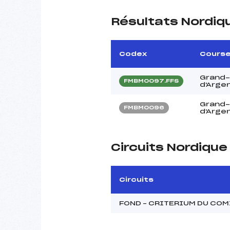
Résultats Nordiq
Codex
Cours
Grand-
FMBM0097.FFS
d'Arge
Grand-
FMBM0096
d'Arge
Circuits Nordiqu
Circuits
FOND – CRITERIUM DU CO