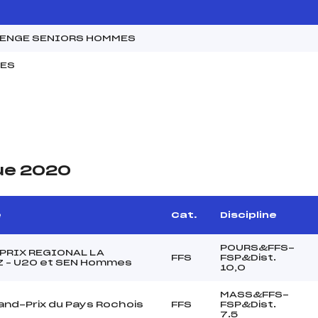
LENGE SENIORS HOMMES
MES
ue 2020
e
Cat.
Discipline
POURS&FFS-
PRIX REGIONAL LA
FFS
FSP&Dist.
 – U20 et SEN Hommes
10,0
MASS&FFS-
and-Prix du Pays Rochois
FFS
FSP&Dist.
7.5