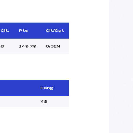
Clt.
Pts
Clt/Cat
8
149.79
6/SEN
Rang
48