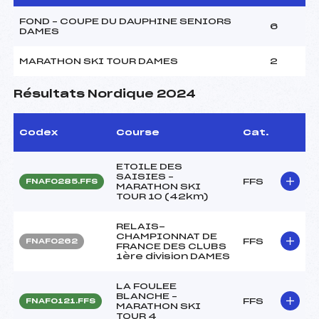
FOND – COUPE DU DAUPHINE SENIORS
6
DAMES
MARATHON SKI TOUR DAMES
2
Résultats Nordique 2024
Codex
Course
Cat.
ETOILE DES
SAISIES –
FFS
FNAF0285.FFS
MARATHON SKI
TOUR 10 (42km)
RELAIS-
CHAMPIONNAT DE
FFS
FNAF0262
FRANCE DES CLUBS
1ère division DAMES
LA FOULEE
BLANCHE –
FFS
FNAF0121.FFS
MARATHON SKI
TOUR 4