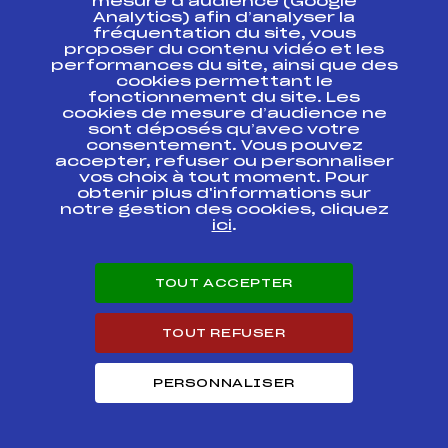
mesure d’audience (Google
FOND D'ETE MASS
FFS
ONAF0027.FFS
Analytics) afin d’analyser la
START – Ski de Fond
fréquentation du site, vous
d'Eté U16
proposer du contenu vidéo et les
performances du site, ainsi que des
CHAMPIONNATS DE
cookies permettant le
FRANCE SKI DE
FFS
ONAF0024
fonctionnement du site. Les
FOND D'ETE
cookies de mesure d’audience ne
sont déposés qu’avec votre
consentement. Vous pouvez
CHAMPIONNATS DE
FRANCE SKI DE
FFS
accepter, refuser ou personnaliser
ONAF0021.FFS
FOND D'ETE
vos choix à tout moment. Pour
obtenir plus d'informations sur
notre gestion des cookies, cliquez
AIX SKI
ici
.
INVITATIONAL 2017
FFS
ONAF0044
FINALES
TOUT ACCEPTER
AIX SKI
INVITATIONAL 2017
FFS
ONAF0042.FFS
QUALIFS
TOUT REFUSER
L'ETOILE DES
SAISIES
FFS
FNAF0411.FFS
PERSONNALISER
CHAMPIONNATS DE
FRANCE LD
CHAMPIONNATS DE