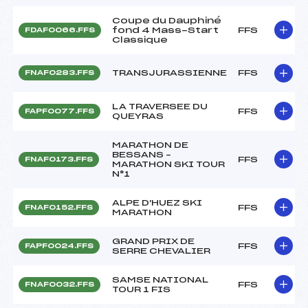
Coupe du Dauphiné
fond 4 Mass-Start
FFS
FDAF0066.FFS
Classique
TRANSJURASSIENNE
FFS
FNAF0283.FFS
LA TRAVERSEE DU
FFS
FAPF0077.FFS
QUEYRAS
MARATHON DE
BESSANS –
FFS
FNAF0173.FFS
MARATHON SKI TOUR
N°1
ALPE D'HUEZ SKI
FFS
FNAF0152.FFS
MARATHON
GRAND PRIX DE
FFS
FAPF0024.FFS
SERRE CHEVALIER
SAMSE NATIONAL
FFS
FNAF0032.FFS
TOUR 1 FIS