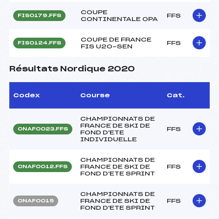
COUPE
FFS
FIS0179.FFS
CONTINENTALE OPA
COUPE DE FRANCE
FFS
FIS0124.FFS
FIS U20-SEN
Résultats Nordique 2020
Codex
Course
Cat.
CHAMPIONNATS DE
FRANCE DE SKI DE
FFS
ONAF0023.FFS
FOND D'ETE
INDIVIDUELLE
CHAMPIONNATS DE
FRANCE DE SKI DE
FFS
ONAF0012.FFS
FOND D'ETE SPRINT
CHAMPIONNATS DE
FRANCE DE SKI DE
FFS
ONAF0015
FOND D'ETE SPRINT