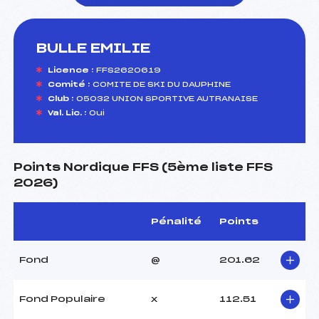
BULLE EMILIE
foi(s) le ski
Licence :
FFS2620619
Comité :
COMITE DE SKI DU DAUPHINE
Club :
05032 UNION SPORTIVE AUTRANAISE
Val. Lic. :
Oui
Points Nordique FFS (5ème liste FFS
2026)
Pénalité
Points
Fond
@
201.62
Fond Populaire
x
112.51