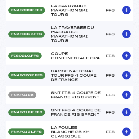
LA SAVOYARDE
MARATHON SKI
FFS
FNAF0332.FFS
TOUR 9
LA TRAVERSEE DU
MASSACRE
FFS
FNAF0312.FFS
MARATHON SKI
TOUR 8
COUPE
FFS
FIS0210.FFS
CONTINENTALE OPA
SAMSE NATIONAL
TOUR FFS 4 COUPE
FFS
FNAF0202.FFS
DE FRANCE
SNT FFS 4 COUPE DE
FFS
FNAF0185
FRANCE FIS SPRINT
SNT FFS 4 COUPE DE
FFS
FNAF0182.FFS
FRANCE FIS SPRINT
LA FOULEE
BLANCHE 25 KM
FFS
FNAF0131.FFS
CLASSIQUE