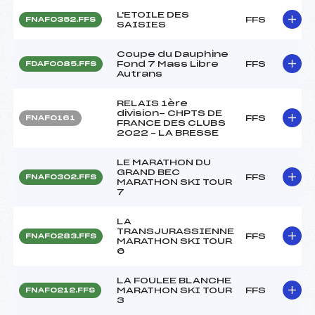
L'ETOILE DES
FFS
FNAF0352.FFS
SAISIES
Coupe du Dauphine
Fond 7 Mass Libre
FFS
FDAF0085.FFS
Autrans
RELAIS 1ère
division- CHPTS DE
FFS
FNAF0161
FRANCE DES CLUBS
2022 – LA BRESSE
LE MARATHON DU
GRAND BEC
FFS
FNAF0302.FFS
MARATHON SKI TOUR
7
LA
TRANSJURASSIENNE
FFS
FNAF0283.FFS
MARATHON SKI TOUR
6
LA FOULEE BLANCHE
MARATHON SKI TOUR
FFS
FNAF0212.FFS
3