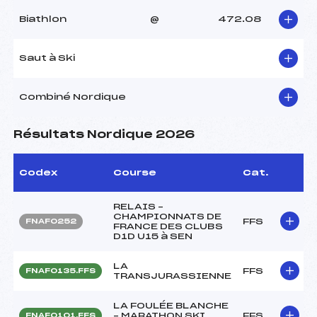
Biathlon
@
472.08
Saut à Ski
Combiné Nordique
Résultats Nordique 2026
Codex
Course
Cat.
RELAIS –
CHAMPIONNATS DE
FFS
FNAF0252
FRANCE DES CLUBS
D1D U15 à SEN
LA
FFS
FNAF0135.FFS
TRANSJURASSIENNE
LA FOULÉE BLANCHE
– MARATHON SKI
FFS
FNAF0101.FFS