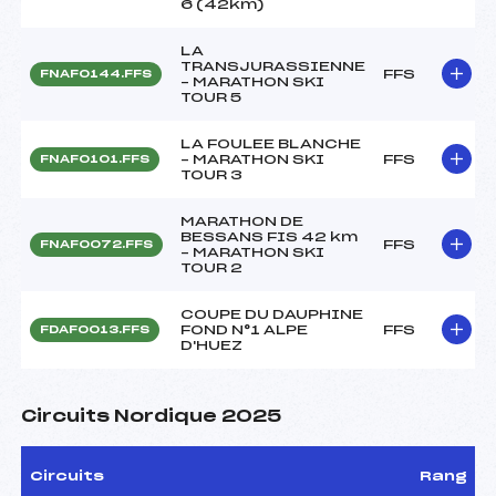
6 (42km)
LA
TRANSJURASSIENNE
FFS
FNAF0144.FFS
– MARATHON SKI
TOUR 5
LA FOULEE BLANCHE
– MARATHON SKI
FFS
FNAF0101.FFS
TOUR 3
MARATHON DE
BESSANS FIS 42 km
FFS
FNAF0072.FFS
– MARATHON SKI
TOUR 2
COUPE DU DAUPHINE
FOND N°1 ALPE
FFS
FDAF0013.FFS
D'HUEZ
Circuits Nordique 2025
Circuits
Rang