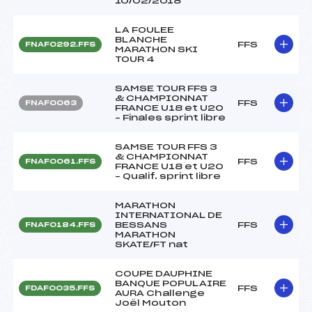
10/02/2018
LA FOULEE
BLANCHE
FFS
FNAF0292.FFS
MARATHON SKI
TOUR 4
SAMSE TOUR FFS 3
& CHAMPIONNAT
FFS
FNAF0063
FRANCE U18 et U20
– Finales sprint libre
SAMSE TOUR FFS 3
& CHAMPIONNAT
FFS
FNAF0061.FFS
FRANCE U18 et U20
– Qualif. sprint libre
MARATHON
INTERNATIONAL DE
BESSANS
FFS
FNAF0184.FFS
MARATHON
SKATE/FT nat
COUPE DAUPHINE
BANQUE POPULAIRE
FFS
FDAF0035.FFS
AURA Challenge
Joël Mouton