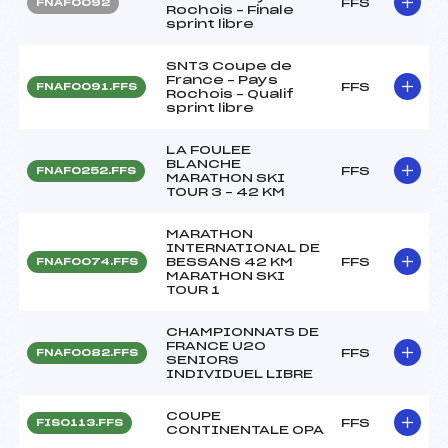
FFS
FNAF0092
Rochois – Finale
sprint libre
SNT3 Coupe de
France – Pays
FFS
FNAF0091.FFS
Rochois – Qualif
sprint libre
LA FOULEE
BLANCHE
FFS
FNAF0252.FFS
MARATHON SKI
TOUR 3 – 42 KM
MARATHON
INTERNATIONAL DE
BESSANS 42 KM
FFS
FNAF0074.FFS
MARATHON SKI
TOUR 1
CHAMPIONNATS DE
FRANCE U20
FFS
FNAF0082.FFS
SENIORS
INDIVIDUEL LIBRE
COUPE
FFS
FIS0113.FFS
CONTINENTALE OPA