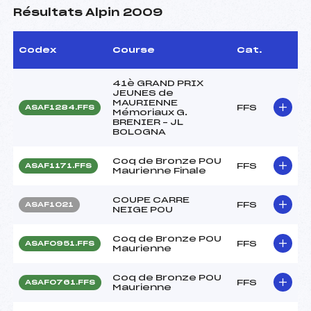
Résultats Alpin 2009
Codex
Course
Cat.
41è GRAND PRIX
JEUNES de
MAURIENNE
FFS
ASAF1284.FFS
Mémoriaux G.
BRENIER – JL
BOLOGNA
Coq de Bronze POU
FFS
ASAF1171.FFS
Maurienne Finale
COUPE CARRE
FFS
ASAF1021
NEIGE POU
Coq de Bronze POU
FFS
ASAF0951.FFS
Maurienne
Coq de Bronze POU
FFS
ASAF0761.FFS
Maurienne