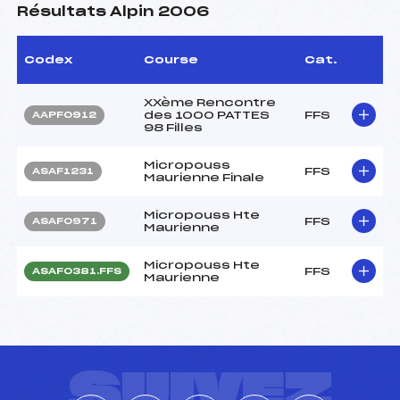
Résultats Alpin 2006
Codex
Course
Cat.
XXème Rencontre
des 1000 PATTES
FFS
AAPF0912
98 Filles
Micropouss
FFS
ASAF1231
Maurienne Finale
Micropouss Hte
FFS
ASAF0971
Maurienne
Micropouss Hte
FFS
ASAF0381.FFS
Maurienne
SUIVEZ