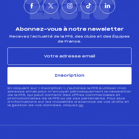
L'ACTU
Abonnez-vous à notre newsletter
Recevez l’actualité de la FFS, des clubs et des Équipes
de France.
Inscription
En cliquant sur « inscription », j’autorise la FFS à utiliser mon
adresse email pour m’envoyer périodiquement la newsletter
de la FFS, qui peut contenir des offres commerciales et
promotionnelles de la FFS ou de ses partenaires. Pour plus
d’informations sur les modalités d’exercice de vos droits et
la gestion de vos données, cliquez
ici