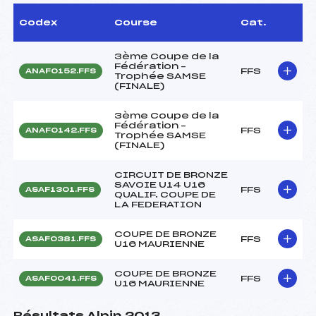
Codex
Course
Cat.
3ème Coupe de la
Fédération –
FFS
ANAF0152.FFS
Trophée SAMSE
(FINALE)
3ème Coupe de la
Fédération –
FFS
ANAF0142.FFS
Trophée SAMSE
(FINALE)
CIRCUIT DE BRONZE
SAVOIE U14 U16
FFS
ASAF1301.FFS
QUALIF. COUPE DE
LA FEDERATION
COUPE DE BRONZE
FFS
ASAF0381.FFS
U16 MAURIENNE
COUPE DE BRONZE
FFS
ASAF0041.FFS
U16 MAURIENNE