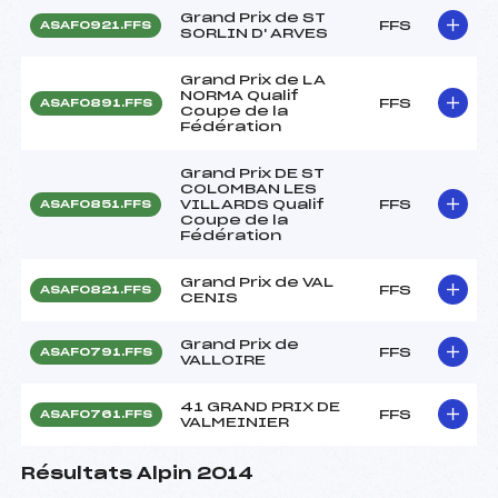
Grand Prix de ST
FFS
ASAF0921.FFS
SORLIN D' ARVES
Grand Prix de LA
NORMA Qualif
FFS
ASAF0891.FFS
Coupe de la
Fédération
Grand Prix DE ST
COLOMBAN LES
VILLARDS Qualif
FFS
ASAF0851.FFS
Coupe de la
Fédération
Grand Prix de VAL
FFS
ASAF0821.FFS
CENIS
Grand Prix de
FFS
ASAF0791.FFS
VALLOIRE
41 GRAND PRIX DE
FFS
ASAF0761.FFS
VALMEINIER
Résultats Alpin 2014