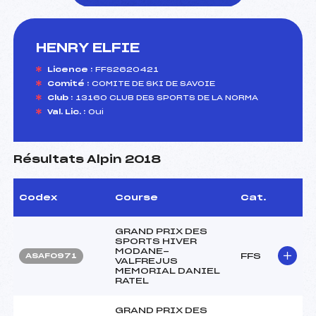
HENRY ELFIE
foi(s) le ski
Licence :
FFS2620421
Comité :
COMITE DE SKI DE SAVOIE
Club :
13160 CLUB DES SPORTS DE LA NORMA
Val. Lic. :
Oui
Résultats Alpin 2018
Codex
Course
Cat.
GRAND PRIX DES
SPORTS HIVER
MODANE-
FFS
ASAF0971
VALFREJUS
MEMORIAL DANIEL
RATEL
GRAND PRIX DES