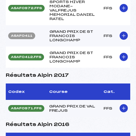
SPORTS HIVER
MODANE-
FFS
ASAF0972.FFS
VALFREJUS
MEMORIAL DANIEL
RATEL
GRAND PRIX DE ST
FRANCOIS
FFS
ASAF0411
LONGCHAMP
GRAND PRIX DE ST
FRANCOIS
FFS
ASAF0412.FFS
LONGCHAMP
Résultats Alpin 2017
Codex
Course
Cat.
GRAND PRIX DE VAL
FFS
ASAF0971.FFS
FREJUS
Résultats Alpin 2016