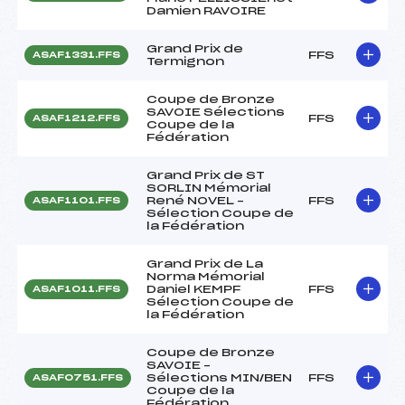
Damien RAVOIRE
Grand Prix de
FFS
ASAF1331.FFS
Termignon
Coupe de Bronze
SAVOIE Sélections
FFS
ASAF1212.FFS
Coupe de la
Fédération
Grand Prix de ST
SORLIN Mémorial
René NOVEL –
FFS
ASAF1101.FFS
Sélection Coupe de
la Fédération
Grand Prix de La
Norma Mémorial
Daniel KEMPF
FFS
ASAF1011.FFS
Sélection Coupe de
la Fédération
Coupe de Bronze
SAVOIE –
Sélections MIN/BEN
FFS
ASAF0751.FFS
Coupe de la
Fédération