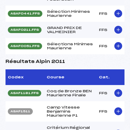
Sélection Minimes
FFS
ASAF0441.FFS
Maurienne
GRAND PRIX DE
FFS
ASAF0211.FFS
VALMEINIER
Sélections Minimes
FFS
ASAF0051.FFS
Maurienne
Résultats Alpin 2011
Codex
Course
Cat.
Coq de Bronze BEN
FFS
ASAF1181.FFS
Maurienne Finale
Camp Vitesse
Benjamins
FFS
ASAF1511
Maurienne P1
Critérium Régional