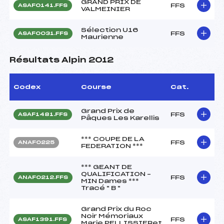
GRAND PRIX DE
FFS
ASAF0141.FFS
VALMEINIER
Sélection U16
FFS
ASAF0031.FFS
Maurienne
Résultats Alpin 2012
Codex
Course
Cat.
Grand Prix de
FFS
ASAF1481.FFS
Pâques Les Karellis
*** COUPE DE LA
FFS
ANAF0225
FEDERATION ***
*** GEANT DE
QUALIFICATION –
FFS
ANAF0212.FFS
MIN Dames ***
Tracé " B "
Grand Prix du Roc
Noir Mémoriaux
FFS
ASAF1391.FFS
Marie PELLISSIERet