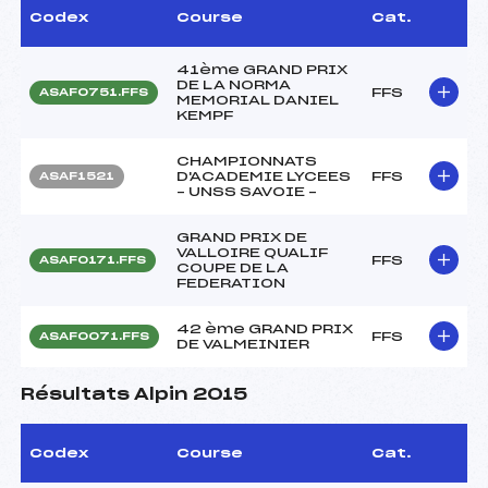
Codex
Course
Cat.
41ème GRAND PRIX
DE LA NORMA
FFS
ASAF0751.FFS
MEMORIAL DANIEL
KEMPF
CHAMPIONNATS
D'ACADEMIE LYCEES
FFS
ASAF1521
– UNSS SAVOIE –
GRAND PRIX DE
VALLOIRE QUALIF
FFS
ASAF0171.FFS
COUPE DE LA
FEDERATION
42 ème GRAND PRIX
FFS
ASAF0071.FFS
DE VALMEINIER
Résultats Alpin 2015
Codex
Course
Cat.