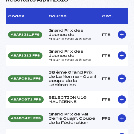
Résultats Alpin 2013
Codex
Course
Cat.
Grand Prix des
Jeunes de
FFS
ASAF1311.FFS
Maurienne 46 ans
Grand Prix des
Jeunes de
FFS
ASAF1313.FFS
Maurienne 46 ans
38 ème Grand Prix
de La Norma – Qualif
FFS
ASAF0931.FFS
coupe de la
Fédération
SELECTION U16
FFS
ASAF0671.FFS
MAURIENNE
Grand Prix de Val
Cenis Qualif. Coupe
FFS
ASAF0421.FFS
de la Fédération