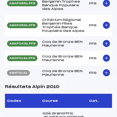
Benjamin Trophée
FFS
ASAF0551.FFS
Banque Populaire
des Alpes
Critérium Régional
Benjamin Filles
FFS
ASAF0531.FFS
Trophée Banque
Pouplaire des Alpes
Coq de Bronze BEN
FFS
ASAF0431.FFS
Maurienne
Coq de Bronze BEN
FFS
ASAF0131.FFS
Maurienne
Coq de Bronze BEN
FFS
ASAT0131
Maurienne
Résultats Alpin 2010
Codex
Course
Cat.
42è Grand Prix
JEUNES MAURIENNE