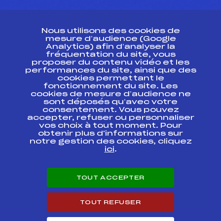
CONTACT
Nous utilisons des cookies de
ESPACE PRESSE
mesure d’audience (Google
Analytics) afin d’analyser la
fréquentation du site, vous
Ressources
proposer du contenu vidéo et les
performances du site, ainsi que des
Pass’Neige
cookies permettant le
Projet sportif fédéral
fonctionnement du site. Les
cookies de mesure d’audience ne
Projet de performance fédéral
sont déposés qu’avec votre
Antidopage
consentement. Vous pouvez
Pôle Développement, Formation, Suivi
accepter, refuser ou personnaliser
Scientifique
vos choix à tout moment. Pour
Listes ministérielles
obtenir plus d'informations sur
notre gestion des cookies, cliquez
Pôle vie de l’athlète
ici
.
Enseignement professionnel
Informatique et chronométrage
Circuits
TOUT ACCEPTER
Carrières
Développement des habiletés mentales
TOUT REFUSER