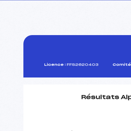
Licence :
FFS2620403
Comité 
Résultats Al