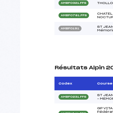
THOLLO
AMBF0321.FFS
CHATEL 
AMBF0781.FFS
NOCTUR
ST JEAN
AMBF0191
Mémoria
Résultats Alpin 2
Codex
Course
ST JEAN
AMBF0231.FFS
– MEMO
GP VITA
Fédérat