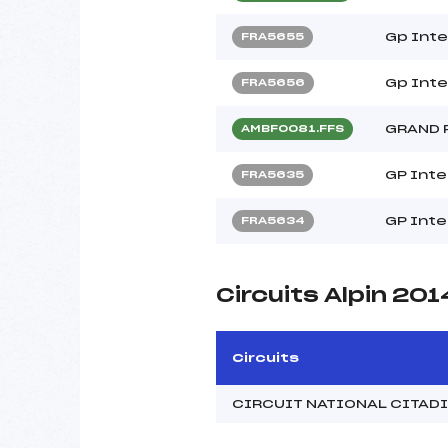
Gp Inte
FRA5655
Gp Inte
FRA5656
GRAND 
AMBF0081.FFS
GP Inte
FRA5635
GP Inte
FRA5634
Circuits Alpin 201
Circuits
CIRCUIT NATIONAL CITAD