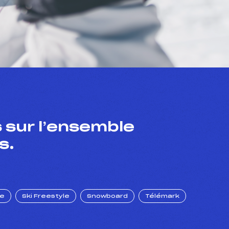
 sur l’ensemble
s.
ue
Ski Freestyle
Snowboard
Télémark