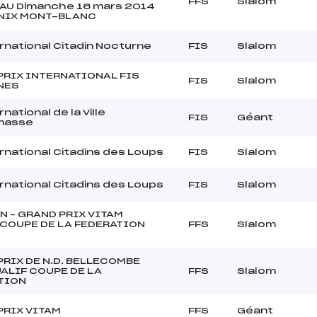
FFS
Slalom
AU Dimanche 16 mars 2014
IX MONT-BLANC
rnational Citadin Nocturne
FIS
Slalom
PRIX INTERNATIONAL FIS
FIS
Slalom
NES
national de la Ville
FIS
Géant
masse
rnational Citadins des Loups
FIS
Slalom
rnational Citadins des Loups
FIS
Slalom
N – GRAND PRIX VITAM
 COUPE DE LA FEDERATION
FFS
Slalom
RIX DE N.D. BELLECOMBE
ALIF COUPE DE LA
FFS
Slalom
TION
PRIX VITAM
FFS
Géant