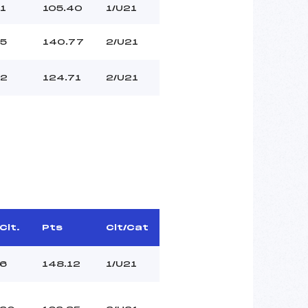
1
105.40
1/U21
5
140.77
2/U21
2
124.71
2/U21
Clt.
Pts
Clt/Cat
6
148.12
1/U21