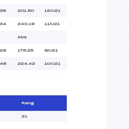
36
201.60
12/U21
34
240.19
11/U21
Abs
28
176.25
8/U21
46
224.42
10/U21
Rang
21