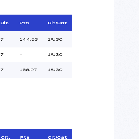
Clt.
Pts
Clt/Cat
7
144.53
1/U30
7
–
1/U30
7
166.27
1/U30
Clt.
Pts
Clt/Cat