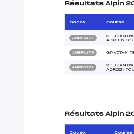
Résultats Alpin 2
Codex
Course
ST JEAN D'
AMBF0174
ADRIEN TO
GP VITAM 
AMBF0175
ST JEAN D'
AMBF0171
ADRIEN TO
Résultats Alpin 2
Codex
Course