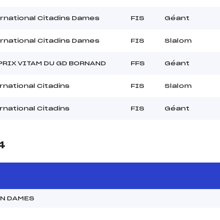
rnational Citadins Dames
FIS
Géant
rnational Citadins Dames
FIS
Slalom
PRIX VITAM DU GD BORNAND
FFS
Géant
rnational Citadins
FIS
Slalom
rnational Citadins
FIS
Géant
4
IN DAMES