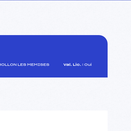
HOLLON LES MEMISES
Val. Lic. :
Oui