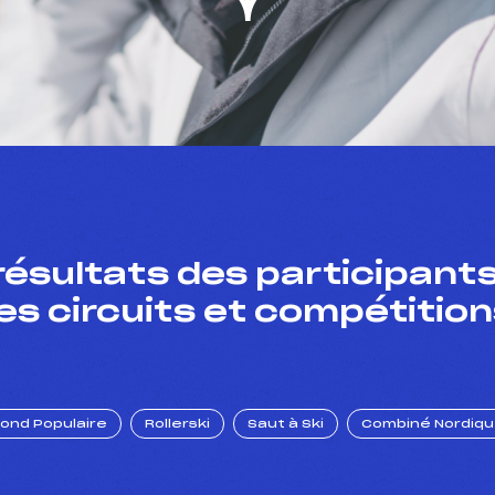
résultats des participants
es circuits et compétition
Fond Populaire
Rollerski
Saut à Ski
Combiné Nordiq