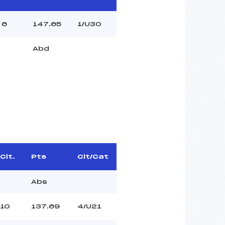
6
147.65
1/U30
Abd
Clt.
Pts
Clt/Cat
Abs
10
137.69
4/U21