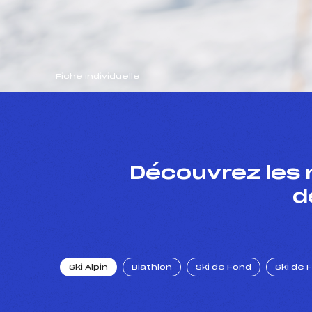
Fiche individuelle
Découvrez les 
d
Ski Alpin
Biathlon
Ski de Fond
Ski de 