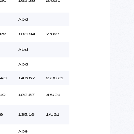
20
162.35
2/U21
Abd
22
138.94
7/U21
Abd
Abd
48
146.57
22/U21
10
122.57
4/U21
9
135.19
1/U21
Abs