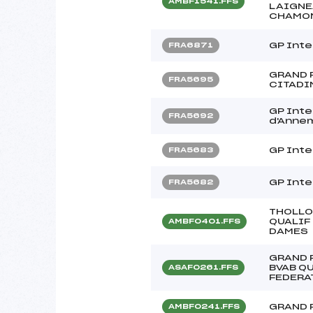
AMBF1541.FFS
LAIGNE
CHAMON
GP Inte
FRA6871
GRAND 
FRA5695
CITADI
GP Inter
FRA5692
d'Anne
GP Inte
FRA5683
GP Inte
FRA5682
THOLLO
QUALIF
AMBF0401.FFS
DAMES
GRAND P
BVAB QU
ASAF0261.FFS
FEDERA
GRAND 
AMBF0241.FFS