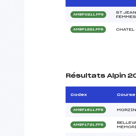
ST JEAN
AMBF0211.FFS
FEMMES
CHATEL 
AMBF1221.FFS
Résultats Alpin 2
Codex
Course
MORZINE
AMBF1611.FFS
BELLEVA
AMBF1721.FFS
MEMORI