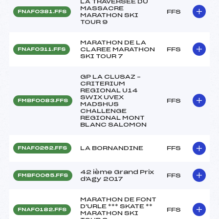
LA TRAVERSEE DU
MASSACRE
FFS
FNAF0381.FFS
MARATHON SKI
TOUR 9
MARATHON DE LA
CLAREE MARATHON
FFS
FNAF0311.FFS
SKI TOUR 7
GP LA CLUSAZ –
CRITERIUM
REGIONAL U14
SWIX UVEX
FFS
FMBF0083.FFS
MADSHUS
CHALLENGE
REGIONAL MONT
BLANC SALOMON
LA BORNANDINE
FFS
FNAF0262.FFS
42 ième Grand Prix
FFS
FMBF0065.FFS
d'Agy 2017
MARATHON DE FONT
D'URLE *** SKATE **
FFS
FNAF0182.FFS
MARATHON SKI