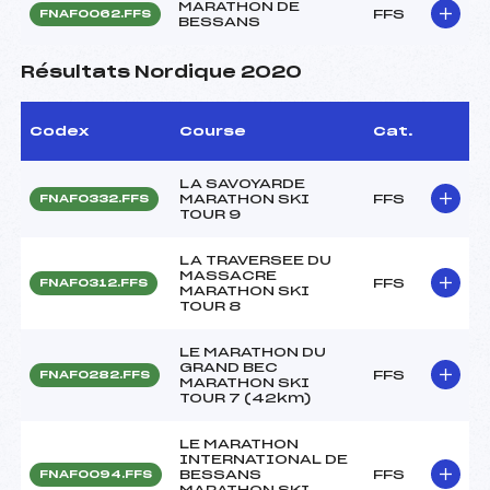
MARATHON DE
FFS
FNAF0062.FFS
BESSANS
Résultats Nordique 2020
Codex
Course
Cat.
LA SAVOYARDE
MARATHON SKI
FFS
FNAF0332.FFS
TOUR 9
LA TRAVERSEE DU
MASSACRE
FFS
FNAF0312.FFS
MARATHON SKI
TOUR 8
LE MARATHON DU
GRAND BEC
FFS
FNAF0282.FFS
MARATHON SKI
TOUR 7 (42km)
LE MARATHON
INTERNATIONAL DE
BESSANS
FFS
FNAF0094.FFS
MARATHON SKI