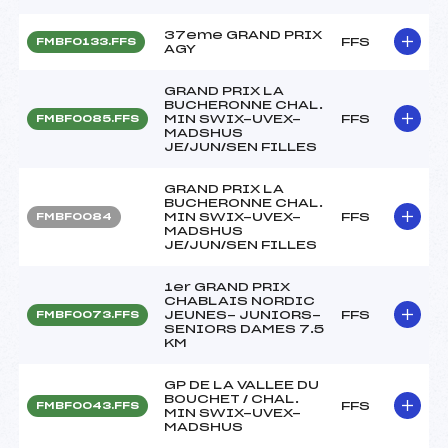
37eme GRAND PRIX
FFS
FMBF0133.FFS
AGY
GRAND PRIX LA
BUCHERONNE CHAL.
MIN SWIX-UVEX-
FFS
FMBF0085.FFS
MADSHUS
JE/JUN/SEN FILLES
GRAND PRIX LA
BUCHERONNE CHAL.
MIN SWIX-UVEX-
FFS
FMBF0084
MADSHUS
JE/JUN/SEN FILLES
1er GRAND PRIX
CHABLAIS NORDIC
JEUNES- JUNIORS-
FFS
FMBF0073.FFS
SENIORS DAMES 7.5
KM
GP DE LA VALLEE DU
BOUCHET / CHAL.
FFS
FMBF0043.FFS
MIN SWIX-UVEX-
MADSHUS