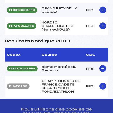
GRAND PRIX DE LA
FFS
FMBF0023.FFS
CLUSAZ
NORDIC
CHALLENGE FFS
FFS
FNAF0011.FFS
(Samedi 5/12)
Résultats Nordique 2009
Codex
Course
Cat.
5eme Montée du
FFS
ONAF0042.FFS
Semnoz
CHAMPIONNATS DE
FRANCE CADETS
FFS
BNAT0103
RELAIS MIXTE
FOND/BIATHLON
CHAMPIONNATS DE
FRANCE
FFS
FNAF0361.FFS
CADETS/CADETTES
Nous utilisons des cookies de