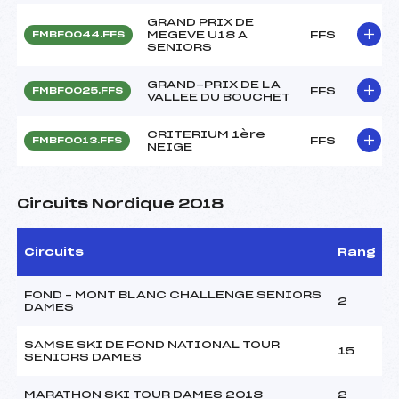
GRAND PRIX DE
MEGEVE U18 A
FFS
FMBF0044.FFS
SENIORS
GRAND-PRIX DE LA
FFS
FMBF0025.FFS
VALLEE DU BOUCHET
CRITERIUM 1ère
FFS
FMBF0013.FFS
NEIGE
Circuits Nordique 2018
Circuits
Rang
FOND – MONT BLANC CHALLENGE SENIORS
2
DAMES
SAMSE SKI DE FOND NATIONAL TOUR
15
SENIORS DAMES
MARATHON SKI TOUR DAMES 2018
2