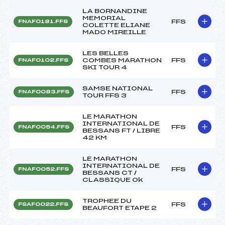
LA BORNANDINE
MEMORIAL
FFS
FNAF0181.FFS
COLETTE ELIANE
MADO MIREILLE
LES BELLES
COMBES MARATHON
FFS
FNAF0102.FFS
SKI TOUR 4
SAMSE NATIONAL
FFS
FNAF0083.FFS
TOUR FFS 3
LE MARATHON
INTERNATIONAL DE
FFS
FNAF0054.FFS
BESSANS FT / LIBRE
42 KM
LE MARATHON
INTERNATIONAL DE
FFS
FNAF0052.FFS
BESSANS CT /
CLASSIQUE Ok
TROPHEE DU
FFS
FSAF0022.FFS
BEAUFORT ETAPE 2