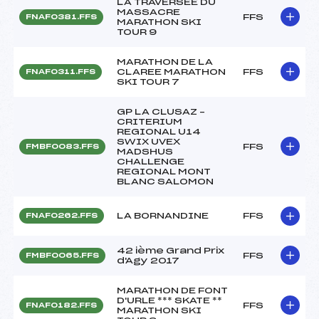
LA TRAVERSEE DU
MASSACRE
FFS
FNAF0381.FFS
MARATHON SKI
TOUR 9
MARATHON DE LA
CLAREE MARATHON
FFS
FNAF0311.FFS
SKI TOUR 7
GP LA CLUSAZ –
CRITERIUM
REGIONAL U14
SWIX UVEX
FFS
FMBF0083.FFS
MADSHUS
CHALLENGE
REGIONAL MONT
BLANC SALOMON
LA BORNANDINE
FFS
FNAF0262.FFS
42 ième Grand Prix
FFS
FMBF0065.FFS
d'Agy 2017
MARATHON DE FONT
D'URLE *** SKATE **
FFS
FNAF0182.FFS
MARATHON SKI