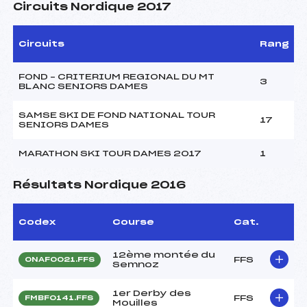
Circuits Nordique 2017
Circuits
Rang
FOND – CRITERIUM REGIONAL DU MT
3
BLANC SENIORS DAMES
SAMSE SKI DE FOND NATIONAL TOUR
17
SENIORS DAMES
MARATHON SKI TOUR DAMES 2017
1
Résultats Nordique 2016
Codex
Course
Cat.
12ème montée du
FFS
ONAF0021.FFS
Semnoz
1er Derby des
FFS
FMBF0141.FFS
Mouilles