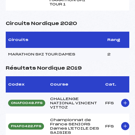
TOUR 1
Circuits Nordique 2020
Circuits
Rang
MARATHON SKI TOUR DAMES
2
Résultats Nordique 2019
Codex
Course
Cat.
CHALLENGE
NATIONAL VINCENT
FFS
ONAF0048.FFS
VITTOZ
Championnat de
France SENIORS
FFS
FNAF0422.FFS
Dames L'ETOILE DES
SAISIES