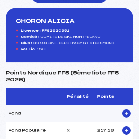
CHORON ALICIA
foi(s) le ski
Licence :
FFS2620351
Comité :
COMITE DE SKI MONT-BLANC
Club :
09191 SKI-CLUB D'AGY ST SIGISMOND
Val. Lic. :
Oui
Points Nordique FFS (5ème liste FFS
2026)
Pénalité
Points
Fond
Fond Populaire
x
217.18