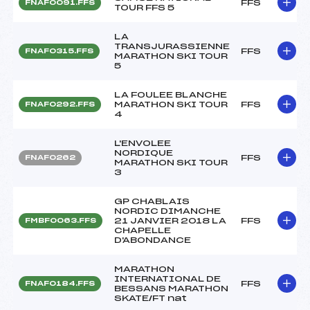
FFS
FNAF0091.FFS
TOUR FFS 5
LA
TRANSJURASSIENNE
FFS
FNAF0315.FFS
MARATHON SKI TOUR
5
LA FOULEE BLANCHE
MARATHON SKI TOUR
FFS
FNAF0292.FFS
4
L'ENVOLEE
NORDIQUE
FFS
FNAF0262
MARATHON SKI TOUR
3
GP CHABLAIS
NORDIC DIMANCHE
21 JANVIER 2018 LA
FFS
FMBF0063.FFS
CHAPELLE
D'ABONDANCE
MARATHON
INTERNATIONAL DE
FFS
FNAF0184.FFS
BESSANS MARATHON
SKATE/FT nat