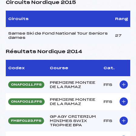
Circuits Nordique 2015
Circuits
Rang
Samse Ski de Fond National Tour Seniors
27
dames
Résultats Nordique 2014
Codex
Course
Cat.
PREMIERE MONTEE
FFS
ONAF0011.FFS
DE LA RAMAZ
PREMIERE MONTEE
FFS
ONAF0012.FFS
DE LA RAMAZ
GP AGY CRITERIUM
MINIMES SWIX
FFS
FMBF0123.FFS
TROPHEE BPA