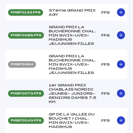
37eme GRAND PRIX
FFS
FMBF0133.FFS
AGY
GRAND PRIX LA
BUCHERONNE CHAL.
MIN SWIX-UVEX-
FFS
FMBF0085.FFS
MADSHUS
JE/JUN/SEN FILLES
GRAND PRIX LA
BUCHERONNE CHAL.
MIN SWIX-UVEX-
FFS
FMBF0084
MADSHUS
JE/JUN/SEN FILLES
1er GRAND PRIX
CHABLAIS NORDIC
JEUNES- JUNIORS-
FFS
FMBF0073.FFS
SENIORS DAMES 7.5
KM
GP DE LA VALLEE DU
BOUCHET / CHAL.
FFS
FMBF0043.FFS
MIN SWIX-UVEX-
MADSHUS