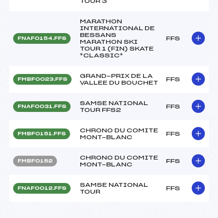
TOUR 3
MARATHON
INTERNATIONAL DE
BESSANS
FFS
FNAF0154.FFS
MARATHON SKI
TOUR 1 (FIN) SKATE
*CLASSIC*
GRAND-PRIX DE LA
FFS
FMBF0023.FFS
VALLEE DU BOUCHET
SAMSE NATIONAL
FFS
FNAF0031.FFS
TOUR FFS2
CHRONO DU COMITE
FFS
FMBF0151.FFS
MONT-BLANC
CHRONO DU COMITE
FFS
FMBF0152
MONT-BLANC
SAMSE NATIONAL
FFS
FNAF0012.FFS
TOUR