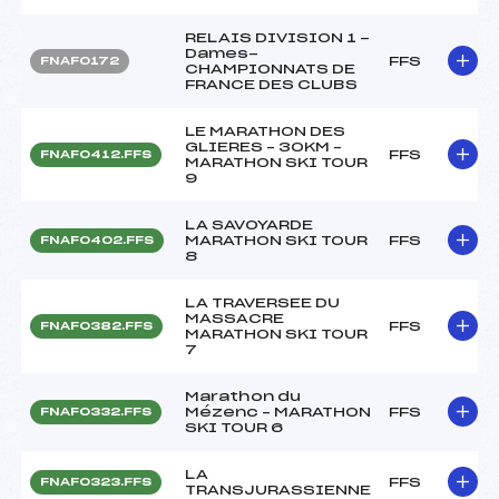
RELAIS DIVISION 1 -
Dames-
FFS
FNAF0172
CHAMPIONNATS DE
FRANCE DES CLUBS
LE MARATHON DES
GLIERES – 30KM –
FFS
FNAF0412.FFS
MARATHON SKI TOUR
9
LA SAVOYARDE
MARATHON SKI TOUR
FFS
FNAF0402.FFS
8
LA TRAVERSEE DU
MASSACRE
FFS
FNAF0382.FFS
MARATHON SKI TOUR
7
Marathon du
Mézenc – MARATHON
FFS
FNAF0332.FFS
SKI TOUR 6
LA
FFS
FNAF0323.FFS
TRANSJURASSIENNE