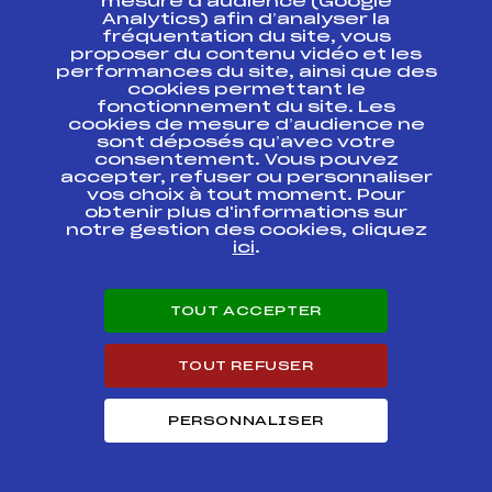
mesure d’audience (Google
Analytics) afin d’analyser la
GRAND PRIX
fréquentation du site, vous
D'ARGENTIERE
FFS
FMBF0191
proposer du contenu vidéo et les
Dimanche 1er mars
performances du site, ainsi que des
2009 ARGENTIERE
cookies permettant le
fonctionnement du site. Les
GP DE SOMMAND
cookies de mesure d’audience ne
CHALLENGE
FFS
FMBF0172
sont déposés qu’avec votre
MINIME EXEL
consentement. Vous pouvez
accepter, refuser ou personnaliser
vos choix à tout moment. Pour
27è GRAND PRIX DU
FFS
FMBF0153
obtenir plus d'informations sur
PAYS ROCHOIS
notre gestion des cookies, cliquez
ici
.
CHAMPIONNATS DE
FRANCE CADETS
FFS
FNAF0212.FFS
2EME ETAPE
TOUT ACCEPTER
CHAMPIONNATS DE
FRANCE CADETS
FFS
FNAF0211.FFS
TOUT REFUSER
2EME ETAPE
40ème GRAND PRIX
PERSONNALISER
DE SKI DE FOND
CHALLENGE
MIMINE EXEL
FFS
FMBF0092
Désert Blanc –
CHAMONIX