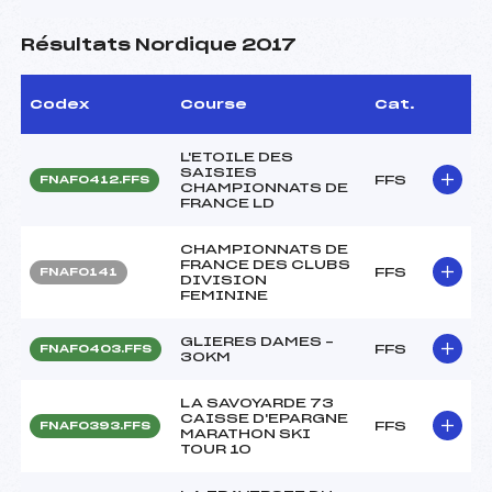
Résultats Nordique 2017
Codex
Course
Cat.
L'ETOILE DES
SAISIES
FFS
FNAF0412.FFS
CHAMPIONNATS DE
FRANCE LD
CHAMPIONNATS DE
FRANCE DES CLUBS
FFS
FNAF0141
DIVISION
FEMININE
GLIERES DAMES –
FFS
FNAF0403.FFS
30KM
LA SAVOYARDE 73
CAISSE D'EPARGNE
FFS
FNAF0393.FFS
MARATHON SKI
TOUR 10