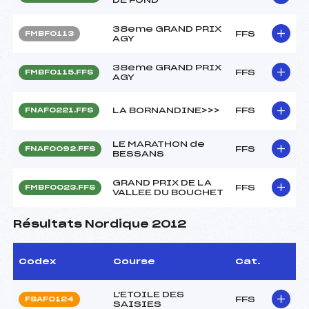
38eme GRAND PRIX
FFS
FMBF0113
AGY
38eme GRAND PRIX
FFS
FMBF0115.FFS
AGY
LA BORNANDINE>>>
FFS
FNAF0221.FFS
LE MARATHON de
FFS
FNAF0092.FFS
BESSANS
GRAND PRIX DE LA
FFS
FMBF0023.FFS
VALLEE DU BOUCHET
Résultats Nordique 2012
Codex
Course
Cat.
L'ETOILE DES
FFS
FSAF0124
SAISIES