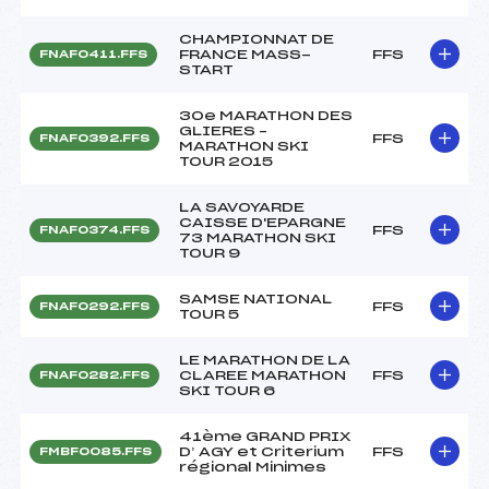
CHAMPIONNAT DE
FRANCE MASS-
FFS
FNAF0411.FFS
START
30e MARATHON DES
GLIERES –
FFS
FNAF0392.FFS
MARATHON SKI
TOUR 2015
LA SAVOYARDE
CAISSE D'EPARGNE
FFS
FNAF0374.FFS
73 MARATHON SKI
TOUR 9
SAMSE NATIONAL
FFS
FNAF0292.FFS
TOUR 5
LE MARATHON DE LA
CLAREE MARATHON
FFS
FNAF0282.FFS
SKI TOUR 6
41ème GRAND PRIX
D’ AGY et Criterium
FFS
FMBF0085.FFS
régional Minimes