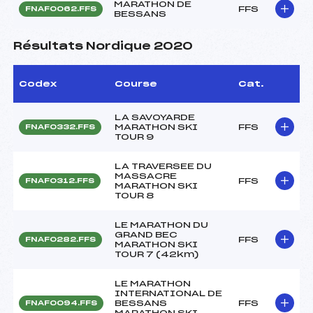
MARATHON DE
FFS
FNAF0062.FFS
BESSANS
Résultats Nordique 2020
Codex
Course
Cat.
LA SAVOYARDE
MARATHON SKI
FFS
FNAF0332.FFS
TOUR 9
LA TRAVERSEE DU
MASSACRE
FFS
FNAF0312.FFS
MARATHON SKI
TOUR 8
LE MARATHON DU
GRAND BEC
FFS
FNAF0282.FFS
MARATHON SKI
TOUR 7 (42km)
LE MARATHON
INTERNATIONAL DE
BESSANS
FFS
FNAF0094.FFS
MARATHON SKI