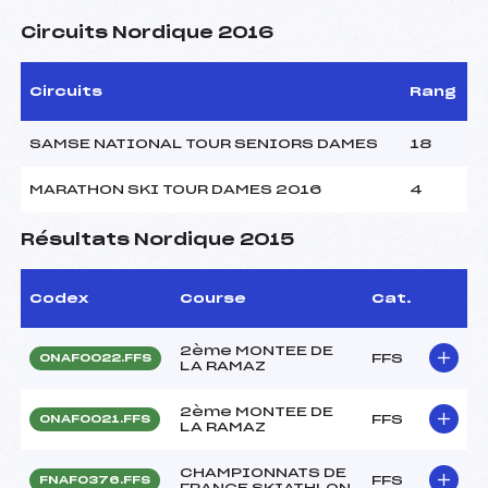
Circuits Nordique 2016
Circuits
Rang
SAMSE NATIONAL TOUR SENIORS DAMES
18
MARATHON SKI TOUR DAMES 2016
4
Résultats Nordique 2015
Codex
Course
Cat.
2ème MONTEE DE
FFS
ONAF0022.FFS
LA RAMAZ
2ème MONTEE DE
FFS
ONAF0021.FFS
LA RAMAZ
CHAMPIONNATS DE
FFS
FNAF0376.FFS
FRANCE SKIATHLON