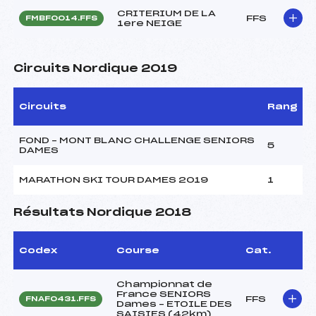
CRITERIUM DE LA
FFS
FMBF0014.FFS
1ere NEIGE
Circuits Nordique 2019
Circuits
Rang
FOND – MONT BLANC CHALLENGE SENIORS
5
DAMES
MARATHON SKI TOUR DAMES 2019
1
Résultats Nordique 2018
Codex
Course
Cat.
Championnat de
France SENIORS
FFS
FNAF0431.FFS
Dames – ETOILE DES
SAISIES (42km)