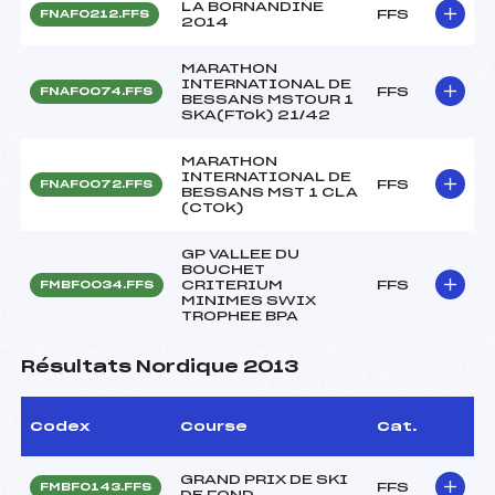
LA BORNANDINE
FFS
FNAF0212.FFS
2014
MARATHON
INTERNATIONAL DE
FFS
FNAF0074.FFS
BESSANS MSTOUR 1
SKA(FTok) 21/42
MARATHON
INTERNATIONAL DE
FFS
FNAF0072.FFS
BESSANS MST 1 CLA
(CTOk)
GP VALLEE DU
BOUCHET
CRITERIUM
FFS
FMBF0034.FFS
MINIMES SWIX
TROPHEE BPA
Résultats Nordique 2013
Codex
Course
Cat.
GRAND PRIX DE SKI
FFS
FMBF0143.FFS
DE FOND