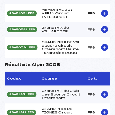
MEMORIAL GUY
ARPIN Circuit
FFS
ASAF1031.FFS
INTERSPORT
Grand Prix de
FFS
ASAF0591.FFS
VILLAROGER
GRAND PRIX DE Val
d'Isère Circuit
FFS
ASAF0791.FFS
Intersport Haute
Tarentaise 2009
Résultats Alpin 2008
Codex
Course
Cat.
Grand Prix du Club
des Sports Circuit
FFS
ASAF1351.FFS
Intersport
GRAND PRIX DE
TIGNES Circuit
FFS
ASAF1311.FFS