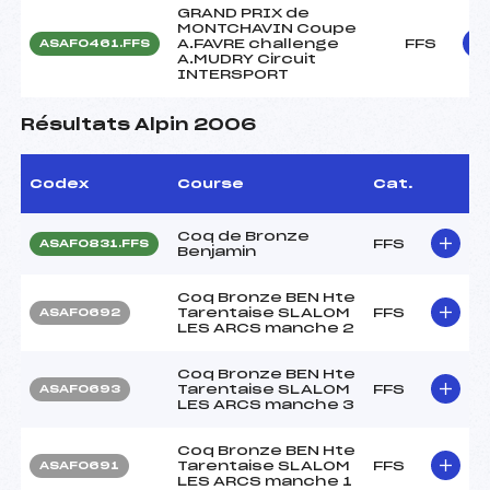
GRAND PRIX de
MONTCHAVIN Coupe
A.FAVRE challenge
FFS
ASAF0461.FFS
A.MUDRY Circuit
INTERSPORT
Résultats Alpin 2006
Codex
Course
Cat.
Coq de Bronze
FFS
ASAF0831.FFS
Benjamin
Coq Bronze BEN Hte
Tarentaise SLALOM
FFS
ASAF0692
LES ARCS manche 2
Coq Bronze BEN Hte
Tarentaise SLALOM
FFS
ASAF0693
LES ARCS manche 3
Coq Bronze BEN Hte
Tarentaise SLALOM
FFS
ASAF0691
LES ARCS manche 1