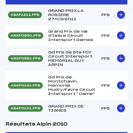
GRAND PRIX LA
ROSIERE
FFS
ASAF1211.FFS
27/03/2011
Grand Prix de Val
d'Isère Circuit
FFS
ASAF0991.FFS
Intersport Dames
Gd Prix de Ste FOY
Circuit Intersport
FFS
ASAF0581.FFS
MEMORIAL GUY
ARPIN
Gd Prix de
Montchavin.
Mémorial
FFS
ASAF0191.FFS
Mudry/Favre Circuit
Intersport " Dame"
GRAND PRIX DE
FFS
ASAF0101.FFS
TIGNES
Résultats Alpin 2010