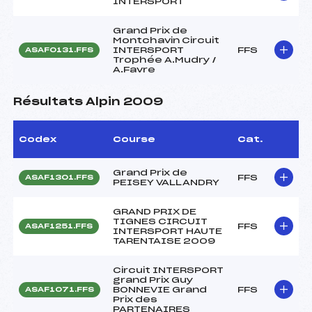
INTERSPORT
Grand Prix de
Montchavin Circuit
INTERSPORT
FFS
ASAF0131.FFS
Trophée A.Mudry /
A.Favre
Résultats Alpin 2009
Codex
Course
Cat.
Grand Prix de
FFS
ASAF1301.FFS
PEISEY VALLANDRY
GRAND PRIX DE
TIGNES CIRCUIT
FFS
ASAF1251.FFS
INTERSPORT HAUTE
TARENTAISE 2009
Circuit INTERSPORT
grand Prix Guy
BONNEVIE Grand
FFS
ASAF1071.FFS
Prix des
PARTENAIRES