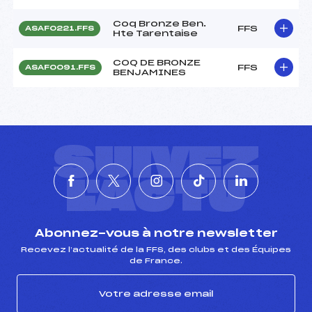
Coq Bronze Ben.
FFS
ASAF0221.FFS
Hte Tarentaise
COQ DE BRONZE
FFS
ASAF0091.FFS
BENJAMINES
SUIVEZ
L'ACTU
Abonnez-vous à notre newsletter
Recevez l’actualité de la FFS, des clubs et des Équipes
de France.