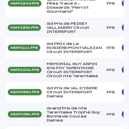
Filles Tracé A –
FFS
ASAF1243.FFS
Dossards "Pierrot
Gourmand"
Gd Prix de PEISEY
VALLANDRY Circuit
FFS
ASAF1231.FFS
INTERSPORT
Gd PRIX de La
ROSIERE/MONTVALEZAN
FFS
ASAF1111.FFS
Circuit INTERSPORT
MEMORIAL GUY ARPIN
Ste FOY TARENTAISE
FFS
ASAF1001.FFS
Circuit INTERSPORT
Circuit Hte Tarentaise
Gd Prix de VAL D'ISERE
Circuit INTERSPORT
FFS
ASAF0581.FFS
Dames
Grand Prix de Hte
Tarentaise Trophé Guy
FFS
ASAF0361.FFS
Bonnevie Course
Dames