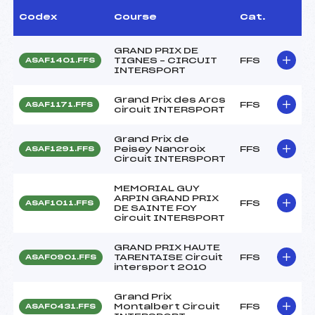
Codex
Course
Cat.
GRAND PRIX DE
TIGNES – CIRCUIT
FFS
ASAF1401.FFS
INTERSPORT
Grand Prix des Arcs
FFS
ASAF1171.FFS
circuit INTERSPORT
Grand Prix de
Peisey Nancroix
FFS
ASAF1291.FFS
Circuit INTERSPORT
MEMORIAL GUY
ARPIN GRAND PRIX
FFS
ASAF1011.FFS
DE SAINTE FOY
circuit INTERSPORT
GRAND PRIX HAUTE
TARENTAISE Circuit
FFS
ASAF0901.FFS
intersport 2010
Grand Prix
Montalbert Circuit
FFS
ASAF0431.FFS