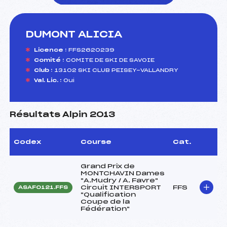
DUMONT ALICIA
foi(s) le ski
Licence :
FFS2620239
Comité :
COMITE DE SKI DE SAVOIE
Club :
13102 SKI CLUB PEISEY-VALLANDRY
Val. Lic. :
Oui
Résultats Alpin 2013
Codex
Course
Cat.
Grand Prix de
MONTCHAVIN Dames
"A.Mudry / A. Favre"
Circuit INTERSPORT
FFS
ASAF0121.FFS
"Qualification
Coupe de la
Fédération"