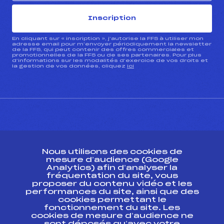
Inscription
En cliquant sur « inscription », j’autorise la FFS à utiliser mon
adresse email pour m’envoyer périodiquement la newsletter
de la FFS, qui peut contenir des offres commerciales et
promotionnelles de la FFS ou de ses partenaires. Pour plus
d’informations sur les modalités d’exercice de vos droits et
la gestion de vos données, cliquez
ici
CONTACT
Nous utilisons des cookies de
ESPACE PRESSE
mesure d’audience (Google
Analytics) afin d’analyser la
fréquentation du site, vous
Ressources
proposer du contenu vidéo et les
performances du site, ainsi que des
Pass’Neige
cookies permettant le
Projet sportif fédéral
fonctionnement du site. Les
cookies de mesure d’audience ne
Projet de performance fédéral