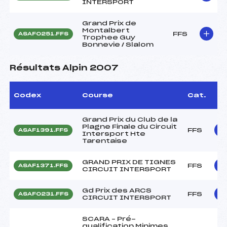
INTERSPORT
Grand Prix de
Montalbert
FFS
ASAF0251.FFS
Trophee Guy
Bonnevie / Slalom
Résultats Alpin 2007
Codex
Course
Cat.
Grand Prix du Club de la
Plagne Finale du Circuit
FFS
ASAF1391.FFS
Intersport Hte
Tarentaise
GRAND PRIX DE TIGNES
FFS
ASAF1371.FFS
CIRCUIT INTERSPORT
Gd Prix des ARCS
FFS
ASAF0231.FFS
CIRCUIT INTERSPORT
SCARA – Pré-
qualification Minimes