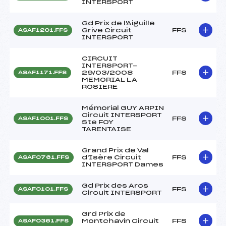
INTERSPORT
Gd Prix de l'Aiguille
Grive Circuit
FFS
ASAF1201.FFS
INTERSPORT
CIRCUIT
INTERSPORT-
29/03/2008
FFS
ASAF1171.FFS
MEMORIAL LA
ROSIERE
Mémorial GUY ARPIN
Circuit INTERSPORT
FFS
ASAF1001.FFS
Ste FOY
TARENTAISE
Grand Prix de Val
d'Isère Circuit
FFS
ASAF0761.FFS
INTERSPORT Dames
Gd Prix des Arcs
FFS
ASAF0101.FFS
Circuit INTERSPORT
Grd Prix de
Montchavin Circuit
FFS
ASAF0361.FFS