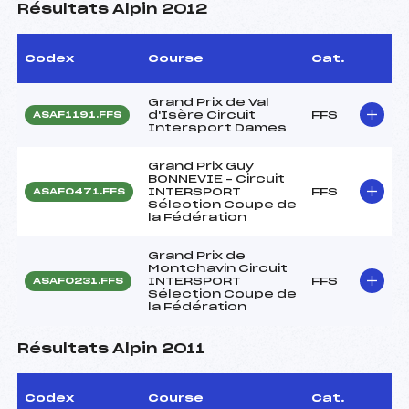
Résultats Alpin 2012
Codex
Course
Cat.
Grand Prix de Val
d'Isère Circuit
FFS
ASAF1191.FFS
Intersport Dames
Grand Prix Guy
BONNEVIE – Circuit
INTERSPORT
FFS
ASAF0471.FFS
Sélection Coupe de
la Fédération
Grand Prix de
Montchavin Circuit
INTERSPORT
FFS
ASAF0231.FFS
Sélection Coupe de
la Fédération
Résultats Alpin 2011
Codex
Course
Cat.