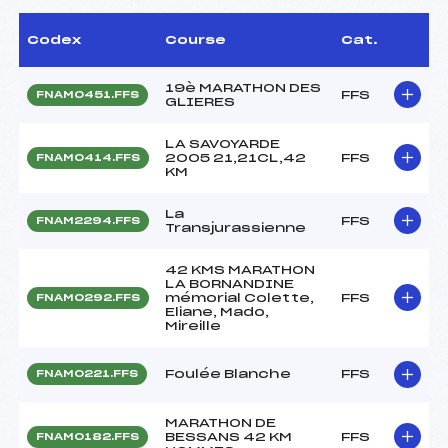
Codex
Course
Cat.
19è MARATHON DES
FFS
FNAM0451.FFS
GLIERES
LA SAVOYARDE
2005 21,21CL,42
FFS
FNAM0414.FFS
KM
La
FFS
FNAM2294.FFS
Transjurassienne
42 KMS MARATHON
LA BORNANDINE
mémorial Colette,
FFS
FNAM0292.FFS
Eliane, Mado,
Mireille
Foulée Blanche
FFS
FNAM0221.FFS
MARATHON DE
BESSANS 42 KM
FFS
FNAM0182.FFS