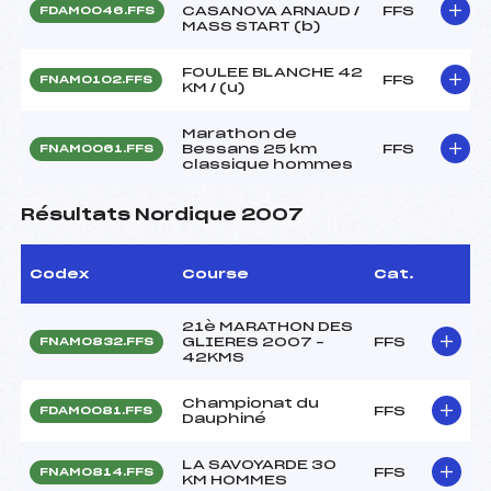
CASANOVA ARNAUD /
FFS
FDAM0046.FFS
MASS START (b)
FOULEE BLANCHE 42
FFS
FNAM0102.FFS
KM / (u)
Marathon de
Bessans 25 km
FFS
FNAM0061.FFS
classique hommes
Résultats Nordique 2007
Codex
Course
Cat.
21è MARATHON DES
GLIERES 2007 –
FFS
FNAM0832.FFS
42KMS
Championat du
FFS
FDAM0081.FFS
Dauphiné
LA SAVOYARDE 30
FFS
FNAM0814.FFS
KM HOMMES