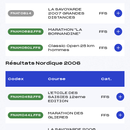
LA SAVOYARDE
2007 GRANDES
FFS
FNAT0814
DISTANCES
MARATHON "LA
FFS
FNAM0682.FFS
BORNANDINE"
Classic Open 25 km
FFS
FNAM0501.FFS
hommes
Résultats Nordique 2006
Codex
Course
Cat.
L'ETOILE DES
SAISIES 12eme
FFS
FNAM0452.FFS
EDITION
MARATHON DES
FFS
FNAM0441.FFS
GLIERES
LA SAVOYARDE 2006