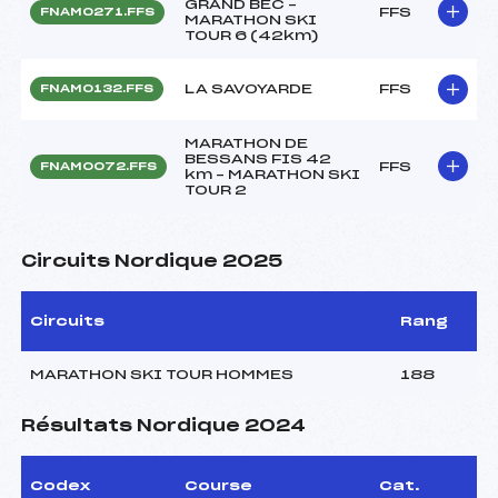
GRAND BEC –
FFS
FNAM0271.FFS
MARATHON SKI
TOUR 6 (42km)
LA SAVOYARDE
FFS
FNAM0132.FFS
MARATHON DE
BESSANS FIS 42
FFS
FNAM0072.FFS
km – MARATHON SKI
TOUR 2
Circuits Nordique 2025
Circuits
Rang
MARATHON SKI TOUR HOMMES
188
Résultats Nordique 2024
Codex
Course
Cat.