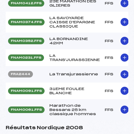
23E MARATHON DES
FFS
FNAM0412.FFS
GLIERES
LA SAVOYARDE
CAISSE D'EPARGNE
FFS
FNAM0374.FFS
CLASSIQUE
LA BORNANDINE
FFS
FNAM0352.FFS
42KM
LA
FFS
FNAM0231.FFS
TRANS'JURASSIENNE
La Transjurassienne
FFS
FRA2444
31EME FOULEE
FFS
FNAM0091.FFS
BLANCHE
Marathon de
Bessans 25 km
FFS
FNAM0061.FFS
classique hommes
Résultats Nordique 2008