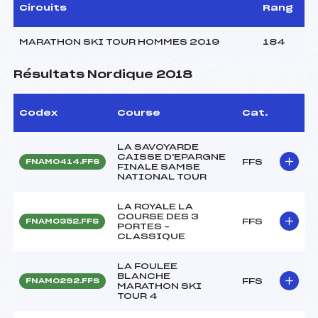
Circuits
Rang
MARATHON SKI TOUR HOMMES 2019
184
Résultats Nordique 2018
Codex
Course
Cat.
LA SAVOYARDE
CAISSE D'EPARGNE
FFS
FNAM0414.FFS
FINALE SAMSE
NATIONAL TOUR
LA ROYALE LA
COURSE DES 3
FFS
FNAM0352.FFS
PORTES –
CLASSIQUE
LA FOULEE
BLANCHE
FFS
FNAM0292.FFS
MARATHON SKI
TOUR 4