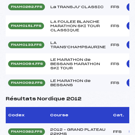
La TRANSJU' CLASSIC
FFS
FNAM0262.FFS
LA FOULEE BLANCHE
MARATHON SKI TOUR
FFS
FNAM0151.FFS
CLASSIQUE
LA
FFS
FNAM0133.FFS
TRANS'CHAMPSAURINE
LE MARATHON de
BESSANS MARATHON
FFS
FNAM0094.FFS
SKI TOUR
LE MARATHON de
FFS
FNAM0092.FFS
BESSANS
Résultats Nordique 2012
Codex
Course
Cat.
2012 – GRAND PLATEAU
FFS
FNAM0382.FFS
22KMS