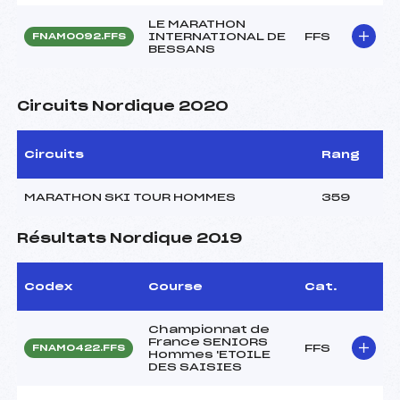
LE MARATHON
INTERNATIONAL DE
FFS
FNAM0092.FFS
BESSANS
Circuits Nordique 2020
Circuits
Rang
MARATHON SKI TOUR HOMMES
359
Résultats Nordique 2019
Codex
Course
Cat.
Championnat de
France SENIORS
FFS
FNAM0422.FFS
Hommes 'ETOILE
DES SAISIES