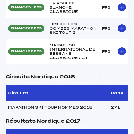
LA FOULEE
BLANCHE
FFS
FNAM0291.FFS
CLASSIQUE
LES BELLES
COMBES MARATHON
FFS
FNAM0222.FFS
SKI TOUR 2
MARATHON
INTERNATIONAL DE
FFS
FNAM0182.FFS
BESSANS
CLASSIQUE / CT
Circuits Nordique 2018
Circuits
Rang
MARATHON SKI TOUR HOMMES 2018
271
Résultats Nordique 2017