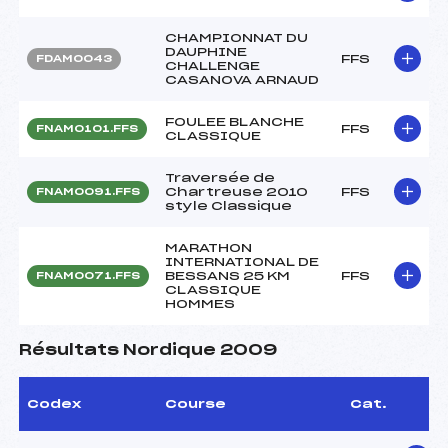
CHAMPIONNAT DU
DAUPHINE
FFS
FDAM0043
CHALLENGE
CASANOVA ARNAUD
FOULEE BLANCHE
FFS
FNAM0101.FFS
CLASSIQUE
Traversée de
Chartreuse 2010
FFS
FNAM0091.FFS
style Classique
MARATHON
INTERNATIONAL DE
BESSANS 25 KM
FFS
FNAM0071.FFS
CLASSIQUE
HOMMES
Résultats Nordique 2009
Codex
Course
Cat.