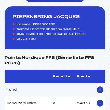
PIEPENBRING JACQUES
foi(s) le ski
Licence :
FFS2620235
Comité :
COMITE DE SKI DU DAUPHINE
Club :
05398 SKI NORDIQUE CHARTREUSE
Val. Lic. :
Oui
Points Nordique FFS (5ème liste FFS
2026)
Pénalité
Points
Fond
Fond Populaire
x
848.11