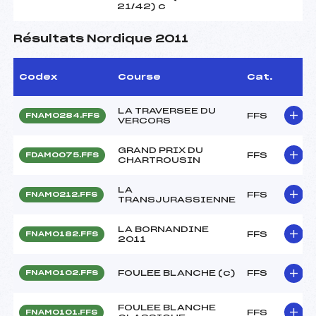
21/42) c
Résultats Nordique 2011
Codex
Course
Cat.
LA TRAVERSEE DU
FFS
FNAM0284.FFS
VERCORS
GRAND PRIX DU
FFS
FDAM0075.FFS
CHARTROUSIN
LA
FFS
FNAM0212.FFS
TRANSJURASSIENNE
LA BORNANDINE
FFS
FNAM0182.FFS
2011
FOULEE BLANCHE (c)
FFS
FNAM0102.FFS
FOULEE BLANCHE
FFS
FNAM0101.FFS