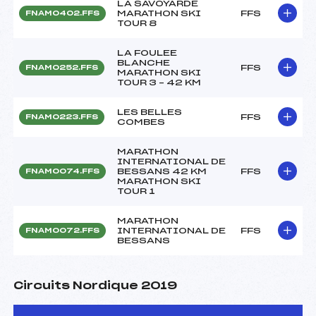
LA SAVOYARDE
MARATHON SKI
FFS
FNAM0402.FFS
TOUR 8
LA FOULEE
BLANCHE
FFS
FNAM0252.FFS
MARATHON SKI
TOUR 3 – 42 KM
LES BELLES
FFS
FNAM0223.FFS
COMBES
MARATHON
INTERNATIONAL DE
BESSANS 42 KM
FFS
FNAM0074.FFS
MARATHON SKI
TOUR 1
MARATHON
INTERNATIONAL DE
FFS
FNAM0072.FFS
BESSANS
Circuits Nordique 2019