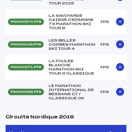
TOUR 2015
LA SAVOYARDE
CAISSE D'EPARGNE
FFS
FNAM0374.FFS
73 MARATHON SKI
TOUR 9
LES BELLES
COMBES MARATHON
FFS
FNAM0102.FFS
SKI TOUR 4
LA FOULEE
BLANCHE
FFS
FNAM0071.FFS
MARATHON SKI
TOUR 3 CLASSIQUE
LE MARATHON
INTERNATIONAL DE
FFS
FNAM0052.FFS
BESSANS CT /
CLASSIQUE Ok
Circuits Nordique 2016