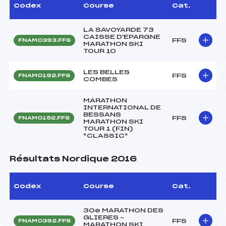
Codex
Course
Cat.
LA SAVOYARDE 73
CAISSE D'EPARGNE
FFS
FNAM0393.FFS
MARATHON SKI
TOUR 10
LES BELLES
FFS
FNAM0192.FFS
COMBES
MARATHON
INTERNATIONAL DE
BESSANS
FFS
FNAM0152.FFS
MARATHON SKI
TOUR 1 (FIN)
*CLASSIC*
Résultats Nordique 2016
Codex
Course
Cat.
30e MARATHON DES
GLIERES –
FFS
FNAM0392.FFS
MARATHON SKI