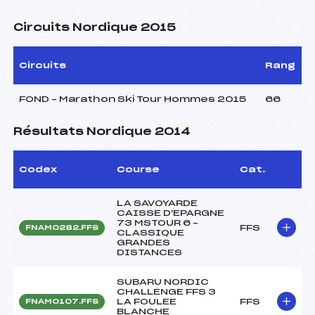
Circuits Nordique 2015
Circuits
Rang
FOND – Marathon Ski Tour Hommes 2015
66
Résultats Nordique 2014
Codex
Course
Cat.
LA SAVOYARDE
CAISSE D'EPARGNE
73 MSTOUR 6 –
FFS
FNAM0282.FFS
CLASSIQUE
GRANDES
DISTANCES
SUBARU NORDIC
CHALLENGE FFS 3
LA FOULEE
FFS
FNAM0107.FFS
BLANCHE