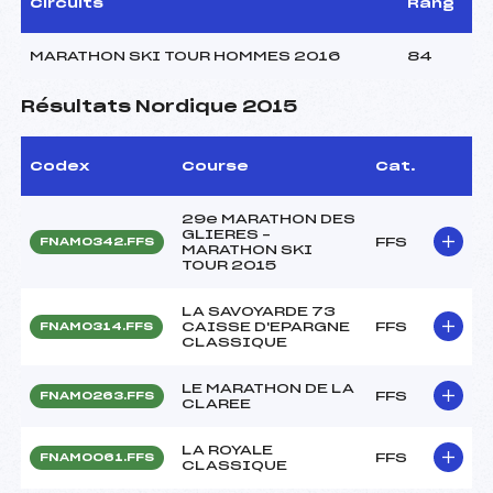
Circuits
Rang
MARATHON SKI TOUR HOMMES 2016
84
Résultats Nordique 2015
Codex
Course
Cat.
29e MARATHON DES
GLIERES –
FFS
FNAM0342.FFS
MARATHON SKI
TOUR 2015
LA SAVOYARDE 73
CAISSE D'EPARGNE
FFS
FNAM0314.FFS
CLASSIQUE
LE MARATHON DE LA
FFS
FNAM0263.FFS
CLAREE
LA ROYALE
FFS
FNAM0061.FFS
CLASSIQUE