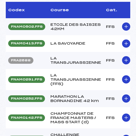
Codex
Course
Cat.
ETOILE DES SAISIES
FFS
FNAM0502.FFS
42KM
LA SAVOYARDE
FFS
FNAM0413.FFS
LA
FFS
FRA2688
TRANSJURASSIENNE
LA
TRANSJURASSIENNE
FFS
FNAM0291.FFS
(FFS)
MARATHON LA
FFS
FNAM0252.FFS
BORNANDINE 42 km
CHAMPIONNAT DE
FRANCE MASTERS /
FFS
FNAM0142.FFS
MASS START (d)
CHALLENGE