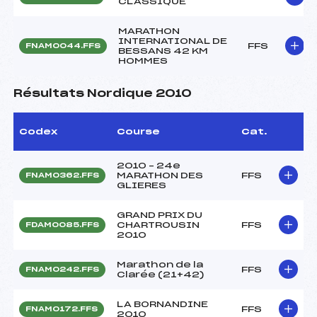
CLASSIQUE
MARATHON
INTERNATIONAL DE
FFS
FNAM0044.FFS
BESSANS 42 KM
HOMMES
Résultats Nordique 2010
Codex
Course
Cat.
2010 – 24e
MARATHON DES
FFS
FNAM0362.FFS
GLIERES
GRAND PRIX DU
CHARTROUSIN
FFS
FDAM0085.FFS
2010
Marathon de la
FFS
FNAM0242.FFS
Clarée (21+42)
LA BORNANDINE
FFS
FNAM0172.FFS
2010