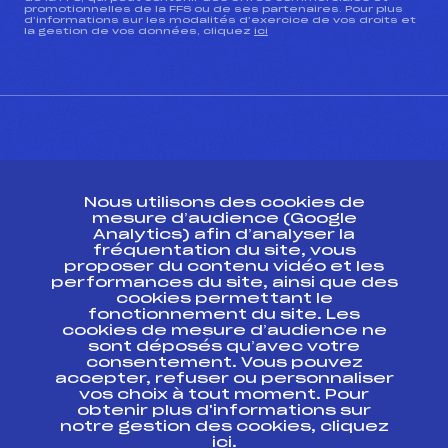
promotionnelles de la FFS ou de ses partenaires. Pour plus
d’informations sur les modalités d’exercice de vos droits et
la gestion de vos données, cliquez
ici
CONTACT
Nous utilisons des cookies de
ESPACE PRESSE
mesure d’audience (Google
Analytics) afin d’analyser la
fréquentation du site, vous
Ressources
proposer du contenu vidéo et les
performances du site, ainsi que des
Pass’Neige
cookies permettant le
Projet sportif fédéral
fonctionnement du site. Les
cookies de mesure d’audience ne
Projet de performance fédéral
sont déposés qu’avec votre
Antidopage
consentement. Vous pouvez
Pôle Développement, Formation, Suivi
accepter, refuser ou personnaliser
Scientifique
vos choix à tout moment. Pour
Listes ministérielles
obtenir plus d'informations sur
notre gestion des cookies, cliquez
Pôle vie de l’athlète
ici
.