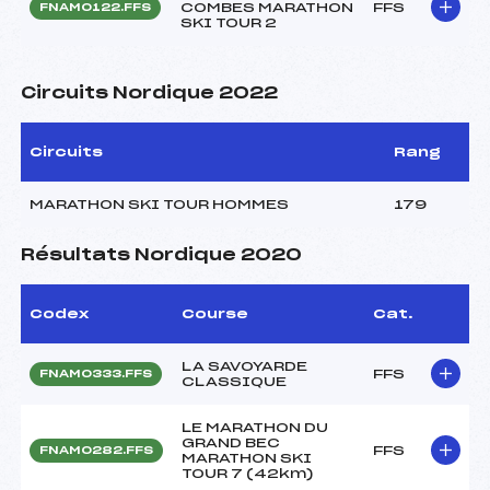
COMBES MARATHON
FFS
FNAM0122.FFS
SKI TOUR 2
Circuits Nordique 2022
Circuits
Rang
MARATHON SKI TOUR HOMMES
179
Résultats Nordique 2020
Codex
Course
Cat.
LA SAVOYARDE
FFS
FNAM0333.FFS
CLASSIQUE
LE MARATHON DU
GRAND BEC
FFS
FNAM0282.FFS
MARATHON SKI
TOUR 7 (42km)