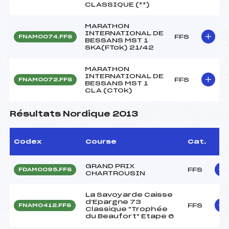
CLASSIQUE (**)
MARATHON
INTERNATIONAL DE
FFS
FNAM0074.FFS
BESSANS MST 1
SKA(FTok) 21/42
MARATHON
INTERNATIONAL DE
FFS
FNAM0072.FFS
BESSANS MST 1
CLA (CTOk)
Résultats Nordique 2013
Codex
Course
Cat.
GRAND PRIX
FFS
FDAM0095.FFS
CHARTROUSIN
La Savoyarde Caisse
d'Epargne 73
FFS
FNAM0412.FFS
Classique "Trophée
du Beaufort" Etape 6