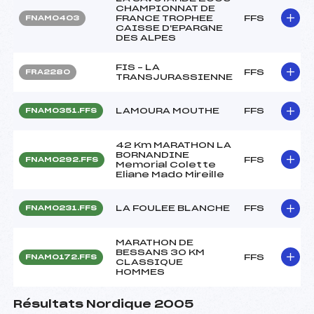
CHAMPIONNAT DE
FRANCE TROPHEE
FFS
FNAM0403
CAISSE D'EPARGNE
DES ALPES
FIS – LA
FFS
FRA2280
TRANSJURASSIENNE
LAMOURA MOUTHE
FFS
FNAM0351.FFS
42 Km MARATHON LA
BORNANDINE
FFS
FNAM0292.FFS
Memorial Colette
Eliane Mado Mireille
LA FOULEE BLANCHE
FFS
FNAM0231.FFS
MARATHON DE
BESSANS 30 KM
FFS
FNAM0172.FFS
CLASSIQUE
HOMMES
Résultats Nordique 2005