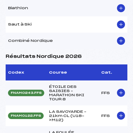
Biathlon
Saut à Ski
Combiné Nordique
Résultats Nordique 2026
Codex
Course
Cat.
ÉTOILE DES
SAISIES –
FFS
FNAM0243.FFS
MARATHON SKI
TOUR 8
LA SAVOYARDE –
21km CL (U18-
FFS
FNAM0122.FFS
>M12)
LA FOULÉE