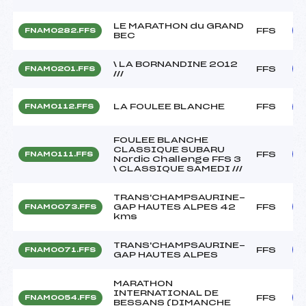
LE MARATHON du GRAND
FFS
FNAM0282.FFS
BEC
\ LA BORNANDINE 2012
FFS
FNAM0201.FFS
///
LA FOULEE BLANCHE
FFS
FNAM0112.FFS
FOULEE BLANCHE
CLASSIQUE SUBARU
FFS
FNAM0111.FFS
Nordic Challenge FFS 3
\ CLASSIQUE SAMEDI ///
TRANS'CHAMPSAURINE-
GAP HAUTES ALPES 42
FFS
FNAM0073.FFS
kms
TRANS'CHAMPSAURINE-
FFS
FNAM0071.FFS
GAP HAUTES ALPES
MARATHON
INTERNATIONAL DE
FFS
FNAM0054.FFS
BESSANS (DIMANCHE