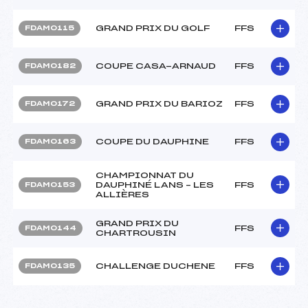
GRAND PRIX DU GOLF
FFS
FDAM0115
COUPE CASA-ARNAUD
FFS
FDAM0182
GRAND PRIX DU BARIOZ
FFS
FDAM0172
COUPE DU DAUPHINE
FFS
FDAM0163
CHAMPIONNAT DU
DAUPHINÉ LANS – LES
FFS
FDAM0153
ALLIÈRES
GRAND PRIX DU
FFS
FDAM0144
CHARTROUSIN
CHALLENGE DUCHENE
FFS
FDAM0135