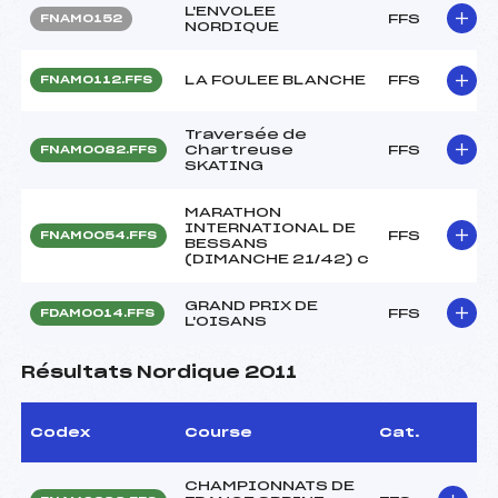
L'ENVOLEE
FFS
FNAM0152
NORDIQUE
LA FOULEE BLANCHE
FFS
FNAM0112.FFS
Traversée de
Chartreuse
FFS
FNAM0082.FFS
SKATING
MARATHON
INTERNATIONAL DE
FFS
FNAM0054.FFS
BESSANS
(DIMANCHE 21/42) c
GRAND PRIX DE
FFS
FDAM0014.FFS
L'OISANS
Résultats Nordique 2011
Codex
Course
Cat.
CHAMPIONNATS DE