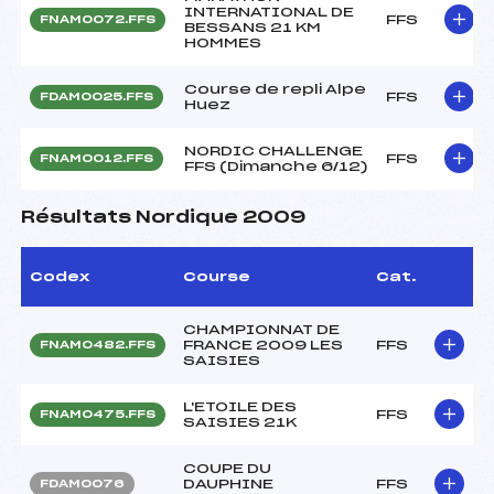
INTERNATIONAL DE
FFS
FNAM0072.FFS
BESSANS 21 KM
HOMMES
Course de repli Alpe
FFS
FDAM0025.FFS
Huez
NORDIC CHALLENGE
FFS
FNAM0012.FFS
FFS (Dimanche 6/12)
Résultats Nordique 2009
Codex
Course
Cat.
CHAMPIONNAT DE
FRANCE 2009 LES
FFS
FNAM0482.FFS
SAISIES
L'ETOILE DES
FFS
FNAM0475.FFS
SAISIES 21K
COUPE DU
DAUPHINE
FFS
FDAM0076