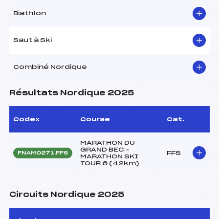
Biathlon
Saut à Ski
Combiné Nordique
Résultats Nordique 2025
Codex
Course
Cat.
MARATHON DU
GRAND BEC –
FFS
FNAM0271.FFS
MARATHON SKI
TOUR 6 (42km)
Circuits Nordique 2025