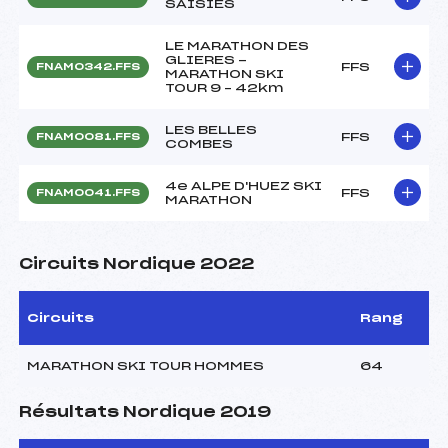
SAISIES
LE MARATHON DES
GLIERES -
FFS
FNAM0342.FFS
MARATHON SKI
TOUR 9 – 42km
LES BELLES
FFS
FNAM0081.FFS
COMBES
4e ALPE D'HUEZ SKI
FFS
FNAM0041.FFS
MARATHON
Circuits Nordique 2022
Circuits
Rang
MARATHON SKI TOUR HOMMES
64
Résultats Nordique 2019