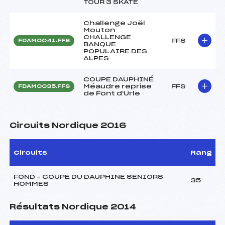
TOUR 3 SKATE
Challenge Joël
Mouton
CHALLENGE
FFS
FDAM0041.FFS
BANQUE
POPULAIRE DES
ALPES
COUPE DAUPHINÉ
Méaudre reprise
FFS
FDAM0035.FFS
de Font d'Urle
Circuits Nordique 2016
Circuits
Rang
FOND – COUPE DU DAUPHINE SENIORS
35
HOMMES
Résultats Nordique 2014