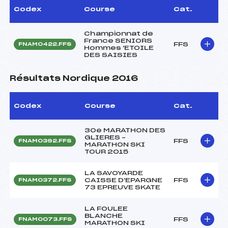
Codex
Course
Cat.
Championnat de
France SENIORS
FFS
FNAM0422.FFS
Hommes 'ETOILE
DES SAISIES
Résultats Nordique 2016
Codex
Course
Cat.
30e MARATHON DES
GLIERES –
FFS
FNAM0392.FFS
MARATHON SKI
TOUR 2015
LA SAVOYARDE
CAISSE D'EPARGNE
FFS
FNAM0372.FFS
73 EPREUVE SKATE
LA FOULEE
BLANCHE
FFS
FNAM0073.FFS
MARATHON SKI