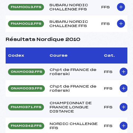
SUBARU NORDIC
FFS
FNAM0013.FFS
CHALLENGE FFS
SUBARU NORDIC
FFS
FNAM0012.FFS
CHALLENGE FFS
Résultats Nordique 2010
Codex
Course
Cat.
Chpt de FRANCE de
FFS
ONAM0032.FFS
rollerski
Chpt de FRANCE de
FFS
ONAM0033.FFS
rollerski
CHAMPIONNAT DE
FRANCE LONGUE
FFS
FNAM0371.FFS
DISTANCE
NORDIC CHALLENGE
FFS
FNAM0342.FFS
FFS