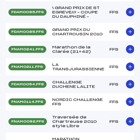
\ GRAND PRIX DE ST
EGREVE/// – COUPE
FFS
FDAM0095.FFS
DU DAUPHINÉ –
GRAND PRIX DU
FFS
FDAM0085.FFS
CHARTROUSIN 2010
Marathon de la
FFS
FNAM0241.FFS
Clarée (21+42)
LA
FFS
FNAM0211.FFS
TRANSJURASSIENNE
CHALLENGE
FFS
FDAM0054.FFS
DUCHENE LALITE
NORDIC CHALLENGE
FFS
FNAM0114.FFS
FFS
Traversée de
Chartreuse 2010
FFS
FNAM0092.FFS
style Libre
MARATHON