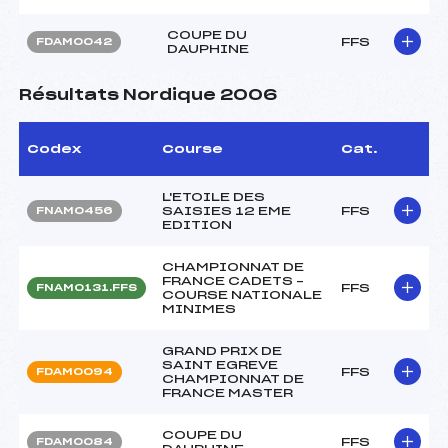
COUPE DU
FFS
FDAM0042
DAUPHINE
Résultats Nordique 2006
Codex
Course
Cat.
L'ETOILE DES
SAISIES 12 EME
FFS
FNAM0456
EDITION
CHAMPIONNAT DE
FRANCE CADETS –
FFS
FNAM0131.FFS
COURSE NATIONALE
MINIMES
GRAND PRIX DE
SAINT EGREVE
FFS
FDAM0094
CHAMPIONNAT DE
FRANCE MASTER
COUPE DU
FFS
FDAM0084