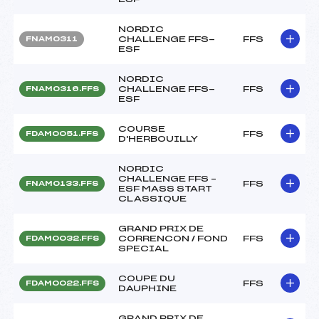
NORDIC
CHALLENGE FFS-
FFS
FNAM0311
ESF
NORDIC
CHALLENGE FFS-
FFS
FNAM0316.FFS
ESF
COURSE
FFS
FDAM0051.FFS
D'HERBOUILLY
NORDIC
CHALLENGE FFS –
FFS
FNAM0133.FFS
ESF MASS START
CLASSIQUE
GRAND PRIX DE
CORRENCON / FOND
FFS
FDAM0032.FFS
SPECIAL
COUPE DU
FFS
FDAM0022.FFS
DAUPHINE
GRAND PRIX DE