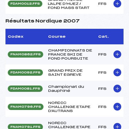
L'ALPE D'HUEZ /
FFS
FDAM0012.FFS
FOND MASS START
Résultats Nordique 2007
Codex
Course
Cat.
CHAMPIONNATS DE
FRANCE SKI DE
FFS
FNAM0862.FFS
FOND POURSUITE
GRAND PRIX DE
FFS
FDAM0092.FFS
SAINT EGREVE
Championat du
FFS
FDAM0081.FFS
Dauphiné
NORDIC
CHALLENGE ETAPE
FFS
FNAM0796.FFS
D'AUTRANS
NORDIC
CHALLENGE ETAPE
FFS
FNAM0791.FFS