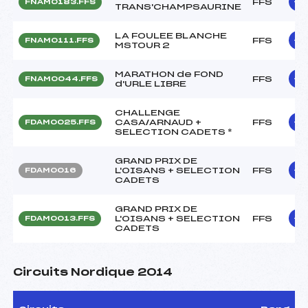
FFS
FNAM0183.FFS
TRANS'CHAMPSAURINE
LA FOULEE BLANCHE
FFS
FNAM0111.FFS
MSTOUR 2
MARATHON de FOND
FFS
FNAM0044.FFS
d'URLE LIBRE
CHALLENGE
CASA/ARNAUD +
FFS
FDAM0025.FFS
SELECTION CADETS *
GRAND PRIX DE
L'OISANS + SELECTION
FFS
FDAM0016
CADETS
GRAND PRIX DE
L'OISANS + SELECTION
FFS
FDAM0013.FFS
CADETS
Circuits Nordique 2014