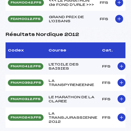
<<< LE MARATHON
FFS
FNAM0042.FFS
de FOND D'URLE >>>
GRAND PRIX DE
FFS
FDAM0012.FFS
L'OISANS
Résultats Nordique 2012
Codex
Course
Cat.
L'ETOILE DES
FFS
FNAM0412.FFS
SAISIES
LA
FFS
FNAM0392.FFS
TRANSPYRENEENNE
LE MARATHON DE LA
FFS
FNAM0312.FFS
CLAREE
LA
TRANSJURASSIENNE
FFS
FNAM0243.FFS
2012