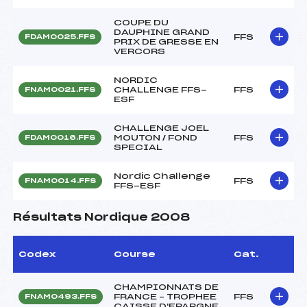
COUPE DU
DAUPHINE GRAND
FFS
FDAM0025.FFS
PRIX DE GRESSE EN
VERCORS
NORDIC
CHALLENGE FFS-
FFS
FNAM0021.FFS
ESF
CHALLENGE JOEL
MOUTON / FOND
FFS
FDAM0016.FFS
SPECIAL
Nordic Challenge
FFS
FNAM0014.FFS
FFS-ESF
Résultats Nordique 2008
Codex
Course
Cat.
CHAMPIONNATS DE
FRANCE – TROPHEE
FFS
FNAM0493.FFS
CAISSE D'EPARGNE