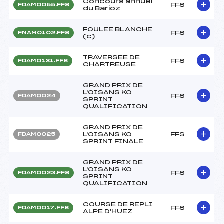
Concours annuel
FFS
FDAM0055.FFS
du Barioz
FOULEE BLANCHE
FFS
FNAM0102.FFS
(c)
TRAVERSEE DE
FFS
FDAM0131.FFS
CHARTREUSE
GRAND PRIX DE
L'OISANS KO
FFS
FDAM0024
SPRINT
QUALIFICATION
GRAND PRIX DE
L'OISANS KO
FFS
FDAM0025
SPRINT FINALE
GRAND PRIX DE
L'OISANS KO
FFS
FDAM0023.FFS
SPRINT
QUALIFICATION
COURSE DE REPLI
FFS
FDAM0017.FFS
ALPE D'HUEZ