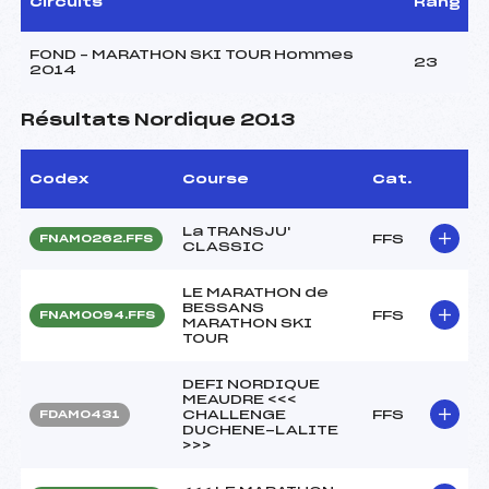
Circuits
Rang
FOND – MARATHON SKI TOUR Hommes
23
2014
Résultats Nordique 2013
Codex
Course
Cat.
La TRANSJU'
FFS
FNAM0262.FFS
CLASSIC
LE MARATHON de
BESSANS
FFS
FNAM0094.FFS
MARATHON SKI
TOUR
DEFI NORDIQUE
MEAUDRE <<<
CHALLENGE
FFS
FDAM0431
DUCHENE-LALITE
>>>