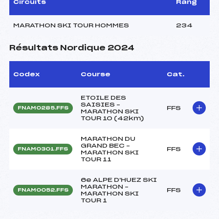
Circuits
Rang
MARATHON SKI TOUR HOMMES
234
Résultats Nordique 2024
Codex
Course
Cat.
ETOILE DES
SAISIES –
FFS
FNAM0285.FFS
MARATHON SKI
TOUR 10 (42km)
MARATHON DU
GRAND BEC –
FFS
FNAM0301.FFS
MARATHON SKI
TOUR 11
6e ALPE D'HUEZ SKI
MARATHON –
FFS
FNAM0052.FFS
MARATHON SKI
TOUR 1