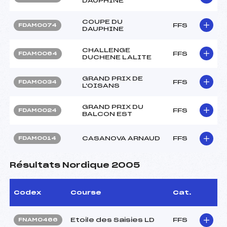
DAUPHINE
COUPE DU
FFS
FDAM0074
DAUPHINE
CHALLENGE
FFS
FDAM0064
DUCHENE LALITE
GRAND PRIX DE
FFS
FDAM0034
L'OISANS
GRAND PRIX DU
FFS
FDAM0024
BALCON EST
CASANOVA ARNAUD
FFS
FDAM0014
Résultats Nordique 2005
Codex
Course
Cat.
Etoile des Saisies LD
FFS
FNAM0466