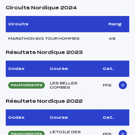
Circuits Nordique 2024
Circuits
Rang
MARATHON SKI TOUR HOMMES
49
Résultats Nordique 2023
Codex
Course
Cat.
LES BELLES
FFS
FNAM0292.FFS
COMBES
Résultats Nordique 2022
Codex
Course
Cat.
L'ETOILE DES
FFS
FNAM0352.FFS