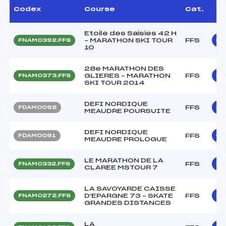
Codex
Course
Cat.
Etoile des Saisies 42 H
– MARATHON SKI TOUR
FFS
FNAM0392.FFS
10
28e MARATHON DES
GLIERES – MARATHON
FFS
FNAM0373.FFS
SKI TOUR 2014
DEFI NORDIQUE
FFS
FDAM0092
MEAUDRE POURSUITE
DEFI NORDIQUE
FFS
FDAM0091
MEAUDRE PROLOGUE
LE MARATHON DE LA
FFS
FNAM0332.FFS
CLAREE MSTOUR 7
LA SAVOYARDE CAISSE
D'EPARGNE 73 – SKATE
FFS
FNAM0272.FFS
GRANDES DISTANCES
LA