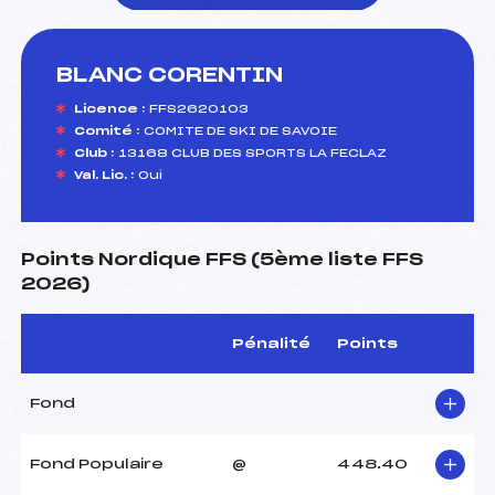
BLANC CORENTIN
foi(s) le ski
Licence :
FFS2620103
Comité :
COMITE DE SKI DE SAVOIE
Club :
13168 CLUB DES SPORTS LA FECLAZ
Val. Lic. :
Oui
Points Nordique FFS (5ème liste FFS
2026)
Pénalité
Points
Fond
Fond Populaire
@
448.40