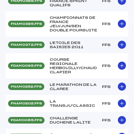
FRANCE SPRINT
FFS
FNAM0388.FFS
QUALIFS
CHAMPIONNATS DE
FRANCE
FFS
FNAM0385.FFS
JEU/JUN/SEN
DOUBLE POURSUITE
L'ETOILE DES
FFS
FNAM0372.FFS
SAISIES 2011
COURSE
REGIONALE
FFS
FDAM0095.FFS
HERBOUILLY/CHAUD
CLAPIER
LE MARATHON DE LA
FFS
FNAM0252.FFS
CLAREE
LA
FFS
FNAM0202.FFS
TRANSJU'CLASSIC
CHALLENGE
FFS
FDAM0065.FFS
DUCHENE LALITE