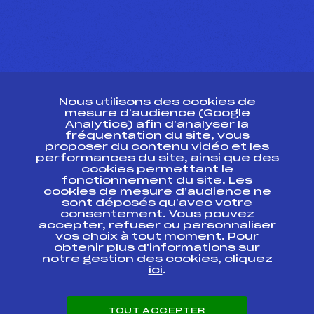
CONTACT
Nous utilisons des cookies de
ESPACE PRESSE
mesure d’audience (Google
Analytics) afin d’analyser la
fréquentation du site, vous
Ressources
proposer du contenu vidéo et les
performances du site, ainsi que des
Pass’Neige
cookies permettant le
Projet sportif fédéral
fonctionnement du site. Les
cookies de mesure d’audience ne
Projet de performance fédéral
sont déposés qu’avec votre
Antidopage
consentement. Vous pouvez
Pôle Développement, Formation, Suivi
accepter, refuser ou personnaliser
Scientifique
vos choix à tout moment. Pour
Listes ministérielles
obtenir plus d'informations sur
notre gestion des cookies, cliquez
Pôle vie de l’athlète
ici
.
Enseignement professionnel
Informatique et chronométrage
Circuits
TOUT ACCEPTER