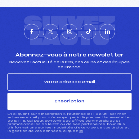
SUIVEZ
L'ACTU
Abonnez-vous à notre newsletter
Recevez l’actualité de la FFS, des clubs et des Équipes
de France.
Inscription
En cliquant sur « inscription », j’autorise la FFS à utiliser mon
adresse email pour m’envoyer périodiquement la newsletter
de la FFS, qui peut contenir des offres commerciales et
promotionnelles de la FFS ou de ses partenaires. Pour plus
d’informations sur les modalités d’exercice de vos droits et
la gestion de vos données, cliquez
ici