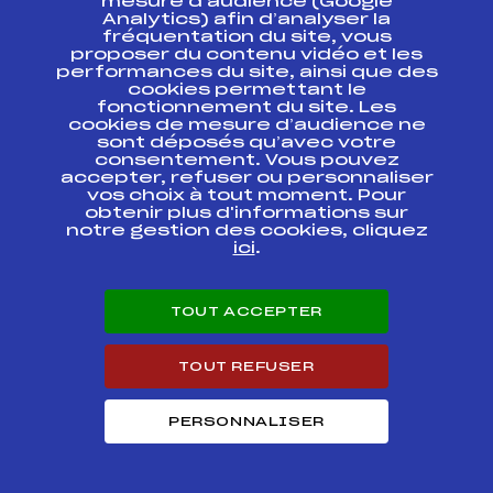
mesure d’audience (Google
Analytics) afin d’analyser la
fréquentation du site, vous
CHAMPIONNATS DE
proposer du contenu vidéo et les
FRANCE ELITE
FFS
BNAM0103
BIATHLON 2021
performances du site, ainsi que des
cookies permettant le
fonctionnement du site. Les
COUPE DU MONDE
FFS
FIS0255.FFS
cookies de mesure d’audience ne
sont déposés qu’avec votre
consentement. Vous pouvez
accepter, refuser ou personnaliser
COUPE DU MONDE
FFS
FIS0253.FFS
vos choix à tout moment. Pour
obtenir plus d'informations sur
notre gestion des cookies, cliquez
COUPE DU MONDE
FFS
FIS0251.FFS
ici
.
COUPE DU MONDE
FFS
FIS0224
TOUT ACCEPTER
RELAIS MIXTE
COUPE DU MONDE
FFS
TOUT REFUSER
FIS0222.FFS
PERSONNALISER
COUPE DU MONDE
FFS
FIS0220.FFS
COUPE DU MONDE
FFS
FIS0168.FFS