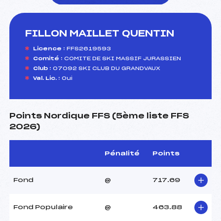
FILLON MAILLET QUENTIN
foi(s) le ski
Licence :
FFS2619593
Comité :
COMITE DE SKI MASSIF JURASSIEN
Club :
07092 SKI CLUB DU GRANDVAUX
Val. Lic. :
Oui
Points Nordique FFS (5ème liste FFS
2026)
Pénalité
Points
Fond
@
717.69
Fond Populaire
@
463.88