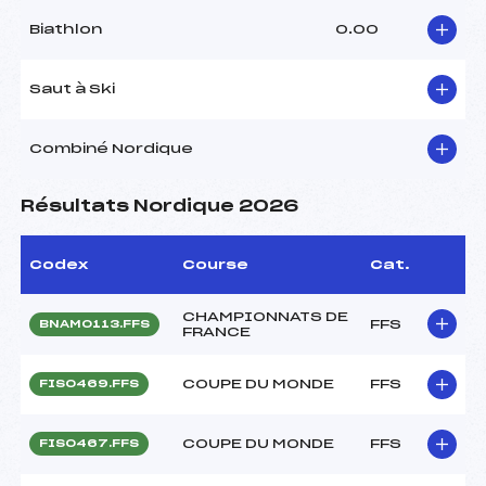
Biathlon
0.00
Saut à Ski
Combiné Nordique
Résultats Nordique 2026
Codex
Course
Cat.
CHAMPIONNATS DE
FFS
BNAM0113.FFS
FRANCE
COUPE DU MONDE
FFS
FIS0469.FFS
COUPE DU MONDE
FFS
FIS0467.FFS