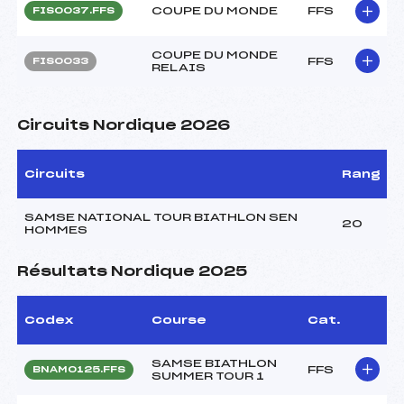
COUPE DU MONDE
FFS
FIS0037.FFS
COUPE DU MONDE
FFS
FIS0033
RELAIS
Circuits Nordique 2026
Circuits
Rang
SAMSE NATIONAL TOUR BIATHLON SEN
20
HOMMES
Résultats Nordique 2025
Codex
Course
Cat.
SAMSE BIATHLON
FFS
BNAM0125.FFS
SUMMER TOUR 1