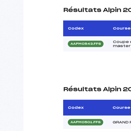
Résultats Alpin 2
Codex
Course
Coupe 
AAPM0543.FFS
maste
Résultats Alpin 2
Codex
Course
GRAND 
AAPM0501.FFS