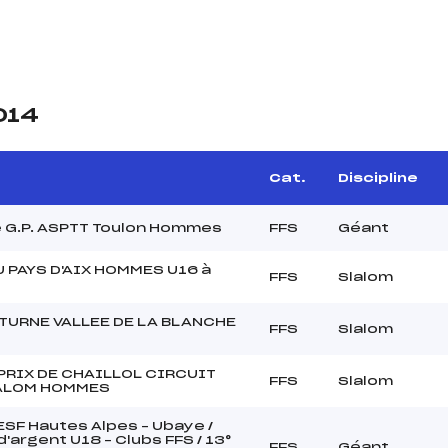
014
Cat.
Discipline
 G.P. ASPTT Toulon Hommes
FFS
Géant
U PAYS D'AIX HOMMES U16 à
FFS
Slalom
TURNE VALLEE DE LA BLANCHE
FFS
Slalom
PRIX DE CHAILLOL CIRCUIT
FFS
Slalom
ALOM HOMMES
 ESF Hautes Alpes – Ubaye /
'argent U18 – Clubs FFS / 13°
FFS
Géant