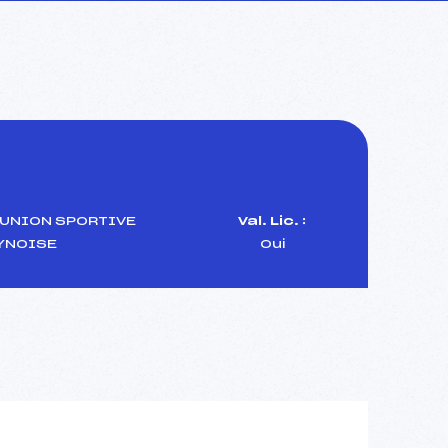
UNION SPORTIVE
Val. Lic. :
YNOISE
Oui