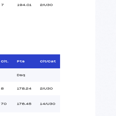
7
194.01
2/U30
Clt.
Pts
Clt/Cat
Dsq
8
178.24
2/U30
70
176.45
14/U30