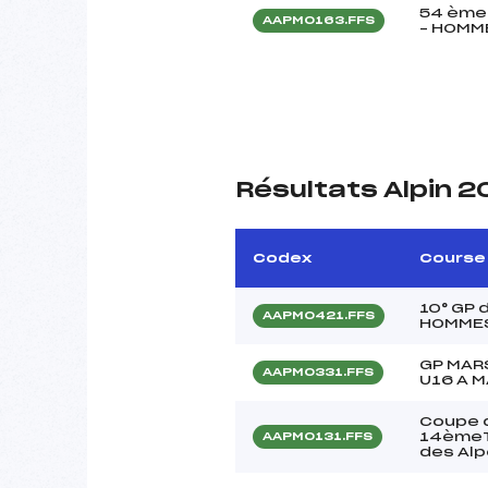
54 ème 
AAPM0163.FFS
– HOMM
Résultats Alpin 2
Codex
Course
10° GP 
AAPM0421.FFS
HOMME
GP MAR
AAPM0331.FFS
U16 A 
Coupe d
14èmeT
AAPM0131.FFS
des Al