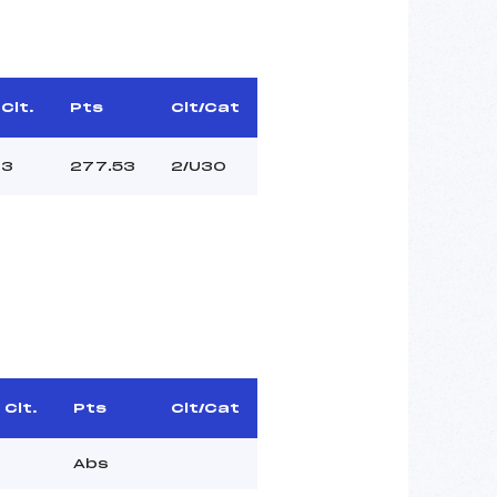
Clt.
Pts
Clt/Cat
3
277.53
2/U30
Clt.
Pts
Clt/Cat
Abs