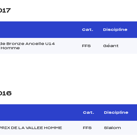
017
Cat.
Discipline
de Bronze Ancelle U14
FFS
Géant
r Homme
016
Cat.
Discipline
PRIX DE LA VALLEE HOMME
FFS
Slalom