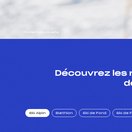
Fiche individuelle
Découvrez les 
d
Ski Alpin
Biathlon
Ski de Fond
Ski de 