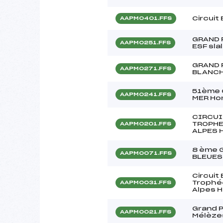
Circui
AAPM0401.FFS
GRAND 
AAPM0251.FFS
ESF sl
GRAND P
AAPM0271.FFS
BLANC
51ème G
AAPM0241.FFS
MER H
CIRCUI
TROPHE
AAPM0201.FFS
ALPES 
8 ème 
AAPM0071.FFS
BLEUES
Circuit
Trophé
AAPM0031.FFS
Alpes 
Grand P
AAPM0021.FFS
Mélèzes