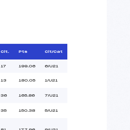
Clt.
Pts
Clt/Cat
17
199.06
6/U21
13
180.05
1/U21
36
165.86
7/U21
35
150.38
5/U21
81
177.96
9/U21