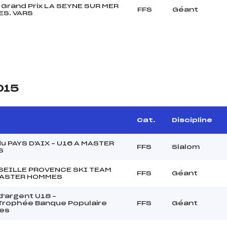
Grand Prix LA SEYNE SUR MER
FFS
Géant
ES. VARS
015
Cat.
Discipline
du PAYS D'AIX – U16 A MASTER
FFS
Slalom
S
SEILLE PROVENCE SKI TEAM
FFS
Géant
MASTER HOMMES
'argent U18 –
rophée Banque Populaire
FFS
Géant
pes