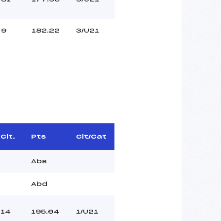
9
182.22
3/U21
Clt.
Pts
Clt/Cat
Abs
Abd
14
195.64
1/U21