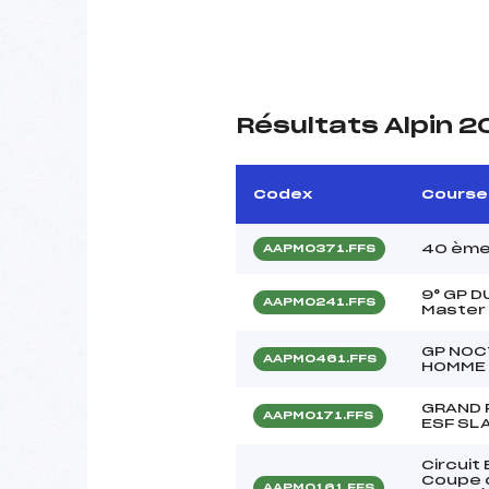
Résultats Alpin 2
Codex
Course
40 ème
AAPM0371.FFS
9° GP D
AAPM0241.FFS
Master
GP NOC
AAPM0461.FFS
HOMME
GRAND 
AAPM0171.FFS
ESF SL
Circuit
Coupe d
AAPM0161.FFS