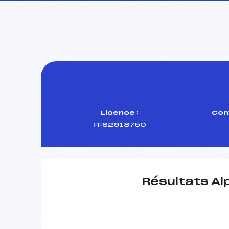
Licence :
Com
FFS2618750
Résultats Al