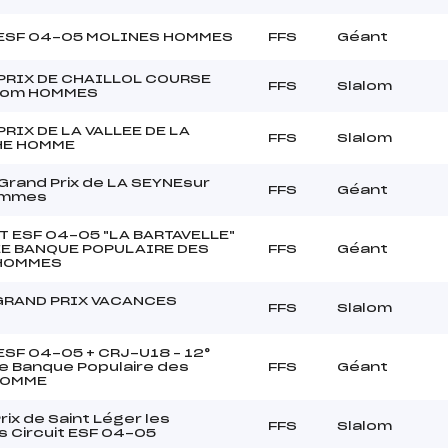
t ESF 04-05 MOLINES HOMMES
FFS
Géant
PRIX DE CHAILLOL COURSE
FFS
Slalom
alom HOMMES
RIX DE LA VALLEE DE LA
FFS
Slalom
HE HOMME
rand Prix de LA SEYNEsur
FFS
Géant
ommes
T ESF 04-05 "LA BARTAVELLE"
E BANQUE POPULAIRE DES
FFS
Géant
HOMMES
GRAND PRIX VACANCES
FFS
Slalom
 ESF 04-05 + CRJ-U18 – 12°
e Banque Populaire des
FFS
Géant
HOMME
rix de Saint Léger les
FFS
Slalom
 Circuit ESF 04-05