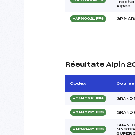
Trophé
Alpes 
GP MAR
AAPM0021.FFS
Résultats Alpin 2
Codex
Course
GRAND 
ACAM0231.FFS
GRAND 
ACAM0221.FFS
GRAND 
MASTER
AAPM0421.FFS
SUPER 