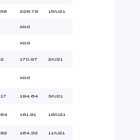
56
226.78
15/U21
Abd
Abd
2
170.97
2/U21
Abd
17
194.64
3/U21
64
161.91
16/U21
82
164.32
11/U21