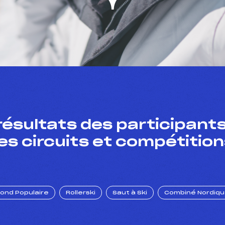
résultats des participants
es circuits et compétition
Fond Populaire
Rollerski
Saut à Ski
Combiné Nordiq