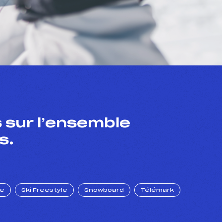
 sur l’ensemble
s.
ue
Ski Freestyle
Snowboard
Télémark