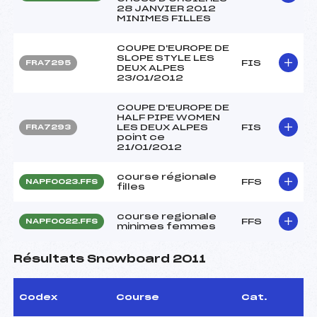
28 JANVIER 2012
MINIMES FILLES
COUPE D'EUROPE DE
SLOPE STYLE LES
FIS
FRA7295
DEUX ALPES
23/01/2012
COUPE D'EUROPE DE
HALF PIPE WOMEN
LES DEUX ALPES
FIS
FRA7293
point ce
21/01/2012
course régionale
FFS
NAPF0023.FFS
filles
course regionale
FFS
NAPF0022.FFS
minimes femmes
Résultats Snowboard 2011
Codex
Course
Cat.