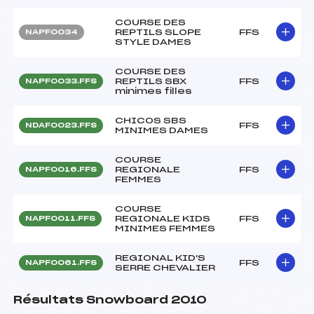
COURSE DES
REPTILS SLOPE
FFS
NAPF0034
STYLE DAMES
COURSE DES
REPTILS SBX
FFS
NAPF0033.FFS
minimes filles
CHICOS SBS
FFS
NDAF0023.FFS
MINIMES DAMES
COURSE
REGIONALE
FFS
NAPF0016.FFS
FEMMES
COURSE
REGIONALE KIDS
FFS
NAPF0011.FFS
MINIMES FEMMES
REGIONAL KID'S
FFS
NAPF0061.FFS
SERRE CHEVALIER
Résultats Snowboard 2010