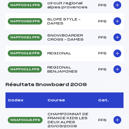
circuit regional
FFS
NAPF0041.FFS
alpes provences
SLOPE STYLE –
FFS
NAPF0022.FFS
DAMES
SNOWBOARDER
FFS
NAPF0021.FFS
CROSS – DAMES
REGIONAL
FFS
NAPF0012.FFS
REGIONAL
FFS
NAPF0011.FFS
BENJAMINES
Résultats Snowboard 2009
Codex
Course
Cat.
CHAMPIONNAT DE
FRANCE KIDS LES
FFS
NNAF0018.FFS
DEUX ALPES
20/03/2009