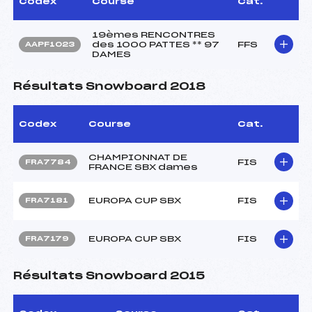
Codex
Course
Cat.
19èmes RENCONTRES
des 1000 PATTES ** 97
FFS
AAPF1023
DAMES
Résultats Snowboard 2018
Codex
Course
Cat.
CHAMPIONNAT DE
FIS
FRA7784
FRANCE SBX dames
EUROPA CUP SBX
FIS
FRA7181
EUROPA CUP SBX
FIS
FRA7179
Résultats Snowboard 2015