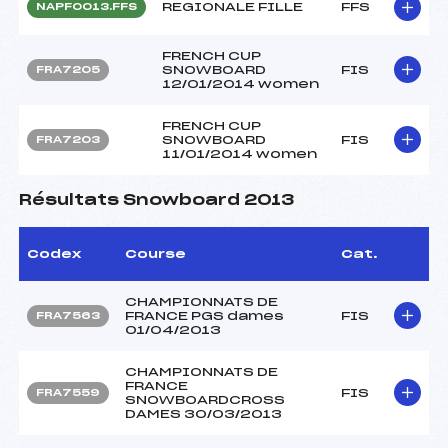
REGIONALE FILLE
FFS
NAPF0013.FFS
FRENCH CUP
SNOWBOARD
FIS
FRA7205
12/01/2014 women
FRENCH CUP
SNOWBOARD
FIS
FRA7203
11/01/2014 women
Résultats Snowboard 2013
Codex
Course
Cat.
CHAMPIONNATS DE
FRANCE PGS dames
FIS
FRA7563
01/04/2013
CHAMPIONNATS DE
FRANCE
FIS
FRA7559
SNOWBOARDCROSS
DAMES 30/03/2013