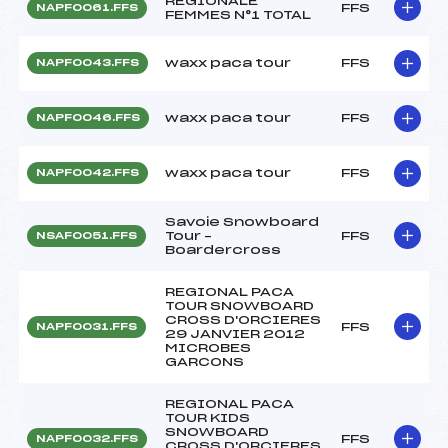
REGIONALE
FFS
NAPF0061.FFS
FEMMES N°1 TOTAL
waxx paca tour
FFS
NAPF0043.FFS
waxx paca tour
FFS
NAPF0046.FFS
waxx paca tour
FFS
NAPF0042.FFS
Savoie Snowboard
Tour –
FFS
NSAF0051.FFS
Boardercross
REGIONAL PACA
TOUR SNOWBOARD
CROSS D'ORCIERES
FFS
NAPF0031.FFS
29 JANVIER 2012
MICROBES
GARCONS
REGIONAL PACA
TOUR KIDS
SNOWBOARD
FFS
NAPF0032.FFS
CROSS D'ORCIERES