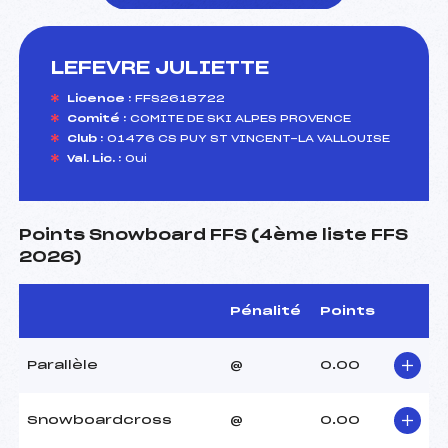
LEFEVRE JULIETTE
foi(s) le ski
Licence :
FFS2618722
Comité :
COMITE DE SKI ALPES PROVENCE
Club :
01476 CS PUY ST VINCENT-LA VALLOUISE
Val. Lic. :
Oui
Points Snowboard FFS (4ème liste FFS
2026)
Pénalité
Points
Parallèle
@
0.00
Snowboardcross
@
0.00