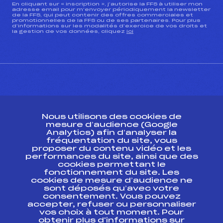
En cliquant sur « inscription », j’autorise la FFS à utiliser mon
adresse email pour m’envoyer périodiquement la newsletter
de la FFS, qui peut contenir des offres commerciales et
promotionnelles de la FFS ou de ses partenaires. Pour plus
d’informations sur les modalités d’exercice de vos droits et
la gestion de vos données, cliquez
ici
CONTACT
Nous utilisons des cookies de
ESPACE PRESSE
mesure d’audience (Google
Analytics) afin d’analyser la
fréquentation du site, vous
Ressources
proposer du contenu vidéo et les
performances du site, ainsi que des
Pass’Neige
cookies permettant le
Projet sportif fédéral
fonctionnement du site. Les
cookies de mesure d’audience ne
Projet de performance fédéral
sont déposés qu’avec votre
Antidopage
consentement. Vous pouvez
Pôle Développement, Formation, Suivi
accepter, refuser ou personnaliser
Scientifique
vos choix à tout moment. Pour
Listes ministérielles
obtenir plus d'informations sur