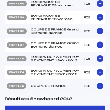
EUROPACUP SB
FIS
FRA7196
PEYRAGUDES women
EUROPACUP SB
FIS
FRA7194
PEYRAGUDES women
COUPE DE FRANCE Grand
FIS
FRA7186
Bornand dames
COUPE DE FRANCE Grand
FIS
FRA7184
Bornand dames
EUROPA CUP WOMEN PUY
FIS
FRA7176
ST VINCENT 13/01/2013
EUROPA CUP WOMEN PUY
FIS
FRA7174
ST VINCENT 12/01/2013
COUPE DE FRANCE
FIS
FRA7172
Résultats Snowboard 2012