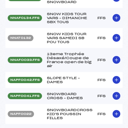
SNOWBOARD
SNOW KIDS TOUR
VARS – DIMANCHE
FFS
NNAF0134.FFS
SBX TOUS
SNOW KIDS TOUR
VARS SAMEDI SB
FFS
NNAT0132
POU TOUS
13eme Trophée
Désaxé/Coupe de
FFS
NNAF0033.FFS
France open de big
air
SLOPE STYLE –
FFS
NAPF0042.FFS
DAMES
SNOWBOARD
FFS
NAPF0041.FFS
CROSS – DAMES
SNOWBOARDCROSS
KID'S POUSSIN
FFS
NAPF0022
FILLES