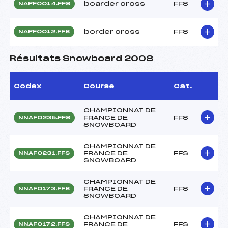
boarder cross
FFS
NAPF0014.FFS
border cross
FFS
NAPF0012.FFS
Résultats Snowboard 2008
Codex
Course
Cat.
CHAMPIONNAT DE
FRANCE DE
FFS
NNAF0235.FFS
SNOWBOARD
CHAMPIONNAT DE
FRANCE DE
FFS
NNAF0231.FFS
SNOWBOARD
CHAMPIONNAT DE
FRANCE DE
FFS
NNAF0173.FFS
SNOWBOARD
CHAMPIONNAT DE
FRANCE DE
FFS
NNAF0172.FFS