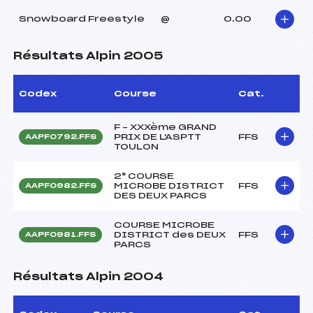
Snowboard Freestyle
@
0.00
Résultats Alpin 2005
Codex
Course
Cat.
F – XXXème GRAND
PRIX DE L'ASPTT
FFS
AAPF0792.FFS
TOULON
2° COURSE
MICROBE DISTRICT
FFS
AAPF0982.FFS
DES DEUX PARCS
COURSE MICROBE
DISTRICT des DEUX
FFS
AAPF0981.FFS
PARCS
Résultats Alpin 2004