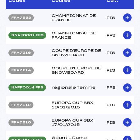
Codex
Course
Cat.
CHAMPIONNAT DE
FIS
FRA7553
FRANCE
CHAMPIONNAT DE
FFS
NNAF0061.FFS
FRANCE
COUPE D'EUROPE DE
FIS
FRA7216
SNOWBOARD
COUPE D'EUROPE DE
FIS
FRA7214
SNOWBOARD
regionale femme
FFS
NAPF0014.FFS
EUROPA CUP SBX
FIS
FRA7212
18/01/2015
EUROPA CUP SBX
FIS
FRA7210
17/01/2015
Géant 1 Dame
FFS
NNAF0071.FFS