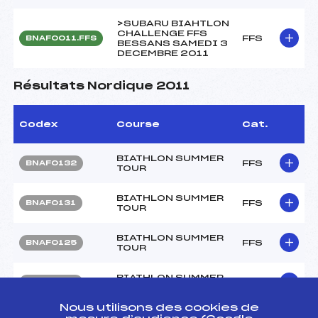
>SUBARU BIAHTLON
CHALLENGE FFS
FFS
BNAF0011.FFS
BESSANS SAMEDI 3
DECEMBRE 2011
Résultats Nordique 2011
Codex
Course
Cat.
BIATHLON SUMMER
FFS
BNAF0132
TOUR
BIATHLON SUMMER
FFS
BNAF0131
TOUR
BIATHLON SUMMER
FFS
BNAF0125
TOUR
BIATHLON SUMMER
FFS
BNAF0123
TOUR
Nous utilisons des cookies de
CHAMPIONNATS DE