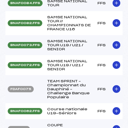
SAMSE NATIONAL
FFS
BNAF0084.FFS
TOUR
SAMSE NATIONAL
TOUR //
FFS
BNAF0082.FFS
CHAMPIONNATS DE
FRANCE U16
SAMSE NATIONAL
TOUR U19 / U21 /
FFS
BNAF0073.FFS
SENIOR
SAMSE NATIONAL
TOUR U19 / U21 /
FFS
BNAF0072.FFS
SENIOR
TEAM SPRINT –
Championnat du
Dauphiné –
FFS
FDAF0075
Challenge Banque
Populaire
Course nationale
FFS
BNAF0062.FFS
U19-Séniors
COUPE