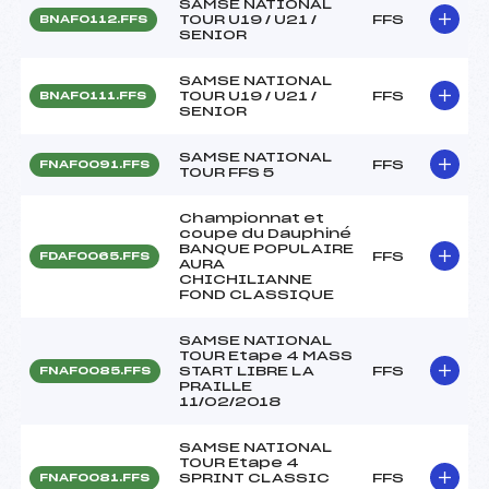
SAMSE NATIONAL
TOUR U19 / U21 /
FFS
BNAF0112.FFS
SENIOR
SAMSE NATIONAL
TOUR U19 / U21 /
FFS
BNAF0111.FFS
SENIOR
SAMSE NATIONAL
FFS
FNAF0091.FFS
TOUR FFS 5
Championnat et
coupe du Dauphiné
BANQUE POPULAIRE
FFS
FDAF0065.FFS
AURA
CHICHILIANNE
FOND CLASSIQUE
SAMSE NATIONAL
TOUR Etape 4 MASS
START LIBRE LA
FFS
FNAF0085.FFS
PRAILLE
11/02/2018
SAMSE NATIONAL
TOUR Etape 4
SPRINT CLASSIC
FFS
FNAF0081.FFS