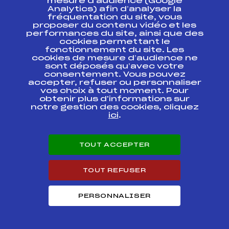
mesure d’audience (Google
FRANCE
Analytics) afin d’analyser la
FFS
BNAF0111.FFS
JEU/JUN/SEN MASS
fréquentation du site, vous
START
proposer du contenu vidéo et les
performances du site, ainsi que des
cookies permettant le
SUBARU BIATHLON
CHALLENGE FFS
FFS
fonctionnement du site. Les
BNAF0092.FFS
CAD-JE-JU-SEN
cookies de mesure d’audience ne
sont déposés qu’avec votre
consentement. Vous pouvez
COURSE
accepter, refuser ou personnaliser
REGIONALE
FFS
FDAF0095.FFS
vos choix à tout moment. Pour
HERBOUILLY/CHAUD
obtenir plus d'informations sur
CLAPIER
notre gestion des cookies, cliquez
ici
.
SUBARU BIATHLON
CHALLENGE FFS
FFS
BNAF0081.FFS
JEU/JUN
TOUT ACCEPTER
SUBARU NORDIC
FFS
FNAF0165.FFS
CHALLENGE FFS
TOUT REFUSER
SUBARU NORDIC
FFS
FNAF0161.FFS
CHALLENGE FFS
PERSONNALISER
Concours annuel
FFS
FDAF0054.FFS
du Barioz