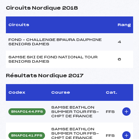
Circuits Nordique 2018
Circuits
Rang
FOND – CHALLENGE BPAURA DAUPHINE
4
SENIORS DAMES
SAMSE SKI DE FOND NATIONAL TOUR
6
SENIORS DAMES
Résultats Nordique 2017
Codex
Course
Cat.
SAMSE BIATHLON
SUMMER TOUR FFS-
FFS
BNAF0144.FFS
CHPT DE FRANCE
SAMSE BIATHLON
SUMMER TOUR FFS-
FFS
BNAF0141.FFS
CHPT DE FRANCE