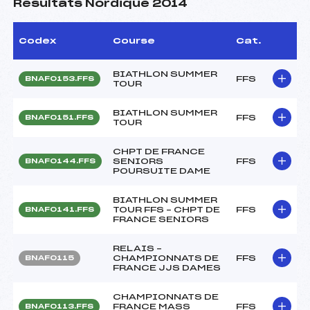
Résultats Nordique 2014
Codex
Course
Cat.
BIATHLON SUMMER
FFS
BNAF0153.FFS
TOUR
BIATHLON SUMMER
FFS
BNAF0151.FFS
TOUR
CHPT DE FRANCE
SENIORS
FFS
BNAF0144.FFS
POURSUITE DAME
BIATHLON SUMMER
TOUR FFS – CHPT DE
FFS
BNAF0141.FFS
FRANCE SENIORS
RELAIS –
CHAMPIONNATS DE
FFS
BNAF0115
FRANCE JJS DAMES
CHAMPIONNATS DE
FRANCE MASS
FFS
BNAF0113.FFS