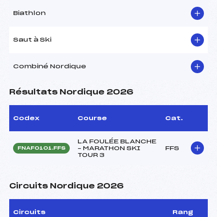
Biathlon
Saut à Ski
Combiné Nordique
Résultats Nordique 2026
Codex
Course
Cat.
LA FOULÉE BLANCHE
– MARATHON SKI
FFS
FNAF0101.FFS
TOUR 3
Circuits Nordique 2026
Circuits
Rang