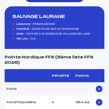
SAUVAGE LAURANE
foi(s) le ski
Licence :
FFS2618062
Comité :
COMITE DE SKI DU DAUPHINE
Club :
05448 C.S NORDIQUE VILLARD DE LANS
Val. Lic. :
Oui
Points Nordique FFS (5ème liste FFS
2026)
Pénalité
Points
Fond
Fond Populaire
x
354.22