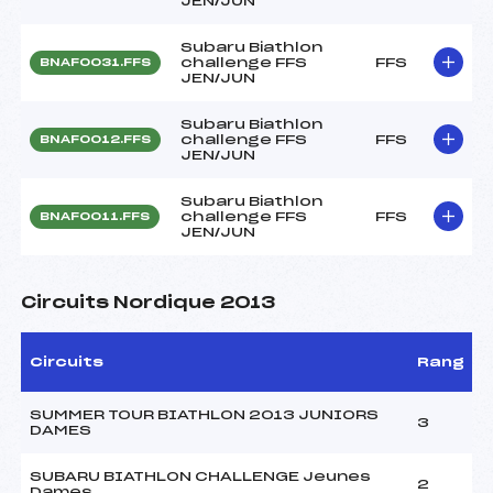
JEN/JUN
Subaru Biathlon
challenge FFS
FFS
BNAF0031.FFS
JEN/JUN
Subaru Biathlon
challenge FFS
FFS
BNAF0012.FFS
JEN/JUN
Subaru Biathlon
challenge FFS
FFS
BNAF0011.FFS
JEN/JUN
Circuits Nordique 2013
Circuits
Rang
SUMMER TOUR BIATHLON 2013 JUNIORS
3
DAMES
SUBARU BIATHLON CHALLENGE Jeunes
2
Dames