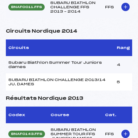
SUBARU BIATHLON
CHALLENGE FFS
FFS
BNAF0011.FFS
2013 – 2014
Circuits Nordique 2014
Circuits
Rang
Subaru Biathlon Summer Tour Juniors
4
dames
SUBARU BIATHLON CHALLENGE 2013/14
5
JU. DAMES
Résultats Nordique 2013
Codex
Course
Cat.
SUBARU BIATHLON
SUMMER TOUR FFS
FFS
BNAF0143.FFS