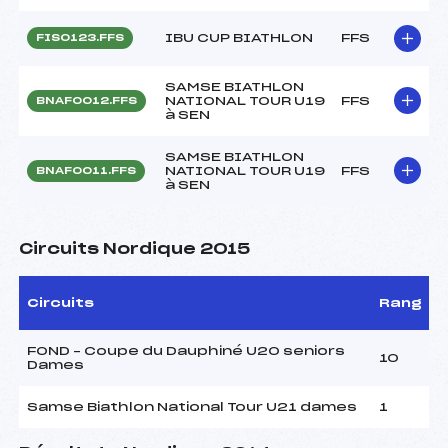
IBU CUP BIATHLON
FFS
FIS0123.FFS
SAMSE BIATHLON
NATIONAL TOUR U19
FFS
BNAF0012.FFS
à SEN
SAMSE BIATHLON
NATIONAL TOUR U19
FFS
BNAF0011.FFS
à SEN
Circuits Nordique 2015
Circuits
Rang
FOND – Coupe du Dauphiné U20 seniors
10
Dames
Samse Biathlon National Tour U21 dames
1