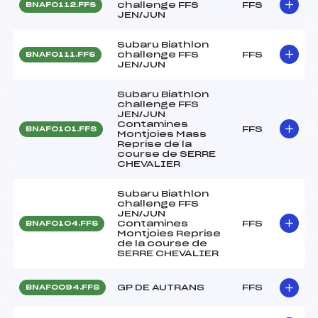
challenge FFS
FFS
BNAF0112.FFS
JEN/JUN
Subaru Biathlon
challenge FFS
FFS
BNAF0111.FFS
JEN/JUN
Subaru Biathlon
challenge FFS
JEN/JUN
Contamines
FFS
BNAF0101.FFS
Montjoies Mass
Reprise de la
course de SERRE
CHEVALIER
Subaru Biathlon
challenge FFS
JEN/JUN
Contamines
FFS
BNAF0104.FFS
Montjoies Reprise
de la course de
SERRE CHEVALIER
GP DE AUTRANS
FFS
BNAF0094.FFS