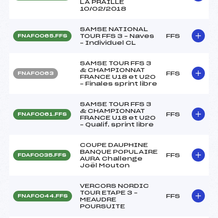
LA PRAILLE
10/02/2018
SAMSE NATIONAL
TOUR FFS 3 – Naves
FFS
FNAF0065.FFS
– Individuel CL
SAMSE TOUR FFS 3
& CHAMPIONNAT
FFS
FNAF0063
FRANCE U18 et U20
– Finales sprint libre
SAMSE TOUR FFS 3
& CHAMPIONNAT
FFS
FNAF0061.FFS
FRANCE U18 et U20
– Qualif. sprint libre
COUPE DAUPHINE
BANQUE POPULAIRE
FFS
FDAF0035.FFS
AURA Challenge
Joël Mouton
VERCORS NORDIC
TOUR ETAPE 3 –
FFS
FNAF0044.FFS
MEAUDRE
POURSUITE