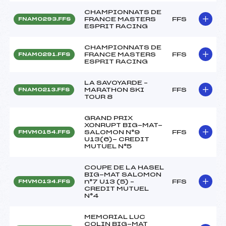
CHAMPIONNATS DE
FRANCE MASTERS
FFS
FNAM0293.FFS
ESPRIT RACING
CHAMPIONNATS DE
FRANCE MASTERS
FFS
FNAM0291.FFS
ESPRIT RACING
LA SAVOYARDE –
MARATHON SKI
FFS
FNAM0213.FFS
TOUR 8
GRAND PRIX
XONRUPT BIG-MAT-
SALOMON N°9
FFS
FMVM0154.FFS
U13(6)- CREDIT
MUTUEL N°5
COUPE DE LA HASEL
BIG-MAT SALOMON
n°7 U13 (5) –
FFS
FMVM0134.FFS
CREDIT MUTUEL
N°4
MEMORIAL LUC
COLIN BIG-MAT