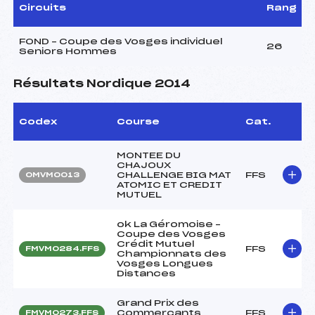
Circuits
Rang
FOND – Coupe des Vosges individuel
26
Seniors Hommes
Résultats Nordique 2014
Codex
Course
Cat.
MONTEE DU
CHAJOUX
CHALLENGE BIG MAT
FFS
OMVM0013
ATOMIC ET CREDIT
MUTUEL
ok La Géromoise –
Coupe des Vosges
Crédit Mutuel
FFS
FMVM0284.FFS
Championnats des
Vosges Longues
Distances
Grand Prix des
Commerçants
FFS
FMVM0273.FFS