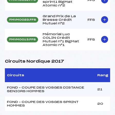
sprint1 BigMat
Atomic n°2
Grand Prix de La
Bresse Crédit
FFS
FMVM0023.FFS
Mutuel n°2
Mémorial Luc
COLIN Crédit
FFS
FMVM0013.FFS
Mutuel n°1 BigMat
Atomic n°1
Circuits Nordique 2017
Circuits
Rang
FOND – COUPE DES VOSGES DISTANCE
21
SENIORS HOMMES
FOND – COUPE DES VOSGES SPRINT
20
HOMMES