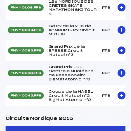
12e NORDIQUE DES
CRETES SKATE
FFS
FNAM0108.FFS
MARATHON SKI TOUR
4
Gd Px de la ville de
XONRUPT- Px Crédit
FFS
FMVM0093.FFS
Mutuel
Grand Prix de la
BRESSE Crédit
FFS
FMVM0083.FFS
Mutuel n°3
Grand Prix EDF
Centrale Nucléaire
FFS
FMVM0053.FFS
de Fessenheim
BigMatAtomic n°3
Coupe de la HASEL
Crédit Mutuel n°2
FFS
FMVM0043.FFS
BigMat Atomic n°2
Circuits Nordique 2015