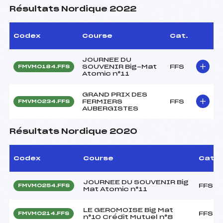
Résultats Nordique 2022
Codex
Course
Cat.
JOURNEE DU
SOUVENIR Big-Mat
FFS
FMVM0184.FFS
Atomic n°11
GRAND PRIX DES
FERMIERS
FFS
FMVM0234.FFS
AUBERGISTES
Résultats Nordique 2020
Codex
Course
Cat.
JOURNEE DU SOUVENIR Big
FFS
FMVM0254.FFS
Mat Atomic n°11
LE GEROMOISE Big Mat
FFS
FMVM0214.FFS
n°10 Crédit Mutuel n°8