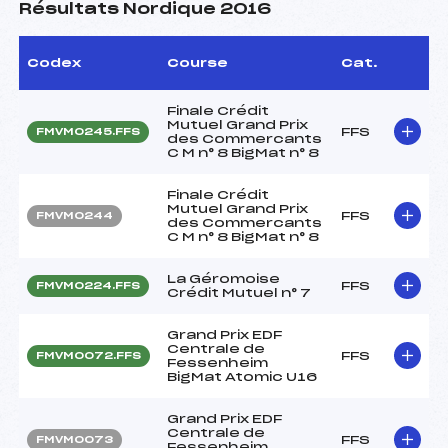
Résultats Nordique 2016
Codex
Course
Cat.
Finale Crédit
Mutuel Grand Prix
FFS
FMVM0245.FFS
des Commercants
C M n° 8 BigMat n° 8
Finale Crédit
Mutuel Grand Prix
FFS
FMVM0244
des Commercants
C M n° 8 BigMat n° 8
La Géromoise
FFS
FMVM0224.FFS
Crédit Mutuel n° 7
Grand Prix EDF
Centrale de
FFS
FMVM0072.FFS
Fessenheim
BigMat Atomic U16
Grand Prix EDF
Centrale de
FFS
FMVM0073
Fessenheim