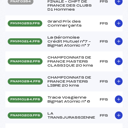
FINALE – CHPT DE
FFS
FNAT0354
FRANCE DES CLUBS
D1 Hommes
Grand Prix des
FFS
FMVM0253.FFS
Commerçants
La Géromoise
Crédit Mutuel n°7 –
FFS
FMVM0214.FFS
BigMat Atomic n° 7
CHAMPIONNATS DE
FRANCE MASTERS
FFS
FNAM0292.FFS
CLASSIQUE 20 kms
CHAMPIONNATS DE
FRANCE MASTERS
FFS
FNAM0294.FFS
LIBRE 20 kms
Trace Vosgienne
FFS
FMVM0184.FFS
BigMat Atomic n° 6
LA
FFS
FNAM0203.FFS
TRANSJURASSIENNE