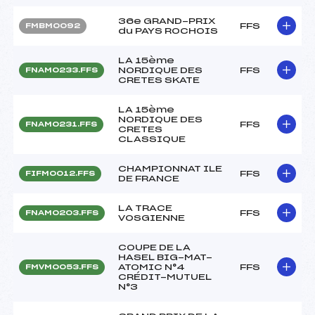
36e GRAND-PRIX
FFS
FMBM0092
du PAYS ROCHOIS
LA 15ème
NORDIQUE DES
FFS
FNAM0233.FFS
CRETES SKATE
LA 15ème
NORDIQUE DES
FFS
FNAM0231.FFS
CRETES
CLASSIQUE
CHAMPIONNAT ILE
FFS
FIFM0012.FFS
DE FRANCE
LA TRACE
FFS
FNAM0203.FFS
VOSGIENNE
COUPE DE LA
HASEL BIG-MAT-
ATOMIC N°4
FFS
FMVM0053.FFS
CRÉDIT-MUTUEL
N°3