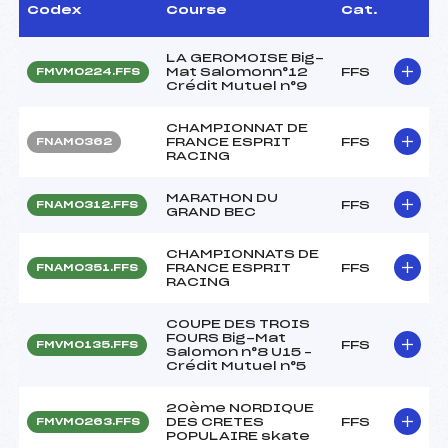
Codex
Course
Cat.
LA GEROMOISE Big-
Mat Salomonn°12
FFS
FMVM0224.FFS
Crédit Mutuel n°9
CHAMPIONNAT DE
FRANCE ESPRIT
FFS
FNAM0362
RACING
MARATHON DU
FFS
FNAM0312.FFS
GRAND BEC
CHAMPIONNATS DE
FRANCE ESPRIT
FFS
FNAM0351.FFS
RACING
COUPE DES TROIS
FOURS Big-Mat
FFS
FMVM0135.FFS
Salomon n°8 U15 –
Crédit Mutuel n°5
20ème NORDIQUE
DES CRETES
FFS
FMVM0263.FFS
POPULAIRE skate