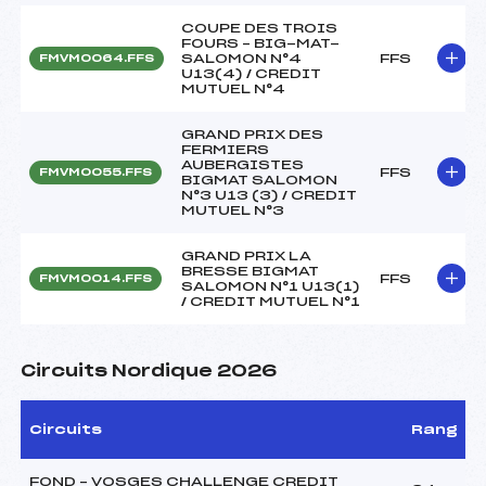
COUPE DES TROIS
FOURS – BIG-MAT-
SALOMON N°4
FFS
FMVM0064.FFS
U13(4) / CREDIT
MUTUEL N°4
GRAND PRIX DES
FERMIERS
AUBERGISTES
FFS
FMVM0055.FFS
BIGMAT SALOMON
N°3 U13 (3) / CREDIT
MUTUEL N°3
GRAND PRIX LA
BRESSE BIGMAT
FFS
FMVM0014.FFS
SALOMON N°1 U13(1)
/ CREDIT MUTUEL N°1
Circuits Nordique 2026
Circuits
Rang
FOND – VOSGES CHALLENGE CREDIT