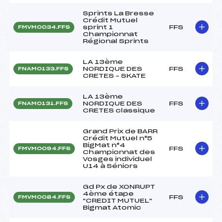
Sprints La Bresse
Crédit Mutuel
sprint 1
FFS
FMVM0034.FFS
Championnat
Régional Sprints
LA 13ème
NORDIQUE DES
FFS
FNAM0133.FFS
CRETES – SKATE
LA 13ème
NORDIQUE DES
FFS
FNAM0131.FFS
CRETES classique
Grand Prix de BARR
Crédit Mutuel n°5
BigMat n°4
FFS
FMVM0094.FFS
Championnat des
Vosges individuel
U14 à Séniors
Gd Px de XONRUPT
4ème étape
FFS
FMVM0084.FFS
"CREDIT MUTUEL"
Bigmat Atomic