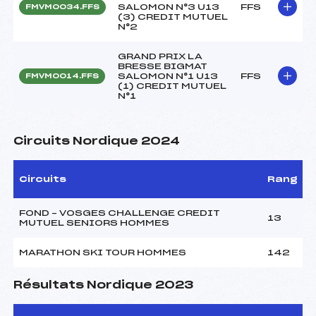
SALOMON N°3 U13
FFS
FMVM0034.FFS
(3) CREDIT MUTUEL
N°2
GRAND PRIX LA
BRESSE BIGMAT
SALOMON N°1 U13
FFS
FMVM0014.FFS
(1) CREDIT MUTUEL
N°1
Circuits Nordique 2024
Circuits
Rang
FOND – VOSGES CHALLENGE CREDIT
13
MUTUEL SENIORS HOMMES
MARATHON SKI TOUR HOMMES
142
Résultats Nordique 2023