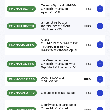
Team Sprint HMSN
Crédit Mutuel
FFS
FMVM0151.FFS
sprint n°2
Grand Prix de
Xonrupt Crédit
FFS
FMVM0132.FFS
Mutuel n°5
NDC
CHAMPIONNATS DE
FFS
FNAM0202.FFS
FRANCE ESPRIT
RACING Classique
La Géromoise
Crédit Mutuel n°4
FFS
FMVM0102.FFS
BigMat Atomic n°4
Journée du
FFS
FMVM0092.FFS
Souvenir
Coupe de la Hasel
FFS
FMVM0063.FFS
Sprints La Bresse
Crédit Mutuel
FFS
FMVM0031.FFS