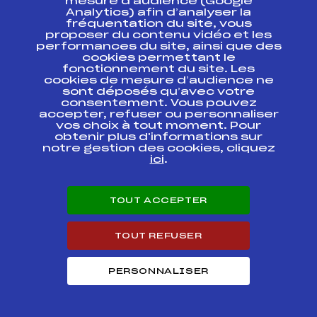
mesure d’audience (Google
MASTERS
FFS
FNAM0211.FFS
Classique
Analytics) afin d’analyser la
fréquentation du site, vous
proposer du contenu vidéo et les
10ème Nordique
performances du site, ainsi que des
des Crêtes
FFS
FNAM0163.FFS
cookies permettant le
Marathon Ski Tour –
fonctionnement du site. Les
skate
cookies de mesure d’audience ne
sont déposés qu’avec votre
10ème Nordique
consentement. Vous pouvez
des Crêtes –
FFS
FNAM0161.FFS
accepter, refuser ou personnaliser
Classique
vos choix à tout moment. Pour
obtenir plus d'informations sur
notre gestion des cookies, cliquez
GRAND PRIX DE LA
ici
.
VILLE DE BARR
Coupe des Vosges
FFS
FMVM0083.FFS
CREDIT MUTUEL –
Championnat des
Vosges 2013
TOUT ACCEPTER
CHALLENGE DIDIER
FFS
FMVM0064.FFS
TOUT REFUSER
LAVOINE
GRAND PRIX EDF
PERSONNALISER
Base de
FFS
FMVM0053.FFS
Fessenheim