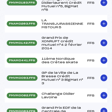
Didierlaurent Crédit
FFS
FMVM0183.FFS
Mutuel n°5, BigMat
n°5
LA
TRANSJURASSIENNE
FFS
FNAM0263.FFS
MSTOUR 5
Grand Prix de
XONRUPT crédit
FFS
FMVM0142.FFS
mutuel n°4 2 février
2014
11ème Nordique
FFS
FNAM0441.FFS
des Crêtes skate
GP de la Ville de La
Bresse Crédit
FFS
FMVM0093.FFS
Mutuel n° 3 BigMat n°
3
Challenge Didier
FFS
FMVM0082.FFS
Lavoine
Grand Prix EDF de la
Centrale de
FFS
FMVM0063.FFS