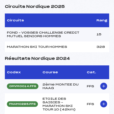
Circuits Nordique 2025
Circuits
Rang
FOND – VOSGES CHALLENGE CREDIT
15
MUTUEL SENIORS HOMMES
MARATHON SKI TOUR HOMMES
328
Résultats Nordique 2024
Codex
Course
Cat.
2ème MONTEE DU
FFS
OMVM0014.FFS
HAAG
ETOILE DES
SAISIES –
FFS
FNAM0285.FFS
MARATHON SKI
TOUR 10 (42km)