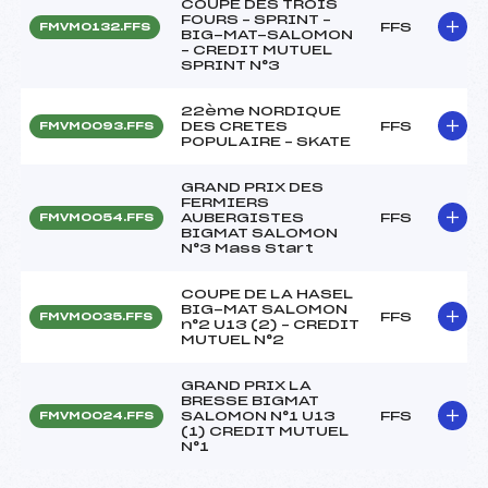
COUPE DES TROIS
FOURS – SPRINT –
FFS
FMVM0132.FFS
BIG-MAT-SALOMON
– CREDIT MUTUEL
SPRINT N°3
22ème NORDIQUE
DES CRETES
FFS
FMVM0093.FFS
POPULAIRE – SKATE
GRAND PRIX DES
FERMIERS
AUBERGISTES
FFS
FMVM0054.FFS
BIGMAT SALOMON
N°3 Mass Start
COUPE DE LA HASEL
BIG-MAT SALOMON
FFS
FMVM0035.FFS
n°2 U13 (2) – CREDIT
MUTUEL N°2
GRAND PRIX LA
BRESSE BIGMAT
SALOMON N°1 U13
FFS
FMVM0024.FFS
(1) CREDIT MUTUEL
N°1