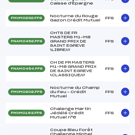
Caisse d'Epargne
Nocturne du Rouge
FFS
FMVM0232.FFS
Gazon Crédit Mutuel
CHTS DE FR
MASTERS M1-M8
GRAND PRIX DE
FFS
FNAM0452.FFS
SAINT EGREVE
\LIBRE///
CH DE FR MASTERS
M1-M8 GRAND PRIX
FFS
FNAM0454.FFS
DE SAINT EGREVE
\CLASSIQUE///
Nocturne du Champ
du Feu – Crédit
FFS
FMVM0202.FFS
Mutuel
Chalenge Martin
Jédélé Crédit
FFS
FMVM0193.FFS
Mutuel n°6
Coupe Bleu Forêt
Challenge Michel