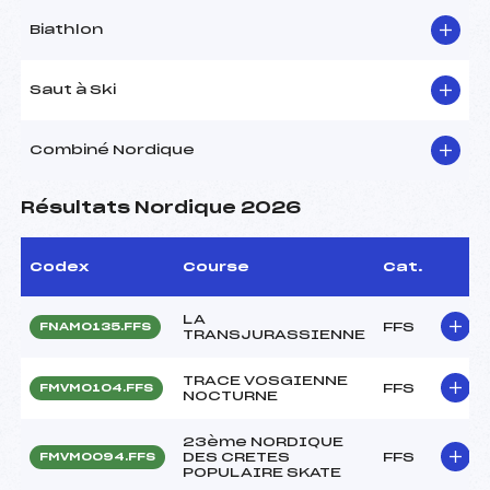
Biathlon
Saut à Ski
Combiné Nordique
Résultats Nordique 2026
Codex
Course
Cat.
LA
FFS
FNAM0135.FFS
TRANSJURASSIENNE
TRACE VOSGIENNE
FFS
FMVM0104.FFS
NOCTURNE
23ème NORDIQUE
DES CRETES
FFS
FMVM0094.FFS
POPULAIRE SKATE