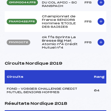
DU COL AMIC – SC
FFS
OMVM0044.FFS
RANSPACH
Championnat de
France SENIORS
FFS
FNAM0422.FFS
Hommes 'ETOILE
DES SAISIES
ok ffs Sprints La
Bresse Big Mat
FFS
FMVM0072
Atomic n°4 Crédit
Mutuel n°4
Circuits Nordique 2019
Circuits
Rang
FOND – VOSGES CHALLENGE CREDIT
64
MUTUEL SENIORS HOMMES
Résultats Nordique 2018