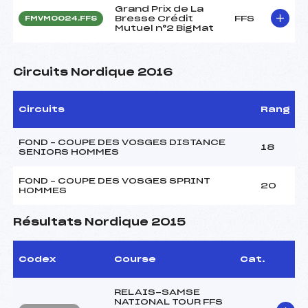
Grand Prix de La
Bresse Crédit
FFS
FMVM0024.FFS
Mutuel n°2 BigMat
Circuits Nordique 2016
Circuits
Rang
FOND – COUPE DES VOSGES DISTANCE
18
SENIORS HOMMES
FOND – COUPE DES VOSGES SPRINT
20
HOMMES
Résultats Nordique 2015
Codex
Course
Cat.
RELAIS-SAMSE
NATIONAL TOUR FFS