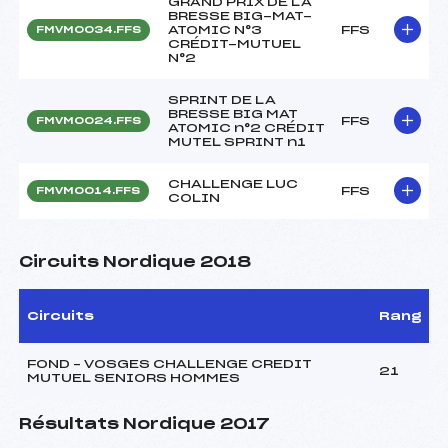
GRAND PRIX DE LA
BRESSE BIG-MAT-
ATOMIC N°3
FFS
FMVM0034.FFS
CRÉDIT-MUTUEL
N°2
SPRINT DE LA
BRESSE BIG MAT
FFS
FMVM0024.FFS
ATOMIC n°2 CRÉDIT
MUTEL SPRINT n1
CHALLENGE LUC
FFS
FMVM0014.FFS
COLIN
Circuits Nordique 2018
Circuits
Rang
FOND – VOSGES CHALLENGE CREDIT
21
MUTUEL SENIORS HOMMES
Résultats Nordique 2017