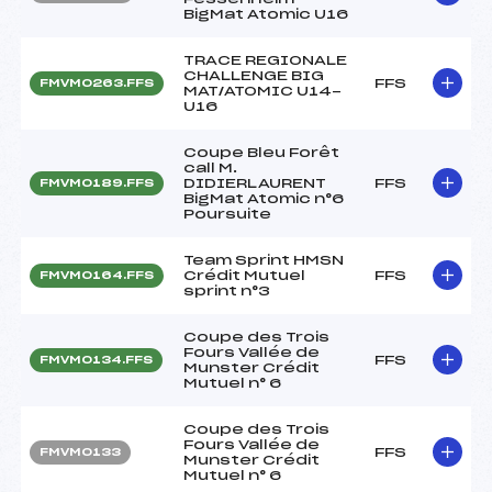
BigMat Atomic U16
TRACE REGIONALE
CHALLENGE BIG
FFS
FMVM0263.FFS
MAT/ATOMIC U14-
U16
Coupe Bleu Forêt
call M.
DIDIERLAURENT
FFS
FMVM0189.FFS
BigMat Atomic n°6
Poursuite
Team Sprint HMSN
Crédit Mutuel
FFS
FMVM0164.FFS
sprint n°3
Coupe des Trois
Fours Vallée de
FFS
FMVM0134.FFS
Munster Crédit
Mutuel n° 6
Coupe des Trois
Fours Vallée de
FFS
FMVM0133
Munster Crédit
Mutuel n° 6