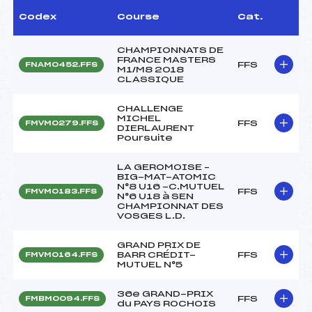
Codex
Course
Cat.
CHAMPIONNATS DE
FRANCE MASTERS
FFS
FNAM0452.FFS
M1/M8 2018
CLASSIQUE
CHALLENGE
MICHEL
FFS
FMVM0279.FFS
DIERLAURENT
Poursuite
LA GEROMOISE –
BIG-MAT-ATOMIC
N°8 U16 -C.MUTUEL
FFS
FMVM0183.FFS
N°6 U18 à SEN
CHAMPIONNAT DES
VOSGES L.D.
GRAND PRIX DE
BARR CRÉDIT-
FFS
FMVM0164.FFS
MUTUEL N°5
36e GRAND-PRIX
FFS
FMBM0094.FFS
du PAYS ROCHOIS