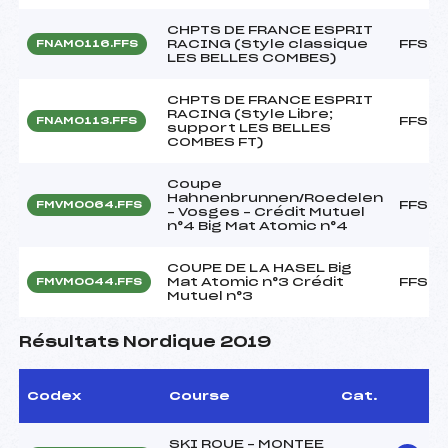
CHPTS DE FRANCE ESPRIT
RACING (Style classique
FFS
FNAM0116.FFS
LES BELLES COMBES)
CHPTS DE FRANCE ESPRIT
RACING (Style Libre;
FFS
FNAM0113.FFS
support LES BELLES
COMBES FT)
Coupe
Hahnenbrunnen/Roedelen
FFS
FMVM0064.FFS
– Vosges – Crédit Mutuel
n°4 Big Mat Atomic n°4
COUPE DE LA HASEL Big
Mat Atomic n°3 Crédit
FFS
FMVM0044.FFS
Mutuel n°3
Résultats Nordique 2019
Codex
Course
Cat.
SKI ROUE – MONTEE