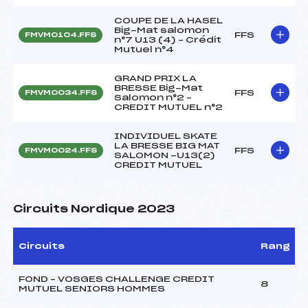
COUPE DE LA HASEL
Big-Mat salomon
FFS
FMVM0104.FFS
n°7 U13 (4) – Crédit
Mutuel n°4
GRAND PRIX LA
BRESSE Big-Mat
FFS
FMVM0034.FFS
Salomon n°2 –
CREDIT MUTUEL n°2
INDIVIDUEL SKATE
LA BRESSE BIG MAT
FFS
FMVM0024.FFS
SALOMON -U13(2)
CREDIT MUTUEL
Circuits Nordique 2023
Circuits
Rang
FOND – VOSGES CHALLENGE CREDIT
8
MUTUEL SENIORS HOMMES