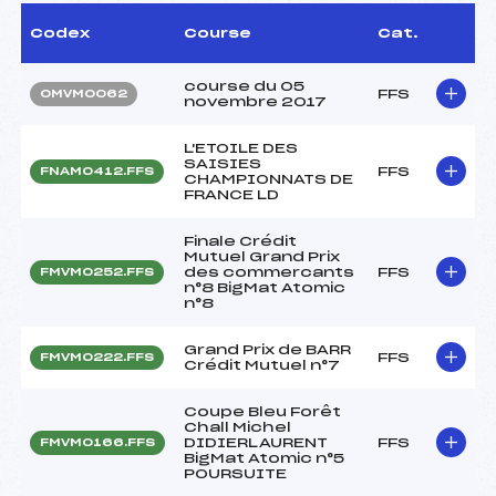
Codex
Course
Cat.
course du 05
FFS
OMVM0062
novembre 2017
L'ETOILE DES
SAISIES
FFS
FNAM0412.FFS
CHAMPIONNATS DE
FRANCE LD
Finale Crédit
Mutuel Grand Prix
des commercants
FFS
FMVM0252.FFS
n°8 BigMat Atomic
n°8
Grand Prix de BARR
FFS
FMVM0222.FFS
Crédit Mutuel n°7
Coupe Bleu Forêt
Chall Michel
DIDIERLAURENT
FFS
FMVM0166.FFS
BigMat Atomic n°5
POURSUITE