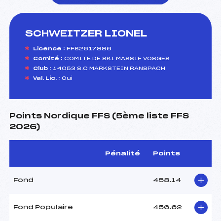
SCHWEITZER LIONEL
foi(s) le ski
Licence :
FFS2617886
Comité :
COMITE DE SKI MASSIF VOSGES
Club :
14053 S.C MARKSTEIN RANSPACH
Val. Lic. :
Oui
Points Nordique FFS (5ème liste FFS
2026)
Pénalité
Points
Fond
458.14
Fond Populaire
456.62