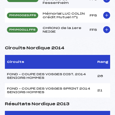
Fessenheim
Mémorial LUC COLIN
FFS
FMVM0023.FFS
crédit Mutuel n°1
CHRONO de la 1ere
FFS
FMVM0011.FFS
NEIGE
Circuits Nordique 2014
Circuits
Rang
FOND – COUPE DES VOSGES DIST. 2014
26
SENIORS HOMMES
FOND – COUPE DES VOSGES SPRINT 2014
21
SENIORS HOMMES
Résultats Nordique 2013