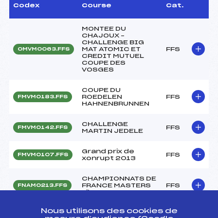
Codex
Course
Cat.
MONTEE DU
CHAJOUX –
CHALLENGE BIG
MAT ATOMIC ET
FFS
OMVM0063.FFS
CREDIT MUTUEL
COUPE DES
VOSGES
COUPE DU
ROEDELEN
FFS
FMVM0183.FFS
HAHNENBRUNNEN
CHALLENGE
FFS
FMVM0142.FFS
MARTIN JEDELE
Grand prix de
FFS
FMVM0107.FFS
xonrupt 2013
CHAMPIONNATS DE
FRANCE MASTERS
FFS
FNAM0213.FFS
Libre
Nous utilisons des cookies de
Chpt DE FRANCE