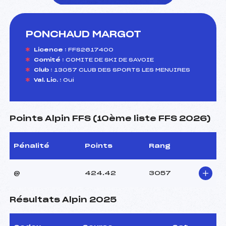
PONCHAUD MARGOT
foi(s) le ski
Licence :
FFS2617400
Comité :
COMITE DE SKI DE SAVOIE
Club :
13057 CLUB DES SPORTS LES MENUIRES
Val. Lic. :
Oui
Points Alpin FFS (10ème liste FFS 2026)
Pénalité
Points
Rang
@
424.42
3057
Résultats Alpin 2025