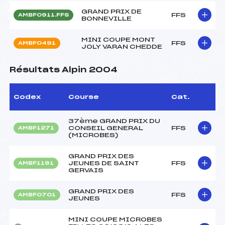
GRAND PRIX DE
FFS
AMBF0911.FFS
BONNEVILLE
MINI COUPE MONT
FFS
AMBF0491
JOLY VARAN CHEDDE
Résultats Alpin 2004
Codex
Course
Cat.
37ème GRAND PRIX DU
CONSEIL GENERAL
FFS
AMBF1271
(MICROBES)
GRAND PRIX DES
JEUNES DE SAINT
FFS
AMBF1191
GERVAIS
GRAND PRIX DES
FFS
AMBF0701
JEUNES
MINI COUPE MICROBES