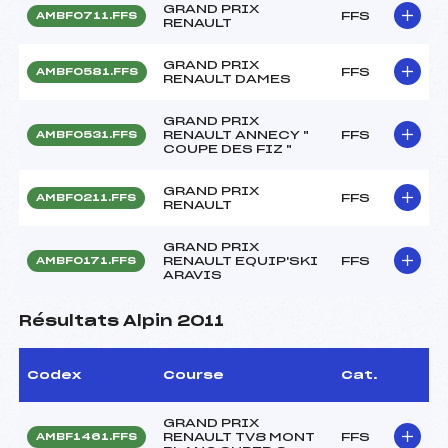
GRAND PRIX
FFS
AMBF0711.FFS
RENAULT
GRAND PRIX
FFS
AMBF0581.FFS
RENAULT DAMES
GRAND PRIX
RENAULT ANNECY "
FFS
AMBF0531.FFS
COUPE DES FIZ "
GRAND PRIX
FFS
AMBF0211.FFS
RENAULT
GRAND PRIX
RENAULT EQUIP'SKI
FFS
AMBF0171.FFS
ARAVIS
Résultats Alpin 2011
Codex
Course
Cat.
GRAND PRIX
RENAULT TV8 MONT
FFS
AMBF1461.FFS