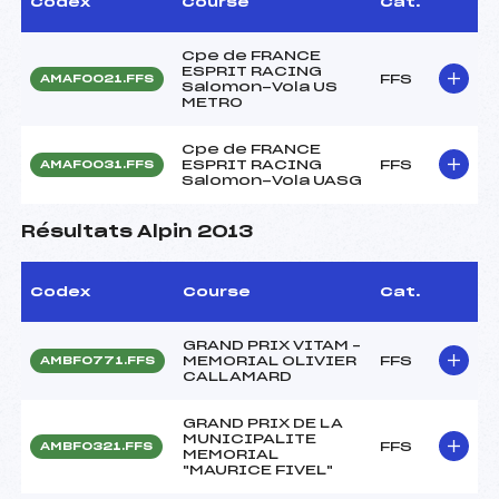
Codex
Course
Cat.
Cpe de FRANCE
ESPRIT RACING
FFS
AMAF0021.FFS
Salomon-Vola US
METRO
Cpe de FRANCE
ESPRIT RACING
FFS
AMAF0031.FFS
Salomon-Vola UASG
Résultats Alpin 2013
Codex
Course
Cat.
GRAND PRIX VITAM –
MEMORIAL OLIVIER
FFS
AMBF0771.FFS
CALLAMARD
GRAND PRIX DE LA
MUNICIPALITE
FFS
AMBF0321.FFS
MEMORIAL
"MAURICE FIVEL"