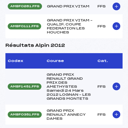
GRAND PRIX VITAM
FFS
AMBF0261.FFS
GRAND PRIX VITAM –
QUALIF. COUPE
FFS
AMBF0111.FFS
FEDERATION LES
HOUCHES
Résultats Alpin 2012
Codex
Course
Cat.
GRAND PRIX
RENAULT GRAND
PRIX DES
AMETHYSTES
FFS
AMBF1451.FFS
Samedi 24 Mars
2012 LOGNAN – LES
GRANDS MONTETS
GRAND PRIX
RENAULT ANNECY
FFS
AMBF0351.FFS
DAMES