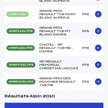
BLANC SUPER G
GRAND PRIX
RENAULT TV8 MONT
FFS
AMBF1462
BLANC SUPER G
GRAND PRIX
RENAULT TV8 MT
FFS
AMBF1191.FFS
BLANC DAMES
CHATEL – GP
RENAULT TV8 MB –
FFS
AMBF1221.FFS
DAMES
GP RENAULT
MEMORIAL
FFS
AMBF0421.FFS
CHRISTIAN JACCAZ
GRAND PRIX DES
HOUCHES RENAULT
FFS
AMBF0031.FFS
TV8 MB
Résultats Alpin 2010