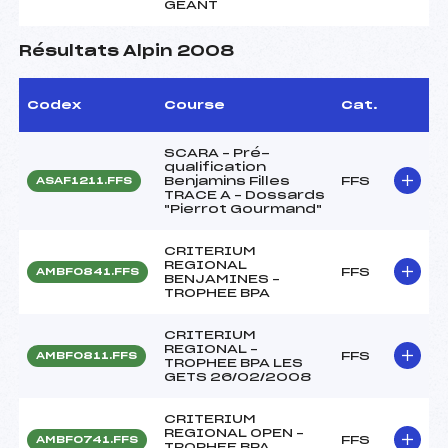
GEANT
Résultats Alpin 2008
Codex
Course
Cat.
SCARA – Pré-
qualification
Benjamins Filles
FFS
ASAF1211.FFS
TRACE A – Dossards
"Pierrot Gourmand"
CRITERIUM
REGIONAL
FFS
AMBF0841.FFS
BENJAMINES –
TROPHEE BPA
CRITERIUM
REGIONAL –
FFS
AMBF0811.FFS
TROPHEE BPA LES
GETS 26/02/2008
CRITERIUM
REGIONAL OPEN –
FFS
AMBF0741.FFS
TROPHEE BPA