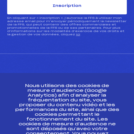
Inscription
En cliquant sur « inscription », j’autorise la FFS à utiliser mon
adresse email pour m’envoyer périodiquement la newsletter
de la FFS, qui peut contenir des offres commerciales et
promotionnelles de la FFS ou de ses partenaires. Pour plus
d’informations sur les modalités d’exercice de vos droits et
la gestion de vos données, cliquez
ici
CONTACT
Nous utilisons des cookies de
ESPACE PRESSE
mesure d’audience (Google
Analytics) afin d’analyser la
fréquentation du site, vous
Ressources
proposer du contenu vidéo et les
performances du site, ainsi que des
Pass’Neige
cookies permettant le
Projet sportif fédéral
fonctionnement du site. Les
cookies de mesure d’audience ne
Projet de performance fédéral
sont déposés qu’avec votre
Antidopage
consentement. Vous pouvez