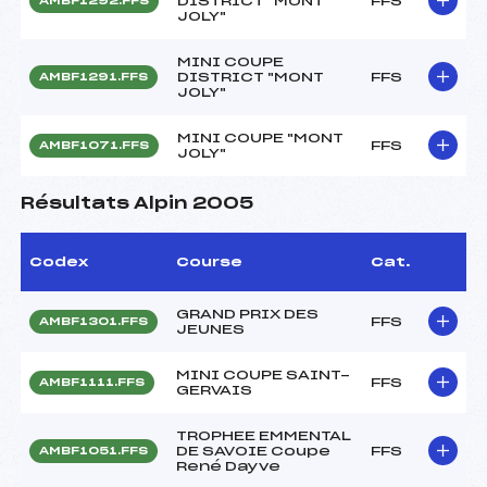
DISTRICT "MONT
FFS
AMBF1292.FFS
JOLY"
MINI COUPE
DISTRICT "MONT
FFS
AMBF1291.FFS
JOLY"
MINI COUPE "MONT
FFS
AMBF1071.FFS
JOLY"
Résultats Alpin 2005
Codex
Course
Cat.
GRAND PRIX DES
FFS
AMBF1301.FFS
JEUNES
MINI COUPE SAINT-
FFS
AMBF1111.FFS
GERVAIS
TROPHEE EMMENTAL
DE SAVOIE Coupe
FFS
AMBF1051.FFS
René Dayve