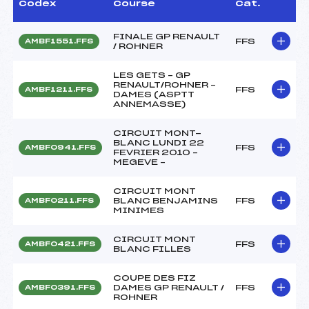
Codex
Course
Cat.
FINALE GP RENAULT
FFS
AMBF1551.FFS
/ ROHNER
LES GETS – GP
RENAULT/ROHNER –
FFS
AMBF1211.FFS
DAMES (ASPTT
ANNEMASSE)
CIRCUIT MONT-
BLANC LUNDI 22
FFS
AMBF0941.FFS
FEVRIER 2010 –
MEGEVE –
CIRCUIT MONT
BLANC BENJAMINS
FFS
AMBF0211.FFS
MINIMES
CIRCUIT MONT
FFS
AMBF0421.FFS
BLANC FILLES
COUPE DES FIZ
DAMES GP RENAULT /
FFS
AMBF0391.FFS
ROHNER