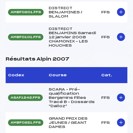
DISTRICT
BENJAMINES /
FFS
AMBF0201.FFS
SLALOM
DISTRICT
BENJAMINS Samedi
12 janvier 2008
FFS
AMBF0101.FFS
CHAMONIX – LES
HOUCHES
Résultats Alpin 2007
Codex
Course
Cat.
SCARA – Pré-
qualification
Benjamins Filles
FFS
ASAF1242.FFS
Tracé B – Dossards
"Dalloz"
GRAND PRIX DES
JEUNES / GEANT
FFS
AMBF0221.FFS
DAMES