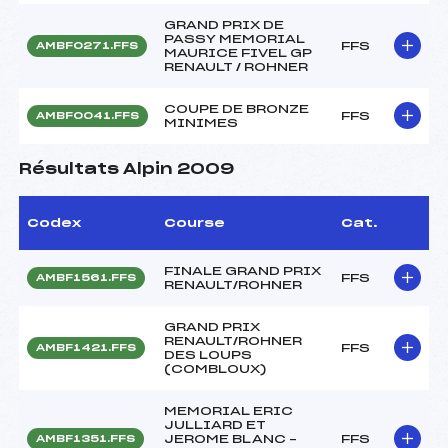
GRAND PRIX DE
PASSY MEMORIAL
FFS
AMBF0271.FFS
MAURICE FIVEL GP
RENAULT / ROHNER
COUPE DE BRONZE
FFS
AMBF0041.FFS
MINIMES
Résultats Alpin 2009
Codex
Course
Cat.
FINALE GRAND PRIX
FFS
AMBF1561.FFS
RENAULT/ROHNER
GRAND PRIX
RENAULT/ROHNER
FFS
AMBF1421.FFS
DES LOUPS
(COMBLOUX)
MEMORIAL ERIC
JULLIARD ET
JEROME BLANC –
FFS
AMBF1351.FFS