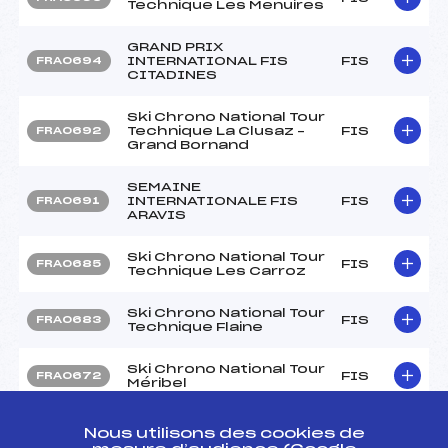
Technique Les Menuires
GRAND PRIX
INTERNATIONAL FIS
FIS
FRA0694
CITADINES
Ski Chrono National Tour
Technique La Clusaz –
FIS
FRA0692
Grand Bornand
SEMAINE
INTERNATIONALE FIS
FIS
FRA0691
ARAVIS
Ski Chrono National Tour
FIS
FRA0685
Technique Les Carroz
Ski Chrono National Tour
FIS
FRA0683
Technique Flaine
Ski Chrono National Tour
FIS
FRA0672
Méribel
Ski Chrono National Tour
FIS
FRA0673
Nous utilisons des cookies de
U18 Méribel