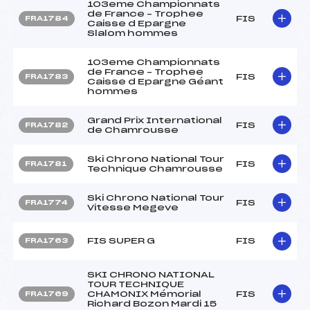
103eme Championnats
de France – Trophee
FIS
FRA1784
Caisse d Epargne
Slalom hommes
103eme Championnats
de France – Trophee
FIS
FRA1783
Caisse d Epargne Géant
hommes
Grand Prix International
FIS
FRA1782
de Chamrousse
Ski Chrono National Tour
FIS
FRA1781
Technique Chamrousse
Ski Chrono National Tour
FIS
FRA1774
Vitesse Megeve
FIS SUPER G
FIS
FRA1763
SKI CHRONO NATIONAL
TOUR TECHNIQUE
CHAMONIX Mémorial
FIS
FRA1769
Richard Bozon Mardi 15