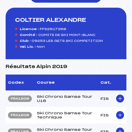
COLTIER ALEXANDRE
foi(s) le ski
Licence :
FFS2617368
Comité :
COMITE DE SKI MONT-BLANC
Club :
09253 LES GETS SKI COMPETITION
Val. Lic. :
Non
Résultats Alpin 2019
Codex
Course
Cat.
Ski Chrono Samse Tour
FIS
FRA1209
U18
Ski Chrono Samse Tour
FIS
FRA1208
Technique
Ski Chrono Samse Tour
FIS
FRA1196