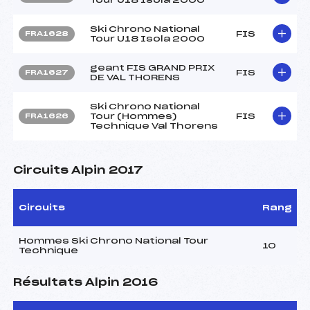
Ski Chrono National
FIS
FRA1628
Tour U18 Isola 2000
geant FIS GRAND PRIX
FIS
FRA1627
DE VAL THORENS
Ski Chrono National
Tour (Hommes)
FIS
FRA1626
Technique Val Thorens
Circuits Alpin 2017
Circuits
Rang
Hommes Ski Chrono National Tour
10
Technique
Résultats Alpin 2016