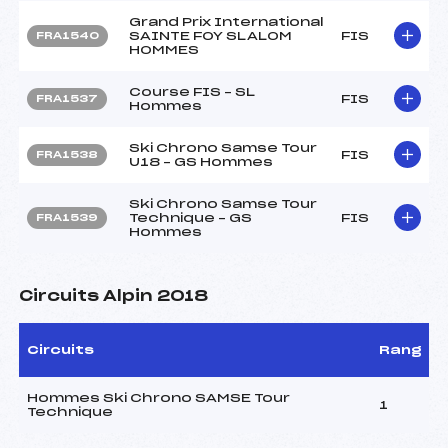
Grand Prix International
SAINTE FOY SLALOM
FIS
FRA1540
HOMMES
Course FIS – SL
FIS
FRA1537
Hommes
Ski Chrono Samse Tour
FIS
FRA1538
U18 – GS Hommes
Ski Chrono Samse Tour
Technique – GS
FIS
FRA1539
Hommes
Circuits Alpin 2018
Circuits
Rang
Hommes Ski Chrono SAMSE Tour
1
Technique