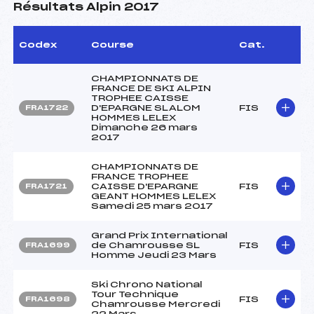
Résultats Alpin 2017
Codex
Course
Cat.
CHAMPIONNATS DE
FRANCE DE SKI ALPIN
TROPHEE CAISSE
D'EPARGNE SLALOM
FIS
FRA1722
HOMMES LELEX
Dimanche 26 mars
2017
CHAMPIONNATS DE
FRANCE TROPHEE
CAISSE D'EPARGNE
FIS
FRA1721
GEANT HOMMES LELEX
Samedi 25 mars 2017
Grand Prix International
de Chamrousse SL
FIS
FRA1699
Homme Jeudi 23 Mars
Ski Chrono National
Tour Technique
FIS
FRA1698
Chamrousse Mercredi
22 Mars