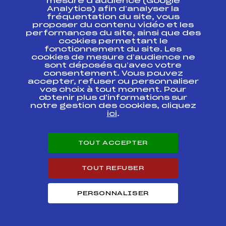
mesure d’audience (Google
Analytics) afin d’analyser la
Ski Chrono National Tour
fréquentation du site, vous
FIS
FRA0671
U18
proposer du contenu vidéo et les
performances du site, ainsi que des
cookies permettant le
FIS HOMMES SUPER G
FIS
FRA0659
fonctionnement du site. Les
COURSE 1
cookies de mesure d’audience ne
sont déposés qu’avec votre
FIS HOMMES SUPER G
consentement. Vous pouvez
FIS
FRA0660
COURSE 2
accepter, refuser ou personnaliser
vos choix à tout moment. Pour
obtenir plus d'informations sur
COUPE D'EUROPE FIS
FIS
FRA0165
notre gestion des cookies, cliquez
SAMSE 2014 SUPER G
ici
.
COUPE D'EUROPE FIS
FIS
FRA0058
SAMSE 2014 SUPER G
TOUT ACCEPTER
Ski Chrono NationaI
FIS
FRA0657
Tour Vitesse
TOUT REFUSER
Ski Chrono NationaI
FIS
FRA0656
Tour Vitesse
PERSONNALISER
Ski Chrono National Tour
U18 Les Saisies – N.D. de
FIS
FRA0647