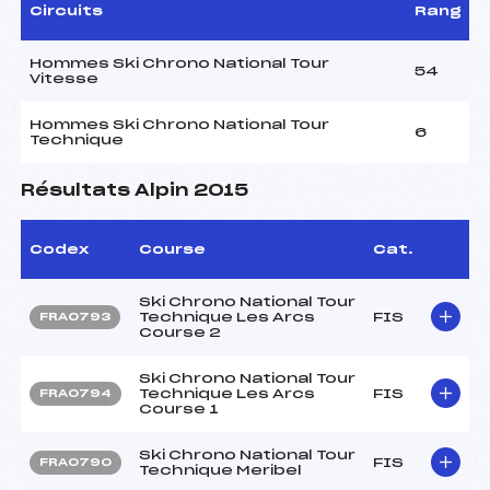
Circuits
Rang
Hommes Ski Chrono National Tour
54
Vitesse
Hommes Ski Chrono National Tour
6
Technique
Résultats Alpin 2015
Codex
Course
Cat.
Ski Chrono National Tour
Technique Les Arcs
FIS
FRA0793
Course 2
Ski Chrono National Tour
Technique Les Arcs
FIS
FRA0794
Course 1
Ski Chrono National Tour
FIS
FRA0790
Technique Meribel