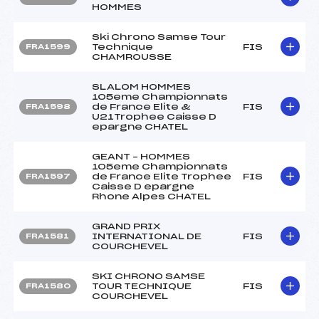
HOMMES
Ski Chrono Samse Tour
Technique
FIS
FRA1599
CHAMROUSSE
SLALOM HOMMES
105eme Championnats
de France Elite &
FIS
FRA1598
U21Trophee Caisse D
epargne CHATEL
GEANT – HOMMES
105eme Championnats
de France Elite Trophee
FIS
FRA1597
Caisse D epargne
Rhone Alpes CHATEL
GRAND PRIX
INTERNATIONAL DE
FIS
FRA1581
COURCHEVEL
SKI CHRONO SAMSE
TOUR TECHNIQUE
FIS
FRA1580
COURCHEVEL