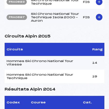
Ski Chrono National Tour
FIS
FRA0683
Technique
Ski Chrono National Tour
Technique Isola 2000 –
FIS
FRA0687
Auron
Circuits Alpin 2015
Circuits
Rang
Hommes Ski Chrono National Tour
14
Vitesse
Hommes Ski Chrono National Tour
19
Technique
Résultats Alpin 2014
Codex
Course
Cat.