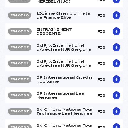
MERIBEL (NJC)
101ème Championnats
FIS
FRA0710
de France Elite
ENTRAINEMENT
FIS
FRA0709
DESCENTE
Gd Prix International
FIS
FRA0702
d'Arêches NJR Garçons
Gd Prix International
FIS
FRA0701
d'Arêches NJR Garçons
GP International Citadin
FIS
FRA6872
Nocturne
GP International Les
FIS
FRA0698
Menuires
Ski Chrono National Tour
FIS
FRA0697
Technique Les Menuires
Ski Chrono National Tour
FIS
FRA0696