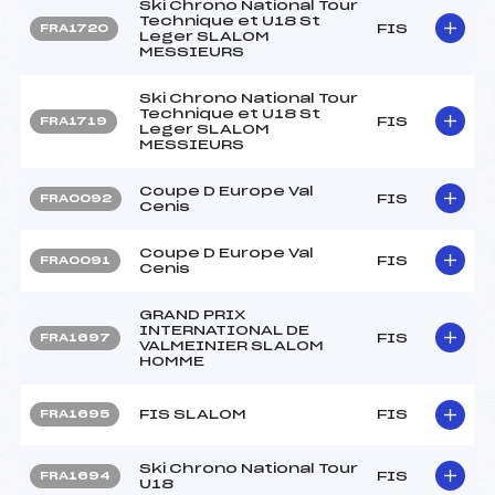
Ski Chrono National Tour
Technique et U18 St
FIS
FRA1720
Leger SLALOM
MESSIEURS
Ski Chrono National Tour
Technique et U18 St
FIS
FRA1719
Leger SLALOM
MESSIEURS
Coupe D Europe Val
FIS
FRA0092
Cenis
Coupe D Europe Val
FIS
FRA0091
Cenis
GRAND PRIX
INTERNATIONAL DE
FIS
FRA1697
VALMEINIER SLALOM
HOMME
FIS SLALOM
FIS
FRA1695
Ski Chrono National Tour
FIS
FRA1694
U18