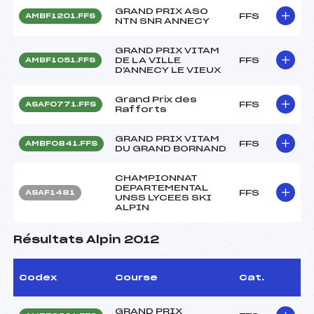
GRAND PRIX ASO
FFS
AMBF1201.FFS
NTN SNR ANNECY
GRAND PRIX VITAM
DE LA VILLE
FFS
AMBF1051.FFS
D'ANNECY LE VIEUX
Grand Prix des
FFS
ASAF0771.FFS
Rafforts
GRAND PRIX VITAM
FFS
AMBF0841.FFS
DU GRAND BORNAND
CHAMPIONNAT
DEPARTEMENTAL
FFS
ASAF1481
UNSS LYCEES SKI
ALPIN
Résultats Alpin 2012
Codex
Course
Cat.
GRAND PRIX