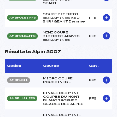
GEANT
COUPE DISTRICT
BENJAMINES ASO
FFS
AMBF0181.FFS
SNR / GEANT Damme
MINI COUPE
DISTRICT ARAVIS
FFS
AMBF0121.FFS
BENJAMINES
Résultats Alpin 2007
Codex
Course
Cat.
MICRO COUPE
FFS
AMBF1311
POUSSINES –
FINALE DES MINI
COUPES DU MONT
FFS
AMBF1121.FFS
BLANC TROPHEE
GLACES DES ALPES
FINALE DES MINI-