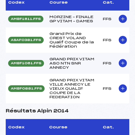
Codex
Course
Cat.
MORZINE – FINALE
FFS
AMBF1611.FFS
GP VITAM – DAMES
Grand Prix de
CREST VOLAND
FFS
ASAF0381.FFS
Qualif Coupe de la
Fédération
GRAND PRIX VITAM
ASO NTN SNR
FFS
AMBF1061.FFS
ANNECY
GRAND PRIX VITAM
VILLE ANNECY LE
VIEUX QUALIF
FFS
AMBF0881.FFS
COUPE DE LA
FEDERATION
Résultats Alpin 2014
Codex
Course
Cat.