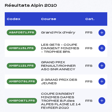
Résultats Alpin 2010
Codex
Course
Cat.
Grand Prix d'Héry
FFS
ASAF0571.FFS
LES GETS – COUPE
D'ARGENT MINIMES
FFS
AMBF1151.FFS
– TROPHEE BPA
GRAND PRIX
RENAULT/ROHNER
FFS
AMBF1121.FFS
ASO SNR ANNECY
2 GRAND PRIX DES
FFS
AMBF0791.FFS
JEUNES
COUPE D'ARGENT
MINIMES DAMES
TROPHEE B.P.des
FFS
AMBF0871.FFS
ALPES FLAINE LE 14
FEVRIER 2010