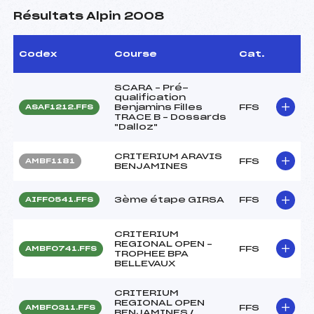
Résultats Alpin 2008
Codex
Course
Cat.
SCARA – Pré-
qualification
Benjamins Filles
FFS
ASAF1212.FFS
TRACE B – Dossards
"Dalloz"
CRITERIUM ARAVIS
FFS
AMBF1181
BENJAMINES
3ème étape GIRSA
FFS
AIFF0541.FFS
CRITERIUM
REGIONAL OPEN –
FFS
AMBF0741.FFS
TROPHEE BPA
BELLEVAUX
CRITERIUM
REGIONAL OPEN
FFS
AMBF0311.FFS
BENJAMINES /