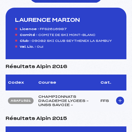
LAURENCE MARION
foi(s) le ski
Licence :
FFS2616987
Comité :
COMITE DE SKI MONT-BLANC
Club :
09082 SKI CLUB SEYTHENEX LA SAMBUY
Val. Lic. :
Oui
Résultats Alpin 2016
Codex
Course
Cat.
CHAMPIONNATS
D'ACADEMIE LYCEES –
FFS
ASAF1521
UNSS SAVOIE –
Résultats Alpin 2015