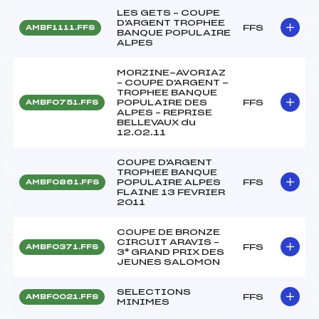
LES GETS – COUPE
D'ARGENT TROPHEE
FFS
AMBF1111.FFS
BANQUE POPULAIRE
ALPES
MORZINE-AVORIAZ
– COUPE D'ARGENT -
TROPHEE BANQUE
POPULAIRE DES
FFS
AMBF0751.FFS
ALPES – REPRISE
BELLEVAUX du
12.02.11
COUPE D'ARGENT
TROPHEE BANQUE
POPULAIRE ALPES
FFS
AMBF0861.FFS
FLAINE 13 FEVRIER
2011
COUPE DE BRONZE
CIRCUIT ARAVIS –
FFS
AMBF0371.FFS
3° GRAND PRIX DES
JEUNES SALOMON
SELECTIONS
FFS
AMBF0021.FFS
MINIMES