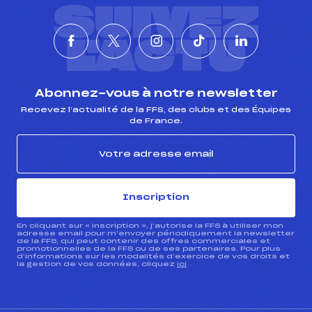
SUIVEZ
L'ACTU
Abonnez-vous à notre newsletter
Recevez l’actualité de la FFS, des clubs et des Équipes
de France.
Inscription
En cliquant sur « inscription », j’autorise la FFS à utiliser mon
adresse email pour m’envoyer périodiquement la newsletter
de la FFS, qui peut contenir des offres commerciales et
promotionnelles de la FFS ou de ses partenaires. Pour plus
d’informations sur les modalités d’exercice de vos droits et
la gestion de vos données, cliquez
ici