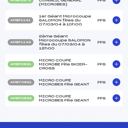
CONSEIL GENERAL
FFS
AMBF1271
(MICROBES)
1er Géant Microcoupe
SALOMON filles du
FFS
AMBF1141
07/03/04 à 10h00
2ème Géant
Microcoupe SALOMON
FFS
AMBF1142
filles du 07/03/04 à
12h00
MICRO COUPE
MICROBE Fille SKIER-
FFS
AMBF0621
CROSS
MICRO COUPE
FFS
AMBT0621
MICROBES Fille GEANT
MICRO COUPE
FFS
AMBF0622
MICROBES Fille GEANT