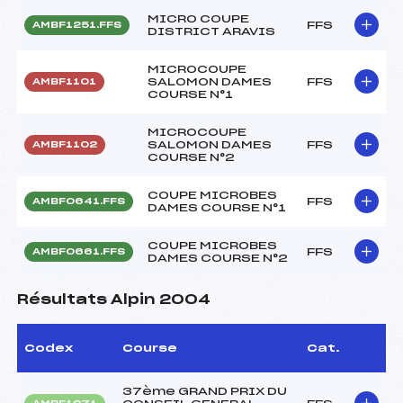
MICRO COUPE
FFS
AMBF1251.FFS
DISTRICT ARAVIS
MICROCOUPE
SALOMON DAMES
FFS
AMBF1101
COURSE N°1
MICROCOUPE
SALOMON DAMES
FFS
AMBF1102
COURSE N°2
COUPE MICROBES
FFS
AMBF0641.FFS
DAMES COURSE N°1
COUPE MICROBES
FFS
AMBF0661.FFS
DAMES COURSE N°2
Résultats Alpin 2004
Codex
Course
Cat.
37ème GRAND PRIX DU