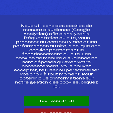
CONTACT
Nous utilisons des cookies de
ESPACE PRESSE
mesure d’audience (Google
Analytics) afin d’analyser la
fréquentation du site, vous
Ressources
proposer du contenu vidéo et les
performances du site, ainsi que des
Pass’Neige
cookies permettant le
Projet sportif fédéral
fonctionnement du site. Les
cookies de mesure d’audience ne
Projet de performance fédéral
sont déposés qu’avec votre
Antidopage
consentement. Vous pouvez
Pôle Développement, Formation, Suivi
accepter, refuser ou personnaliser
Scientifique
vos choix à tout moment. Pour
Listes ministérielles
obtenir plus d'informations sur
notre gestion des cookies, cliquez
Pôle vie de l’athlète
ici
.
Enseignement professionnel
Informatique et chronométrage
Circuits
TOUT ACCEPTER
Carrières
Développement des habiletés mentales