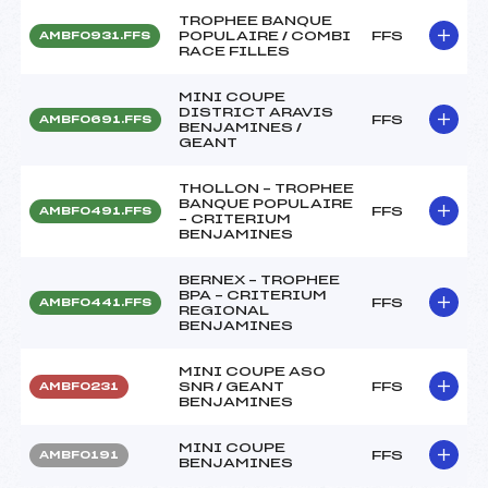
TROPHEE BANQUE
POPULAIRE / COMBI
FFS
AMBF0931.FFS
RACE FILLES
MINI COUPE
DISTRICT ARAVIS
FFS
AMBF0691.FFS
BENJAMINES /
GEANT
THOLLON – TROPHEE
BANQUE POPULAIRE
FFS
AMBF0491.FFS
– CRITERIUM
BENJAMINES
BERNEX – TROPHEE
BPA – CRITERIUM
FFS
AMBF0441.FFS
REGIONAL
BENJAMINES
MINI COUPE ASO
SNR / GEANT
FFS
AMBF0231
BENJAMINES
MINI COUPE
FFS
AMBF0191
BENJAMINES