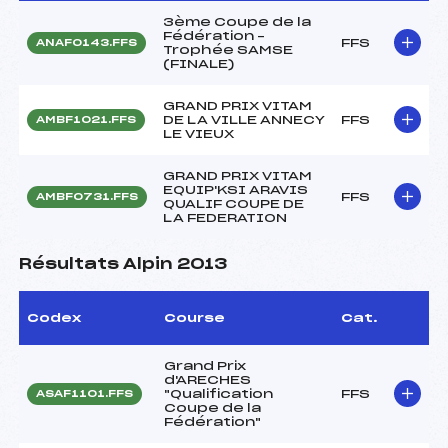
3ème Coupe de la
Fédération –
FFS
ANAF0143.FFS
Trophée SAMSE
(FINALE)
GRAND PRIX VITAM
DE LA VILLE ANNECY
FFS
AMBF1021.FFS
LE VIEUX
GRAND PRIX VITAM
EQUIP'KSI ARAVIS
FFS
AMBF0731.FFS
QUALIF COUPE DE
LA FEDERATION
Résultats Alpin 2013
Codex
Course
Cat.
Grand Prix
d'ARECHES
"Qualification
FFS
ASAF1101.FFS
Coupe de la
Fédération"