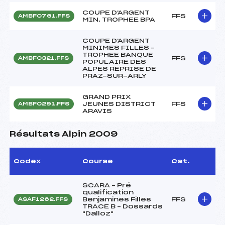
COUPE D'ARGENT
FFS
AMBF0761.FFS
MIN. TROPHEE BPA
COUPE D'ARGENT
MINIMES FILLES –
TROPHEE BANQUE
FFS
AMBF0321.FFS
POPULAIRE DES
ALPES REPRISE DE
PRAZ-SUR-ARLY
GRAND PRIX
JEUNES DISTRICT
FFS
AMBF0291.FFS
ARAVIS
Résultats Alpin 2009
Codex
Course
Cat.
SCARA – Pré
qualification
Benjamines Filles
FFS
ASAF1262.FFS
TRACE B – Dossards
"Dalloz"