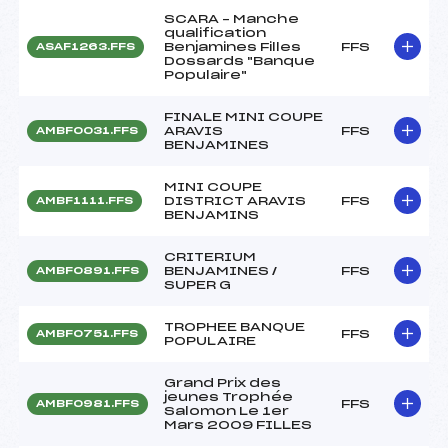
SCARA – Manche
qualification
Benjamines Filles
FFS
ASAF1263.FFS
Dossards "Banque
Populaire"
FINALE MINI COUPE
ARAVIS
FFS
AMBF0031.FFS
BENJAMINES
MINI COUPE
DISTRICT ARAVIS
FFS
AMBF1111.FFS
BENJAMINS
CRITERIUM
BENJAMINES /
FFS
AMBF0891.FFS
SUPER G
TROPHEE BANQUE
FFS
AMBF0751.FFS
POPULAIRE
Grand Prix des
jeunes Trophée
FFS
AMBF0981.FFS
Salomon Le 1er
Mars 2009 FILLES