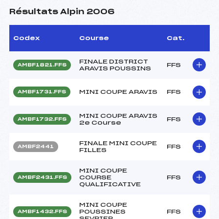
Résultats Alpin 2006
Codex
Course
Cat.
FINALE DISTRICT
FFS
AMBF1821.FFS
ARAVIS POUSSINS
MINI COUPE ARAVIS
FFS
AMBF1731.FFS
MINI COUPE ARAVIS
FFS
AMBF1732.FFS
2e Course
FINALE MINI COUPE
FFS
AMBF2441
FILLES
MINI COUPE
COURSE
FFS
AMBF2431.FFS
QUALIFICATIVE
MINI COUPE
POUSSINES
FFS
AMBF1432.FFS
SEVRIER