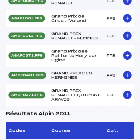
FFS
AMBF0261.FFS
RENAULT
Grand Prix de
FFS
ASAF1001.FFS
Crest-Voland
GRAND PRIX
FFS
AMBF1011.FFS
RENAULT – FEMMES
Grand Prix des
Rafforts Héry sur
FFS
ASAF0371.FFS
Ugine
GRAND PRIX DES
FFS
AMBF0481.FFS
HERMINES
GRAND PRIX
RENAULT EQUIP'SKI
FFS
AMBF0171.FFS
ARAVIS
Résultats Alpin 2011
Codex
Course
Cat.