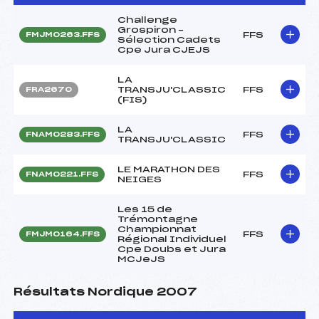
Challenge
Grospiron –
FFS
FMJM0263.FFS
Sélection Cadets
Cpe Jura CJEJS
LA
TRANSJU'CLASSIC
FFS
FRA2670
(FIS)
LA
FFS
FNAM0283.FFS
TRANSJU'CLASSIC
LE MARATHON DES
FFS
FNAM0221.FFS
NEIGES
Les 15 de
Trémontagne
Championnat
FFS
FMJM0164.FFS
Régional Individuel
Cpe Doubs et Jura
MCJeJS
Résultats Nordique 2007