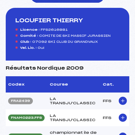
LOCUFIER THIERRY
foi(s) le ski
Licence :
FFS2616881
Comité :
COMITE DE SKI MASSIF JURASSIEN
Club :
07092 SKI CLUB DU GRANDVAUX
Val. Lic. :
Oui
Résultats Nordique 2009
Codex
Course
Cat.
LA
FFS
FRA2439
TRANSJU'CLASSIC
LA
FFS
FNAM0223.FFS
TRANSJU'CLASSIC
championnat ile de