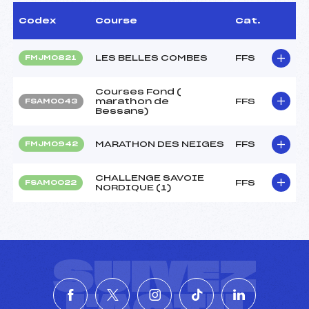
Codex
Course
Cat.
LES BELLES COMBES
FFS
FMJM0821
Courses Fond (
marathon de
FFS
FSAM0043
Bessans)
MARATHON DES NEIGES
FFS
FMJM0942
CHALLENGE SAVOIE
FFS
FSAM0022
NORDIQUE (1)
SUIVEZ