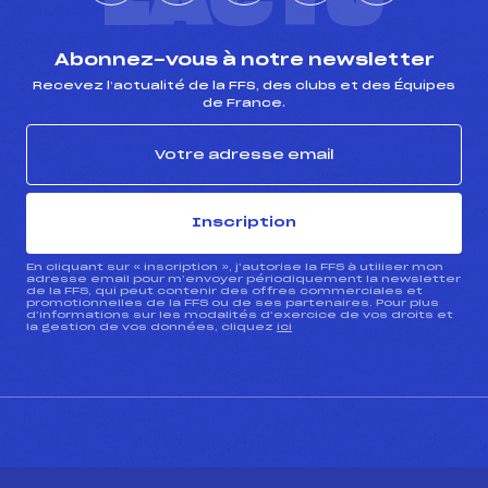
L'ACTU
Abonnez-vous à notre newsletter
Recevez l’actualité de la FFS, des clubs et des Équipes
de France.
Inscription
En cliquant sur « inscription », j’autorise la FFS à utiliser mon
adresse email pour m’envoyer périodiquement la newsletter
de la FFS, qui peut contenir des offres commerciales et
promotionnelles de la FFS ou de ses partenaires. Pour plus
d’informations sur les modalités d’exercice de vos droits et
la gestion de vos données, cliquez
ici
CONTACT