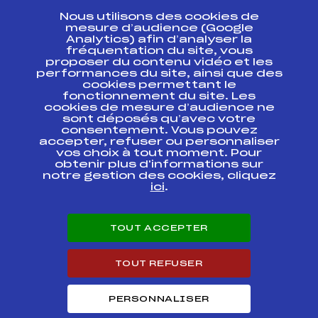
Nous utilisons des cookies de
ESPACE PRESSE
mesure d’audience (Google
Analytics) afin d’analyser la
fréquentation du site, vous
Ressources
proposer du contenu vidéo et les
performances du site, ainsi que des
Pass’Neige
cookies permettant le
Projet sportif fédéral
fonctionnement du site. Les
cookies de mesure d’audience ne
Projet de performance fédéral
sont déposés qu’avec votre
Antidopage
consentement. Vous pouvez
Pôle Développement, Formation, Suivi
accepter, refuser ou personnaliser
Scientifique
vos choix à tout moment. Pour
Listes ministérielles
obtenir plus d'informations sur
notre gestion des cookies, cliquez
Pôle vie de l’athlète
ici
.
Enseignement professionnel
Informatique et chronométrage
Circuits
TOUT ACCEPTER
Carrières
Développement des habiletés mentales
TOUT REFUSER
PERSONNALISER
© 2026 Fédération Française de Ski
Mentions légales
Politique de