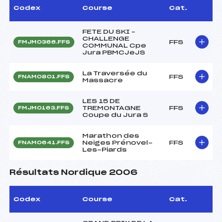
Codex
Course
Cat.
FETE DU SKI –
CHALLENGE
FFS
FMJM0366.FFS
COMMUNAL Cpe
Jura PBMCJeJS
La Traversée du
FFS
FNAM0801.FFS
Massacre
LES 15 DE
TREMONTAGNE
FFS
FMJM0163.FFS
Coupe du Jura S
Marathon des
Neiges Prénovel-
FFS
FNAM0641.FFS
Les-Piards
Résultats Nordique 2006
Codex
Course
Cat.