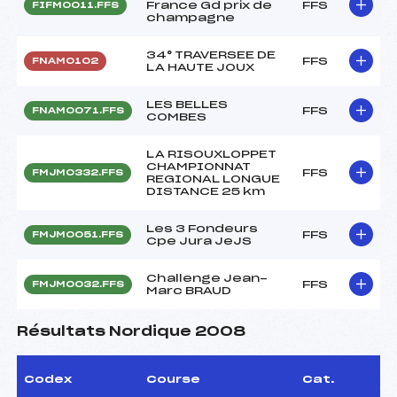
France Gd prix de
FFS
FIFM0011.FFS
champagne
34° TRAVERSEE DE
FFS
FNAM0102
LA HAUTE JOUX
LES BELLES
FFS
FNAM0071.FFS
COMBES
LA RISOUXLOPPET
CHAMPIONNAT
FFS
FMJM0332.FFS
REGIONAL LONGUE
DISTANCE 25 km
Les 3 Fondeurs
FFS
FMJM0051.FFS
Cpe Jura JeJS
Challenge Jean-
FFS
FMJM0032.FFS
Marc BRAUD
Résultats Nordique 2008
Codex
Course
Cat.