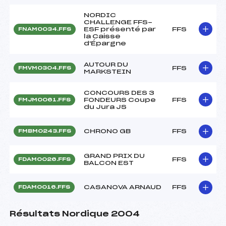
NORDIC
CHALLENGE FFS-
ESF présenté par
FFS
FNAM0034.FFS
la Caisse
d'Épargne
AUTOUR DU
FFS
FMVM0304.FFS
MARKSTEIN
CONCOURS DES 3
FONDEURS Coupe
FFS
FMJM0061.FFS
du Jura JS
CHRONO GB
FFS
FMBM0243.FFS
GRAND PRIX DU
FFS
FDAM0026.FFS
BALCON EST
CASANOVA ARNAUD
FFS
FDAM0016.FFS
Résultats Nordique 2004