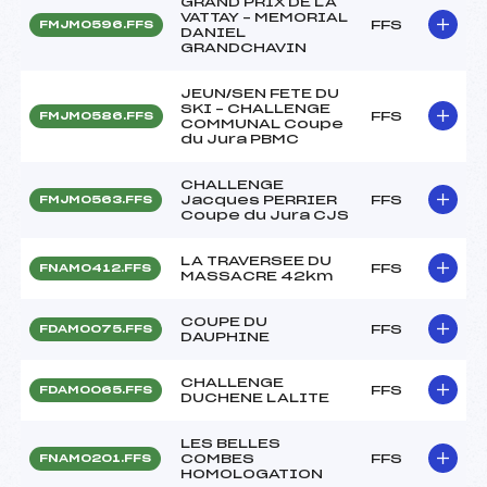
GRAND PRIX DE LA
VATTAY – MEMORIAL
FFS
FMJM0596.FFS
DANIEL
GRANDCHAVIN
JEUN/SEN FETE DU
SKI – CHALLENGE
FFS
FMJM0586.FFS
COMMUNAL Coupe
du Jura PBMC
CHALLENGE
Jacques PERRIER
FFS
FMJM0563.FFS
Coupe du Jura CJS
LA TRAVERSEE DU
FFS
FNAM0412.FFS
MASSACRE 42km
COUPE DU
FFS
FDAM0075.FFS
DAUPHINE
CHALLENGE
FFS
FDAM0065.FFS
DUCHENE LALITE
LES BELLES
COMBES
FFS
FNAM0201.FFS
HOMOLOGATION