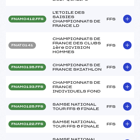
L'ETOILE DES
SAISIES
FFS
FNAM0412.FFS
CHAMPIONNATS DE
FRANCE LD
CHAMPIONNATS DE
FRANCE DES CLUBS
FFS
FNAT0141
1ère DIVISION
HOMMES
CHAMPIONNATS DE
FFS
FNAM0135.FFS
FRANCE SKIATHLON
CHAMPIONNATS DE
FRANCE
FFS
FNAM0133.FFS
INDIVIDUELS FOND
SAMSE NATIONAL
FFS
FNAM0125.FFS
TOUR FFS 6 FINALE
SAMSE NATIONAL
FFS
FNAM0122.FFS
TOUR FFS 6 FINALE
SAMSE NATIONAL