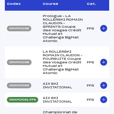
Codex
Course
Cat.
Prologue – LA
ROLLERSKI ROMAIN
CLAUDON –
SPRINTS Coupe
FFS
OMVM0032
des Vosges Crédit
Mutuel et
Challenge BigMat
Atomic
LA ROLLERSKI
ROMAIN CLAUDON –
POURSUITE Coupe
des Vosges Crédit
FFS
OMVM0036
Mutuel et
Challenge BigMat
Atomic
AIX SKI
FFS
ONAM0022
INVITATIONAL
AIX SKI
FFS
ONAM0021.FFS
INVITATIONAL
Championnat de