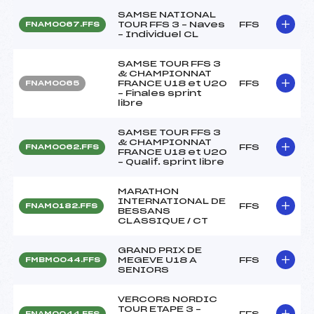
SAMSE NATIONAL
TOUR FFS 3 – Naves
FFS
FNAM0067.FFS
– Individuel CL
SAMSE TOUR FFS 3
& CHAMPIONNAT
FRANCE U18 et U20
FFS
FNAM0065
– Finales sprint
libre
SAMSE TOUR FFS 3
& CHAMPIONNAT
FFS
FNAM0062.FFS
FRANCE U18 et U20
– Qualif. sprint libre
MARATHON
INTERNATIONAL DE
FFS
FNAM0182.FFS
BESSANS
CLASSIQUE / CT
GRAND PRIX DE
MEGEVE U18 A
FFS
FMBM0044.FFS
SENIORS
VERCORS NORDIC
TOUR ETAPE 3 –
FFS
FNAM0044.FFS