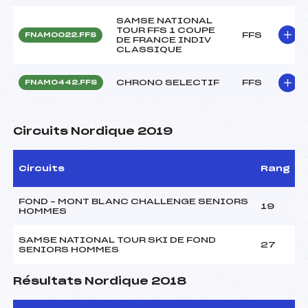
SAMSE NATIONAL
TOUR FFS 1 COUPE
FFS
FNAM0022.FFS
DE FRANCE INDIV
CLASSIQUE
CHRONO SELECTIF
FFS
FNAM0442.FFS
Circuits Nordique 2019
Circuits
Rang
FOND – MONT BLANC CHALLENGE SENIORS
19
HOMMES
SAMSE NATIONAL TOUR SKI DE FOND
27
SENIORS HOMMES
Résultats Nordique 2018