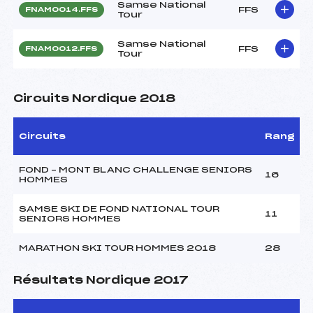
Samse National
FFS
FNAM0014.FFS
Tour
Samse National
FFS
FNAM0012.FFS
Tour
Circuits Nordique 2018
Circuits
Rang
FOND – MONT BLANC CHALLENGE SENIORS
16
HOMMES
SAMSE SKI DE FOND NATIONAL TOUR
11
SENIORS HOMMES
MARATHON SKI TOUR HOMMES 2018
28
Résultats Nordique 2017