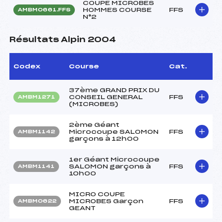
COUPE MICROBES
HOMMES COURSE
FFS
AMBM0661.FFS
N°2
Résultats Alpin 2004
Codex
Course
Cat.
37ème GRAND PRIX DU
CONSEIL GENERAL
FFS
AMBM1271
(MICROBES)
2ème Géant
Microcoupe SALOMON
FFS
AMBM1142
garçons à 12h00
1er Géant Microcoupe
SALOMON garçons à
FFS
AMBM1141
10h00
MICRO COUPE
MICROBES Garçon
FFS
AMBM0622
GEANT