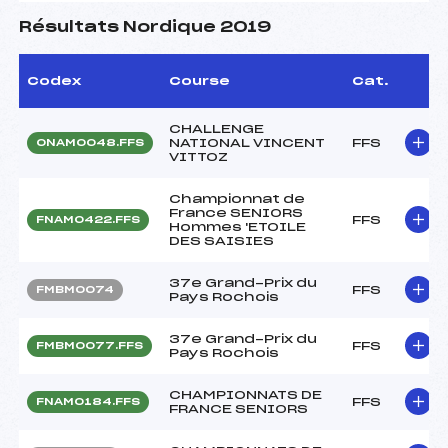
Résultats Nordique 2019
Codex
Course
Cat.
CHALLENGE
NATIONAL VINCENT
FFS
ONAM0048.FFS
VITTOZ
Championnat de
France SENIORS
FFS
FNAM0422.FFS
Hommes 'ETOILE
DES SAISIES
37e Grand-Prix du
FFS
FMBM0074
Pays Rochois
37e Grand-Prix du
FFS
FMBM0077.FFS
Pays Rochois
CHAMPIONNATS DE
FFS
FNAM0184.FFS
FRANCE SENIORS