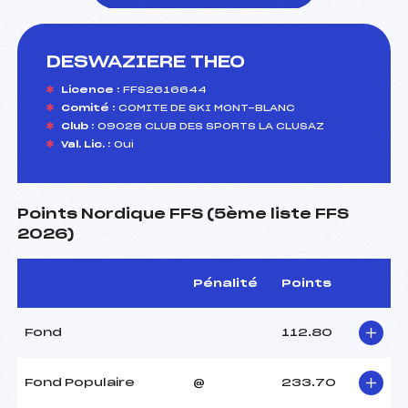
DESWAZIERE THEO
foi(s) le ski
Licence :
FFS2616644
Comité :
COMITE DE SKI MONT-BLANC
Club :
09028 CLUB DES SPORTS LA CLUSAZ
Val. Lic. :
Oui
Points Nordique FFS (5ème liste FFS
2026)
Pénalité
Points
Fond
112.80
Fond Populaire
@
233.70