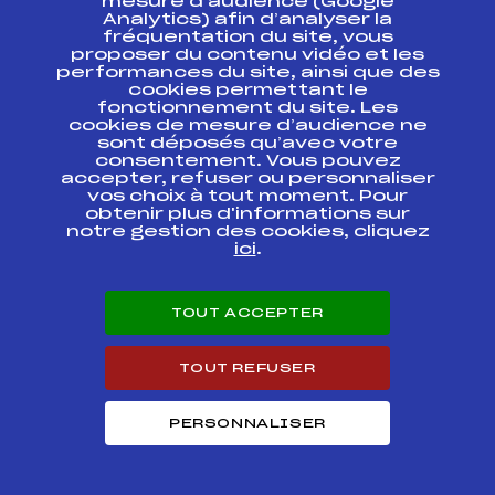
mesure d’audience (Google
FRANCE DE SPRINT
Analytics) afin d’analyser la
fréquentation du site, vous
CHAMPIONNATS DE
proposer du contenu vidéo et les
FRANCE DE RELAIS
performances du site, ainsi que des
FFS
FNAM0421
SKI DE FOND
cookies permettant le
HOMMES
fonctionnement du site. Les
cookies de mesure d’audience ne
CHAMPIONNAT DE
sont déposés qu’avec votre
FRANCE MASS-
FFS
FNAM0412.FFS
consentement. Vous pouvez
START
accepter, refuser ou personnaliser
vos choix à tout moment. Pour
obtenir plus d'informations sur
RELAIS
notre gestion des cookies, cliquez
CHAMPIONNATS DE
FFS
FNAT0401
ici
.
FRANCE DES CLUBS
1ERE DIVISION
SAMSE NATIONAL
TOUT ACCEPTER
FFS
FNAM0385
TOUR FFS FINALE
TOUT REFUSER
SAMSE NATIONAL
FFS
FNAM0381.FFS
TOUR FFS FINALE
PERSONNALISER
GP DES
FFS
FMBM0131
CONTAMINES