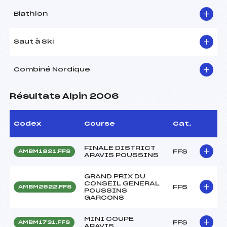
Biathlon
Saut à Ski
Combiné Nordique
Résultats Alpin 2006
Codex
Course
Cat.
FINALE DISTRICT
FFS
AMBM1821.FFS
ARAVIS POUSSINS
GRAND PRIX DU
CONSEIL GENERAL
FFS
AMBM2622.FFS
POUSSINS
GARCONS
MINI COUPE
FFS
AMBM1731.FFS
ARAVIS