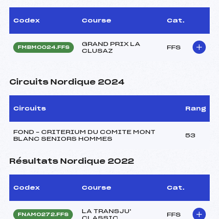
Codex
Course
Cat.
GRAND PRIX LA
FFS
FMBM0024.FFS
CLUSAZ
Circuits Nordique 2024
Circuits
Rang
FOND – CRITERIUM DU COMITE MONT
53
BLANC SENIORS HOMMES
Résultats Nordique 2022
Codex
Course
Cat.
LA TRANSJU'
FFS
FNAM0272.FFS
CLASSIC