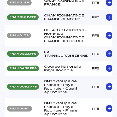
CHAMPIONNATS DE
FFS
FNAM0186
FRANCE
CHAMPIONNATS DE
FFS
FNAM0182.FFS
FRANCE SENOIRS
RELAIS DIVISION 1 -
Hommes-
FFS
FNAM0172
CHAMPIONNATS DE
FRANCE DES CLUBS
LA
FFS
FNAM0323.FFS
TRANSJURASSIENNE
Course Nationale
FFS
FNAM0452.FFS
Pays Rochois
SNT3 Coupe de
France – Pays
FFS
FNAM0092.FFS
Rochois – Qualif
sprint libre
SNT3 Coupe de
France – Pays
FFS
FNAM0094
Rochois – Finale
sprint libre