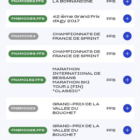
LA BORNANDINE
FFS
FNAM0262.FFS
42 ième Grand Prix
FFS
FMBM0065.FFS
d'Agy 2017
CHAMPIONNATS DE
FFS
FNAM0064
FRANCE DE SPRINT
CHAMPIONNATS DE
FFS
FNAM0066.FFS
FRANCE DE SPRINT
MARATHON
INTERNATIONAL DE
BESSANS
FFS
FNAM0152.FFS
MARATHON SKI
TOUR 1 (FIN)
*CLASSIC*
GRAND-PRIX DE LA
VALLEE DU
FFS
FMBM0023
BOUCHET
GRAND-PRIX DE LA
VALLEE DU
FFS
FMBM0026.FFS
BOUCHET