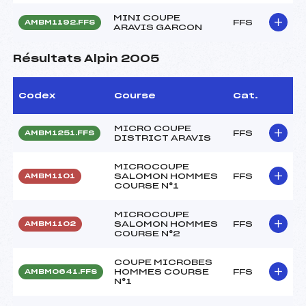
MINI COUPE
FFS
AMBM1192.FFS
ARAVIS GARCON
Résultats Alpin 2005
Codex
Course
Cat.
MICRO COUPE
FFS
AMBM1251.FFS
DISTRICT ARAVIS
MICROCOUPE
SALOMON HOMMES
FFS
AMBM1101
COURSE N°1
MICROCOUPE
SALOMON HOMMES
FFS
AMBM1102
COURSE N°2
COUPE MICROBES
HOMMES COURSE
FFS
AMBM0641.FFS
N°1