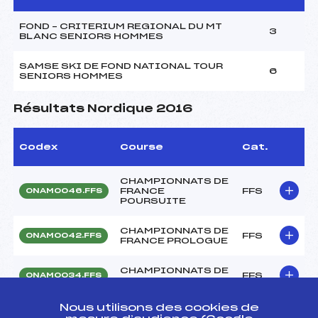
FOND – CRITERIUM REGIONAL DU MT
3
BLANC SENIORS HOMMES
SAMSE SKI DE FOND NATIONAL TOUR
6
SENIORS HOMMES
Résultats Nordique 2016
Codex
Course
Cat.
CHAMPIONNATS DE
FRANCE
FFS
ONAM0046.FFS
POURSUITE
CHAMPIONNATS DE
FFS
ONAM0042.FFS
FRANCE PROLOGUE
CHAMPIONNATS DE
FFS
ONAM0034.FFS
FRANCE DE SPRINT
Nous utilisons des cookies de
CHAMPIONNATS DE
FFS
ONAM0038