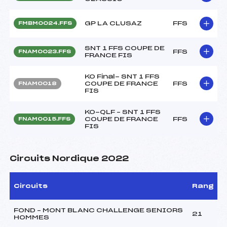
GP LA CLUSAZ
FFS
FMBM0024.FFS
SNT 1 FFS COUPE DE
FFS
FNAM0023.FFS
FRANCE FIS
KO Final- SNT 1 FFS
COUPE DE FRANCE
FFS
FNAM0018
FIS
KO-QLF – SNT 1 FFS
COUPE DE FRANCE
FFS
FNAM0015.FFS
FIS
Circuits Nordique 2022
Circuits
Rang
FOND – MONT BLANC CHALLENGE SENIORS
21
HOMMES