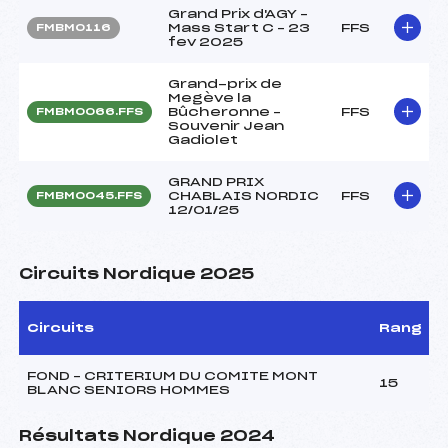
Grand Prix d'AGY –
Mass Start C – 23
FFS
FMBM0116
fev 2025
Grand-prix de
Megève la
Bûcheronne –
FFS
FMBM0066.FFS
Souvenir Jean
Gadiolet
GRAND PRIX
CHABLAIS NORDIC
FFS
FMBM0045.FFS
12/01/25
Circuits Nordique 2025
Circuits
Rang
FOND – CRITERIUM DU COMITE MONT
15
BLANC SENIORS HOMMES
Résultats Nordique 2024