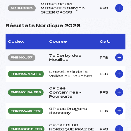
MICRO COUPE
MICROBES Garçon
FFS
AMBM0621
SKIER CROSS
Résultats Nordique 2026
Codex
Course
Cat.
7e Derby des
FFS
FMBM0157
Mouilles
Grand-prix de la
FFS
FMBM0144.FFS
Vallée du Bouchet
GP des
Contamines –
FFS
FMBM0134.FFS
Poursuite
GP des Dragons
FFS
FMBM0125.FFS
d'Annecy
GP SKI CLUB
NORDIQUE PRAZ DE
FFS
FMBM0066.FFS