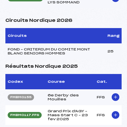
LYS SOMMAND
Circuits Nordique 2026
Circuits
Rang
FOND – CRITERIUM DU COMITE MONT
25
BLANC SENIORS HOMMES
Résultats Nordique 2025
Codex
Course
Cat.
6e Derby des
FFS
FMBM0155
Mouilles
Grand Prix d'AGY –
Mass Start C – 23
FFS
FMBM0117.FFS
fev 2025