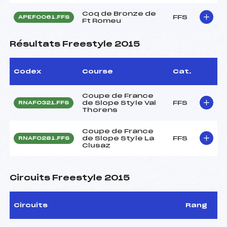
Coq de Bronze de
FFS
APEF0061.FFS
Ft Romeu
Résultats Freestyle 2015
Codex
Course
Cat.
Coupe de France
de Slope Style Val
FFS
RNAF0321.FFS
Thorens
Coupe de France
de Slope Style La
FFS
RNAF0281.FFS
Clusaz
Circuits Freestyle 2015
Circuits
Rang