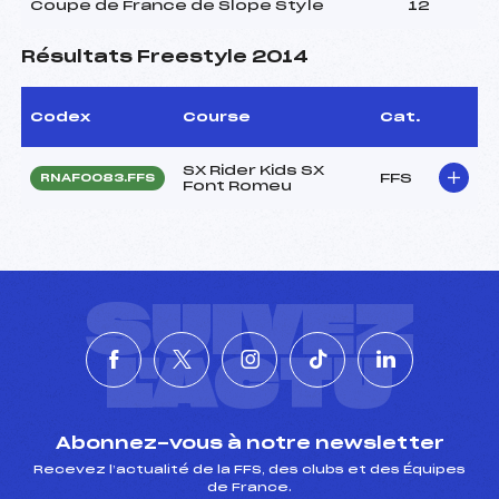
Coupe de France de Slope Style
12
Résultats Freestyle 2014
Codex
Course
Cat.
SX Rider Kids SX
FFS
RNAF0083.FFS
Font Romeu
SUIVEZ
L'ACTU
Abonnez-vous à notre newsletter
Recevez l’actualité de la FFS, des clubs et des Équipes
de France.