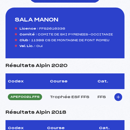
SALA MANON
foi(s) le ski
Licence :
FFS2616336
Comité :
COMITE DE SKI PYRENEES-OCCITANIE
Club :
11388 CS DE MONTAGNE DE FONT ROMEU
Val. Lic. :
Oui
Résultats Alpin 2020
Codex
Course
Cat.
Trophée ESF FFS
FFS
APEF0021.FFS
Résultats Alpin 2018
Codex
Course
Cat.