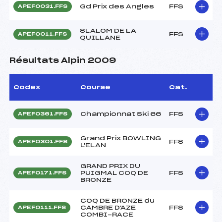
Gd Prix des Angles
FFS
APEF0031.FFS
SLALOM DE LA
FFS
APEF0011.FFS
QUILLANE
Résultats Alpin 2009
Codex
Course
Cat.
Championnat Ski 66
FFS
APEF0361.FFS
Grand Prix BOWLING
FFS
APEF0301.FFS
L'ELAN
GRAND PRIX DU
PUIGMAL COQ DE
FFS
APEF0171.FFS
BRONZE
COQ DE BRONZE du
CAMBRE D'AZE
FFS
APEF0111.FFS
COMBI-RACE