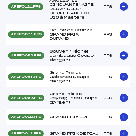
ANGLES "LE
CINQUANTENAIRE
FFS
APEF0121.FFS
DES ANGLES"
COUPE D'ARGENT
U16 à Masters
Coupe de Bronze
GRAND PRIX
FFS
APEF0071.FFS
DURAND
Souvenir Michel
Jambaque Coupe
FFS
APEF0053.FFS
d'Argent
Grand Prix du
Cabanou Coupe
FFS
APEF0051.FFS
d'Argent
Grand Prix de
Peyragudes Coupe
FFS
APEF0052.FFS
d'Argent
GRAND PRIX EDF
FFS
APEF0012.FFS
GRAND PRIX DE PIAU
FFS
APEF0011.FFS