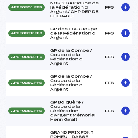
NORDIKA/Coupe de
la Fédération d
FFS
APEF0391.FFS
Argent/ CHP DEP DE
L'HERAULT
GP des ESF /Coupe
de la Fédération d
FFS
APEF0372.FFS
Argent
GP de la Combe /
Coupe de la
FFS
APEF0293.FFS
Fédération d
Argent
GP de la Combe /
Coupe de la
FFS
APEF0291.FFS
Fédération d
Argent
GP Bolquère /
Coupe de la
Fédération
FFS
APEF0281.FFS
d'Argent Mémorial
Henri Giralt
GRAND PRIX FONT
ROMEU – DASSE