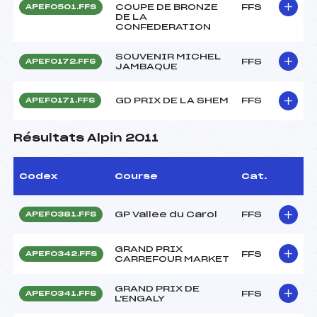
COUPE DE BRONZE
FFS
APEF0501.FFS
DE LA
CONFEDERATION
SOUVENIR MICHEL
FFS
APEF0172.FFS
JAMBAQUE
GD PRIX DE LA SHEM
FFS
APEF0171.FFS
Résultats Alpin 2011
Codex
Course
Cat.
GP Vallee du Carol
FFS
APEF0381.FFS
GRAND PRIX
FFS
APEF0342.FFS
CARREFOUR MARKET
GRAND PRIX DE
FFS
APEF0341.FFS
L'ENGALY