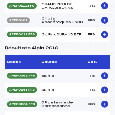
GRAND PRIX DE
FFS
APEF0211.FFS
CARCASSONNE
Chpts
FFS
APEF0101
Académiques UNSS
Gd Prix DURAND BTP
FFS
APEF0011.FFS
Résultats Alpin 2010
Codex
Course
Cat.
SE 4.5
FFS
APEF0361.FFS
SE 4.5
FFS
APEF0251.FFS
GP de la ville de
FFS
APEF0201.FFS
Carcassonne