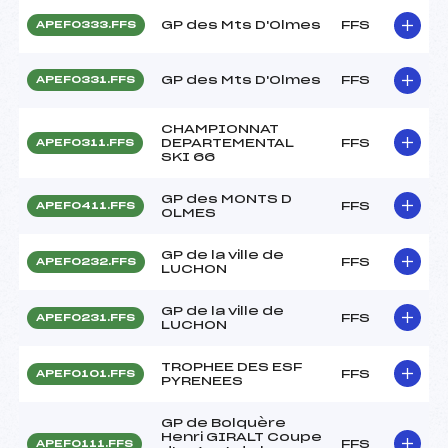
GP des Mts D'Olmes
FFS
APEF0333.FFS
GP des Mts D'Olmes
FFS
APEF0331.FFS
CHAMPIONNAT
DEPARTEMENTAL
FFS
APEF0311.FFS
SKI 66
GP des MONTS D
FFS
APEF0411.FFS
OLMES
GP de la ville de
FFS
APEF0232.FFS
LUCHON
GP de la ville de
FFS
APEF0231.FFS
LUCHON
TROPHEE DES ESF
FFS
APEF0101.FFS
PYRENEES
GP de Bolquère
Henri GIRALT Coupe
FFS
APEF0111.FFS