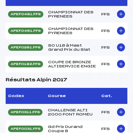
CHAMPIONNAT DES
FFS
APEF0481.FFS
PYRENEES
CHAMPIONNAT DES
FFS
APEF0461.FFS
PYRENEES
SO U18 à Mast
FFS
APEF0261.FFS
Grand Prix du Slat
COUPE DE BRONZE
FFS
APEF0182.FFS
ALTISERVICE ENGIE
Résultats Alpin 2017
Codex
Course
Cat.
CHALLENGE ALTI
FFS
APEF0311.FFS
2000 FONT ROMEU
Gd Prix Durand
FFS
APEF0031.FFS
Coupe B