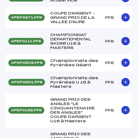
Altiservice
COUPE D'ARGENT –
GRAND PRIX DE LA
FFS
APEF0271.FFS
VALLEE D'AURE
CHAMPIONNAT
DEPARTEMENTAL
FFS
APEF0111.FFS
SKI66 U16 à
MASTERS
Championnats des
FFS
APOF0202.FFS
Pyrénées Géant
Championnats des
Pyrénées U 16 à
FFS
APOF0201.FFS
Masters
GRAND PRIX DES
ANGLES "LE
CINQUANTENAIRE
FFS
APEF0122.FFS
DES ANGLES"
COUPE D'ARGENT
U16 à Masters
GRAND PRIX DES