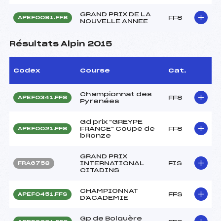
GRAND PRIX DE LA
FFS
APEF0091.FFS
NOUVELLE ANNEE
Résultats Alpin 2015
Codex
Course
Cat.
Championnat des
FFS
APEF0341.FFS
Pyrenées
Gd prix "GREYPE
FRANCE" Coupe de
FFS
APEF0021.FFS
bRonze
GRAND PRIX
INTERNATIONAL
FIS
FRA6758
CITADINS
CHAMPIONNAT
FFS
APEF0451.FFS
D'ACADEMIE
Gp de Bolquère