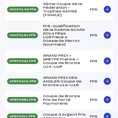
3ème Coupe de la
Fédération –
FFS
ANAF0142.FFS
Trophée SAMSE
(FINALE)
Pré-Qualification
de la 34ème SCARA
2014 Filles
FFS
ANAF0121.FFS
U16Tracé A
Dossards Pierrot
Gourmand
GRAND PRIX «
GREYPE France »
FFS
APEF0421.FFS
Coupe de Bronze
U14-U16
GRAND PRIX DES
ANGLES Coupe de
FFS
APEF0401.FFS
bronze U14-U16
Coupe de Bronze
Prix de Porté
FFS
APEF0361.FFS
Puymorens
Coupe d Argent Prix
FFS
APEF0311.FFS