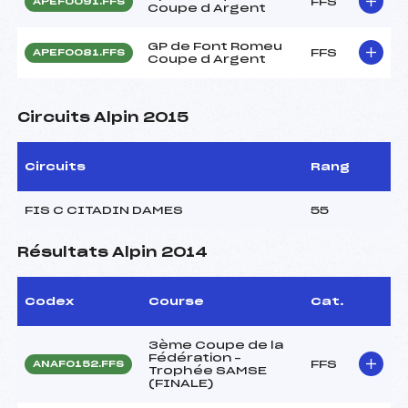
FFS
APEF0091.FFS
Coupe d Argent
GP de Font Romeu
FFS
APEF0081.FFS
Coupe d Argent
Circuits Alpin 2015
Circuits
Rang
FIS C CITADIN DAMES
55
Résultats Alpin 2014
Codex
Course
Cat.
3ème Coupe de la
Fédération –
FFS
ANAF0152.FFS
Trophée SAMSE
(FINALE)