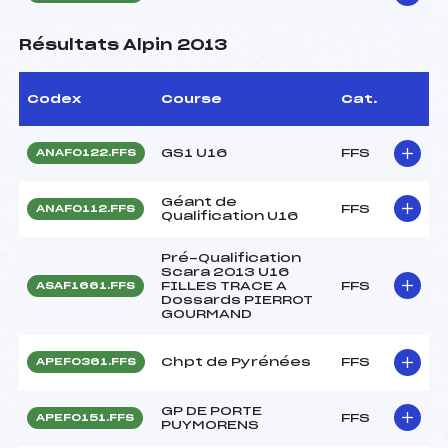
Résultats Alpin 2013
Codex
Course
Cat.
GS1 U16
FFS
ANAF0122.FFS
Géant de
FFS
ANAF0112.FFS
Qualification U16
Pré-Qualification
Scara 2013 U16
FILLES TRACE A
FFS
ASAF1661.FFS
Dossards PIERROT
GOURMAND
Chpt de Pyrénées
FFS
APEF0361.FFS
GP DE PORTE
FFS
APEF0151.FFS
PUYMORENS