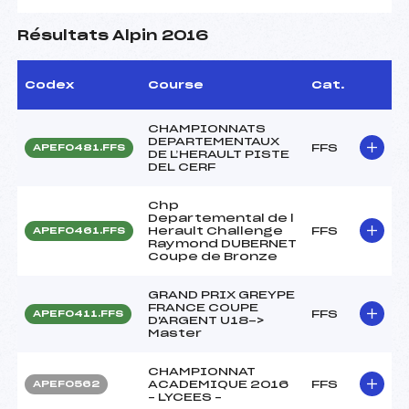
Résultats Alpin 2016
Codex
Course
Cat.
CHAMPIONNATS
DEPARTEMENTAUX
FFS
APEF0481.FFS
DE L’HERAULT PISTE
DEL CERF
Chp
Departemental de l
Herault Challenge
FFS
APEF0461.FFS
Raymond DUBERNET
Coupe de Bronze
GRAND PRIX GREYPE
FRANCE COUPE
FFS
APEF0411.FFS
D'ARGENT U18->
Master
CHAMPIONNAT
ACADEMIQUE 2016
FFS
APEF0562
– LYCEES –