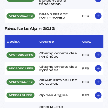
d'argent de la
fédération.
GRAND PRIX DE
FFS
APEF0031.FFS
FONT- ROMEU
Résultats Alpin 2012
Codex
Course
Cat.
Championnats des
FFS
APOF0202.FFS
Pyrénées
Championnats des
FFS
APOF0201.FFS
Pyrénées
GRAND PRIX VALLEE
FFS
APEF0411.FFS
DU CAROL
Gp des Angles
FFS
APEF0131.FFS
GP CHALETS