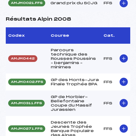
Grand prix du SCJG
FFS
AMJM0021.FFS
Résultats Alpin 2008
Codex
Course
Cat.
Parcours
technique des
Rousses Poussins
FFS
AMJM0442
– benjamins –
minimes
GP des Monts-Jura
FFS
AMJM0402.FFS
Finale Trophée BPA
GP de Morbier-
Bellefontaine
FFS
AMJM0311.FFS
Coupe du Massif
Jurassien
Descente des
Jeunes Trophée
FFS
AMJM0271.FFS
Banque Populaire
des Alpes