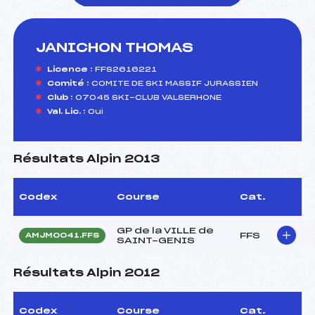
JANICHON THOMAS
foi(s) le ski
Licence :
FFS2616221
Comité :
COMITE DE SKI MASSIF JURASSIEN
Club :
07045 SKI-CLUB VALSERHONE
Val. Lic. :
Oui
Résultats Alpin 2013
Codex
Course
Cat.
GP de la VILLE de
FFS
AMJM0041.FFS
SAINT-GENIS
Résultats Alpin 2012
Codex
Course
Cat.