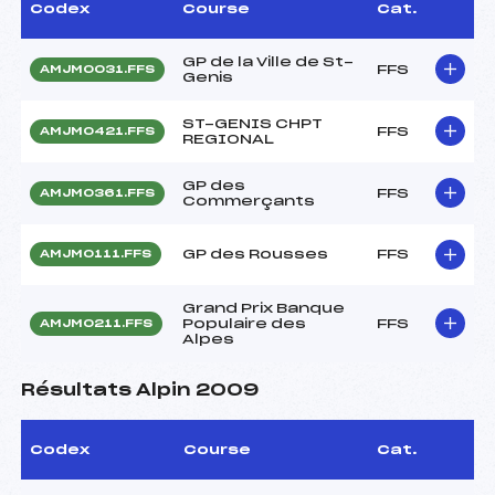
Codex
Course
Cat.
GP de la Ville de St-
FFS
AMJM0031.FFS
Genis
ST-GENIS CHPT
FFS
AMJM0421.FFS
REGIONAL
GP des
FFS
AMJM0361.FFS
Commerçants
GP des Rousses
FFS
AMJM0111.FFS
Grand Prix Banque
Populaire des
FFS
AMJM0211.FFS
Alpes
Résultats Alpin 2009
Codex
Course
Cat.