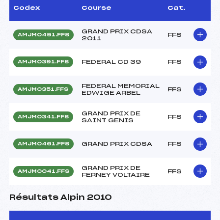
Codex
Course
Cat.
GRAND PRIX CDSA
FFS
AMJM0491.FFS
2011
FEDERAL CD 39
FFS
AMJM0391.FFS
FEDERAL MEMORIAL
FFS
AMJM0351.FFS
EDWIGE ARBEL
GRAND PRIX DE
FFS
AMJM0341.FFS
SAINT GENIS
GRAND PRIX CDSA
FFS
AMJM0461.FFS
GRAND PRIX DE
FFS
AMJM0041.FFS
FERNEY VOLTAIRE
Résultats Alpin 2010