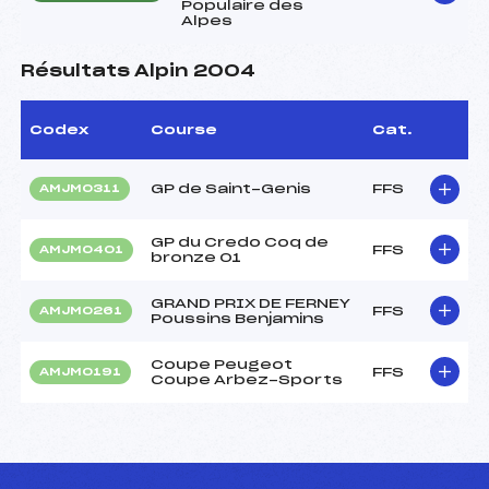
Populaire des
Alpes
Résultats Alpin 2004
Codex
Course
Cat.
GP de Saint-Genis
FFS
AMJM0311
GP du Credo Coq de
FFS
AMJM0401
bronze 01
GRAND PRIX DE FERNEY
FFS
AMJM0261
Poussins Benjamins
Coupe Peugeot
FFS
AMJM0191
Coupe Arbez-Sports