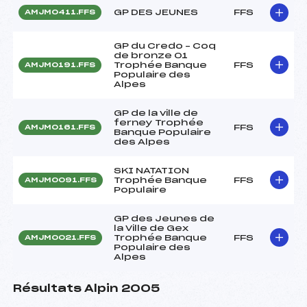
GP DES JEUNES
FFS
AMJM0411.FFS
GP du Credo – Coq
de bronze 01
Trophée Banque
FFS
AMJM0191.FFS
Populaire des
Alpes
GP de la ville de
ferney Trophée
FFS
AMJM0161.FFS
Banque Populaire
des Alpes
SKI NATATION
Trophée Banque
FFS
AMJM0091.FFS
Populaire
GP des Jeunes de
la Ville de Gex
Trophée Banque
FFS
AMJM0021.FFS
Populaire des
Alpes
Résultats Alpin 2005