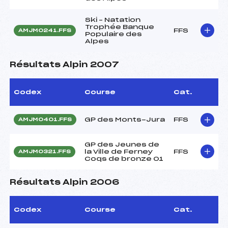
Ski – Natation
Trophée Banque
FFS
AMJM0241.FFS
Populaire des
Alpes
Résultats Alpin 2007
Codex
Course
Cat.
GP des Monts-Jura
FFS
AMJM0401.FFS
GP des Jeunes de
la Ville de Ferney
FFS
AMJM0321.FFS
Coqs de bronze 01
Résultats Alpin 2006
Codex
Course
Cat.