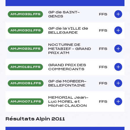
GP de SAINT-
FFS
AMJM0331.FFS
GENIS
GP de la VILLE de
FFS
AMJM0301.FFS
BELLEGARDE
NOCTURNE DE
METABIEF – GRAND
FFS
AMJM0231.FFS
PRIX ATM
GRAND PRIX DES
FFS
AMJM0181.FFS
COMMERCANTS
GP de MORBIER-
FFS
AMJM0091.FFS
BELLEFONTAINE
MEMORIAL Jean-
Luc MOREL et
FFS
AMJM0071.FFS
Michel CLAUDON
Résultats Alpin 2011