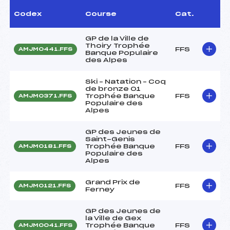
Codex
Course
Cat.
GP de la Ville de
Thoiry Trophée
FFS
AMJM0441.FFS
Banque Populaire
des Alpes
Ski – Natation – Coq
de bronze 01
Trophée Banque
FFS
AMJM0371.FFS
Populaire des
Alpes
GP des Jeunes de
Saint-Genis
Trophée Banque
FFS
AMJM0181.FFS
Populaire des
Alpes
Grand Prix de
FFS
AMJM0121.FFS
Ferney
GP des Jeunes de
la Ville de Gex
Trophée Banque
FFS
AMJM0041.FFS