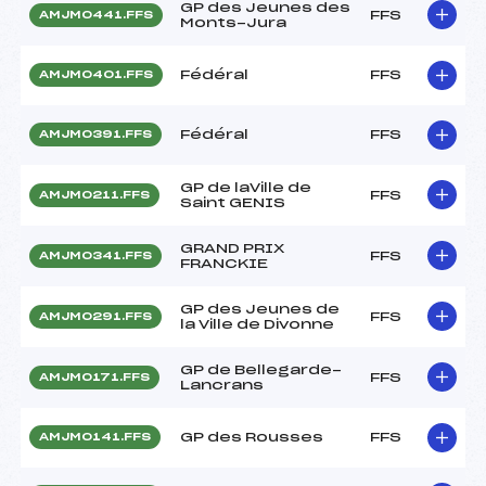
GP des Jeunes des
FFS
AMJM0441.FFS
Monts-Jura
Fédéral
FFS
AMJM0401.FFS
Fédéral
FFS
AMJM0391.FFS
GP de laVille de
FFS
AMJM0211.FFS
Saint GENIS
GRAND PRIX
FFS
AMJM0341.FFS
FRANCKIE
GP des Jeunes de
FFS
AMJM0291.FFS
la Ville de Divonne
GP de Bellegarde-
FFS
AMJM0171.FFS
Lancrans
GP des Rousses
FFS
AMJM0141.FFS