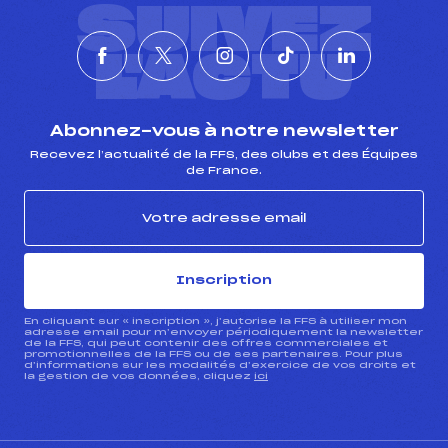
SUIVEZ
L'ACTU
Abonnez-vous à notre newsletter
Recevez l’actualité de la FFS, des clubs et des Équipes
de France.
Inscription
En cliquant sur « inscription », j’autorise la FFS à utiliser mon
adresse email pour m’envoyer périodiquement la newsletter
de la FFS, qui peut contenir des offres commerciales et
promotionnelles de la FFS ou de ses partenaires. Pour plus
d’informations sur les modalités d’exercice de vos droits et
la gestion de vos données, cliquez
ici