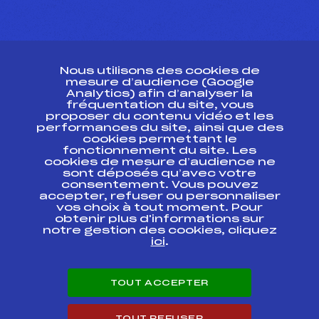
CONTACT
Nous utilisons des cookies de
ESPACE PRESSE
mesure d’audience (Google
Analytics) afin d’analyser la
fréquentation du site, vous
Ressources
proposer du contenu vidéo et les
performances du site, ainsi que des
Pass’Neige
cookies permettant le
Projet sportif fédéral
fonctionnement du site. Les
cookies de mesure d’audience ne
Projet de performance fédéral
sont déposés qu’avec votre
Antidopage
consentement. Vous pouvez
Pôle Développement, Formation, Suivi
accepter, refuser ou personnaliser
Scientifique
vos choix à tout moment. Pour
Listes ministérielles
obtenir plus d'informations sur
notre gestion des cookies, cliquez
Pôle vie de l’athlète
ici
.
Enseignement professionnel
Informatique et chronométrage
Circuits
TOUT ACCEPTER
Carrières
Développement des habiletés mentales
TOUT REFUSER