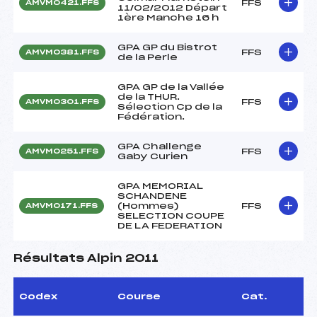
FFS
AMVM0421.FFS
11/02/2012 Départ
1ère Manche 16 h
GPA GP du Bistrot
FFS
AMVM0381.FFS
de la Perle
GPA GP de la Vallée
de la THUR.
FFS
AMVM0301.FFS
Sélection Cp de la
Fédération.
GPA Challenge
FFS
AMVM0251.FFS
Gaby Curien
GPA MEMORIAL
SCHANDENE
(Hommes)
FFS
AMVM0171.FFS
SELECTION COUPE
DE LA FEDERATION
Résultats Alpin 2011
Codex
Course
Cat.