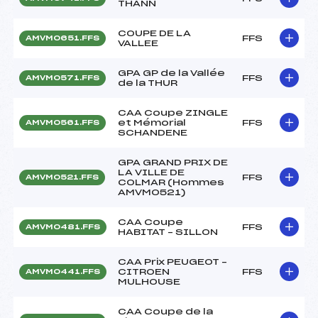
THANN
COUPE DE LA
FFS
AMVM0651.FFS
VALLEE
GPA GP de la Vallée
FFS
AMVM0571.FFS
de la THUR
CAA Coupe ZINGLE
et Mémorial
FFS
AMVM0561.FFS
SCHANDENE
GPA GRAND PRIX DE
LA VILLE DE
FFS
AMVM0521.FFS
COLMAR (Hommes
AMVM0521)
CAA Coupe
FFS
AMVM0481.FFS
HABITAT – SILLON
CAA Prix PEUGEOT –
CITROEN
FFS
AMVM0441.FFS
MULHOUSE
CAA Coupe de la