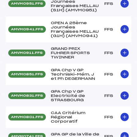
Journées
FFS
AMVM0951.FFS
Françaises MELLAU
(S1H) (AMVM0951)
OPEN A 25ème
Journées
FFS
AMVM0941.FFS
Françaises MELLAU
(G1H) (AMVM0941)
GRAND PRIX
FUHRER SPORTS
FFS
AMVM0911.FFS
TWINNER
GPA Chp V GP
Techniski-Mém. J
FFS
AMVM0851.FFS
et Ph DEGERMANN
GPA Chp V GP
Electricité de
FFS
AMVM0831.FFS
STRASBOURG
CAA Critérium
Régional
FFS
AMVM0801.FFS
Corporatif
GPA GP de la Ville de
FFS
AMVM0741.FFS