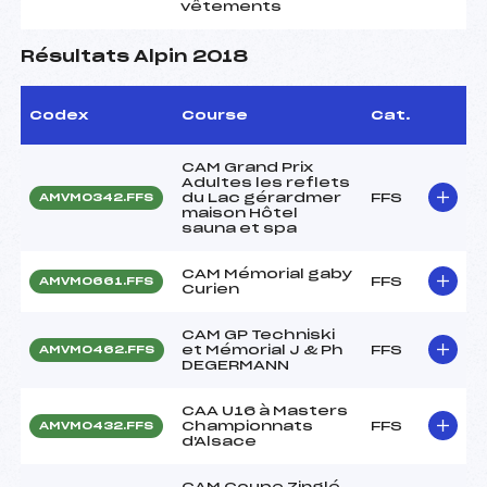
vêtements
Résultats Alpin 2018
Codex
Course
Cat.
CAM Grand Prix
Adultes les reflets
du Lac gérardmer
FFS
AMVM0342.FFS
maison Hôtel
sauna et spa
CAM Mémorial gaby
FFS
AMVM0661.FFS
Curien
CAM GP Techniski
et Mémorial J & Ph
FFS
AMVM0462.FFS
DEGERMANN
CAA U16 à Masters
Championnats
FFS
AMVM0432.FFS
d'Alsace
CAM Coupe Zinglé