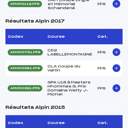
et Mémorial
FFS
AMVM0112.FFS
Schandené
Résultats Alpin 2017
Codex
Course
Cat.
CD2
FFS
AMVM0791.FFS
LABELLEMONTAGNE
CLA Coupe du
FFS
AMVM0391.FFS
Valtin
GPA U16 à Masters
Hhommes G. Prix
FFS
AMVM0321.FFS
Domaine Welty J-
Michel
Résultats Alpin 2015
Codex
Course
Cat.