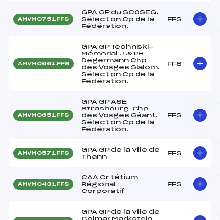
GPA GP du SCOSEG.
Sélection Cp de la
FFS
AMVM0751.FFS
Fédération.
GPA GP Techniski-
Mémorial J & PH
Degermann Chp
FFS
AMVM0661.FFS
des Vosges Slalom.
Sélection Cp de la
Fédération.
GPA GP ASE
Strasbourg. Chp
des Vosges Géant.
FFS
AMVM0651.FFS
Sélection Cp de la
Fédération.
GPA GP de la Ville de
FFS
AMVM0571.FFS
Thann
CAA Critétium
Régional
FFS
AMVM0431.FFS
Corporatif
GPA GP de la Ville de
Colmar Markstein