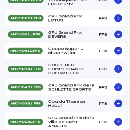
ESF / CRMV
GPJ Grand Prix
FFS
AMVM0801.FFS
LOTUS
GPJ Grand Prix
FFS
AMVM0611.FFS
DEVERS
Coupe Super U
FFS
AMVM0511.FFS
Bitschwiller
COUPE DES
COMMERCANTS
FFS
AMVM0451.FFS
GUEBWILLER
GPJ Grand Prix de la
FFS
AMVM0431.FFS
SCHLITTE SPORTS
Coq du Thanner
FFS
AMVM0361.FFS
Hubel
GPJ Grand Prix de la
Ville de Saint
FFS
AMVM0251.FFS
AMARIN