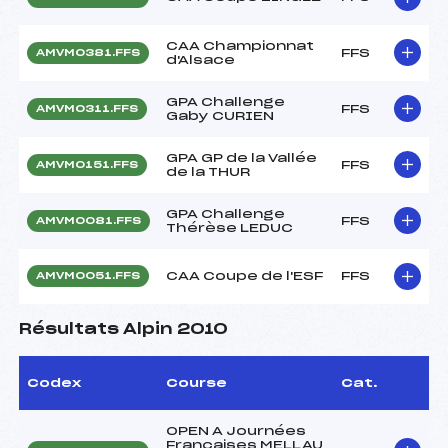
CAA Championnat
FFS
AMVM0381.FFS
d'Alsace
GPA Challenge
FFS
AMVM0311.FFS
Gaby CURIEN
GPA GP de la Vallée
FFS
AMVM0151.FFS
de la THUR
GPA Challenge
FFS
AMVM0081.FFS
Thérèse LEDUC
CAA Coupe de l'ESF
FFS
AMVM0051.FFS
Résultats Alpin 2010
Codex
Course
Cat.
OPEN A Journées
Françaises MELLAU