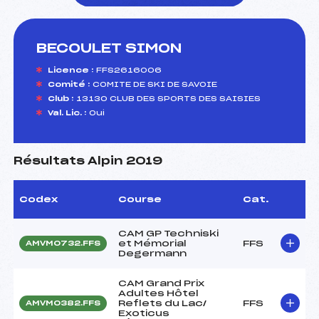
BECOULET SIMON
foi(s) le ski
Licence :
FFS2616006
Comité :
COMITE DE SKI DE SAVOIE
Club :
13130 CLUB DES SPORTS DES SAISIES
Val. Lic. :
Oui
Résultats Alpin 2019
Codex
Course
Cat.
CAM GP Techniski
et Mémorial
FFS
AMVM0732.FFS
Degermann
CAM Grand Prix
Adultes Hôtel
Reflets du Lac/
FFS
AMVM0382.FFS
Exoticus