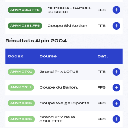
MEMORIAL SAMUEL
FFS
AMVM0311.FFS
RUGGERI
Coupe Ski Action
FFS
AMVM0181.FFS
Résultats Alpin 2004
Codex
Course
Cat.
Grand Prix LOTUS
FFS
AMVM0701
Coupe du Ballon.
FFS
AMVM0511
Coupe Weigel Sports
FFS
AMVM0491
Grand Prix de la
FFS
AMVM0461
SCHLITTE