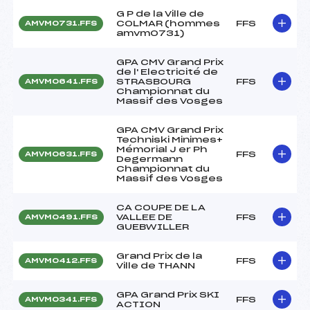
G P de la Ville de
COLMAR (hommes
FFS
AMVM0731.FFS
amvm0731)
GPA CMV Grand Prix
de l' Electricité de
STRASBOURG
FFS
AMVM0641.FFS
Championnat du
Massif des Vosges
GPA CMV Grand Prix
Techniski Minimes+
Mémorial J er Ph
FFS
AMVM0631.FFS
Degermann
Championnat du
Massif des Vosges
CA COUPE DE LA
VALLEE DE
FFS
AMVM0491.FFS
GUEBWILLER
Grand Prix de la
FFS
AMVM0412.FFS
Ville de THANN
GPA Grand Prix SKI
FFS
AMVM0341.FFS
ACTION