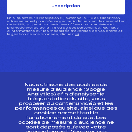
Inscription
En cliquant sur « inscription », j’autorise la FFS à utiliser mon
adresse email pour m’envoyer périodiquement la newsletter
de la FFS, qui peut contenir des offres commerciales et
promotionnelles de la FFS ou de ses partenaires. Pour plus
d’informations sur les modalités d’exercice de vos droits et
la gestion de vos données, cliquez
ici
CONTACT
Nous utilisons des cookies de
ESPACE PRESSE
mesure d’audience (Google
Analytics) afin d’analyser la
fréquentation du site, vous
Ressources
proposer du contenu vidéo et les
performances du site, ainsi que des
Pass’Neige
cookies permettant le
Projet sportif fédéral
fonctionnement du site. Les
cookies de mesure d’audience ne
Projet de performance fédéral
sont déposés qu’avec votre
Antidopage