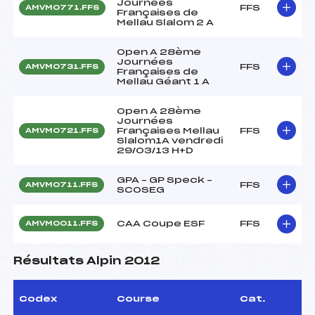
Journées
FFS
AMVM0771.FFS
Françaises de
Mellau Slalom 2 A
Open A 28ème
Journées
FFS
AMVM0731.FFS
Françaises de
Mellau Géant 1 A
Open A 28ème
Journées
Françaises Mellau
FFS
AMVM0721.FFS
Slalom1A vendredi
29/03/13 H+D
GPA – GP Speck –
FFS
AMVM0711.FFS
SCOSEG
CAA Coupe ESF
FFS
AMVM0011.FFS
Résultats Alpin 2012
Codex
Course
Cat.