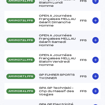
FFS
AMVM0741.FFS
Slalom Lundi
Homme
OPEN A Journées
Françaises MELLAU
FFS
AMVM0731.FFS
Géant Dimanche
Homme
OPEN A Journées
Françaises MELLAU
FFS
AMVM0721.FFS
Géant Samedi
Homme
OPEN A Journées
Françaises MELLAU
FFS
AMVM0711.FFS
Slalom Vendredi
Homme
GP FUHRER SPORTS
FFS
AMVM0671.FFS
TWINNER
GPA GP Techniski –
Chp du Massif des
FFS
AMVM0641.FFS
Vosges
GPA GP Electricité