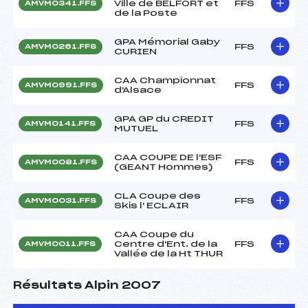
Ville de BELFORT et
FFS
AMVM0341.FFS
de la Poste
GPA Mémorial Gaby
FFS
AMVM0261.FFS
CURIEN
CAA Championnat
FFS
AMVM0991.FFS
d'Alsace
GPA GP du CREDIT
FFS
AMVM0141.FFS
MUTUEL
CAA COUPE DE l'ESF
FFS
AMVM0081.FFS
(GEANT Hommes)
CLA Coupe des
FFS
AMVM0031.FFS
Skis l' ECLAIR
CAA Coupe du
Centre d'Ent. de la
FFS
AMVM0011.FFS
Vallée de la Ht THUR
Résultats Alpin 2007