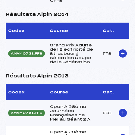
CFFS
Résultats Alpin 2014
Codex
Course
Cat.
Grand Prix Adulte
de l'Electricité de
Strasbourg
FFS
AMVM0731.FFS
Sélection Coupe
de la Fédération
Résultats Alpin 2013
Codex
Course
Cat.
Open A 28ème
Journées
FFS
AMVM0751.FFS
Françaises de
Mellau Géant 2 A
Open A 28ème