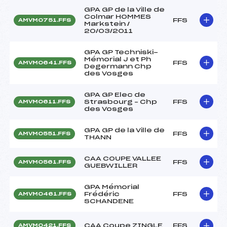
GPA GP de la Ville de
Colmar HOMMES
FFS
AMVM0751.FFS
Markstein /
20/03/2011
GPA GP Techniski-
Mémorial J et Ph
FFS
AMVM0641.FFS
Degermann Chp
des Vosges
GPA GP Elec de
Strasbourg – Chp
FFS
AMVM0611.FFS
des Vosges
GPA GP de la Ville de
FFS
AMVM0551.FFS
THANN
CAA COUPE VALLEE
FFS
AMVM0561.FFS
GUEBWILLER
GPA Mémorial
Frédéric
FFS
AMVM0461.FFS
SCHANDENE
CAA Coupe ZINGLE
FFS
AMVM0421.FFS