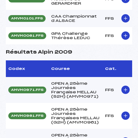
GERARDMER
CAA Championnat
FFS
AMVM0101.FFS
d ALSACE
GPA Challenge
FFS
AMVM0061.FFS
Thérèse LEDUC
Résultats Alpin 2009
Codex
Course
Cat.
OPEN A 25ème
Journées
FFS
AMVM0971.FFS
Française MELLAU
(S2H) (AMVM0971)
OPEN A 25ème
Journées
FFS
AMVM0961.FFS
Françaises MELLAU
(G2H) (AMVM0961)
OPEN A 25ème