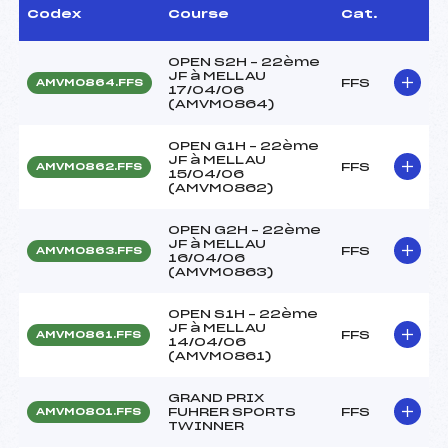
Codex
Course
Cat.
OPEN S2H – 22ème
JF à MELLAU
FFS
AMVM0864.FFS
17/04/06
(AMVM0864)
OPEN G1H – 22ème
JF à MELLAU
FFS
AMVM0862.FFS
15/04/06
(AMVM0862)
OPEN G2H – 22ème
JF à MELLAU
FFS
AMVM0863.FFS
16/04/06
(AMVM0863)
OPEN S1H – 22ème
JF à MELLAU
FFS
AMVM0861.FFS
14/04/06
(AMVM0861)
GRAND PRIX
FUHRER SPORTS
FFS
AMVM0801.FFS
TWINNER