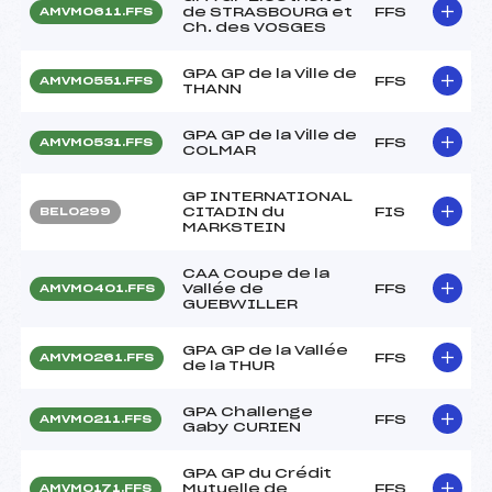
de STRASBOURG et
FFS
AMVM0611.FFS
Ch. des VOSGES
GPA GP de la Ville de
FFS
AMVM0551.FFS
THANN
GPA GP de la Ville de
FFS
AMVM0531.FFS
COLMAR
GP INTERNATIONAL
CITADIN du
FIS
BEL0299
MARKSTEIN
CAA Coupe de la
Vallée de
FFS
AMVM0401.FFS
GUEBWILLER
GPA GP de la Vallée
FFS
AMVM0261.FFS
de la THUR
GPA Challenge
FFS
AMVM0211.FFS
Gaby CURIEN
GPA GP du Crédit
Mutuelle de
FFS
AMVM0171.FFS