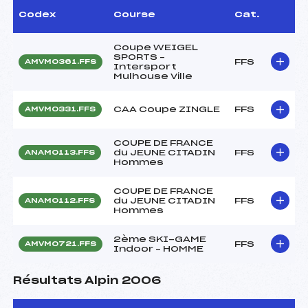
Codex
Course
Cat.
Coupe WEIGEL
SPORTS –
FFS
AMVM0361.FFS
Intersport
Mulhouse Ville
CAA Coupe ZINGLE
FFS
AMVM0331.FFS
COUPE DE FRANCE
du JEUNE CITADIN
FFS
ANAM0113.FFS
Hommes
COUPE DE FRANCE
du JEUNE CITADIN
FFS
ANAM0112.FFS
Hommes
2ème SKI-GAME
FFS
AMVM0721.FFS
Indoor – HOMME
Résultats Alpin 2006