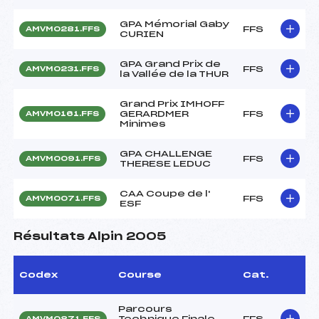
GPA Mémorial Gaby
FFS
AMVM0281.FFS
CURIEN
GPA Grand Prix de
FFS
AMVM0231.FFS
la Vallée de la THUR
Grand Prix IMHOFF
GERARDMER
FFS
AMVM0161.FFS
Minimes
GPA CHALLENGE
FFS
AMVM0091.FFS
THERESE LEDUC
CAA Coupe de l'
FFS
AMVM0071.FFS
ESF
Résultats Alpin 2005
Codex
Course
Cat.
Parcours
Technique Finale
FFS
AMVM0871.FFS