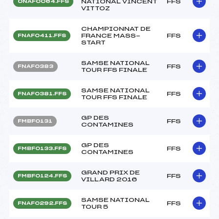
NATIONAL VINCENT
FFS
ONAF0064.FFS
VITTOZ
CHAMPIONNAT DE
FRANCE MASS-
FFS
FNAF0411.FFS
START
SAMSE NATIONAL
FFS
FNAF0383
TOUR FFS FINALE
SAMSE NATIONAL
FFS
FNAF0381.FFS
TOUR FFS FINALE
GP DES
FFS
FMBF0131
CONTAMINES
GP DES
FFS
FMBF0133.FFS
CONTAMINES
GRAND PRIX DE
FFS
FMBF0124.FFS
VILLARD 2016
SAMSE NATIONAL
FFS
FNAF0292.FFS
TOUR 5