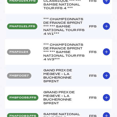
CLASSIQUE *** ***
FFS
FNAF0154.FFS
SAMSE NATIONAL
TOUR FFS 4 ***
*** CHAMPIONNATS
DE FRANCE SPRINT
*** *** SAMSE
FFS
FNAF0121.FFS
NATIONAL TOUR FFS
4 W1***
*** CHAMPIONNATS
DE FRANCE SPRINT
*** *** SAMSE
FFS
FNAF0124
NATIONAL TOUR FFS
4 W3***
GAND PRIX DE
MEGEVE – LA
FFS
FMBF0057
BUCHERONNE
SPRINT
GRAND PRIX DE
MEGEVE – LA
FFS
FMBF0055.FFS
BUCHERONNE
SPRINT
SAMSE NATIONAL
FFS
FNAF0083.FFS