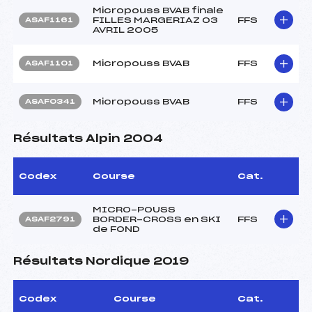
Micropouss BVAB finale
FILLES MARGERIAZ 03
FFS
ASAF1161
AVRIL 2005
Micropouss BVAB
FFS
ASAF1101
Micropouss BVAB
FFS
ASAF0341
Résultats Alpin 2004
Codex
Course
Cat.
MICRO-POUSS
BORDER-CROSS en SKI
FFS
ASAF2791
de FOND
Résultats Nordique 2019
Codex
Course
Cat.