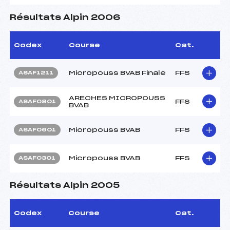
Résultats Alpin 2006
Codex
Course
Cat.
Micropouss BVAB Finale
FFS
ASAF1211
ARECHES MICROPOUSS
FFS
ASAF0801
BVAB
Micropouss BVAB
FFS
ASAF0601
Micropouss BVAB
FFS
ASAF0301
Résultats Alpin 2005
Codex
Course
Cat.