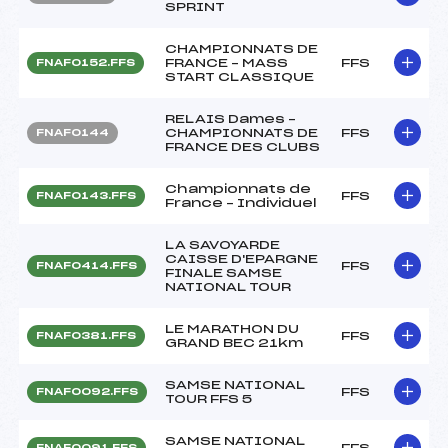
SPRINT
CHAMPIONNATS DE
FRANCE – MASS
FFS
FNAF0152.FFS
START CLASSIQUE
RELAIS Dames –
CHAMPIONNATS DE
FFS
FNAF0144
FRANCE DES CLUBS
Championnats de
FFS
FNAF0143.FFS
France – Individuel
LA SAVOYARDE
CAISSE D'EPARGNE
FFS
FNAF0414.FFS
FINALE SAMSE
NATIONAL TOUR
LE MARATHON DU
FFS
FNAF0381.FFS
GRAND BEC 21km
SAMSE NATIONAL
FFS
FNAF0092.FFS
TOUR FFS 5
SAMSE NATIONAL
FFS
FNAF0091.FFS