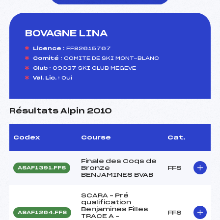
BOVAGNE LINA
foi(s) le ski
Licence :
FFS2615767
Comité :
COMITE DE SKI MONT-BLANC
Club :
09037 SKI CLUB MEGEVE
Val. Lic. :
Oui
Résultats Alpin 2010
Codex
Course
Cat.
Finale des Coqs de
Bronze
FFS
ASAF1391.FFS
BENJAMINES BVAB
SCARA – Pré
qualification
Benjamines Filles
FFS
ASAF1264.FFS
TRACE A –