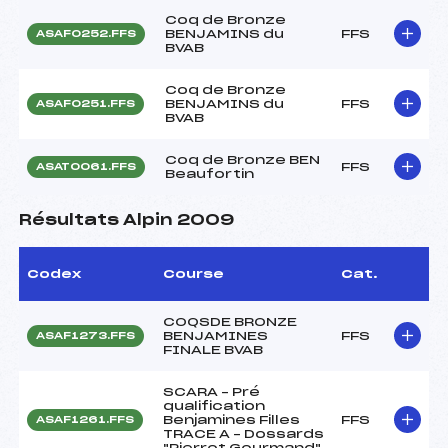
Coq de Bronze
BENJAMINS du
FFS
ASAF0252.FFS
BVAB
Coq de Bronze
BENJAMINS du
FFS
ASAF0251.FFS
BVAB
Coq de Bronze BEN
FFS
ASAT0061.FFS
Beaufortin
Résultats Alpin 2009
Codex
Course
Cat.
COQSDE BRONZE
BENJAMINES
FFS
ASAF1273.FFS
FINALE BVAB
SCARA – Pré
qualification
Benjamines Filles
FFS
ASAF1261.FFS
TRACE A – Dossards
"Pierrot Gourmand"