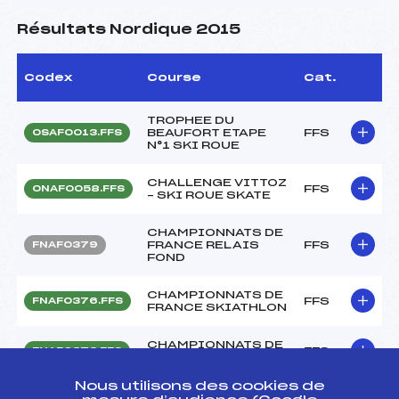
Résultats Nordique 2015
Codex
Course
Cat.
TROPHEE DU
BEAUFORT ETAPE
FFS
OSAF0013.FFS
N°1 SKI ROUE
CHALLENGE VITTOZ
FFS
ONAF0058.FFS
– SKI ROUE SKATE
CHAMPIONNATS DE
FRANCE RELAIS
FFS
FNAF0379
FOND
CHAMPIONNATS DE
FFS
FNAF0376.FFS
FRANCE SKIATHLON
CHAMPIONNATS DE
FFS
FNAF0373.FFS
FRANCE KO SPRINT
Nous utilisons des cookies de
CHAMPIONNATS DE