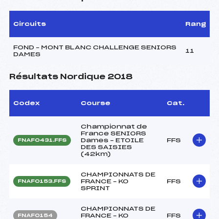
Circuits
Rang
FOND – MONT BLANC CHALLENGE SENIORS
11
DAMES
Résultats Nordique 2018
Codex
Course
Cat.
Championnat de
France SENIORS
Dames – ETOILE
FFS
FNAF0431.FFS
DES SAISIES
(42km)
CHAMPIONNATS DE
FRANCE – KO
FFS
FNAF0153.FFS
SPRINT
CHAMPIONNATS DE
FRANCE – KO
FFS
FNAF0154