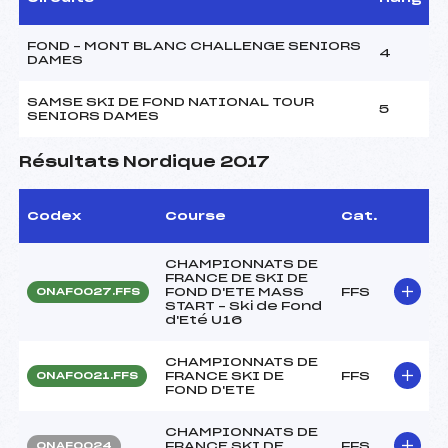
FOND – MONT BLANC CHALLENGE SENIORS
4
DAMES
SAMSE SKI DE FOND NATIONAL TOUR
5
SENIORS DAMES
Résultats Nordique 2017
Codex
Course
Cat.
CHAMPIONNATS DE
FRANCE DE SKI DE
FOND D'ETE MASS
FFS
ONAF0027.FFS
START – Ski de Fond
d'Eté U16
CHAMPIONNATS DE
FRANCE SKI DE
FFS
ONAF0021.FFS
FOND D'ETE
CHAMPIONNATS DE
FRANCE SKI DE
FFS
ONAF0024