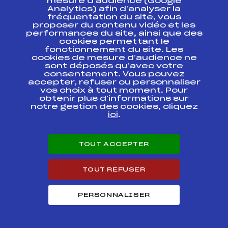
mesure d’audience (Google
FRANCE KO SPRINT
FFS
FNAF0371
Analytics) afin d’analyser la
FINALES
fréquentation du site, vous
proposer du contenu vidéo et les
SAMSE NATIONAL
performances du site, ainsi que des
TOUR FFS FINALE
FFS
FNAF0351.FFS
cookies permettant le
INDIV
fonctionnement du site. Les
cookies de mesure d’audience ne
sont déposés qu’avec votre
COUPE
FFS
FIS0333.FFS
consentement. Vous pouvez
CONTINENTALE
accepter, refuser ou personnaliser
vos choix à tout moment. Pour
COUPE
obtenir plus d'informations sur
CONTINENTALE
FFS
FIS0329.FFS
notre gestion des cookies, cliquez
(Prologue)
ici
.
GRAND PRIX LES
FFS
FMBF0136
CONTAMINES
TOUT ACCEPTER
GRAND PRIX LES
FFS
FMBF0133.FFS
CONTAMINES
TOUT REFUSER
GRAND PRIX LA
PERSONNALISER
CLUSAZ LES
FFS
FMBF0113
CONFINS
GRAND PRIX LA