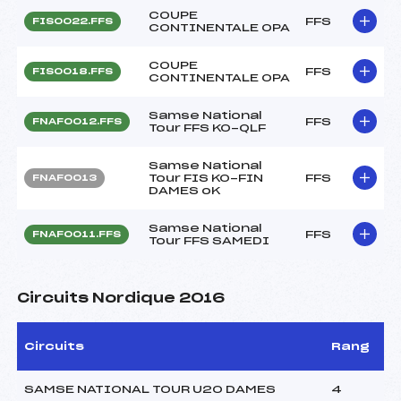
COUPE
FFS
FIS0022.FFS
CONTINENTALE OPA
COUPE
FFS
FIS0018.FFS
CONTINENTALE OPA
Samse National
FFS
FNAF0012.FFS
Tour FFS KO-QLF
Samse National
Tour FIS KO-FIN
FFS
FNAF0013
DAMES oK
Samse National
FFS
FNAF0011.FFS
Tour FFS SAMEDI
Circuits Nordique 2016
Circuits
Rang
SAMSE NATIONAL TOUR U20 DAMES
4