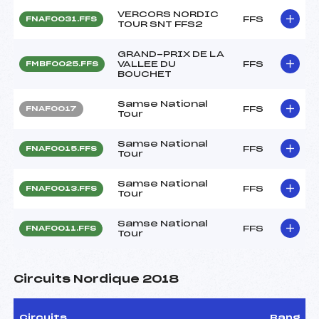
VERCORS NORDIC
FFS
FNAF0031.FFS
TOUR SNT FFS2
GRAND-PRIX DE LA
VALLEE DU
FFS
FMBF0025.FFS
BOUCHET
Samse National
FFS
FNAF0017
Tour
Samse National
FFS
FNAF0015.FFS
Tour
Samse National
FFS
FNAF0013.FFS
Tour
Samse National
FFS
FNAF0011.FFS
Tour
Circuits Nordique 2018
Circuits
Rang