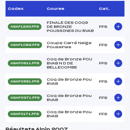
Codex
Course
Cat.
FINALE DES COQS
DE BRONZE
FFS
ASAF1233.FFS
POUSSINES DU BVAB
Coupe Carré Neige
FFS
ASAF1082.FFS
Poussines
Coq de Bronze POU
BVAB N D DE
FFS
ASAF0911.FFS
BELLECOMBE
Coq de Bronze Pou
FFS
ASAF0551.FFS
BVAB
Coq de Bronze Pou
FFS
ASAF0371.FFS
BVAB
Coq de Bronze Pou
FFS
ASAF0171.FFS
BVAB
Résultats Alpin 2007