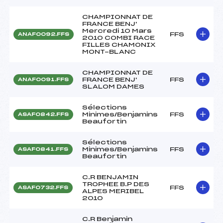
CHAMPIONNAT DE
FRANCE BENJ'
Mercredi 10 Mars
FFS
ANAF0092.FFS
2010 COMBI RACE
FILLES CHAMONIX
MONT-BLANC
CHAMPIONNAT DE
FRANCE BENJ'
FFS
ANAF0091.FFS
SLALOM DAMES
Sélections
Minimes/Benjamins
FFS
ASAF0842.FFS
Beaufortin
Sélections
Minimes/Benjamins
FFS
ASAF0841.FFS
Beaufortin
C.R BENJAMIN
TROPHEE B.P DES
FFS
ASAF0732.FFS
ALPES MERIBEL
2010
C.R Benjamin