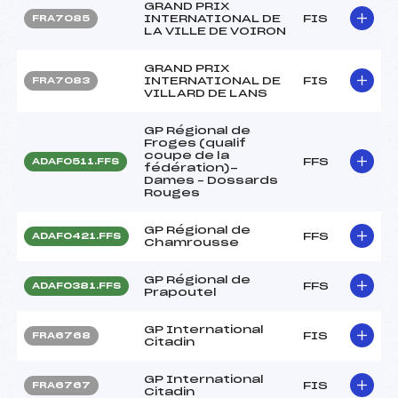
GRAND PRIX
INTERNATIONAL DE
FIS
FRA7085
LA VILLE DE VOIRON
GRAND PRIX
INTERNATIONAL DE
FIS
FRA7083
VILLARD DE LANS
GP Régional de
Froges (qualif
coupe de la
FFS
ADAF0511.FFS
fédération)-
Dames – Dossards
Rouges
GP Régional de
FFS
ADAF0421.FFS
Chamrousse
GP Régional de
FFS
ADAF0381.FFS
Prapoutel
GP International
FIS
FRA6768
Citadin
GP International
FIS
FRA6767
Citadin