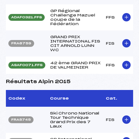
GP Régional
Challenge Mazuel
FFS
ADAF0321.FFS
coupe de la
Fédération
GRAND PRIX
INTERNATIONAL FIS
FIS
FRA6759
CIT ARNOLD LUNN
WC
42 ème GRAND PRIX
FFS
ASAF0071.FFS
DE VALMEINIER
Résultats Alpin 2015
Codex
Course
Cat.
Ski Chrono National
Tour Technique
FIS
FRA5745
Grand Prix des 7
Laux