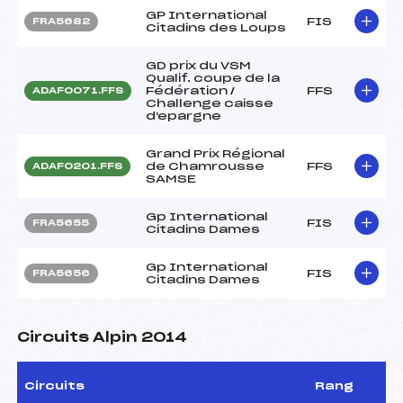
GP International
FIS
FRA5682
Citadins des Loups
GD prix du VSM
Qualif. coupe de la
Fédération /
FFS
ADAF0071.FFS
Challenge caisse
d'epargne
Grand Prix Régional
de Chamrousse
FFS
ADAF0201.FFS
SAMSE
Gp International
FIS
FRA5655
Citadins Dames
Gp International
FIS
FRA5656
Citadins Dames
Circuits Alpin 2014
Circuits
Rang