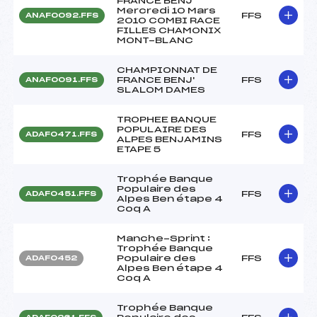
FRANCE BENJ'
Mercredi 10 Mars
FFS
ANAF0092.FFS
2010 COMBI RACE
FILLES CHAMONIX
MONT-BLANC
CHAMPIONNAT DE
FRANCE BENJ'
FFS
ANAF0091.FFS
SLALOM DAMES
TROPHEE BANQUE
POPULAIRE DES
FFS
ADAF0471.FFS
ALPES BENJAMINS
ETAPE 5
Trophée Banque
Populaire des
FFS
ADAF0451.FFS
Alpes Ben étape 4
Coq A
Manche-Sprint :
Trophée Banque
Populaire des
FFS
ADAF0452
Alpes Ben étape 4
Coq A
Trophée Banque