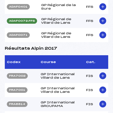
GP Régional de la
FFS
ADAF0401
Sure
GP Régional de
FFS
ADAF0072.FFS
Villard de Lans
GP Régional de
FFS
ADAF0071
Villard de Lans
Résultats Alpin 2017
Codex
Course
Cat.
GP International
FIS
FRA7002
Villard de Lans
GP International
FIS
FRA7001
Villard de Lans
GP International
FIS
FRA6614
GROUPAMA