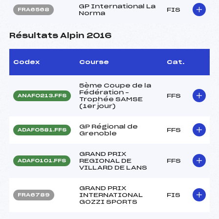
GP International La
FIS
FRA6568
Norma
Résultats Alpin 2016
Codex
Course
Cat.
5ème Coupe de la
Fédération –
FFS
ANAF0213.FFS
Trophée SAMSE
(1er jour)
GP Régional de
FFS
ADAF0581.FFS
Grenoble
GRAND PRIX
REGIONAL DE
FFS
ADAF0101.FFS
VILLARD DE LANS
GRAND PRIX
INTERNATIONAL
FIS
FRA6789
GOZZI SPORTS