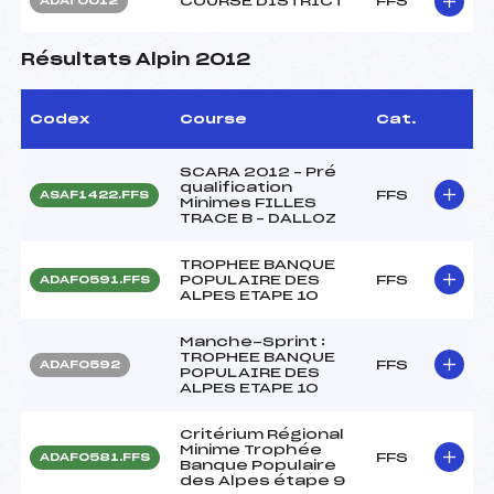
COURSE DISTRICT
FFS
ADAT0012
Résultats Alpin 2012
Codex
Course
Cat.
SCARA 2012 – Pré
qualification
FFS
ASAF1422.FFS
Minimes FILLES
TRACE B – DALLOZ
TROPHEE BANQUE
POPULAIRE DES
FFS
ADAF0591.FFS
ALPES ETAPE 10
Manche-Sprint :
TROPHEE BANQUE
FFS
ADAF0592
POPULAIRE DES
ALPES ETAPE 10
Critérium Régional
Minime Trophée
FFS
ADAF0581.FFS
Banque Populaire
des Alpes étape 9