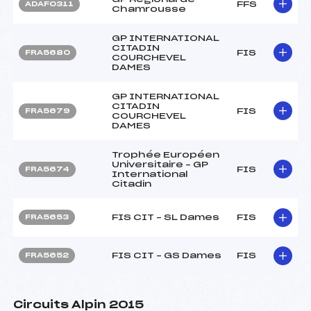
FFS
ADAF0311
Chamrousse
GP INTERNATIONAL
CITADIN
FIS
FRA5680
COURCHEVEL
DAMES
GP INTERNATIONAL
CITADIN
FIS
FRA5679
COURCHEVEL
DAMES
Trophée Européen
Universitaire – GP
FIS
FRA5674
International
Citadin
FIS CIT – SL Dames
FIS
FRA5653
FIS CIT – GS Dames
FIS
FRA5652
Circuits Alpin 2015