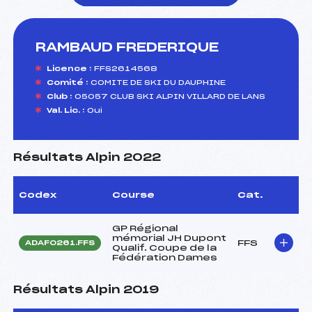
RAMBAUD FREDERIQUE
foi(s) le ski
Licence :
FFS2614568
Comité :
COMITE DE SKI DU DAUPHINE
Club :
05057 CLUB SKI ALPIN VILLARD DE LANS
Val. Lic. :
Oui
Résultats Alpin 2022
Codex
Course
Cat.
GP Régional
mémorial JH Dupont
FFS
ADAF0261.FFS
Qualif. Coupe de la
Fédération Dames
Résultats Alpin 2019