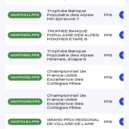
Trophée Banque
Populaire des Alpes
FFS
ADAF0411.FFS
Min épreuve 7
TROPHEE BANQUE
POPULAIRE DES ALPES
FFS
ADAF0301.FFS
MINIMES ETAPE 6
Trophée Banque
Populaire des Alpes
FFS
ADAF0291.FFS
Minimes, étape 5
Championnat de
France UNSS
FFS
ANAF0051.FFS
Excellence des
Collèges Filles
Championnat de
France UNSS
FFS
ANAF0052.FFS
Excellence des
Collèges Filles
GRAND PRIX REGIONAL
FFS
ADAF0191.FFS
DE VILLARD DE LANS