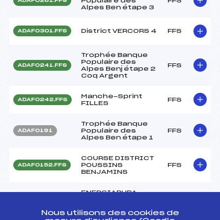
Populaire des
FFS
ADAF0261.FFS
Alpes Ben étape 3
District VERCORS 4
FFS
ADAF0301.FFS
Trophée Banque
Populaire des
FFS
ADAF0241.FFS
Alpes Benj étape 2
Coq Argent
Manche-Sprint
FFS
ADAF0242.FFS
FILLES
Trophée Banque
Populaire des
FFS
ADAF0191
Alpes Ben étape 1
COURSE DISTRICT
POUSSINS
FFS
ADAF0152.FFS
BENJAMINS
ENERGIAPURA
ATOMIC CUP Coq
FFS
ADAF0121
Bronze
Nous utilisons des cookies de