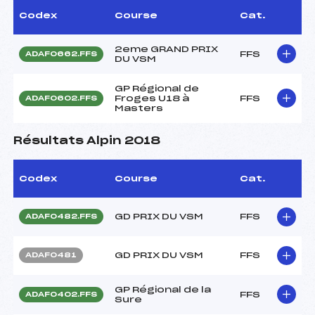
Codex
Course
Cat.
2eme GRAND PRIX
FFS
ADAF0662.FFS
DU VSM
GP Régional de
Froges U18 à
FFS
ADAF0602.FFS
Masters
Résultats Alpin 2018
Codex
Course
Cat.
GD PRIX DU VSM
FFS
ADAF0482.FFS
GD PRIX DU VSM
FFS
ADAF0481
GP Régional de la
FFS
ADAF0402.FFS
Sure