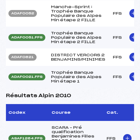
Manche-Sprint :
Trophée Banque
FFS
ADAF0052
Populaire des Alpes
Min étape 2 FILLE
Trophée Banque
Populaire des Alpes
FFS
ADAF0051.FFS
Min étape 2 FILLE
DISTRICT VERCORS 2
FFS
ADAF0621
BENJAMINS/MINIMES
Trophée Banque
Populaire des Alpes
FFS
ADAF0021.FFS
Min étape 1
Résultats Alpin 2010
Codex
Course
Cat.
SCARA – Pré
qualification
Benjamines Filles
FFS
ASAF1264.FFS