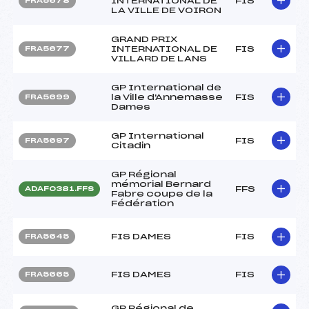
INTERNATIONAL DE
FIS
FRA5678
LA VILLE DE VOIRON
GRAND PRIX
INTERNATIONAL DE
FIS
FRA5677
VILLARD DE LANS
GP International de
la Ville d'Annemasse
FIS
FRA5699
Dames
GP International
FIS
FRA5697
Citadin
GP Régional
mémorial Bernard
FFS
ADAF0381.FFS
Fabre coupe de la
Fédération
FIS DAMES
FIS
FRA5645
FIS DAMES
FIS
FRA5665
GP Régional de