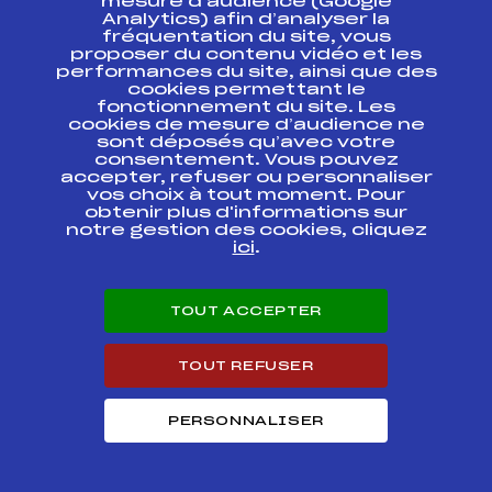
mesure d’audience (Google
Résultats Alpin 2009
Analytics) afin d’analyser la
fréquentation du site, vous
proposer du contenu vidéo et les
performances du site, ainsi que des
Codex
Course
Cat.
cookies permettant le
fonctionnement du site. Les
cookies de mesure d’audience ne
SCARA – Pré
sont déposés qu’avec votre
qualification
consentement. Vous pouvez
Benjamines Filles
FFS
ASAF1261.FFS
accepter, refuser ou personnaliser
TRACE A – Dossards
"Pierrot Gourmand"
vos choix à tout moment. Pour
obtenir plus d'informations sur
notre gestion des cookies, cliquez
COURSE DISTRICT
FFS
ici
.
ADAT0531
AUTRANS / GEANT
COURSE DISTRICT
FFS
ADAF0531.FFS
TOUT ACCEPTER
AUTRANS / GEANT
Trophée Banque
TOUT REFUSER
Populaire des Alpes
FFS
ADAF0431.FFS
Ben épreuve 4 Coq
A
PERSONNALISER
Trophée Banque
Populaire des Alpes
FFS
ADAF0421.FFS
Benjamins épreuve