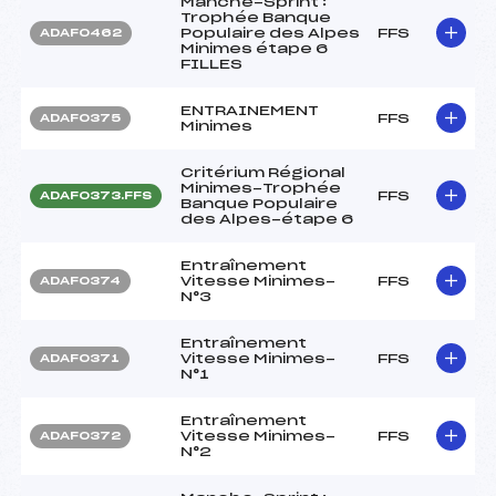
Manche-Sprint :
Trophée Banque
Populaire des Alpes
FFS
ADAF0462
Minimes étape 6
FILLES
ENTRAINEMENT
FFS
ADAF0375
Minimes
Critérium Régional
Minimes-Trophée
FFS
ADAF0373.FFS
Banque Populaire
des Alpes-étape 6
Entraînement
Vitesse Minimes-
FFS
ADAF0374
N°3
Entraînement
Vitesse Minimes-
FFS
ADAF0371
N°1
Entraînement
Vitesse Minimes-
FFS
ADAF0372
N°2