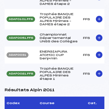
ALPES Minimes –
DAMES étape 2
Trophée BANQUE
POPULAIRE DES
FFS
ADAF0101.FFS
ALPES Minimes –
DAMES étape 2
Championnat
Départemental
FFS
ADAF0051.FFS
UNSS des Collèges
ENERGIAPURA
ATOMIC CUP
FFS
ADAF0031
benj+min
Trophée BANQUE
POPULAIRE DES
FFS
ADAF0021.FFS
ALPES Minimes
étape 1
Résultats Alpin 2011
Codex
Course
Cat.