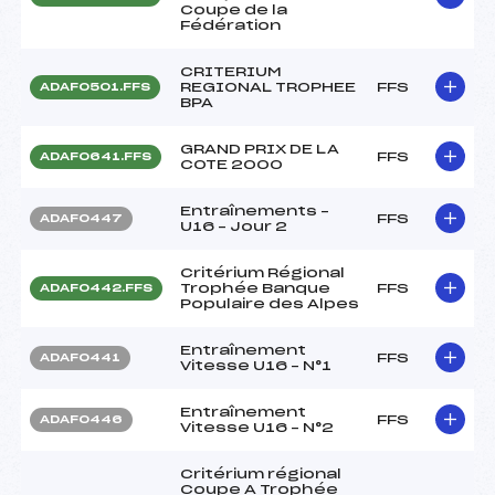
Coupe de la
Fédération
CRITERIUM
REGIONAL TROPHEE
FFS
ADAF0501.FFS
BPA
GRAND PRIX DE LA
FFS
ADAF0641.FFS
COTE 2000
Entraînements –
FFS
ADAF0447
U16 – Jour 2
Critérium Régional
Trophée Banque
FFS
ADAF0442.FFS
Populaire des Alpes
Entraînement
FFS
ADAF0441
Vitesse U16 – N°1
Entraînement
FFS
ADAF0446
Vitesse U16 – N°2
Critérium régional
Coupe A Trophée