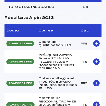
FIS-C CITADINES DAMES
26
Résultats Alpin 2013
Codex
Course
Cat.
Géant de
FFS
ANAF0112.FFS
Qualification U16
Pré-Qualification
Scara 2013 U16
FILLES TRACE A
FFS
ASAF1661.FFS
Dossards PIERROT
GOURMAND
Critérium Régional
Trophée Banque
FFS
ADAF0591.FFS
Populaire des Alpes
FILLES
CRITERIUM
REGIONAL TROPHEE
BPA Qualfication
FFS
ADAF0491.FFS