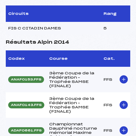
Circuits
Rang
FIS C CITADIN DAMES
5
Résultats Alpin 2014
Codex
Course
Cat.
3ème Coupe de la
Fédération –
FFS
ANAF0153.FFS
Trophée SAMSE
(FINALE)
3ème Coupe de la
Fédération –
FFS
ANAF0143.FFS
Trophée SAMSE
(FINALE)
Championnat
Dauphiné nocturne
FFS
ADAF0661.FFS
mémorial Maxime