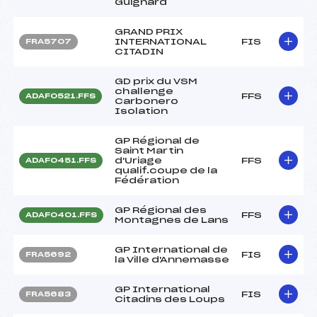
Guignard
GRAND PRIX
INTERNATIONAL
FIS
FRA5707
CITADIN
GD prix du VSM
challenge
FFS
ADAF0521.FFS
Carbonero
Isolation
GP Régional de
Saint Martin
d'Uriage
FFS
ADAF0451.FFS
qualif.coupe de la
Fédération
GP Régional des
FFS
ADAF0401.FFS
Montagnes de Lans
GP International de
FIS
FRA5692
la Ville d'Annemasse
GP International
FIS
FRA5683
Citadins des Loups