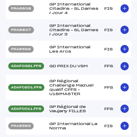
GP International
Citadins – SL Dames
FIS
FRA6608
/ Jour 4
GP International
Citadins – SL Dames
FIS
FRA6607
/ Jour 3
GP International
FIS
FRA6598
Les Arcs
GD PRIX DU VSM
FFS
ADAF0321.FFS
GP Régional
Challenge Mazuel
FFS
ADAF0201.FFS
qualif CFFS –
U18/MASTER
GP Régional de
FFS
ADAF0011.FFS
Vaujany FILLES
GP International La
FIS
FRA6569
Norma