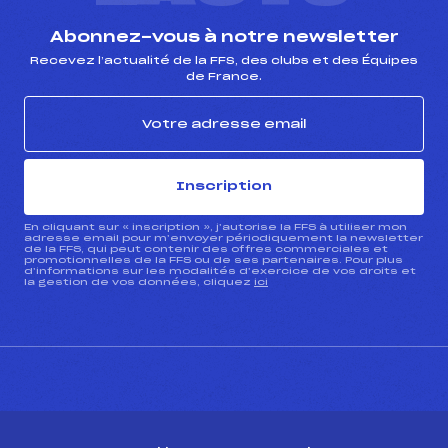
Abonnez-vous à notre newsletter
Recevez l’actualité de la FFS, des clubs et des Équipes
de France.
Inscription
En cliquant sur « inscription », j’autorise la FFS à utiliser mon
adresse email pour m’envoyer périodiquement la newsletter
de la FFS, qui peut contenir des offres commerciales et
promotionnelles de la FFS ou de ses partenaires. Pour plus
d’informations sur les modalités d’exercice de vos droits et
la gestion de vos données, cliquez
ici
CONTACT