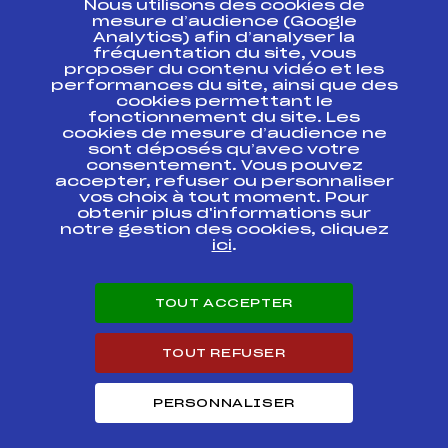
Nous utilisons des cookies de
ESPACE PRESSE
mesure d’audience (Google
Analytics) afin d’analyser la
fréquentation du site, vous
Ressources
proposer du contenu vidéo et les
performances du site, ainsi que des
Pass’Neige
cookies permettant le
Projet sportif fédéral
fonctionnement du site. Les
cookies de mesure d’audience ne
Projet de performance fédéral
sont déposés qu’avec votre
Antidopage
consentement. Vous pouvez
Pôle Développement, Formation, Suivi
accepter, refuser ou personnaliser
Scientifique
vos choix à tout moment. Pour
Listes ministérielles
obtenir plus d'informations sur
notre gestion des cookies, cliquez
Pôle vie de l’athlète
ici
.
Enseignement professionnel
Informatique et chronométrage
Circuits
TOUT ACCEPTER
Carrières
Développement des habiletés mentales
TOUT REFUSER
PERSONNALISER
© 2026 Fédération Française de Ski
Mentions légales
Politique de
confidentialité
Cookies