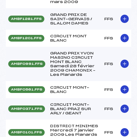
mars 2009
GRAND PRIX DE
SAINT-GERVAIS /
FFS
AMBF1281.FFS
SLALOM DAMES
CIRCUIT MONT
FFS
AMBF1201.FFS
BLANC
GRAND PRIX YVON
MASINO CIRCUIT
MONT BLANC
FFS
AMBF0991.FFS
Samedi 28 février
2009 CHAMONIX –
Les Planards
CIRCUIT MONT-
FFS
AMBF0561.FFS
BLANC
CIRCUIT MONT-
BLANC PRAZ SUR
FFS
AMBF0371.FFS
ARLY / GEANT
DISTRICT MINIMES
Mercredi 7 janvier
FFS
AMBF0101.FFS
2009 Les Planards