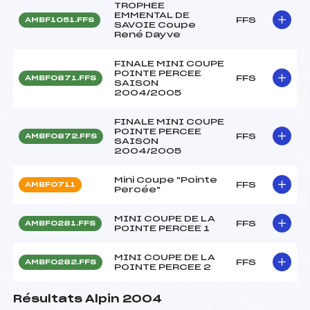
TROPHEE
EMMENTAL DE
FFS
AMBF1051.FFS
SAVOIE Coupe
René Dayve
FINALE MINI COUPE
POINTE PERCEE
FFS
AMBF0871.FFS
SAISON
2004/2005
FINALE MINI COUPE
POINTE PERCEE
FFS
AMBF0872.FFS
SAISON
2004/2005
Mini Coupe "Pointe
FFS
AMBF0711
Percée"
MINI COUPE DE LA
FFS
AMBF0281.FFS
POINTE PERCEE 1
MINI COUPE DE LA
FFS
AMBF0282.FFS
POINTE PERCEE 2
Résultats Alpin 2004