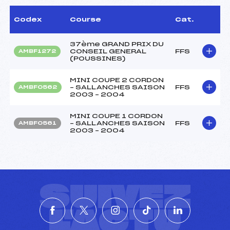
Codex
Course
Cat.
37ème GRAND PRIX DU
CONSEIL GENERAL
FFS
AMBF1272
(POUSSINES)
MINI COUPE 2 CORDON
– SALLANCHES SAISON
FFS
AMBF0562
2003 – 2004
MINI COUPE 1 CORDON
– SALLANCHES SAISON
FFS
AMBF0561
2003 – 2004
SUIVEZ
L'ACTU