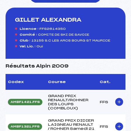
GILLET ALEXANDRA
foi(s) le ski
Licence :
FFS2614350
Comité :
COMITE DE SKI DE SAVOIE
Club :
13155 S.C LES ARCS BOURG ST MAURICE
Val. Lic. :
Oui
Résultats Alpin 2009
Codex
Course
Cat.
GRAND PRIX
RENAULT/ROHNER
FFS
AMBF1421.FFS
DES LOUPS
(COMBLOUX)
GRAND PRIX DIDIER
LAIGNEAU RENAULT
FFS
AMBF1321.FFS
/ ROHNER Samedi 21