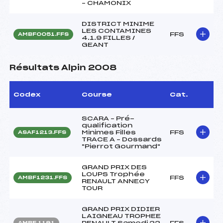
– CHAMONIX
DISTRICT MINIME
LES CONTAMINES
FFS
AMBF0051.FFS
4.1.9 FILLES /
GEANT
Résultats Alpin 2008
Codex
Course
Cat.
SCARA – Pré-
qualification
Minimes Filles
FFS
ASAF1213.FFS
TRACE A – Dossards
"Pierrot Gourmand"
GRAND PRIX DES
LOUPS Trophée
FFS
AMBF1231.FFS
RENAULT ANNECY
TOUR
GRAND PRIX DIDIER
LAIGNEAU TROPHEE
RENAULT Samedi 22
FFS
AMBF 1191