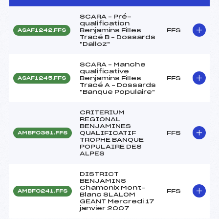
SCARA – Pré-
qualification
Benjamins Filles
FFS
ASAF1242.FFS
Tracé B – Dossards
"Dalloz"
SCARA – Manche
qualificative
Benjamins Filles
FFS
ASAF1245.FFS
Tracé A – Dossards
"Banque Populaire"
CRITERIUM
REGIONAL
BENJAMINES
QUALIFICATIF
FFS
AMBF0361.FFS
TROPHE BANQUE
POPULAIRE DES
ALPES
DISTRICT
BENJAMINS
Chamonix Mont-
FFS
AMBF0241.FFS
Blanc SLALOM
GEANT Mercredi 17
janvier 2007