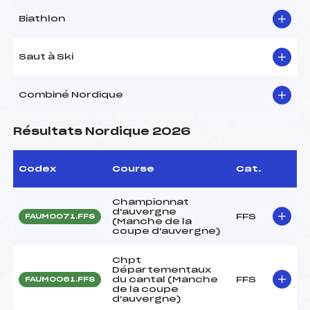
Biathlon
Saut à Ski
Combiné Nordique
Résultats Nordique 2026
Codex
Course
Cat.
Championnat
d'auvergne
FFS
FAUM0071.FFS
(Manche de la
coupe d'auvergne)
Chpt
Départementaux
du cantal (Manche
FFS
FAUM0061.FFS
de la coupe
d'auvergne)