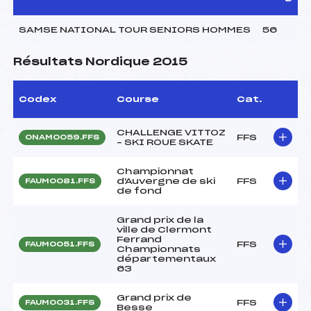
SAMSE NATIONAL TOUR SENIORS HOMMES
56
Résultats Nordique 2015
Codex
Course
Cat.
CHALLENGE VITTOZ
FFS
ONAM0059.FFS
– SKI ROUE SKATE
Championnat
d'Auvergne de ski
FFS
FAUM0081.FFS
de fond
Grand prix de la
ville de Clermont
Ferrand
FFS
FAUM0051.FFS
Championnats
départementaux
63
Grand prix de
FFS
FAUM0031.FFS
Besse