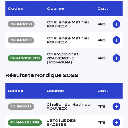
Codex
Course
Cat.
Challenge Mathieu
FFS
OAUM0016
ROUVEIX
Challenge Mathieu
FFS
OAUM0011
ROUVEIX
Championnat
d'AUVERGNE
FFS
FAUM0096.FFS
(individuel)
Résultats Nordique 2022
Codex
Course
Cat.
Challenge Mathieu
FFS
OAUM0021
ROUVEIX
L'ETOILE DES
FFS
FNAM0351.FFS
SAISIES