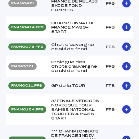
FRANCE DE RELAIS
FFS
FNAM0421
SKI DE FOND
HOMMES
CHAMPIONNAT DE
FRANCE MASS-
FFS
FNAM0414.FFS
START
Chpt d'auvergne
FFS
FAUM0076.FFS
de ski de fond
Prologue des
Chpts d'auvergne
FFS
FAUM0071
de ski de fond
GP de la TOUR
FFS
FAUM0011.FFS
/// FINALE VERCORS
NORDIQUE TOUR
SAMSE NATIONAL
FFS
FNAM0164.FFS
TOUR FFS 4 MASS
START
*** CHAMPIONNATS
DE FRANCE INDIV