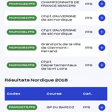
CHAMPIONNATS DE
FFS
FNAM0182.FFS
FRANCE SENOIRS
Chpt d'AUVERGNE
FFS
FAUM0083.FFS
de ski nordique
Chpt d'AUVERGNE
FFS
FAUM0081.FFS
de ski nordique
Grand prix de la ville
de Clermont-
FFS
FAUM0063.FFS
Ferrand
Chpt
Départementaux
FFS
FAUM0052.FFS
de la Ht Loire
Résultats Nordique 2018
Codex
Course
Cat.
GP DU BARIOZ
FFS
FDAM0075.FFS