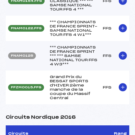
CLASSIQUE *** ***
FFS
FNAM0154.FFS
SAMSE NATIONAL
TOUR FFS 4 ***
*** CHAMPIONNATS
DE FRANCE SPRINT-
FFS
FNAM0122.FFS
SAMSE NATIONAL
TOUR FFS 4 W1***
*** CHAMPIONNATS
DE FRANCE SPRINT
*** *** SAMSE
FFS
FNAM0125
NATIONAL TOUR FFS
4 W3***
Grand Prix du
BESSAT SPORTS
d'HIVER 2ème
FFS
FFZM0015.FFS
manche de la
coupe du Massif
Central
Circuits Nordique 2016
Circuits
Rang