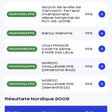
Gd prix de la ville de
Clermont-ferrand
championats
FFS
FAUM0061.FFS
départemental du
PUY-DE-DÔME
Sancy blanche
FFS
FAUM0053.FFS
Chpt FRANCE
CADETS 2ème
FFS
FNAM0055.FFS
ETAPE IND Libre
NORDIC
CHALLENGE FFS
FFS
FNAM0012.FFS
(Dimanche 6/12)
NORDIC
CHALLENGE FFS
FFS
FNAM0011.FFS
(Samedi 5/12)
Résultats Nordique 2009