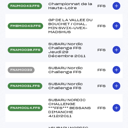
Championnat de la
FFS
FAUM0043.FFS
Haute-Loire
GP DE LA VALLEE DU
BOUCHET / CHAL.
FFS
FMBM0043.FFS
MIN SWIX-UVEX-
MADSHUS
SUBARU Nordic
Challenge FFS
FFS
FNAM0036.FFS
Jeudi 29
Décembre 2011
SUBARU Nordic
FFS
FNAM0033
Challenge FFS
SUBARU Nordic
FFS
FNAM0031.FFS
Challenge FFS
SUBARU NORDIC
CHALLENGE
***FFS*** BESSANS
FFS
FNAM0014.FFS
DIMANCHE
4/12/2011
>SUBARU NORDIC