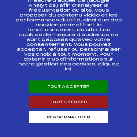
mesure d’audience (Google
GRAND PRIX DE LA
Analytics) afin d’analyser la
VALLEE DU
FFS
FMBM0213
fréquentation du site, vous
BOUCHET
proposer du contenu vidéo et les
performances du site, ainsi que des
cookies permettant le
GRAND PRIX DE LA
fonctionnement du site. Les
VILLE DE CLERMONT
cookies de mesure d’audience ne
& Chpt
FFS
FAUM0045
DEPARTEMENTAUX
sont déposés qu’avec votre
63
consentement. Vous pouvez
accepter, refuser ou personnaliser
vos choix à tout moment. Pour
Résultats Nordique 2007
obtenir plus d'informations sur
notre gestion des cookies, cliquez
ici
.
Codex
Course
Cat.
TOUT ACCEPTER
COURSE DE LA
DERNIERE NEIGE
CHAMPIONNATS
FFS
FAUM0124
DEPARTEMENTAUX DU
TOUT REFUSER
PUY DE DOME
PERSONNALISER
CHAMPIONNATS DE
FRANCE MINIMES
FFS
FNAM0841
HOMMES 5KM
PARCOURS TECHNIQUE