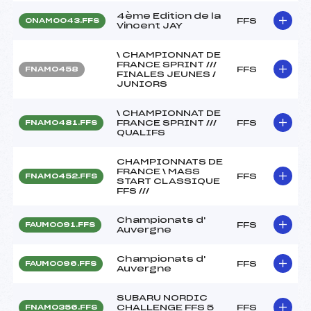
4ème Edition de la
FFS
ONAM0043.FFS
Vincent JAY
\ CHAMPIONNAT DE
FRANCE SPRINT ///
FFS
FNAM0458
FINALES JEUNES /
JUNIORS
\ CHAMPIONNAT DE
FRANCE SPRINT ///
FFS
FNAM0481.FFS
QUALIFS
CHAMPIONNATS DE
FRANCE \ MASS
FFS
FNAM0452.FFS
START CLASSIQUE
FFS ///
Championats d'
FFS
FAUM0091.FFS
Auvergne
Championats d'
FFS
FAUM0096.FFS
Auvergne
SUBARU NORDIC
CHALLENGE FFS 5
FFS
FNAM0356.FFS