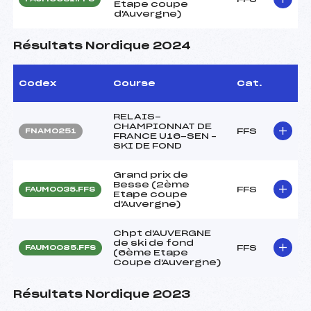
Etape coupe
d'Auvergne)
Résultats Nordique 2024
Codex
Course
Cat.
RELAIS-
CHAMPIONNAT DE
FFS
FNAM0251
FRANCE U16-SEN –
SKI DE FOND
Grand prix de
Besse (2ème
FFS
FAUM0035.FFS
Etape coupe
d'Auvergne)
Chpt d'AUVERGNE
de ski de fond
FFS
FAUM0085.FFS
(6ème Etape
Coupe d'Auvergne)
Résultats Nordique 2023