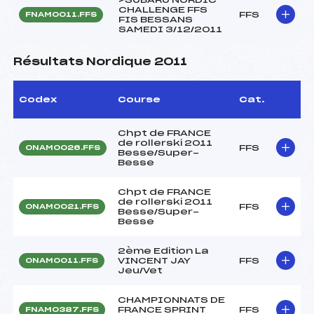
CHALLENGE FFS
FFS
FNAM0011.FFS
FIS BESSANS
SAMEDI 3/12/2011
Résultats Nordique 2011
Codex
Course
Cat.
Chpt de FRANCE
de rollerski 2011
FFS
ONAM0026.FFS
Besse/Super-
Besse
Chpt de FRANCE
de rollerski 2011
FFS
ONAM0021.FFS
Besse/Super-
Besse
2ème Edition La
VINCENT JAY
FFS
ONAM0011.FFS
Jeu/Vet
CHAMPIONNATS DE
FRANCE SPRINT
FFS
FNAM0387.FFS