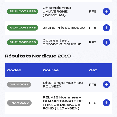
Championnat
d'AUVERGNE
FFS
FAUM0071.FFS
(individuel)
Grand Prix de Besse
FFS
FAUM0041.FFS
Course test
FFS
FAUM0025.FFS
chrono & coureur
Résultats Nordique 2019
Codex
Course
Cat.
Challenge Mathieu
FFS
OAUM0011
ROUVEIX
RELAIS Hommes –
CHAMPIONNATS DE
FFS
FNAM0187
FRANCE DE SKI DE
FOND (U17->SEN)