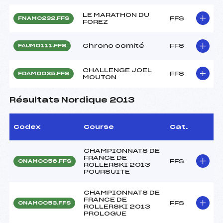
LE MARATHON DU
FFS
FNAM0232.FFS
FOREZ
Chrono comité
FFS
FAUM0111.FFS
CHALLENGE JOEL
FFS
FDAM0035.FFS
MOUTON
Résultats Nordique 2013
Codex
Course
Cat.
CHAMPIONNATS DE
FRANCE DE
FFS
ONAM0056.FFS
ROLLERSKI 2013
POURSUITE
CHAMPIONNATS DE
FRANCE DE
FFS
ONAM0053.FFS
ROLLERSKI 2013
PROLOGUE