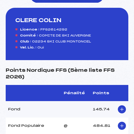
CLERE COLIN
foi(s) le ski
Licence :
FFS2614292
Comité :
COMITE DE SKI AUVERGNE
Club :
02234 SKI CLUB MONTONCEL
Val. Lic. :
Oui
Points Nordique FFS (5ème liste FFS
2026)
Pénalité
Points
Fond
145.74
Fond Populaire
@
484.81