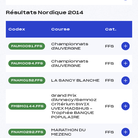
Résultats Nordique 2014
Codex
Course
Cat.
Championnats
FFS
FAUM0091.FFS
d'AUVERGNE
Championnats
FFS
FAUM0094.FFS
d'AUVERGNE
LA SANCY BLANCHE
FFS
FNAM0152.FFS
Grand Prix
d'Annecy/Semnoz
Critérium SWIX
FFS
FMBM0144.FFS
UVEX MADSHUS –
Trophée BANQUE
POPULAIRE
MARATHON DU
FFS
FNAM0292.FFS
MEZENC