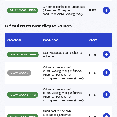
Grand prix de Besse
(2ème Etape
FFS
FAUM0021.FFS
coupe d'Auvergne)
Résultats Nordique 2025
Codex
Course
Cat.
La Massstart de la
FFS
OAUM0021.FFS
stéle
Championnat
d'auvergne (5ème
FFS
FAUM0077
Manche de la
coupe d'auvergne)
Championnat
d'auvergne (5ème
FFS
FAUM0071.FFS
Manche de la
coupe d'auvergne)
Grand prix de
Besse (2ème
FFS
FAUM0031.FFS