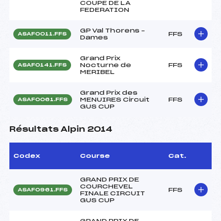
COUPE DE LA
FEDERATION
GP Val Thorens –
FFS
ASAF0011.FFS
Dames
Grand Prix
Nocturne de
FFS
ASAF0141.FFS
MERIBEL
Grand Prix des
MENUIRES Circuit
FFS
ASAF0061.FFS
GUS CUP
Résultats Alpin 2014
Codex
Course
Cat.
GRAND PRIX DE
COURCHEVEL
FFS
ASAF0961.FFS
FINALE CIRCUIT
GUS CUP
GRAND PRIX DE