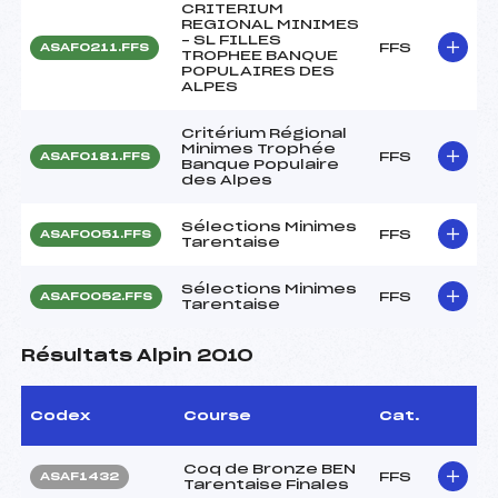
CRITERIUM
REGIONAL MINIMES
– SL FILLES
FFS
ASAF0211.FFS
TROPHEE BANQUE
POPULAIRES DES
ALPES
Critérium Régional
Minimes Trophée
FFS
ASAF0181.FFS
Banque Populaire
des Alpes
Sélections Minimes
FFS
ASAF0051.FFS
Tarentaise
Sélections Minimes
FFS
ASAF0052.FFS
Tarentaise
Résultats Alpin 2010
Codex
Course
Cat.
Coq de Bronze BEN
FFS
ASAF1432
Tarentaise Finales