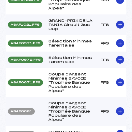
Populaire des
Alpes"
GRAND-PRIX DE LA
TANIA Circuit Gus
FFS
ASAF1021.FFS
Cup
Sélection Minimes
FFS
ASAF0971.FFS
Tarentaise
Sélection Minimes
FFS
ASAF0972.FFS
Tarentaise
Coupe d'Argent
Minimes SAVOIE
"Trophée Banque
FFS
ASAF0671.FFS
Populaire des
Alpes"
Coupe d'Argent
Minimes SAVOIE
"Trophée Banque
FFS
ASAF0681
Populaire des
Alpes"
CAMP VITESSE