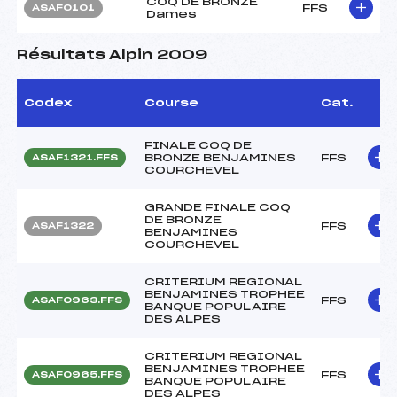
COQ DE BRONZE
FFS
ASAF0101
Dames
Résultats Alpin 2009
Codex
Course
Cat.
FINALE COQ DE
BRONZE BENJAMINES
FFS
ASAF1321.FFS
COURCHEVEL
GRANDE FINALE COQ
DE BRONZE
FFS
ASAF1322
BENJAMINES
COURCHEVEL
CRITERIUM REGIONAL
BENJAMINES TROPHEE
FFS
ASAF0963.FFS
BANQUE POPULAIRE
DES ALPES
CRITERIUM REGIONAL
BENJAMINES TROPHEE
FFS
ASAF0965.FFS
BANQUE POPULAIRE
DES ALPES