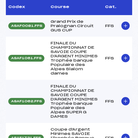
Codex
Course
Cat.
Grand Prix de
Pralognan Circuit
FFS
ASAF0081.FFS
GUS CUP
FINALE DU
CHAMPIONNAT DE
SAVOIE COUPE
D'ARGENT MINIMES
FFS
ASAF1061.FFS
Trophée banque
Populaire des
Alpes Slalom
dames
FINALE DU
CHAMPIONNAT DE
SAVOIE COUPE
D'ARGENT MINIMES
FFS
ASAF1062.FFS
Trophée banque
Populaire des
Alpes SUPER G
DAMES
Coupe d'Argent
Minimes SAVOIE
"Trophée Banque
FFS
ASAF1721.FFS