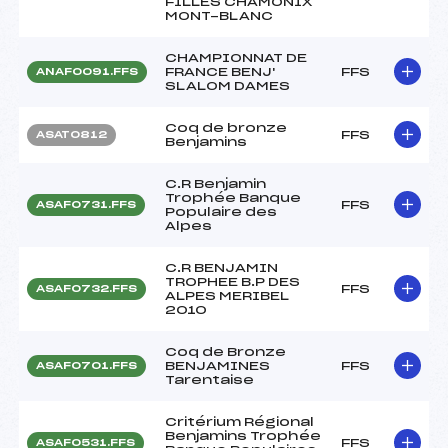
FILLES CHAMONIX
MONT-BLANC
CHAMPIONNAT DE
FRANCE BENJ'
FFS
ANAF0091.FFS
SLALOM DAMES
Coq de bronze
FFS
ASAT0812
Benjamins
C.R Benjamin
Trophée Banque
FFS
ASAF0731.FFS
Populaire des
Alpes
C.R BENJAMIN
TROPHEE B.P DES
FFS
ASAF0732.FFS
ALPES MERIBEL
2010
Coq de Bronze
BENJAMINES
FFS
ASAF0701.FFS
Tarentaise
Critérium Régional
Benjamins Trophée
FFS
ASAF0531.FFS