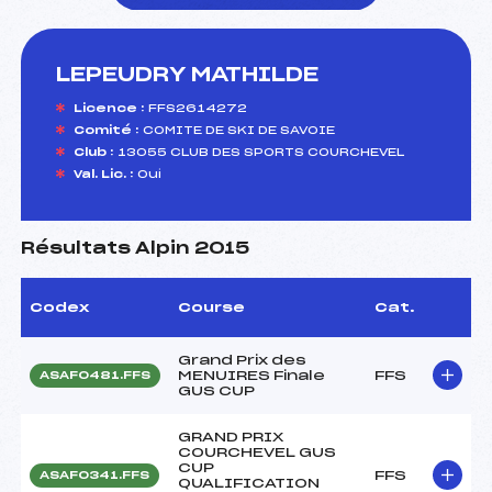
LEPEUDRY MATHILDE
foi(s) le ski
Licence :
FFS2614272
Comité :
COMITE DE SKI DE SAVOIE
Club :
13055 CLUB DES SPORTS COURCHEVEL
Val. Lic. :
Oui
Résultats Alpin 2015
Codex
Course
Cat.
Grand Prix des
MENUIRES Finale
FFS
ASAF0481.FFS
GUS CUP
GRAND PRIX
COURCHEVEL GUS
CUP
FFS
ASAF0341.FFS
QUALIFICATION