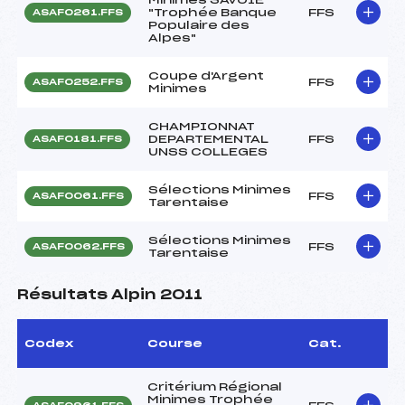
"Trophée Banque
FFS
ASAF0261.FFS
Populaire des
Alpes"
Coupe d'Argent
FFS
ASAF0252.FFS
Minimes
CHAMPIONNAT
DEPARTEMENTAL
FFS
ASAF0181.FFS
UNSS COLLEGES
Sélections Minimes
FFS
ASAF0061.FFS
Tarentaise
Sélections Minimes
FFS
ASAF0062.FFS
Tarentaise
Résultats Alpin 2011
Codex
Course
Cat.
Critérium Régional
Minimes Trophée