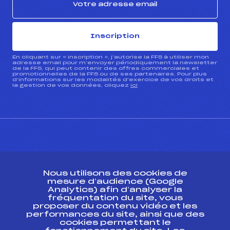
Inscription
En cliquant sur « inscription », j’autorise la FFS à utiliser mon
adresse email pour m’envoyer périodiquement la newsletter
de la FFS, qui peut contenir des offres commerciales et
promotionnelles de la FFS ou de ses partenaires. Pour plus
d’informations sur les modalités d’exercice de vos droits et
la gestion de vos données, cliquez
ici
CONTACT
Nous utilisons des cookies de
ESPACE PRESSE
mesure d’audience (Google
Analytics) afin d’analyser la
fréquentation du site, vous
Ressources
proposer du contenu vidéo et les
performances du site, ainsi que des
Pass’Neige
cookies permettant le
Projet sportif fédéral