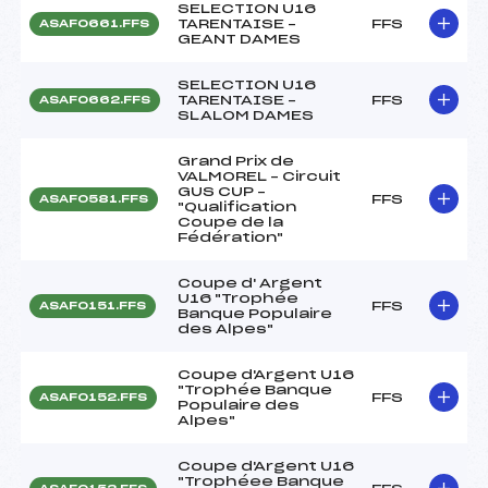
SELECTION U16
TARENTAISE –
FFS
ASAF0661.FFS
GEANT DAMES
SELECTION U16
TARENTAISE –
FFS
ASAF0662.FFS
SLALOM DAMES
Grand Prix de
VALMOREL – Circuit
GUS CUP –
FFS
ASAF0581.FFS
"Qualification
Coupe de la
Fédération"
Coupe d' Argent
U16 "Trophée
FFS
ASAF0151.FFS
Banque Populaire
des Alpes"
Coupe d'Argent U16
"Trophée Banque
FFS
ASAF0152.FFS
Populaire des
Alpes"
Coupe d'Argent U16
"Trophéee Banque