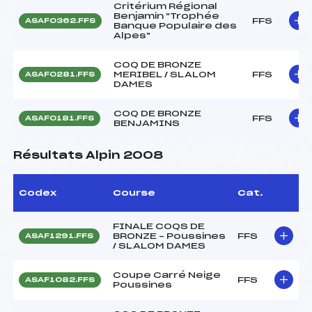
Critérium Régional
Benjamin "Trophée
FFS
ASAF0362.FFS
Banque Populaire des
Alpes"
COQ DE BRONZE
MERIBEL / SLALOM
FFS
ASAF0281.FFS
DAMES
COQ DE BRONZE
FFS
ASAF0181.FFS
BENJAMINS
Résultats Alpin 2008
Codex
Course
Cat.
FINALE COQS DE
BRONZE – Poussines
FFS
ASAF1291.FFS
/ SLALOM DAMES
Coupe Carré Neige
FFS
ASAF1082.FFS
Poussines