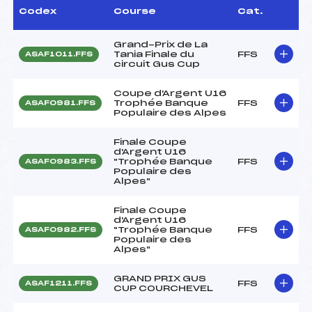
Codex
Course
Cat.
Grand-Prix de La
Tania Finale du
FFS
ASAF1011.FFS
circuit Gus Cup
Coupe d'Argent U16
Trophée Banque
FFS
ASAF0981.FFS
Populaire des Alpes
Finale Coupe
d'Argent U16
"Trophée Banque
FFS
ASAF0983.FFS
Populaire des
Alpes"
Finale Coupe
d'Argent U16
"Trophée Banque
FFS
ASAF0982.FFS
Populaire des
Alpes"
GRAND PRIX GUS
FFS
ASAF1211.FFS
CUP COURCHEVEL