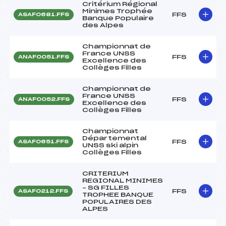
Critérium Régional
Minimes Trophée
FFS
ASAF0681.FFS
Banque Populaire
des Alpes
Championnat de
France UNSS
FFS
ANAF0051.FFS
Excellence des
Collèges Filles
Championnat de
France UNSS
FFS
ANAF0052.FFS
Excellence des
Collèges Filles
Championnat
Départemental
FFS
ASAF0651.FFS
UNSS ski alpin
Collèges Filles
CRITERIUM
REGIONAL MINIMES
– SG FILLES
FFS
ASAF0212.FFS
TROPHEE BANQUE
POPULAIRES DES
ALPES