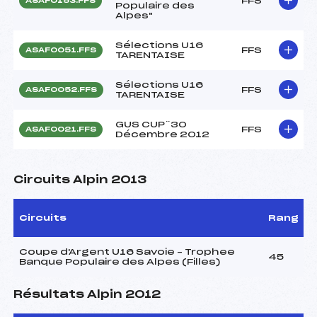
FFS
ASAF0153.FFS
Populaire des
Alpes"
Sélections U16
FFS
ASAF0051.FFS
TARENTAISE
Sélections U16
FFS
ASAF0052.FFS
TARENTAISE
GUS CUP¨30
FFS
ASAF0021.FFS
Décembre 2012
Circuits Alpin 2013
Circuits
Rang
Coupe d'Argent U16 Savoie – Trophee
45
Banque Populaire des Alpes (Filles)
Résultats Alpin 2012