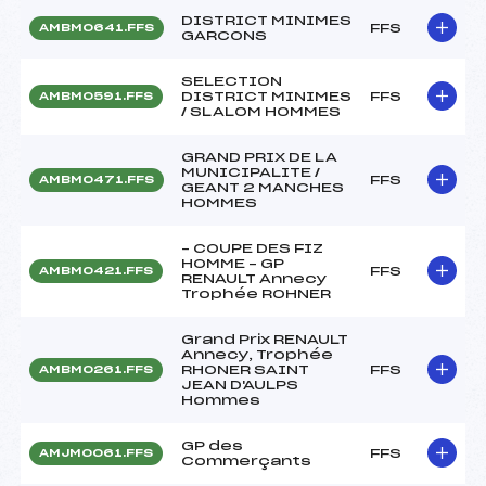
DISTRICT MINIMES
FFS
AMBM0641.FFS
GARCONS
SELECTION
DISTRICT MINIMES
FFS
AMBM0591.FFS
/ SLALOM HOMMES
GRAND PRIX DE LA
MUNICIPALITE /
FFS
AMBM0471.FFS
GEANT 2 MANCHES
HOMMES
– COUPE DES FIZ
HOMME – GP
FFS
AMBM0421.FFS
RENAULT Annecy
Trophée ROHNER
Grand Prix RENAULT
Annecy, Trophée
RHONER SAINT
FFS
AMBM0261.FFS
JEAN D'AULPS
Hommes
GP des
FFS
AMJM0061.FFS
Commerçants