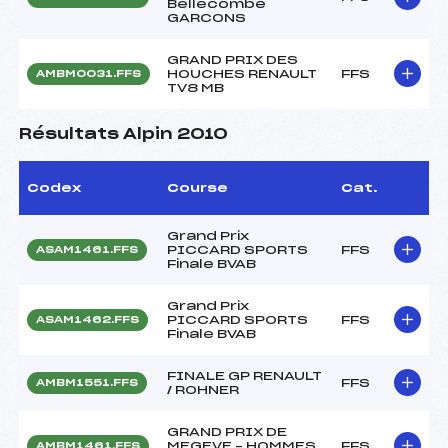
Bellecombe
GARCONS
GRAND PRIX DES
HOUCHES RENAULT
FFS
AMBM0031.FFS
TV8 MB
Résultats Alpin 2010
Codex
Course
Cat.
Grand Prix
PICCARD SPORTS
FFS
ASAM1461.FFS
Finale BVAB
Grand Prix
PICCARD SPORTS
FFS
ASAM1462.FFS
Finale BVAB
FINALE GP RENAULT
FFS
AMBM1551.FFS
/ ROHNER
GRAND PRIX DE
MEGEVE – HOMMES
FFS
AMBM1461.FFS