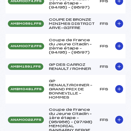
FFS
ANAM0074.FFS
2ème étape –
(94/95) – (96/97)
COUPE DE BRONZE
MINIMES DISTRICT
FFS
AMBM0591.FFS
ARVE-GIFFRE
Coupe de France
du Jeune Citadin –
FFS
ANAM0072.FFS
2ème étape –
(94/95) – (96/97)
GP DES CARROZ
FFS
AMBM1591.FFS
RENAULT / ROHNER
GP
RENAULT/ROHNER –
GRAND PRIX DE
FFS
AMBM0481.FFS
BONNEVILLE –
HOMMES
Coupe de France
du Jeune Citadin –
1ère étape –
FFS
ANAM0022.FFS
(95/956) – (97/98)
MEMORIAL
SANSARNY SERGE