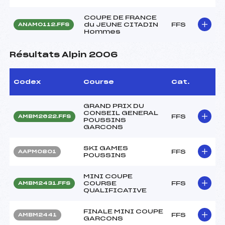
COUPE DE FRANCE
du JEUNE CITADIN
FFS
ANAM0112.FFS
Hommes
Résultats Alpin 2006
Codex
Course
Cat.
GRAND PRIX DU
CONSEIL GENERAL
FFS
AMBM2622.FFS
POUSSINS
GARCONS
SKI GAMES
FFS
AAPM0801
POUSSINS
MINI COUPE
COURSE
FFS
AMBM2431.FFS
QUALIFICATIVE
FINALE MINI COUPE
FFS
AMBM2441
GARCONS