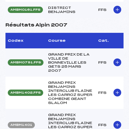
DISTRICT
FFS
AMBM0161.FFS
BENJAMINS
Résultats Alpin 2007
Codex
Course
Cat.
GRAND PRIX DE LA
VILLE DE
BONNEVILLE LES
FFS
AMBM0791.FFS
GETS 25 MARS
2007
GRAND PRIX
BENJAMINS
INTERCLUB FLAINE
FFS
AMBM1402.FFS
LES CARROZ SUPER
COMBINE GEANT
SLALOM
GRAND PRIX
BENJAMINS
INTERCLUB FLAINE
FFS
AMBM1401
LES CARROZ SUPER