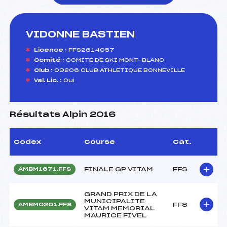
VIDONNE BASTIEN
foi(s) le ski
Licence :
FFS2614057
Comité :
COMITE DE SKI MONT-BLANC
Club :
09206 CLUB ATHLETIQUE BONNEVILLE
Val. Lic. :
Oui
Résultats Alpin 2016
Codex
Course
Cat.
FINALE GP VITAM
FFS
AMBM1671.FFS
GRAND PRIX DE LA
MUNICIPALITE
FFS
AMBM0201.FFS
VITAM MEMORIAL
MAURICE FIVEL