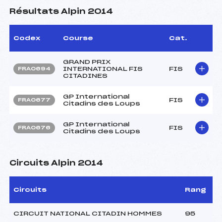
Résultats Alpin 2014
Codex
Course
Cat.
GRAND PRIX
INTERNATIONAL FIS
FIS
FRA0694
CITADINES
GP International
FIS
FRA0677
Citadins des Loups
GP International
FIS
FRA0676
Citadins des Loups
Circuits Alpin 2014
Circuits
Rang
CIRCUIT NATIONAL CITADIN HOMMES
95