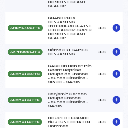
COMBINE GEANT
SLALOM
GRAND PRIX
BENJAMINS
INTERCLUB FLAINE
FFS
AMBM1403.FFS
LES CARROZ SUPER
COMBINE GEANT
SLALOM
8ème SKI GAMES
FFS
AAPM0991.FFS
BENJAMINS
GARCON Ben et Min
Geant Reprise
Coupe de France
FFS
ANAM0123.FFS
Jeunes Citadins –
92/93 – 94/95
Benjamin Garcon
Coupe France
FFS
ANAM0121.FFS
Jeunes Citadins –
94/95
COUPE DE FRANCE
du JEUNE CITADIN
FFS
ANAM0113.FFS
Hommes