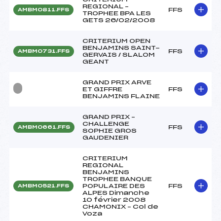
REGIONAL –
FFS
AMBM0811.FFS
TROPHEE BPA LES
GETS 26/02/2008
CRITERIUM OPEN
BENJAMINS SAINT-
FFS
AMBM0731.FFS
GERVAIS / SLALOM
GEANT
GRAND PRIX ARVE
ET GIFFRE
FFS
BENJAMINS FLAINE
GRAND PRIX –
CHALLENGE
FFS
AMBM0661.FFS
SOPHIE GROS
GAUDENIER
CRITERIUM
REGIONAL
BENJAMINS
TROPHEE BANQUE
POPULAIRE DES
FFS
AMBM0521.FFS
ALPES Dimanche
10 février 2008
CHAMONIX – Col de
Voza