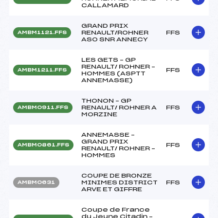
CALLAMARD
GRAND PRIX
RENAULT/ROHNER
FFS
AMBM1121.FFS
ASO SNR ANNECY
LES GETS – GP
RENAULT/ ROHNER –
FFS
AMBM1211.FFS
HOMMES (ASPTT
ANNEMASSE)
THONON – GP
RENAULT/ ROHNER A
FFS
AMBM0911.FFS
MORZINE
ANNEMASSE –
GRAND PRIX
FFS
AMBM0861.FFS
RENAULT/ ROHNER –
HOMMES
COUPE DE BRONZE
MINIMES DISTRICT
FFS
AMBM0631
ARVE ET GIFFRE
Coupe de France
du Jeune Citadin –