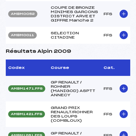
COUPE DE BRONZE
MINIMES GARCONS
FFS
AMBM0052
DISTRICT ARVE ET
GIFFRE Manche 2
SELECTION
FFS
AMBM0011
CITADINE
Résultats Alpin 2009
Codex
Course
Cat.
GP RENAULT /
ROHNER
FFS
AMBM1471.FFS
(MANIGOD) ASPTT
ANNECY
GRAND PRIX
RENAULT/ROHNER
FFS
AMBM1421.FFS
DES LOUPS
(COMBLOUX)
GP RENAULT /
FFS
AMBM1261.FFS