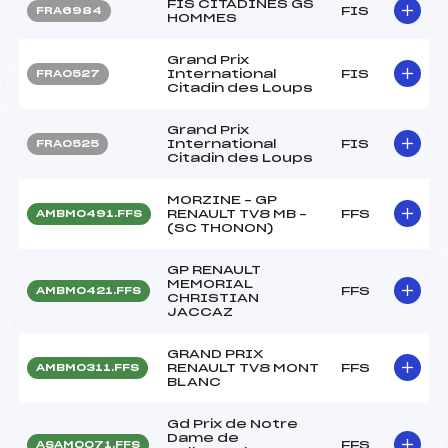
FIS CITADINES GS
FIS
FRA6984
HOMMES
Grand Prix
International
FIS
FRA0527
Citadin des Loups
Grand Prix
International
FIS
FRA0525
Citadin des Loups
MORZINE – GP
RENAULT TV8 MB –
FFS
AMBM0491.FFS
(SC THONON)
GP RENAULT
MEMORIAL
FFS
AMBM0421.FFS
CHRISTIAN
JACCAZ
GRAND PRIX
RENAULT TV8 MONT
FFS
AMBM0311.FFS
BLANC
Gd Prix de Notre
Dame de
FFS
ASAM0071.FFS