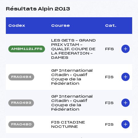
Résultats Alpin 2013
Codex
Course
Cat.
LES GETS – GRAND
PRIX VITAM –
QUALIF. COUPE DE
FFS
AMBM1121.FFS
LA FEDERATION –
DAMES
GP International
Citadin – Qualif
FIS
FRA0494
Coupe de la
Fédération
GP International
Citadin – Qualif
FIS
FRA0493
Coupe de la
Fédération
FIS CITADINE
FIS
FRA0480
NOCTURNE