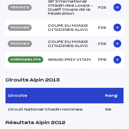
GP International
Citadin des Loups –
FIS
FRA0472
Qualif Coupe de la
Fédération
COUPE DU MONDE
FIS
FRA0465
CITADINES ALWC
COUPE DU MONDE
FIS
FRA0464
CITADINES ALWC
GRAND PRIX VITAM
FFS
AMBM0261.FFS
Circuits Alpin 2013
Circuits
Rang
Circuit National Citadin Hommes
59
Résultats Alpin 2012