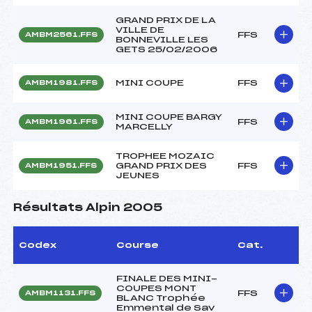
GRAND PRIX DE LA
VILLE DE
FFS
AMBM2561.FFS
BONNEVILLE LES
GETS 25/02/2006
MINI COUPE
FFS
AMBM1981.FFS
MINI COUPE BARGY
FFS
AMBM1961.FFS
MARCELLY
TROPHEE MOZAIC
GRAND PRIX DES
FFS
AMBM1951.FFS
JEUNES
Résultats Alpin 2005
Codex
Course
Cat.
FINALE DES MINI-
COUPES MONT
FFS
AMBM1131.FFS
BLANC Trophée
Emmental de Sav