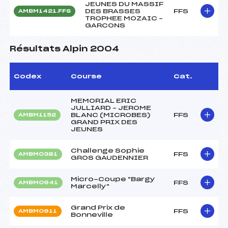
JEUNES DU MASSIF
DES BRASSES
FFS
AMBM1421.FFS
TROPHEE MOZAIC –
GARCONS
Résultats Alpin 2004
Codex
Course
Cat.
MEMORIAL ERIC
JULLIARD – JEROME
BLANC (MICROBES)
FFS
AMBM1152
GRAND PRIX DES
JEUNES
Challenge Sophie
FFS
AMBM0381
GROS GAUDENNIER
Micro-Coupe "Bargy
FFS
AMBM0941
Marcelly"
Grand Prix de
FFS
AMBM0911
Bonneville