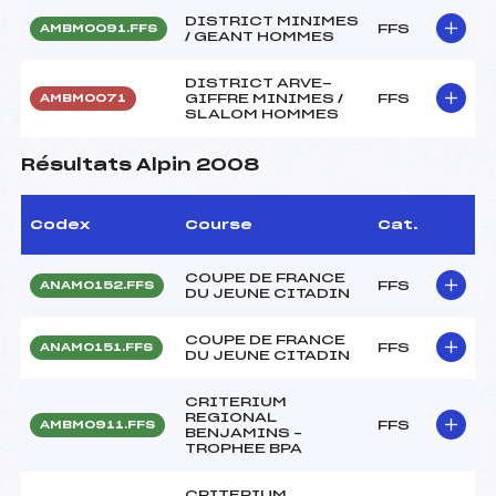
DISTRICT MINIMES
FFS
AMBM0091.FFS
/ GEANT HOMMES
DISTRICT ARVE-
GIFFRE MINIMES /
FFS
AMBM0071
SLALOM HOMMES
Résultats Alpin 2008
Codex
Course
Cat.
COUPE DE FRANCE
FFS
ANAM0152.FFS
DU JEUNE CITADIN
COUPE DE FRANCE
FFS
ANAM0151.FFS
DU JEUNE CITADIN
CRITERIUM
REGIONAL
FFS
AMBM0911.FFS
BENJAMINS –
TROPHEE BPA
CRITERIUM