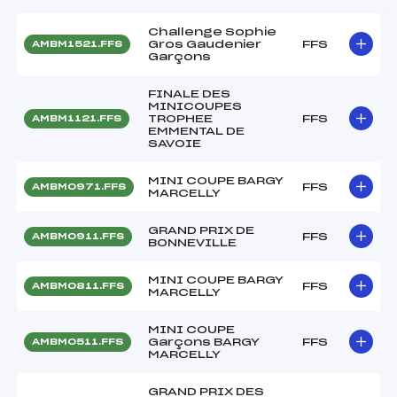
Challenge Sophie
Gros Gaudenier
FFS
AMBM1521.FFS
Garçons
FINALE DES
MINICOUPES
TROPHEE
FFS
AMBM1121.FFS
EMMENTAL DE
SAVOIE
MINI COUPE BARGY
FFS
AMBM0971.FFS
MARCELLY
GRAND PRIX DE
FFS
AMBM0911.FFS
BONNEVILLE
MINI COUPE BARGY
FFS
AMBM0811.FFS
MARCELLY
MINI COUPE
Garçons BARGY
FFS
AMBM0511.FFS
MARCELLY
GRAND PRIX DES