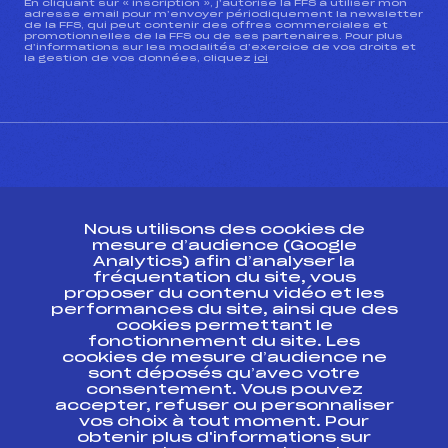
En cliquant sur « inscription », j’autorise la FFS à utiliser mon
adresse email pour m’envoyer périodiquement la newsletter
de la FFS, qui peut contenir des offres commerciales et
promotionnelles de la FFS ou de ses partenaires. Pour plus
d’informations sur les modalités d’exercice de vos droits et
la gestion de vos données, cliquez
ici
CONTACT
Nous utilisons des cookies de
ESPACE PRESSE
mesure d’audience (Google
Analytics) afin d’analyser la
fréquentation du site, vous
Ressources
proposer du contenu vidéo et les
performances du site, ainsi que des
Pass’Neige
cookies permettant le
Projet sportif fédéral
fonctionnement du site. Les
cookies de mesure d’audience ne
Projet de performance fédéral
sont déposés qu’avec votre
Antidopage
consentement. Vous pouvez
Pôle Développement, Formation, Suivi
accepter, refuser ou personnaliser
Scientifique
vos choix à tout moment. Pour
Listes ministérielles
obtenir plus d'informations sur