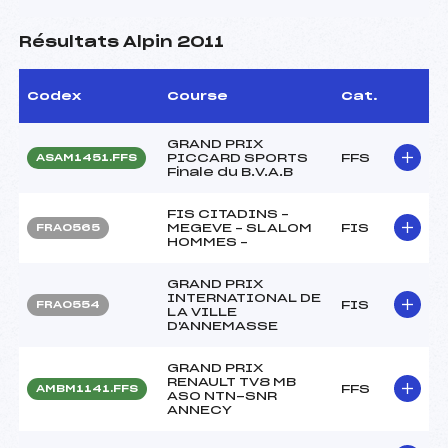
Résultats Alpin 2011
Codex
Course
Cat.
GRAND PRIX
PICCARD SPORTS
FFS
ASAM1451.FFS
Finale du B.V.A.B
FIS CITADINS –
MEGEVE – SLALOM
FIS
FRA0565
HOMMES –
GRAND PRIX
INTERNATIONAL DE
FIS
FRA0554
LA VILLE
D'ANNEMASSE
GRAND PRIX
RENAULT TV8 MB
FFS
AMBM1141.FFS
ASO NTN-SNR
ANNECY