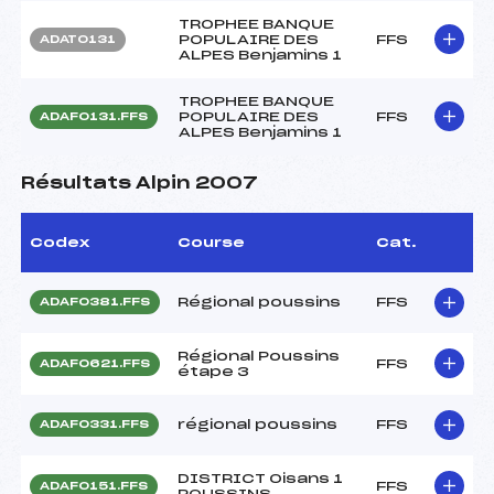
TROPHEE BANQUE
POPULAIRE DES
FFS
ADAT0131
ALPES Benjamins 1
TROPHEE BANQUE
POPULAIRE DES
FFS
ADAF0131.FFS
ALPES Benjamins 1
Résultats Alpin 2007
Codex
Course
Cat.
Régional poussins
FFS
ADAF0381.FFS
Régional Poussins
FFS
ADAF0621.FFS
étape 3
régional poussins
FFS
ADAF0331.FFS
DISTRICT Oisans 1
FFS
ADAF0151.FFS
POUSSINS