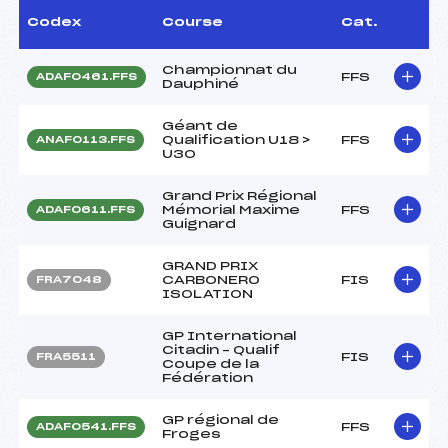
Codex
Course
Cat.
Championnat du
FFS
ADAF0461.FFS
Dauphiné
Géant de
Qualification U18 >
FFS
ANAF0113.FFS
U30
Grand Prix Régional
Mémorial Maxime
FFS
ADAF0611.FFS
Guignard
GRAND PRIX
CARBONERO
FIS
FRA7048
ISOLATION
GP International
Citadin – Qualif
FIS
FRA5511
Coupe de la
Fédération
GP régional de
FFS
ADAF0541.FFS
Froges