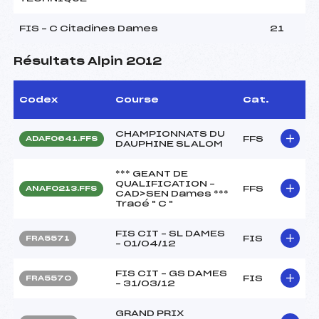
FIS – C Citadines Dames
21
Résultats Alpin 2012
Codex
Course
Cat.
CHAMPIONNATS DU
FFS
ADAF0641.FFS
DAUPHINE SLALOM
*** GEANT DE
QUALIFICATION –
FFS
ANAF0213.FFS
CAD>SEN Dames ***
Tracé " C "
FIS CIT – SL DAMES
FIS
FRA5571
– 01/04/12
FIS CIT – GS DAMES
FIS
FRA5570
– 31/03/12
GRAND PRIX