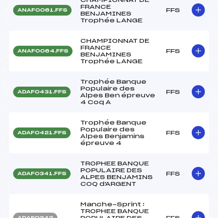
FRANCE
FFS
ANAF0061.FFS
BENJAMINES
Trophée LANGE
CHAMPIONNAT DE
FRANCE
FFS
ANAF0064.FFS
BENJAMINES
Trophée LANGE
Trophée Banque
Populaire des
FFS
ADAF0431.FFS
Alpes Ben épreuve
4 Coq A
Trophée Banque
Populaire des
FFS
ADAF0421.FFS
Alpes Benjamins
épreuve 4
TROPHEE BANQUE
POPULAIRE DES
FFS
ADAF0341.FFS
ALPES BENJAMINS
COQ d'ARGENT
Manche-Sprint :
TROPHEE BANQUE
POPULAIRE DES
FFS
ADAF0342