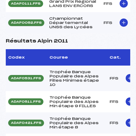
Grand Prix Régional
FFS
ADAF0111.FFS
LANS ENV ERCORS
Championnat
Départemental
FFS
ADAF0052.FFS
UNSS des Lycées
Résultats Alpin 2011
Codex
Course
Cat.
Trophée Banque
Populaire des Alpes
FFS
ADAF0531.FFS
Filles Minimes étape
10
Trophée Banque
Populaire des Alpes
FFS
ADAF0511.FFS
Min étape 9 FILLES
Trophée Banque
Populaire des Alpes
FFS
ADAF0421.FFS
Min étape 8