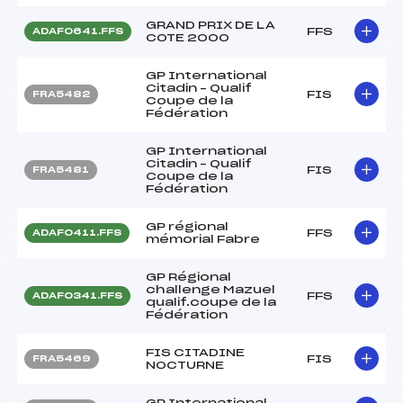
GRAND PRIX DE LA
FFS
ADAF0641.FFS
COTE 2000
GP International
Citadin – Qualif
FIS
FRA5482
Coupe de la
Fédération
GP International
Citadin – Qualif
FIS
FRA5481
Coupe de la
Fédération
GP régional
FFS
ADAF0411.FFS
mémorial Fabre
GP Régional
challenge Mazuel
FFS
ADAF0341.FFS
qualif.coupe de la
Fédération
FIS CITADINE
FIS
FRA5469
NOCTURNE
GP International