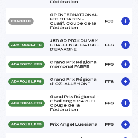
Fédération
GP INTERNATIONAL
FIS CITADIN –
FIS
FRA6818
Qualif. Coupe de la
Fédération
1ER GD PRIX DU VSM
CHALLENGE CAISSE
FFS
ADAF0331.FFS
D'EPARGNE
Grand Prix Régional
FFS
ADAF0291.FFS
mémorial FABRE
Grand Prix Régional
FFS
ADAF0161.FFS
d' OZ-ALLEMONT
Gand Prix Régional –
Challenge MAZUEL
FFS
ADAF0241.FFS
Coupe de la
Fédération
Prix Angel Lussiana
FFS
ADAF0181.FFS