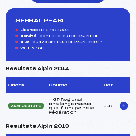
SERRAT PEARL
foi(s) le ski
Licence :
FFS2614004
Comité :
COMITE DE SKI DU DAUPHINE
Club :
05476 SKI CLUB DE L'ALPE D'HUEZ
Val. Lic. :
Oui
Résultats Alpin 2014
Codex
Course
Cat.
— GP Régional
challenge Mazuel
FFS
ADAF0281.FFS
qualif. Coupe de la
Fédération
Résultats Alpin 2013