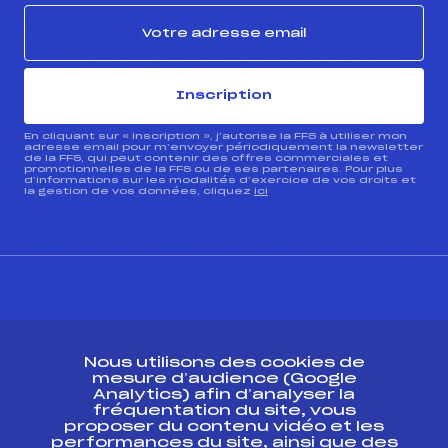
Inscription
En cliquant sur « inscription », j’autorise la FFS à utiliser mon
adresse email pour m’envoyer périodiquement la newsletter
de la FFS, qui peut contenir des offres commerciales et
promotionnelles de la FFS ou de ses partenaires. Pour plus
d’informations sur les modalités d’exercice de vos droits et
la gestion de vos données, cliquez
ici
CONTACT
Nous utilisons des cookies de
ESPACE PRESSE
mesure d’audience (Google
Analytics) afin d’analyser la
fréquentation du site, vous
Ressources
proposer du contenu vidéo et les
performances du site, ainsi que des
Pass’Neige