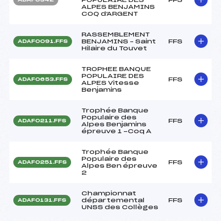
ALPES BENJAMINS
COQ d'ARGENT
RASSEMBLEMENT
BENJAMINS – Saint
FFS
ADAF0091.FFS
Hilaire du Touvet
TROPHEE BANQUE
POPULAIRE DES
FFS
ADAF0653.FFS
ALPES Vitesse
Benjamins
Trophée Banque
Populaire des
FFS
ADAF0211.FFS
Alpes Benjamins
épreuve 1 -Coq A
Trophée Banque
Populaire des
FFS
ADAF0251.FFS
Alpes Ben épreuve
2
Championnat
départemental
FFS
ADAF0131.FFS
UNSS des Collèges