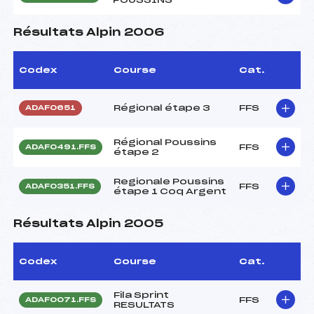
Résultats Alpin 2006
Codex
Course
Cat.
Régional étape 3
FFS
ADAF0651
Régional Poussins
FFS
ADAF0491.FFS
étape 2
Regionale Poussins
FFS
ADAF0351.FFS
étape 1 Coq Argent
Résultats Alpin 2005
Codex
Course
Cat.
Fila Sprint
FFS
ADAF0071.FFS
RESULTATS