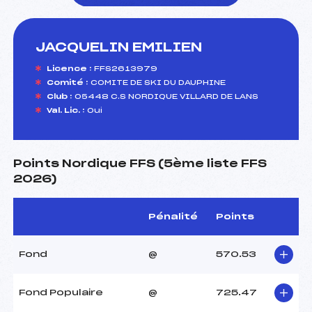
JACQUELIN EMILIEN
foi(s) le ski
Licence :
FFS2613979
Comité :
COMITE DE SKI DU DAUPHINE
Club :
05448 C.S NORDIQUE VILLARD DE LANS
Val. Lic. :
Oui
Points Nordique FFS (5ème liste FFS
2026)
Pénalité
Points
Fond
@
570.53
Fond Populaire
@
725.47