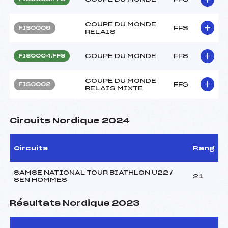
COUPE DU MONDE
FFS
FIS0006
RELAIS
COUPE DU MONDE
FFS
FIS0004.FFS
COUPE DU MONDE
FFS
FIS0002
RELAIS MIXTE
Circuits Nordique 2024
Circuits
Rang
SAMSE NATIONAL TOUR BIATHLON U22 /
21
SEN HOMMES
Résultats Nordique 2023