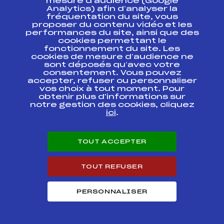
mesure d’audience (Google
COUPE DU MONDE
FFS
FIS0017.FFS
Analytics) afin d’analyser la
fréquentation du site, vous
proposer du contenu vidéo et les
COUPE DU MONDE
FFS
FIS0015
performances du site, ainsi que des
RELAIS
cookies permettant le
fonctionnement du site. Les
cookies de mesure d’audience ne
COUPE DU MONDE
FFS
FIS0013.FFS
sont déposés qu’avec votre
consentement. Vous pouvez
accepter, refuser ou personnaliser
COUPE DU MONDE
FFS
FIS0011.FFS
vos choix à tout moment. Pour
obtenir plus d'informations sur
notre gestion des cookies, cliquez
COUPE DU MONDE
ici
.
FFS
FIS0009
RELAIS
COUPE DU MONDE
FFS
FIS0007.FFS
TOUT ACCEPTER
TOUT REFUSER
COUPE DU MONDE
FFS
FIS0005.FFS
PERSONNALISER
COUPE DU MONDE
FFS
FIS0003.FFS
COUPE DU MONDE
FFS
FIS0001.FFS