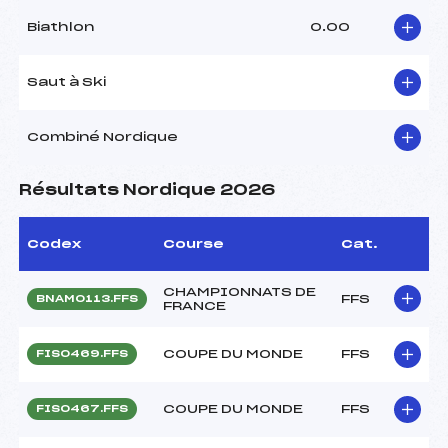
Biathlon
0.00
Saut à Ski
Combiné Nordique
Résultats Nordique 2026
Codex
Course
Cat.
CHAMPIONNATS DE
FFS
BNAM0113.FFS
FRANCE
COUPE DU MONDE
FFS
FIS0469.FFS
COUPE DU MONDE
FFS
FIS0467.FFS