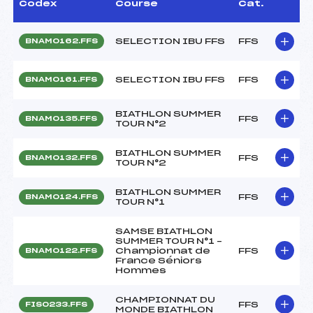
Codex
Course
Cat.
SELECTION IBU FFS
FFS
BNAM0162.FFS
SELECTION IBU FFS
FFS
BNAM0161.FFS
BIATHLON SUMMER
FFS
BNAM0135.FFS
TOUR N°2
BIATHLON SUMMER
FFS
BNAM0132.FFS
TOUR N°2
BIATHLON SUMMER
FFS
BNAM0124.FFS
TOUR N°1
SAMSE BIATHLON
SUMMER TOUR N°1 –
Championnat de
FFS
BNAM0122.FFS
France Séniors
Hommes
CHAMPIONNAT DU
FFS
FIS0233.FFS
MONDE BIATHLON