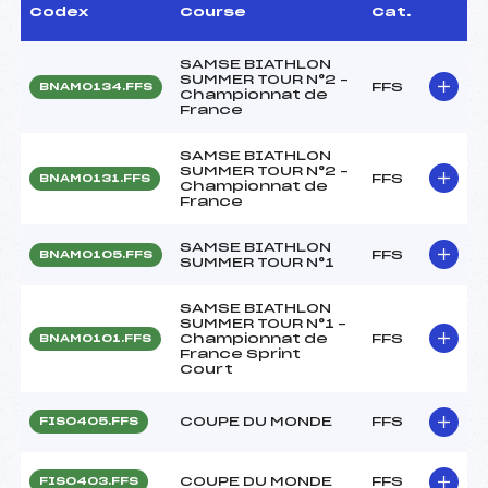
Codex
Course
Cat.
SAMSE BIATHLON
SUMMER TOUR N°2 –
FFS
BNAM0134.FFS
Championnat de
France
SAMSE BIATHLON
SUMMER TOUR N°2 –
FFS
BNAM0131.FFS
Championnat de
France
SAMSE BIATHLON
FFS
BNAM0105.FFS
SUMMER TOUR N°1
SAMSE BIATHLON
SUMMER TOUR N°1 –
Championnat de
FFS
BNAM0101.FFS
France Sprint
Court
COUPE DU MONDE
FFS
FIS0405.FFS
COUPE DU MONDE
FFS
FIS0403.FFS