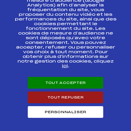
mesure d’audience (Google
COUPE DU MONDE
FFS
FIS0017.FFS
Analytics) afin d’analyser la
fréquentation du site, vous
proposer du contenu vidéo et les
COUPE DU MONDE
FFS
FIS0015
performances du site, ainsi que des
RELAIS
cookies permettant le
fonctionnement du site. Les
cookies de mesure d’audience ne
COUPE DU MONDE
FFS
FIS0013.FFS
sont déposés qu’avec votre
consentement. Vous pouvez
accepter, refuser ou personnaliser
COUPE DU MONDE
FFS
FIS0011.FFS
vos choix à tout moment. Pour
obtenir plus d'informations sur
notre gestion des cookies, cliquez
COUPE DU MONDE
ici
.
FFS
FIS0009
RELAIS
COUPE DU MONDE
FFS
FIS0007.FFS
TOUT ACCEPTER
TOUT REFUSER
COUPE DU MONDE
FFS
FIS0005.FFS
PERSONNALISER
COUPE DU MONDE
FFS
FIS0003.FFS
COUPE DU MONDE
FFS
FIS0001.FFS