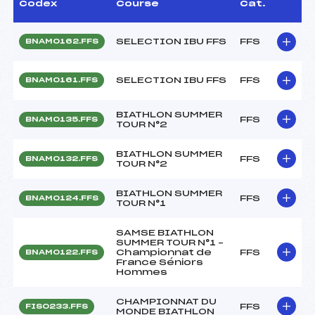
Codex
Course
Cat.
SELECTION IBU FFS
FFS
BNAM0162.FFS
SELECTION IBU FFS
FFS
BNAM0161.FFS
BIATHLON SUMMER
FFS
BNAM0135.FFS
TOUR N°2
BIATHLON SUMMER
FFS
BNAM0132.FFS
TOUR N°2
BIATHLON SUMMER
FFS
BNAM0124.FFS
TOUR N°1
SAMSE BIATHLON
SUMMER TOUR N°1 –
Championnat de
FFS
BNAM0122.FFS
France Séniors
Hommes
CHAMPIONNAT DU
FFS
FIS0233.FFS
MONDE BIATHLON