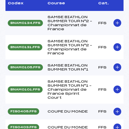
Codex
Course
Cat.
SAMSE BIATHLON
SUMMER TOUR N°2 –
FFS
BNAM0134.FFS
Championnat de
France
SAMSE BIATHLON
SUMMER TOUR N°2 –
FFS
BNAM0131.FFS
Championnat de
France
SAMSE BIATHLON
FFS
BNAM0105.FFS
SUMMER TOUR N°1
SAMSE BIATHLON
SUMMER TOUR N°1 –
Championnat de
FFS
BNAM0101.FFS
France Sprint
Court
COUPE DU MONDE
FFS
FIS0405.FFS
COUPE DU MONDE
FFS
FIS0403.FFS