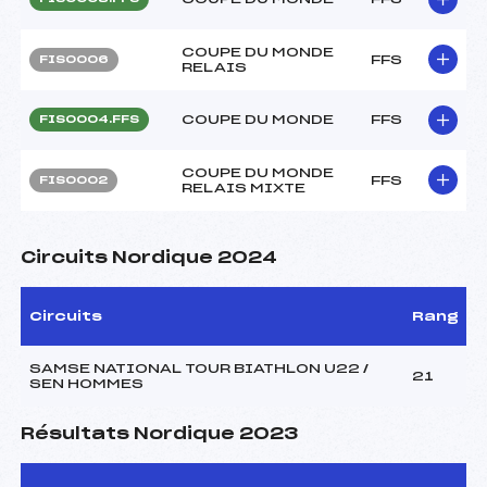
COUPE DU MONDE
FFS
FIS0006
RELAIS
COUPE DU MONDE
FFS
FIS0004.FFS
COUPE DU MONDE
FFS
FIS0002
RELAIS MIXTE
Circuits Nordique 2024
Circuits
Rang
SAMSE NATIONAL TOUR BIATHLON U22 /
21
SEN HOMMES
Résultats Nordique 2023