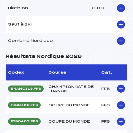
Biathlon
0.00
Saut à Ski
Combiné Nordique
Résultats Nordique 2026
Codex
Course
Cat.
CHAMPIONNATS DE
FFS
BNAM0113.FFS
FRANCE
COUPE DU MONDE
FFS
FIS0469.FFS
COUPE DU MONDE
FFS
FIS0467.FFS