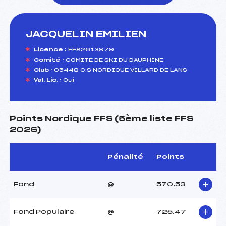
JACQUELIN EMILIEN
foi(s) le ski
Licence :
FFS2613979
Comité :
COMITE DE SKI DU DAUPHINE
Club :
05448 C.S NORDIQUE VILLARD DE LANS
Val. Lic. :
Oui
Points Nordique FFS (5ème liste FFS
2026)
Pénalité
Points
Fond
@
570.53
Fond Populaire
@
725.47