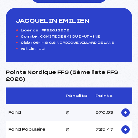
JACQUELIN EMILIEN
foi(s) le ski
Licence :
FFS2613979
Comité :
COMITE DE SKI DU DAUPHINE
Club :
05448 C.S NORDIQUE VILLARD DE LANS
Val. Lic. :
Oui
Points Nordique FFS (5ème liste FFS
2026)
Pénalité
Points
Fond
@
570.53
Fond Populaire
@
725.47