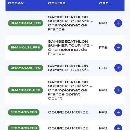
Codex
Course
Cat.
SAMSE BIATHLON
SUMMER TOUR N°2 –
FFS
BNAM0134.FFS
Championnat de
France
SAMSE BIATHLON
SUMMER TOUR N°2 –
FFS
BNAM0131.FFS
Championnat de
France
SAMSE BIATHLON
FFS
BNAM0105.FFS
SUMMER TOUR N°1
SAMSE BIATHLON
SUMMER TOUR N°1 –
Championnat de
FFS
BNAM0101.FFS
France Sprint
Court
COUPE DU MONDE
FFS
FIS0405.FFS
COUPE DU MONDE
FFS
FIS0403.FFS