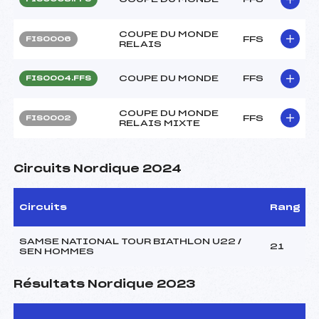
COUPE DU MONDE
FFS
FIS0006
RELAIS
COUPE DU MONDE
FFS
FIS0004.FFS
COUPE DU MONDE
FFS
FIS0002
RELAIS MIXTE
Circuits Nordique 2024
Circuits
Rang
SAMSE NATIONAL TOUR BIATHLON U22 /
21
SEN HOMMES
Résultats Nordique 2023