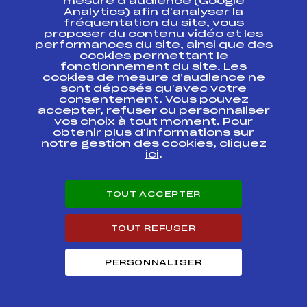
mesure d’audience (Google
COUPE DU MONDE
FFS
FIS0017.FFS
Analytics) afin d’analyser la
fréquentation du site, vous
proposer du contenu vidéo et les
COUPE DU MONDE
FFS
FIS0015
performances du site, ainsi que des
RELAIS
cookies permettant le
fonctionnement du site. Les
cookies de mesure d’audience ne
COUPE DU MONDE
FFS
FIS0013.FFS
sont déposés qu’avec votre
consentement. Vous pouvez
accepter, refuser ou personnaliser
COUPE DU MONDE
FFS
FIS0011.FFS
vos choix à tout moment. Pour
obtenir plus d'informations sur
notre gestion des cookies, cliquez
COUPE DU MONDE
ici
.
FFS
FIS0009
RELAIS
COUPE DU MONDE
FFS
FIS0007.FFS
TOUT ACCEPTER
TOUT REFUSER
COUPE DU MONDE
FFS
FIS0005.FFS
PERSONNALISER
COUPE DU MONDE
FFS
FIS0003.FFS
COUPE DU MONDE
FFS
FIS0001.FFS