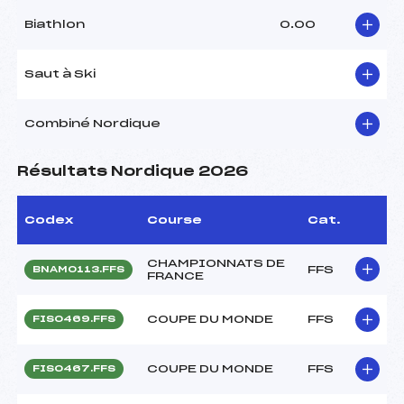
Biathlon
0.00
Saut à Ski
Combiné Nordique
Résultats Nordique 2026
Codex
Course
Cat.
CHAMPIONNATS DE
FFS
BNAM0113.FFS
FRANCE
COUPE DU MONDE
FFS
FIS0469.FFS
COUPE DU MONDE
FFS
FIS0467.FFS