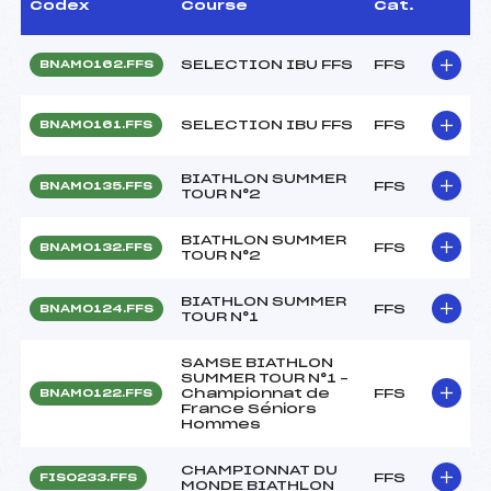
Codex
Course
Cat.
SELECTION IBU FFS
FFS
BNAM0162.FFS
SELECTION IBU FFS
FFS
BNAM0161.FFS
BIATHLON SUMMER
FFS
BNAM0135.FFS
TOUR N°2
BIATHLON SUMMER
FFS
BNAM0132.FFS
TOUR N°2
BIATHLON SUMMER
FFS
BNAM0124.FFS
TOUR N°1
SAMSE BIATHLON
SUMMER TOUR N°1 –
Championnat de
FFS
BNAM0122.FFS
France Séniors
Hommes
CHAMPIONNAT DU
FFS
FIS0233.FFS
MONDE BIATHLON