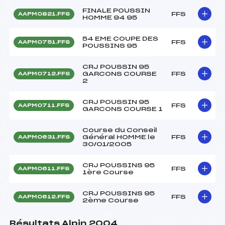
FINALE POUSSIN
FFS
AAPM0821.FFS
HOMME 94 95
54 EME COUPE DES
FFS
AAPM0751.FFS
POUSSINS 95
CRJ POUSSIN 95
GARCONS COURSE
FFS
AAPM0712.FFS
2
CRJ POUSSIN 95
FFS
AAPM0711.FFS
GARCONS COURSE 1
Course du Conseil
Général HOMME le
FFS
AAPM0631.FFS
30/01/2005
CRJ POUSSINS 95
FFS
AAPM0611.FFS
1ère Course
CRJ POUSSINS 95
FFS
AAPM0612.FFS
2ème Course
Résultats Alpin 2004