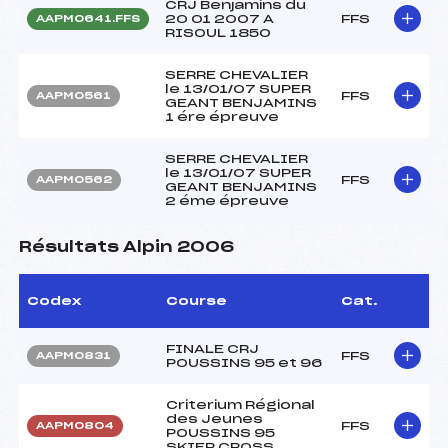
CRJ Benjamins du
20 01 2007 A
FFS
AAPM0641.FFS
RISOUL 1850
SERRE CHEVALIER
le 13/01/07 SUPER
FFS
AAPM0561
GEANT BENJAMINS
1 ére épreuve
SERRE CHEVALIER
le 13/01/07 SUPER
FFS
AAPM0562
GEANT BENJAMINS
2 éme épreuve
Résultats Alpin 2006
Codex
Course
Cat.
FINALE CRJ
FFS
AAPM0831
POUSSINS 95 et 96
Criterium Régional
des Jeunes
FFS
AAPM0804
POUSSINS 95
SKIER CROSS