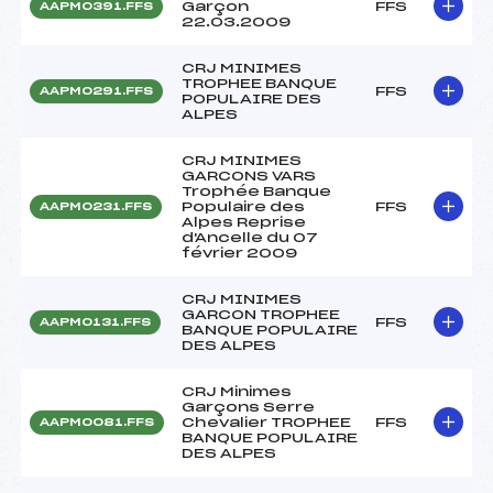
Garçon
FFS
AAPM0391.FFS
22.03.2009
CRJ MINIMES
TROPHEE BANQUE
FFS
AAPM0291.FFS
POPULAIRE DES
ALPES
CRJ MINIMES
GARCONS VARS
Trophée Banque
Populaire des
FFS
AAPM0231.FFS
Alpes Reprise
d'Ancelle du 07
février 2009
CRJ MINIMES
GARCON TROPHEE
FFS
AAPM0131.FFS
BANQUE POPULAIRE
DES ALPES
CRJ Minimes
Garçons Serre
Chevalier TROPHEE
FFS
AAPM0081.FFS
BANQUE POPULAIRE
DES ALPES