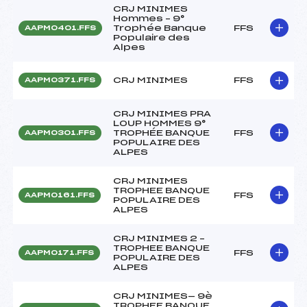
CRJ MINIMES
Hommes – 9°
Trophée Banque
FFS
AAPM0401.FFS
Populaire des
Alpes
CRJ MINIMES
FFS
AAPM0371.FFS
CRJ MINIMES PRA
LOUP HOMMES 9°
TROPHÉE BANQUE
FFS
AAPM0301.FFS
POPULAIRE DES
ALPES
CRJ MINIMES
TROPHEE BANQUE
FFS
AAPM0161.FFS
POPULAIRE DES
ALPES
CRJ MINIMES 2 –
TROPHEE BANQUE
FFS
AAPM0171.FFS
POPULAIRE DES
ALPES
CRJ MINIMES— 9è
TROPHEE BANQUE