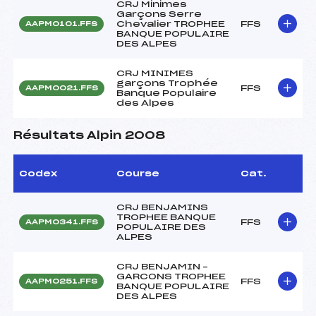
CRJ Minimes
Garçons Serre
Chevalier TROPHEE
FFS
AAPM0101.FFS
BANQUE POPULAIRE
DES ALPES
CRJ MINIMES
garçons Trophée
FFS
AAPM0021.FFS
Banque Populaire
des Alpes
Résultats Alpin 2008
Codex
Course
Cat.
CRJ BENJAMINS
TROPHEE BANQUE
FFS
AAPM0341.FFS
POPULAIRE DES
ALPES
CRJ BENJAMIN –
GARCONS TROPHEE
FFS
AAPM0251.FFS
BANQUE POPULAIRE
DES ALPES