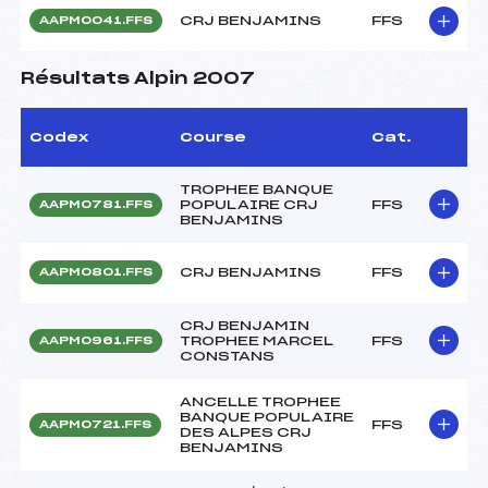
CRJ BENJAMINS
FFS
AAPM0041.FFS
Résultats Alpin 2007
Codex
Course
Cat.
TROPHEE BANQUE
POPULAIRE CRJ
FFS
AAPM0781.FFS
BENJAMINS
CRJ BENJAMINS
FFS
AAPM0801.FFS
CRJ BENJAMIN
TROPHEE MARCEL
FFS
AAPM0961.FFS
CONSTANS
ANCELLE TROPHEE
BANQUE POPULAIRE
FFS
AAPM0721.FFS
DES ALPES CRJ
BENJAMINS