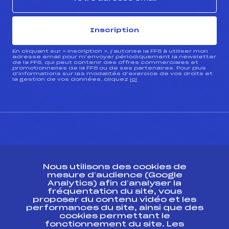
Inscription
En cliquant sur « inscription », j’autorise la FFS à utiliser mon
adresse email pour m’envoyer périodiquement la newsletter
de la FFS, qui peut contenir des offres commerciales et
promotionnelles de la FFS ou de ses partenaires. Pour plus
d’informations sur les modalités d’exercice de vos droits et
la gestion de vos données, cliquez
ici
CONTACT
Nous utilisons des cookies de
ESPACE PRESSE
mesure d’audience (Google
Analytics) afin d’analyser la
fréquentation du site, vous
Ressources
proposer du contenu vidéo et les
performances du site, ainsi que des
Pass’Neige
cookies permettant le
Projet sportif fédéral
fonctionnement du site. Les