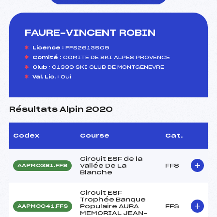
FAURE-VINCENT ROBIN
foi(s) le ski
Licence :
FFS2613909
Comité :
COMITE DE SKI ALPES PROVENCE
Club :
01339 SKI CLUB DE MONTGENEVRE
Val. Lic. :
Oui
Résultats Alpin 2020
Codex
Course
Cat.
Circuit ESF de la
Vallée De La
FFS
AAPM0381.FFS
Blanche
Circuit ESF
Trophée Banque
Populaire AURA
FFS
AAPM0041.FFS
MEMORIAL JEAN-