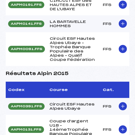
CIRCUIT ESF des
HAUTES ALPES ET
FFS
AAPM0191.FFS
DE L'UBAYE
LA BARTAVELLE
FFS
AAPM0141.FFS
HOMMES
Circuit ESF Hautes
Alpes Ubaye –
Trophée Banque
FFS
AAPM0091.FFS
Populaire des
Alpes – Qualif
Coupe Fédération
Résultats Alpin 2015
Codex
Course
Cat.
Circuit ESF Hautes
FFS
AAPM0391.FFS
Alpes Ubaye
Coupe d'argent
U18 –
14èmeTrophée
FFS
AAPM0131.FFS
Banque Populaire