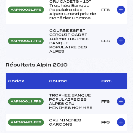
CRJ CADETS – 10°
Trophée Banque
Populaire des
FFS
AAPM0031.FFS
Alpes Grand prix de
Monêtier Homme
COURSE ESF ET
CIRCUIT CADET
10ème TROPHEE
FFS
AAPM0011.FFS
BANQUE
POPULAIRE DES
ALPES
Résultats Alpin 2010
Codex
Course
Cat.
TROPHEE BANQUE
POPULAIRE DES
FFS
AAPM0611.FFS
ALPES CRJ
MINIMES HOMMES
CRJ MINIMES
FFS
AAPM0421.FFS
GARCONS