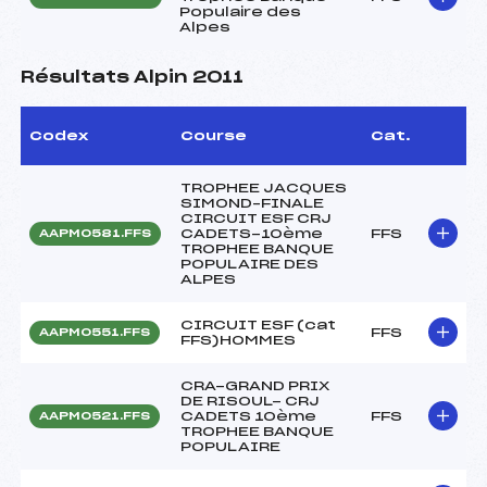
Populaire des
Alpes
Résultats Alpin 2011
Codex
Course
Cat.
TROPHEE JACQUES
SIMOND–FINALE
CIRCUIT ESF CRJ
CADETS-10ème
FFS
AAPM0581.FFS
TROPHEE BANQUE
POPULAIRE DES
ALPES
CIRCUIT ESF (cat
FFS
AAPM0551.FFS
FFS)HOMMES
CRA-GRAND PRIX
DE RISOUL- CRJ
CADETS 10ème
FFS
AAPM0521.FFS
TROPHEE BANQUE
POPULAIRE