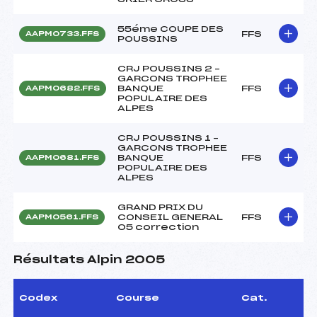
55éme COUPE DES
FFS
AAPM0733.FFS
POUSSINS
CRJ POUSSINS 2 –
GARCONS TROPHEE
BANQUE
FFS
AAPM0682.FFS
POPULAIRE DES
ALPES
CRJ POUSSINS 1 –
GARCONS TROPHEE
BANQUE
FFS
AAPM0681.FFS
POPULAIRE DES
ALPES
GRAND PRIX DU
CONSEIL GENERAL
FFS
AAPM0561.FFS
05 correction
Résultats Alpin 2005
Codex
Course
Cat.