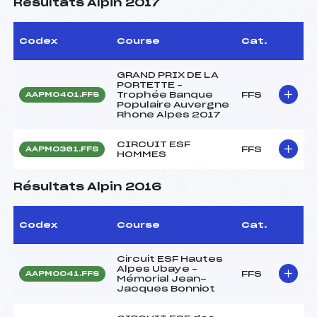
Résultats Alpin 2017
Codex
Course
Cat.
GRAND PRIX DE LA
PORTETTE –
Trophée Banque
FFS
AAPM0401.FFS
Populaire Auvergne
Rhone Alpes 2017
CIRCUIT ESF
FFS
AAPM0361.FFS
HOMMES
Résultats Alpin 2016
Codex
Course
Cat.
Circuit ESF Hautes
Alpes Ubaye –
FFS
AAPM0041.FFS
Mémorial Jean-
Jacques Bonniot