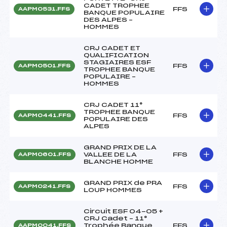
CADET TROPHEE
FFS
AAPM0531.FFS
BANQUE POPULAIRE
DES ALPES –
HOMMES
CRJ CADET ET
QUALIFICATION
STAGIAIRES ESF
FFS
AAPM0501.FFS
TROPHEE BANQUE
POPULAIRE –
HOMMES
CRJ CADET 11°
TROPHEE BANQUE
FFS
AAPM0441.FFS
POPULAIRE DES
ALPES
GRAND PRIX DE LA
VALLEE DE LA
FFS
AAPM0601.FFS
BLANCHE HOMME
GRAND PRIX de PRA
FFS
AAPM0241.FFS
LOUP HOMMES
Circuit ESF 04-05 +
CRJ Cadet – 11°
Trophée Banque
FFS
AAPM0041.FFS