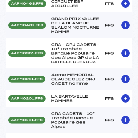
CIRCUIT ESF
FFS
AAPM0463.FFS
AIGUILLES
GRAND PRIX VALLEE
DE LA BLANCHE
FFS
AAPM0401.FFS
SLALOM NOCTURNE
HOMME
CRA – CRJ CADETS-
10° Trophée
Banque Populaire
FFS
AAPM0301.FFS
des Alpes GP de LA
RATELLE CREVOUX
4eme MEMORIAL
CLAUDE GLEZ CRJ
FFS
AAPM0231.FFS
CADET homme
LA BARTAVELLE
FFS
AAPM0201.FFS
HOMMES
CRA CADETS – 10°
Trophée Banque
FFS
AAPM0101.FFS
Populaire des
Alpes