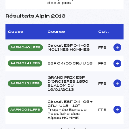
des Alpes
Résultats Alpin 2013
Codex
Course
Cat.
Circuit ESF 04-05
FFS
AAPM0401.FFS
MOLINES HOMMES
ESF 04/05 CRJ U 18
FFS
AAPM0141.FFS
GRAND PRIX ESF
D'ORCIERES 1850
FFS
AAPM0131.FFS
SLALOM DU
19/01/2013
Circuit ESF 04-05 +
CRJ-U18 – 12°
Trophée Banque
FFS
AAPM0031.FFS
Populaire des
Alpes HOMME