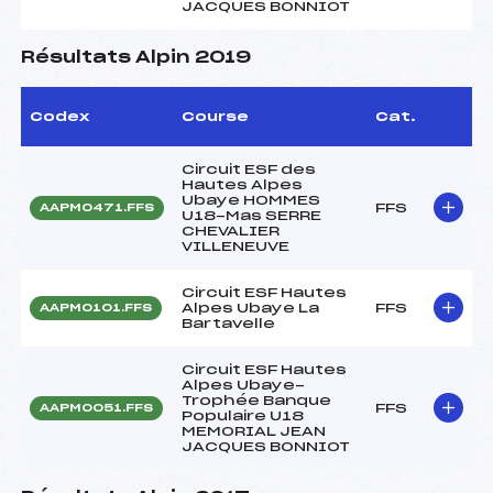
JACQUES BONNIOT
Résultats Alpin 2019
Codex
Course
Cat.
Circuit ESF des
Hautes Alpes
Ubaye HOMMES
FFS
AAPM0471.FFS
U18-Mas SERRE
CHEVALIER
VILLENEUVE
Circuit ESF Hautes
Alpes Ubaye La
FFS
AAPM0101.FFS
Bartavelle
Circuit ESF Hautes
Alpes Ubaye-
Trophée Banque
FFS
AAPM0051.FFS
Populaire U18
MEMORIAL JEAN
JACQUES BONNIOT