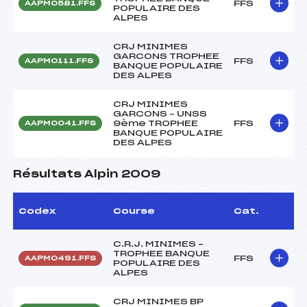
FFS
AAPM0581.FFS
POPULAIRE DES
ALPES
CRJ MINIMES
GARCONS TROPHEE
FFS
AAPM0111.FFS
BANQUE POPULAIRE
DES ALPES
CRJ MINIMES
GARCONS – UNSS
9ème TROPHEE
FFS
AAPM0041.FFS
BANQUE POPULAIRE
DES ALPES
Résultats Alpin 2009
Codex
Course
Cat.
C.R.J. MINIMES –
TROPHEE BANQUE
FFS
AAPM0491.FFS
POPULAIRE DES
ALPES
CRJ MINIMES BP