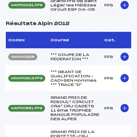
Grand Prix de Saint
Léger les Mélèzes
FFS
AAPM0021.FFS
Circuit ESF 04-05
Résultats Alpin 2012
Codex
Course
Cat.
*** COUPE DE LA
FFS
ANAM0226
FEDERATION ***
*** GEANT DE
QUALIFICATION –
FFS
ANAM0213.FFS
CAD>SEN Hommes
*** TRACE "D"
GRAND PRIX DE
RISOUL* CIRCUIT
CRA* CRJ CADETS
FFS
AAPM0551.FFS
11 ème TROPHEE
BANQUE POPULAIRE
DES ALPES
GRAND PRIX DE LA
PORTETTE-CRJ