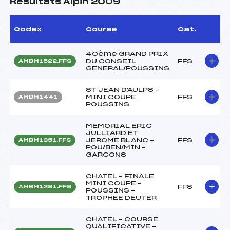
Résultats Alpin 2009
Codex
Course
Cat.
40ème GRAND PRIX
DU CONSEIL
FFS
AMBM1522.FFS
GENERAL/POUSSINS
ST JEAN D'AULPS –
MINI COUPE
FFS
AMBM1441
POUSSINS
MEMORIAL ERIC
JULLIARD ET
JEROME BLANC –
FFS
AMBM1351.FFS
POU/BEN/MIN –
GARCONS
CHATEL – FINALE
MINI COUPE –
FFS
AMBM1291.FFS
POUSSINS –
TROPHEE DEUTER
CHATEL – COURSE
QUALIFICATIVE –