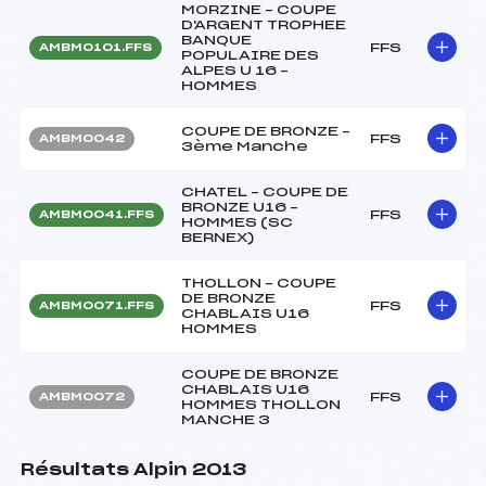
MORZINE – COUPE
D'ARGENT TROPHEE
BANQUE
FFS
AMBM0101.FFS
POPULAIRE DES
ALPES U 16 –
HOMMES
COUPE DE BRONZE –
FFS
AMBM0042
3ème Manche
CHATEL – COUPE DE
BRONZE U16 –
FFS
AMBM0041.FFS
HOMMES (SC
BERNEX)
THOLLON – COUPE
DE BRONZE
FFS
AMBM0071.FFS
CHABLAIS U16
HOMMES
COUPE DE BRONZE
CHABLAIS U16
FFS
AMBM0072
HOMMES THOLLON
MANCHE 3
Résultats Alpin 2013