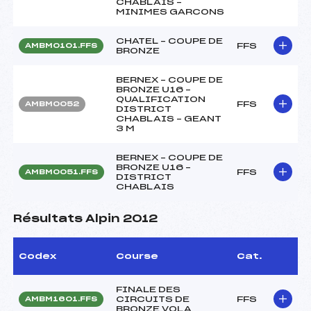
CHABLAIS –
MINIMES GARCONS
CHATEL – COUPE DE
FFS
AMBM0101.FFS
BRONZE
BERNEX – COUPE DE
BRONZE U16 –
QUALIFICATION
FFS
AMBM0052
DISTRICT
CHABLAIS – GEANT
3 M
BERNEX – COUPE DE
BRONZE U16 –
FFS
AMBM0051.FFS
DISTRICT
CHABLAIS
Résultats Alpin 2012
Codex
Course
Cat.
FINALE DES
CIRCUITS DE
FFS
AMBM1601.FFS
BRONZE VOLA