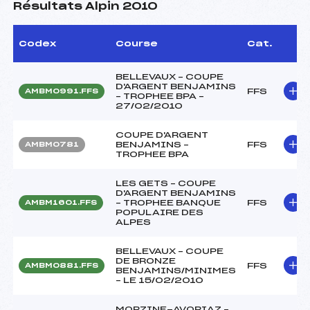
Résultats Alpin 2010
Codex
Course
Cat.
BELLEVAUX – COUPE
D'ARGENT BENJAMINS
FFS
AMBM0991.FFS
– TROPHEE BPA –
27/02/2010
COUPE D'ARGENT
BENJAMINS –
FFS
AMBM0781
TROPHEE BPA
LES GETS – COUPE
D'ARGENT BENJAMINS
– TROPHEE BANQUE
FFS
AMBM1601.FFS
POPULAIRE DES
ALPES
BELLEVAUX – COUPE
DE BRONZE
FFS
AMBM0881.FFS
BENJAMINS/MINIMES
– LE 15/02/2010
MORZINE-AVORIAZ –