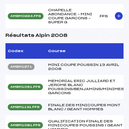
CHAPELLE
ABONDANCE – MINI
FFS
AMBM0224.FFS
COUPE GARCONS –
SUPER G
Résultats Alpin 2008
Codex
Course
MINI COUPE POUSSIN 13 AVRIL
AMBM1271
2008
MEMORIAL ERIC JULLIARD ET
JEROME BLANC
AMBM1091.FFS
POUSSINS/BENJAMINS/MINIMES
GARCONS
FINALE DES MINICOUPES MONT
AMBM1131.FFS
BLANC / GEANT HOMMES
QUALIFICATION FINALE DES
MINICOUPES POUSSINS / GEANT
AMBM1081.FFS