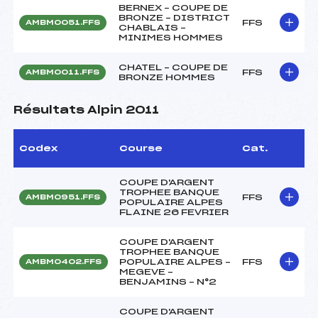
BERNEX – COUPE DE
BRONZE – DISTRICT
FFS
AMBM0051.FFS
CHABLAIS –
MINIMES HOMMES
CHATEL – COUPE DE
FFS
AMBM0011.FFS
BRONZE HOMMES
Résultats Alpin 2011
Codex
Course
Cat.
COUPE D'ARGENT
TROPHEE BANQUE
FFS
AMBM0951.FFS
POPULAIRE ALPES
FLAINE 26 FEVRIER
COUPE D'ARGENT
TROPHEE BANQUE
POPULAIRE ALPES –
FFS
AMBM0402.FFS
MEGEVE –
BENJAMINS – N°2
COUPE D'ARGENT