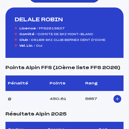
DELALE ROBIN
foi(s) le ski
Licence :
FFS2613837
Comité :
COMITE DE SKI MONT-BLANC
Club :
09186 SKI CLUB BERNEX DENT D'OCHE
Val. Lic. :
Oui
Points Alpin FFS (10ème liste FFS 2026)
Pénalité
Points
Rang
@
450.61
5657
Résultats Alpin 2025