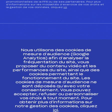
promotionnelles de la FFS ou de ses partenaires. Pour plus
d’informations sur les modalités d’exercice de vos droits et
la gestion de vos données, cliquez
ici
CONTACT
Nous utilisons des cookies de
ESPACE PRESSE
mesure d’audience (Google
Analytics) afin d’analyser la
fréquentation du site, vous
Ressources
proposer du contenu vidéo et les
performances du site, ainsi que des
Pass’Neige
cookies permettant le
Projet sportif fédéral
fonctionnement du site. Les
cookies de mesure d’audience ne
Projet de performance fédéral
sont déposés qu’avec votre
Antidopage
consentement. Vous pouvez
Pôle Développement, Formation, Suivi
accepter, refuser ou personnaliser
Scientifique
vos choix à tout moment. Pour
Listes ministérielles
obtenir plus d'informations sur
notre gestion des cookies, cliquez
Pôle vie de l’athlète
ici
.