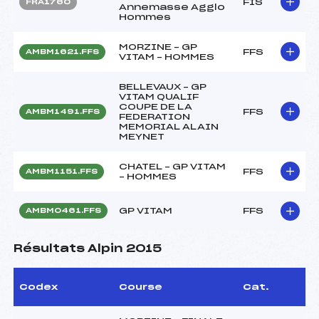
FIS
FRA1760
Annemasse Agglo
Hommes
MORZINE – GP
FFS
AMBM1621.FFS
VITAM – HOMMES
BELLEVAUX – GP
VITAM QUALIF
COUPE DE LA
FFS
AMBM1491.FFS
FEDERATION
MEMORIAL ALAIN
MEYNET
CHATEL – GP VITAM
FFS
AMBM1151.FFS
– HOMMES
GP VITAM
FFS
AMBM0461.FFS
Résultats Alpin 2015
Codex
Course
Cat.