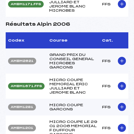
JULLIARD ET
FFS
AMBM1171.FFS
JEROME BLANC
MICROBES
Résultats Alpin 2006
Codex
Course
Cat.
GRAND PRIX DU
CONSEIL GENERAL
FFS
AMBM2621
MICROBES
GARCONS
MICRO COUPE
MEMORIAL ERIC
FFS
AMBM1671.FFS
JULLIARD ET
JEROME BLANC
MICRO COUPE
FFS
AMBM1281
GARCONS
MICRO COUPE LE 29
01 2006 MEMORIAL
FFS
AMBM1201
F DUFFOUR