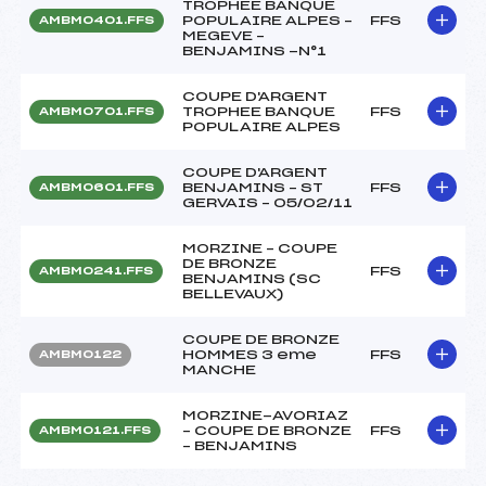
TROPHEE BANQUE
POPULAIRE ALPES –
FFS
AMBM0401.FFS
MEGEVE –
BENJAMINS -N°1
COUPE D'ARGENT
TROPHEE BANQUE
FFS
AMBM0701.FFS
POPULAIRE ALPES
COUPE D'ARGENT
BENJAMINS – ST
FFS
AMBM0601.FFS
GERVAIS – 05/02/11
MORZINE – COUPE
DE BRONZE
FFS
AMBM0241.FFS
BENJAMINS (SC
BELLEVAUX)
COUPE DE BRONZE
HOMMES 3 eme
FFS
AMBM0122
MANCHE
MORZINE-AVORIAZ
– COUPE DE BRONZE
FFS
AMBM0121.FFS
– BENJAMINS