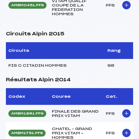
VITAM QUALIF
COUPE DE LA
FFS
AMBM0451.FFS
FEDERATION
HOMMES
Circuits Alpin 2015
Circuits
Rang
FIS C CITADIN HOMMES
98
Résultats Alpin 2014
Codex
Course
Cat.
FINALE DES GRAND
FFS
AMBM1861.FFS
PRIX VITAM
CHATEL – GRAND
PRIX VITAM –
FFS
AMBM1751.FFS
HOMMES