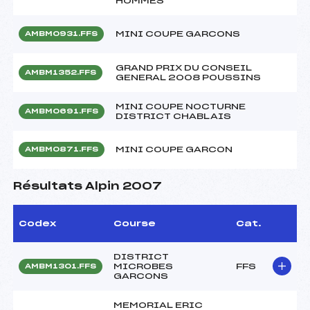
HOMMES
MINI COUPE GARCONS
AMBM0931.FFS
GRAND PRIX DU CONSEIL
AMBM1352.FFS
GENERAL 2008 POUSSINS
MINI COUPE NOCTURNE
AMBM0691.FFS
DISTRICT CHABLAIS
MINI COUPE GARCON
AMBM0871.FFS
Résultats Alpin 2007
Codex
Course
Cat.
DISTRICT
MICROBES
FFS
AMBM1301.FFS
GARCONS
MEMORIAL ERIC