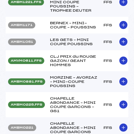
MINI COUPE
FFS
AMBM1221.FFS
POUSSINS –
TROPHEE DEUTER
BERNEX – MINI-
FFS
AMBM1171
COUPE – POUSSINS
LES GETS – MINI
FFS
AMBM1051
COUPE POUSSINS
CLJ PRIX du ROUGE
GAZON / GEANT
FFS
AMVM0611.FFS
HOMMES
MORZINE – AVORIAZ
– MINI-COUPE
FFS
AMBM0881.FFS
POUSSINS
CHAPELLE
ABONDANCE – MINI
FFS
AMBM0225.FFS
COUPE GARCONS –
GS1
CHAPELLE
ABONDANCE – MINI
FFS
AMBM0221
COUPE GARCONS