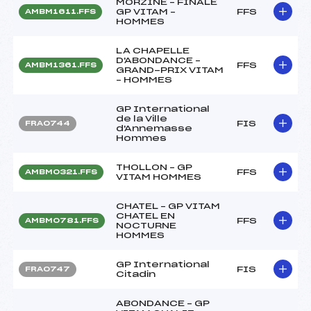
MORZINE – FINALE
GP VITAM –
FFS
AMBM1611.FFS
HOMMES
LA CHAPELLE
D'ABONDANCE –
FFS
AMBM1361.FFS
GRAND-PRIX VITAM
– HOMMES
GP International
de la Ville
FIS
FRA0744
d'Annemasse
Hommes
THOLLON – GP
FFS
AMBM0321.FFS
VITAM HOMMES
CHATEL – GP VITAM
CHATEL EN
FFS
AMBM0781.FFS
NOCTURNE
HOMMES
GP International
FIS
FRA0747
Citadin
ABONDANCE – GP