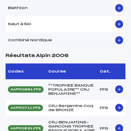
Biathlon
Saut à Ski
Combiné Nordique
Résultats Alpin 2006
Codex
Course
Cat.
**TROPHEE BANQUE
POPULAIRE** CRJ
FFS
AAPM0861.FFS
BENJAMINS**
CRJ Benjamins Coq
FFS
AAPM0711.FFS
de BRONZE
CRJ BENJAMINS-
GARCONS TROPHEE
FFS
AAPM0631.FFS
BANQUE POPULAIRE