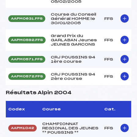
05/02/2005
Course du Conseil
Général HOMME le
FFS
AAPM0631.FFS
30/01/2005
Grand Prix du
GARLABAN Jeunes
FFS
AAPM0592.FFS
JEUNES GARCONS
CRJ POUSSINS 94
FFS
AAPM0571.FFS
1ère course
CRJ POUSSINS 94
FFS
AAPM0572.FFS
2ère course
Résultats Alpin 2004
Codex
Course
Cat.
CHAMPIONNAT
REGIONAL DES JEUNES
FFS
AAPM1042
** POUSSINS **