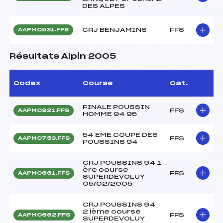
DES ALPES
CRJ BENJAMINS
FFS
AAPM0531.FFS
Résultats Alpin 2005
Codex
Course
Cat.
FINALE POUSSIN
FFS
AAPM0821.FFS
HOMME 94 95
54 EME COUPE DES
FFS
AAPM0753.FFS
POUSSINS 94
CRJ POUSSINS 94 1
ère course
FFS
AAPM0661.FFS
SUPERDEVOLUY
05/02/2005
CRJ POUSSINS 94
2 ième course
FFS
AAPM0662.FFS
SUPERDEVOLUY