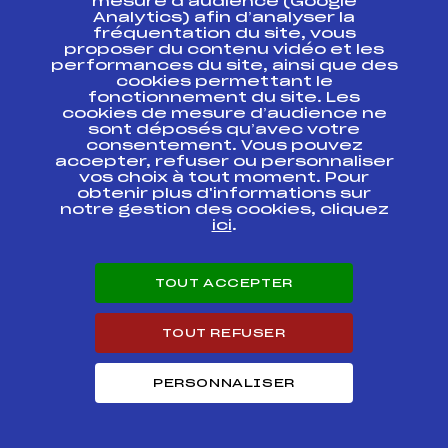
mesure d’audience (Google
Analytics) afin d’analyser la
fréquentation du site, vous
COUPE DU MONDE
FFS
FIS0003.FFS
proposer du contenu vidéo et les
performances du site, ainsi que des
cookies permettant le
COUPE DU MONDE
fonctionnement du site. Les
FFS
FIS0002
KO SPRINT FINAL
cookies de mesure d’audience ne
sont déposés qu’avec votre
consentement. Vous pouvez
COUPE DU MONDE
FFS
FIS0001.FFS
accepter, refuser ou personnaliser
vos choix à tout moment. Pour
obtenir plus d'informations sur
notre gestion des cookies, cliquez
Résultats Nordique 2021
ici
.
Codex
Course
Cat.
TOUT ACCEPTER
CHAMPIONNATS DE
FRANCE SKI DE
TOUT REFUSER
FFS
ONAM0023.FFS
FOND D'ETE
INDIVIDUEL 2021
PERSONNALISER
CHAMPIONNATS DE
FRANCE SKI DE
FFS
ONAM0012.FFS
FOND D'ETE SPRINT
2021