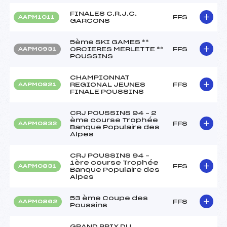
FINALES C.R.J.C.
FFS
AAPM1011
GARCONS
5ème SKI GAMES **
ORCIERES MERLETTE **
FFS
AAPM0931
POUSSINS
CHAMPIONNAT
REGIONAL JEUNES
FFS
AAPM0921
FINALE POUSSINS
CRJ POUSSINS 94 – 2
ème course Trophée
FFS
AAPM0832
Banque Populaire des
Alpes
CRJ POUSSINS 94 –
1ère course Trophée
FFS
AAPM0831
Banque Populaire des
Alpes
53 ème Coupe des
FFS
AAPM0862
Poussins
GRAND PRIX DU