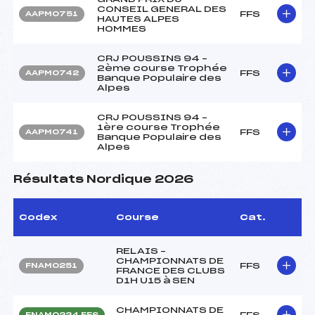
CONSEIL GENERAL DES
FFS
AAPM0751
HAUTES ALPES
HOMMES
CRJ POUSSINS 94 –
2ème course Trophée
FFS
AAPM0742
Banque Populaire des
Alpes
CRJ POUSSINS 94 –
1ère course Trophée
FFS
AAPM0741
Banque Populaire des
Alpes
Résultats Nordique 2026
Codex
Course
Cat.
RELAIS –
CHAMPIONNATS DE
FFS
FNAM0251
FRANCE DES CLUBS
D1H U15 à SEN
CHAMPIONNATS DE
FFS
FNAM0224.FFS