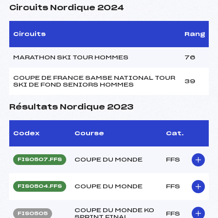
Circuits Nordique 2024
Circuits
Rang
MARATHON SKI TOUR HOMMES
76
COUPE DE FRANCE SAMSE NATIONAL TOUR
39
SKI DE FOND SENIORS HOMMES
Résultats Nordique 2023
Codex
Course
Cat.
COUPE DU MONDE
FFS
FIS0507.FFS
COUPE DU MONDE
FFS
FIS0504.FFS
COUPE DU MONDE KO
FFS
FIS0505
SPRINT FINAL