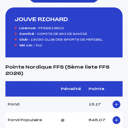
JOUVE RICHARD
foi(s) le ski
Licence :
FFS2613810
Comité :
COMITE DE SKI DE SAVOIE
Club :
13030 CLUB DES SPORTS DE MERIBEL
Val. Lic. :
Oui
Points Nordique FFS (5ème liste FFS
2026)
Pénalité
Points
Fond
13.17
Fond Populaire
@
545.07