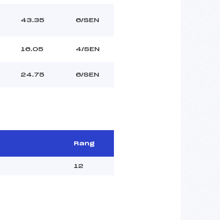
43.35
6/SEN
16.05
4/SEN
24.75
6/SEN
Rang
12