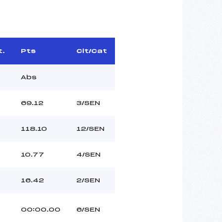
t.
Pts
Clt/Cat
Abs
69.12
3/SEN
118.10
12/SEN
10.77
4/SEN
16.42
2/SEN
00:00.00
6/SEN