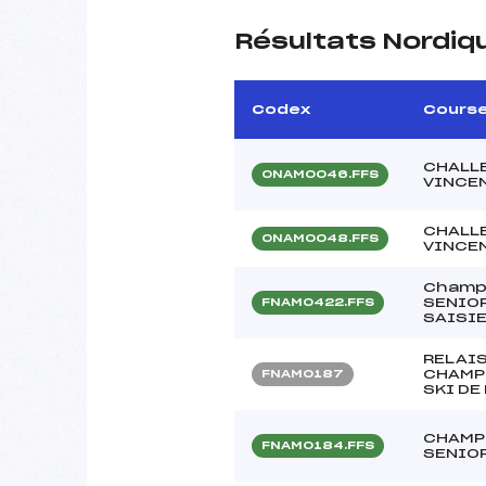
Résultats Nordiq
Codex
Cours
CHALL
ONAM0046.FFS
VINCEN
CHALL
ONAM0048.FFS
VINCEN
Champi
SENIOR
FNAM0422.FFS
SAISI
RELAI
CHAMP
FNAM0187
SKI DE
CHAMP
FNAM0184.FFS
SENIO