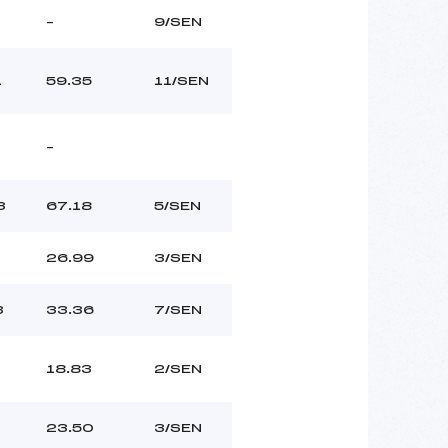
–
9/SEN
1
59.35
11/SEN
–
3
67.18
5/SEN
26.99
3/SEN
3
33.36
7/SEN
18.83
2/SEN
23.50
3/SEN