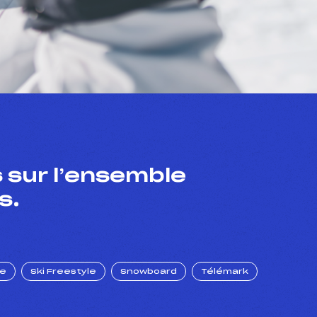
 sur l’ensemble
s.
ue
Ski Freestyle
Snowboard
Télémark