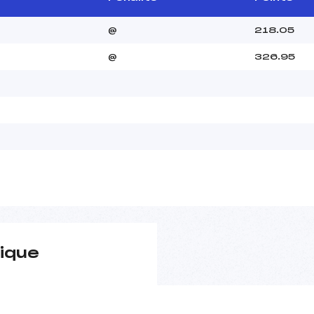
@
218.05
@
326.95
ique