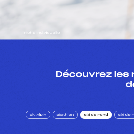
Fiche individuelle
Découvrez les 
d
Ski Alpin
Biathlon
Ski de Fond
Ski de 