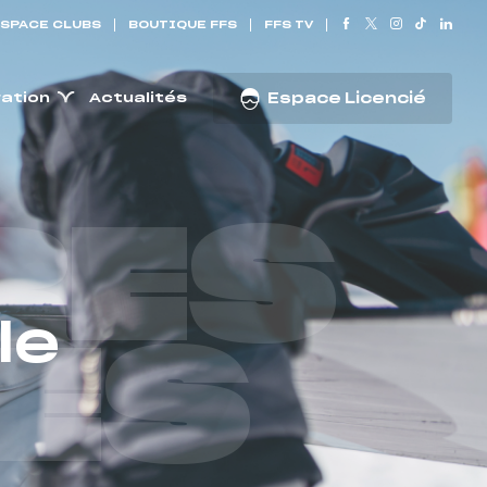
SPACE CLUBS
BOUTIQUE FFS
FFS TV
ration
Actualités
Espace Licencié
RES
le
ES