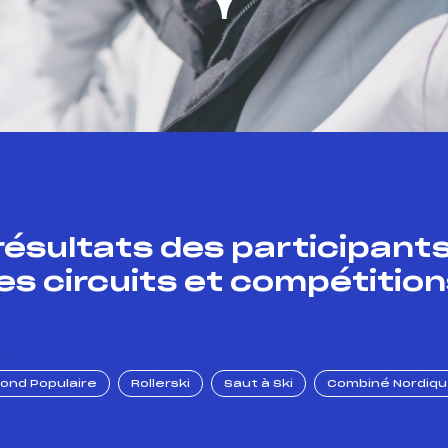
résultats des participants
es circuits et compétition
Fond Populaire
Rollerski
Saut à Ski
Combiné Nordiq