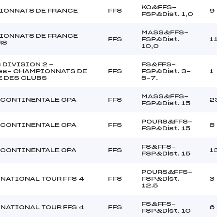
KO&FFS-
IONNATS DE FRANCE
FFS
9
FSP&Dist. 1,0
MASS&FFS-
IONNATS DE FRANCE
FFS
FSP&Dist.
1
RS
10,0
 DIVISION 2 -
FS&FFS-
s- CHAMPIONNATS DE
FFS
FSP&Dist. 3-
1
E DES CLUBS
5-7.
MASS&FFS-
 CONTINENTALE OPA
FFS
2
FSP&Dist. 15
POURS&FFS-
 CONTINENTALE OPA
FFS
8
FSP&Dist. 15
FS&FFS-
 CONTINENTALE OPA
FFS
1
FSP&Dist. 15
POURS&FFS-
NATIONAL TOUR FFS 4
FFS
FSP&Dist.
3
12.5
FS&FFS-
NATIONAL TOUR FFS 4
FFS
6
FSP&Dist. 10