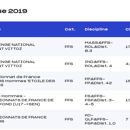
ue 2019
e
Cat.
Discipline
Cl
MASS&FFS-
ENGE NATIONAL
FFS
ROL&Dist.
1
T VITTOZ
8.3
ENGE NATIONAL
IND&FFS-
FFS
4
T VITTOZ
ROL&Dist. 4
onnat de France
FP&FFS-
S Hommes 'ETOILE DES
FFS
1
FP&Dist. 42
ES
S Hommes –
FS&FFS-
IONNATS DE FRANCE DE
FFS
FSP&Dist. 3-
1
 FOND (U17->SEN)
4-5
KO-
IONNATS DE FRANCE
FFS
QLF&FFS-
7
RS
FSP&Dist. 1,0