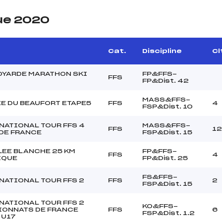
ue 2020
Cat.
Discipline
Cl
OYARDE MARATHON SKI
FP&FFS-
FFS
FP&Dist. 42
MASS&FFS-
E DU BEAUFORT ETAPE5
FFS
4
FSP&Dist. 10
NATIONAL TOUR FFS 4
MASS&FFS-
FFS
12
DE FRANCE
FSP&Dist. 15
LEE BLANCHE 25 KM
FP&FFS-
FFS
4
IQUE
FP&Dist. 25
FS&FFS-
NATIONAL TOUR FFS 2
FFS
2
FSP&Dist. 15
NATIONAL TOUR FFS 2
KO&FFS-
ONNATS DE FRANCE
FFS
6
FSP&Dist. 1.2
 U17