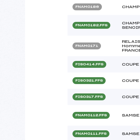
CHAMP
FNAM0186
CHAMP
FNAM0182.FFS
SENOI
RELAIS
Homme
FNAM0171
FRANC
COUPE
FIS0414.FFS
COUPE
FIS0321.FFS
COUPE
FIS0317.FFS
SAMSE 
FNAM0112.FFS
SAMSE 
FNAM0111.FFS