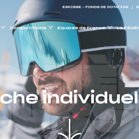
ESKISSE – FONDS DE DOTATION
E
Compétitions
Equipes de France
La Fédé
RNIÈ
iche individuel
OURS