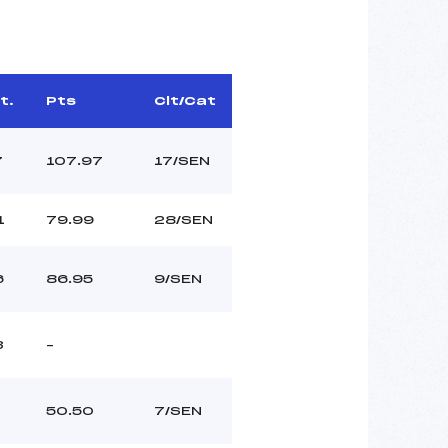
t.
Pts
Clt/Cat
7
107.97
17/SEN
1
79.99
28/SEN
6
86.95
9/SEN
3
–
50.50
7/SEN