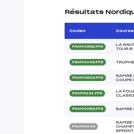
Résultats Nordiq
Codex
Course
LA SAV
FNAM0332.FFS
TOUR 9
TROPHE
FSAM0042.FFS
SAMSE 
FNAM0203.FFS
COUPE 
LA FOU
FNAM0131.FFS
CLASS
SAMSE 
FNAM0053.FFS
SAMSE 
CHAMPI
FNAM0045
SPRINT