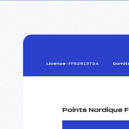
Licence :
FFS2613724
Comité
Points Nordique F