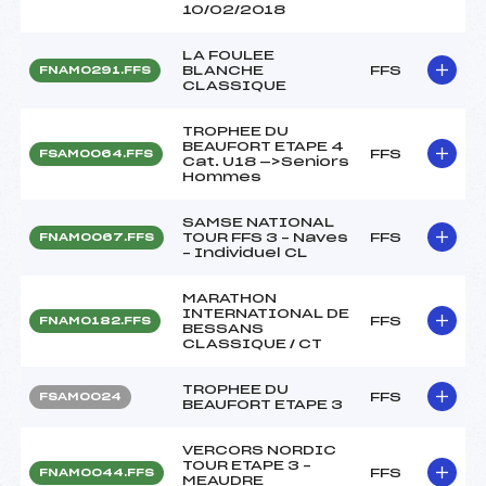
10/02/2018
LA FOULEE
BLANCHE
FFS
FNAM0291.FFS
CLASSIQUE
TROPHEE DU
BEAUFORT ETAPE 4
FFS
FSAM0064.FFS
Cat. U18 —>Seniors
Hommes
SAMSE NATIONAL
TOUR FFS 3 – Naves
FFS
FNAM0067.FFS
– Individuel CL
MARATHON
INTERNATIONAL DE
FFS
FNAM0182.FFS
BESSANS
CLASSIQUE / CT
TROPHEE DU
FFS
FSAM0024
BEAUFORT ETAPE 3
VERCORS NORDIC
TOUR ETAPE 3 –
FFS
FNAM0044.FFS
MEAUDRE