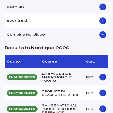
Biathlon
Saut à Ski
Combiné Nordique
Résultats Nordique 2020
Codex
Course
Cat.
LA SAVOYARDE
MARATHON SKI
FFS
FNAM0332.FFS
TOUR 9
TROPHEE DU
FFS
FSAM0042.FFS
BEAUFORT ETAPE5
SAMSE NATIONAL
TOUR FFS 4 COUPE
FFS
FNAM0203.FFS
DE FRANCE