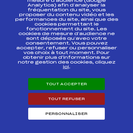
mesure d’audience (Google
Analytics) afin d’analyser la
fréquentation du site, vous
Circuits
Rang
proposer du contenu vidéo et les
performances du site, ainsi que des
cookies permettant le
Samse Ski de Fond National Tour Seniors
fonctionnement du site. Les
22
hommes
cookies de mesure d’audience ne
sont déposés qu’avec votre
consentement. Vous pouvez
Résultats Nordique 2014
accepter, refuser ou personnaliser
vos choix à tout moment. Pour
obtenir plus d'informations sur
Codex
Course
Cat.
notre gestion des cookies, cliquez
ici
.
Championnat de
FFS
ONAM0035.FFS
France Roller Ski
TOUT ACCEPTER
Championnat de
FFS
ONAM0033.FFS
France Roller Ski
TOUT REFUSER
Championnat de
FFS
ONAM0032.FFS
France Roller Ski
PERSONNALISER
CHAMPIONNAT DE
FRANCE MASS
FFS
FNAM0413.FFS