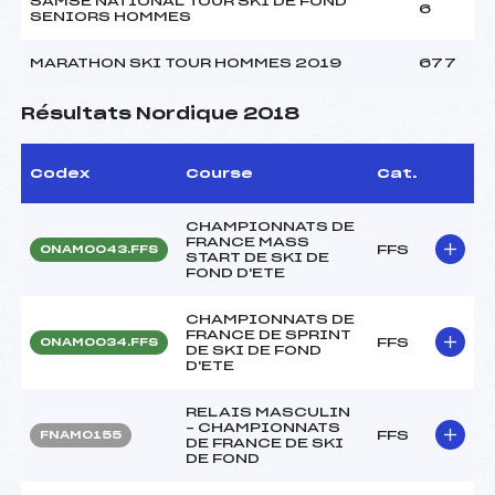
SAMSE NATIONAL TOUR SKI DE FOND
6
SENIORS HOMMES
MARATHON SKI TOUR HOMMES 2019
677
Résultats Nordique 2018
Codex
Course
Cat.
CHAMPIONNATS DE
FRANCE MASS
FFS
ONAM0043.FFS
START DE SKI DE
FOND D'ETE
CHAMPIONNATS DE
FRANCE DE SPRINT
FFS
ONAM0034.FFS
DE SKI DE FOND
D'ETE
RELAIS MASCULIN
– CHAMPIONNATS
FFS
FNAM0155
DE FRANCE DE SKI
DE FOND