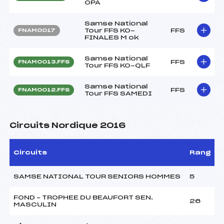
OPA
Samse National
Tour FFS KO-
FFS
FNAM0017
FINALES M ok
Samse National
FFS
FNAM0013.FFS
Tour FFS KO-QLF
Samse National
FFS
FNAM0012.FFS
Tour FFS SAMEDI
Circuits Nordique 2016
Circuits
Rang
SAMSE NATIONAL TOUR SENIORS HOMMES
5
FOND – TROPHEE DU BEAUFORT SEN.
26
MASCULIN