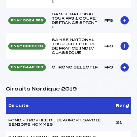
L
SAMSE NATIONAL
TOUR FFS 1 COUPE
FFS
FNAM0024.FFS
DE FRANCE SPRINT
L
SAMSE NATIONAL
TOUR FFS 1 COUPE
FFS
FNAM0022.FFS
DE FRANCE INDIV
CLASSIQUE
CHRONO SELECTIF
FFS
FNAM0442.FFS
Circuits Nordique 2019
Circuits
Rang
FOND – TROPHEE DU BEAUFORT SAVOIE
21
SENIORS HOMMES