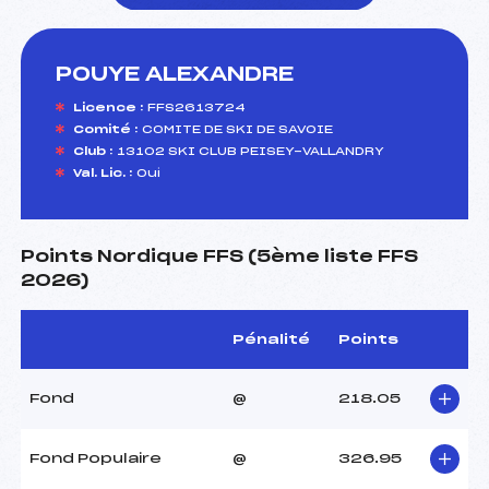
POUYE ALEXANDRE
foi(s) le ski
Licence :
FFS2613724
Comité :
COMITE DE SKI DE SAVOIE
Club :
13102 SKI CLUB PEISEY-VALLANDRY
Val. Lic. :
Oui
Points Nordique FFS (5ème liste FFS
2026)
Pénalité
Points
Fond
@
218.05
Fond Populaire
@
326.95