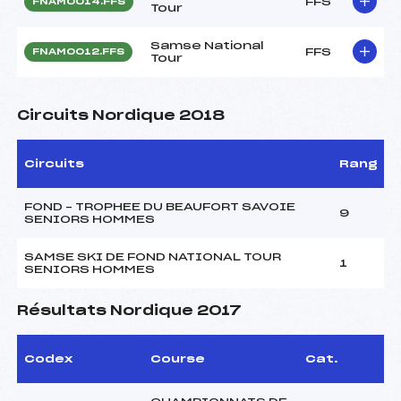
FFS
FNAM0014.FFS
Tour
Samse National
FFS
FNAM0012.FFS
Tour
Circuits Nordique 2018
Circuits
Rang
FOND – TROPHEE DU BEAUFORT SAVOIE
9
SENIORS HOMMES
SAMSE SKI DE FOND NATIONAL TOUR
1
SENIORS HOMMES
Résultats Nordique 2017
Codex
Course
Cat.