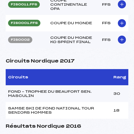
COUPE
CONTINENTALE
FFS
FIS0011.FFS
OPA
COUPE DU MONDE
FFS
FIS0001.FFS
COUPE DU MONDE
FFS
FIS0002
KO SPRINT FINAL
Circuits Nordique 2017
Circuits
Rang
FOND – TROPHEE DU BEAUFORT SEN.
30
MASCULIN
SAMSE SKI DE FOND NATIONAL TOUR
18
SENIORS HOMMES
Résultats Nordique 2016