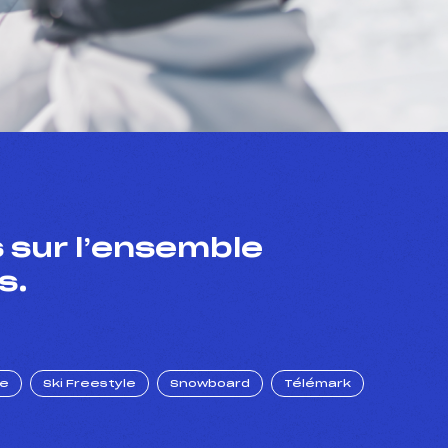
 sur l’ensemble
s.
ue
Ski Freestyle
Snowboard
Télémark