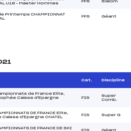
FFS
Slalom
AL U18 – Master Hommes
de Printemps CHAMPIONNAT
FFS
Géant
AL
021
Cat.
Discipline
pionnats de France Elite,
Super
rophée Caisse d'Epargne
FIS
Comb.
MPIONNATS DE FRANCE Elite,
FIS
Super G
 Caisse d'Epargne CHATEL
MPIONNATS DE FRANCE DE SKI
FIS
Géant