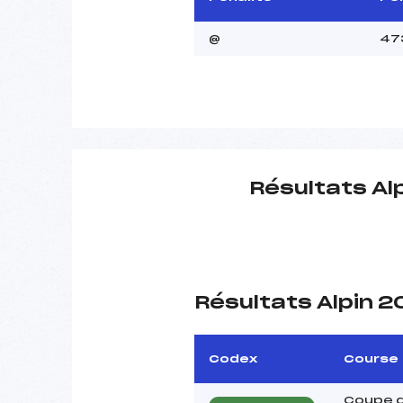
@
47
Résultats Al
Résultats Alpin 
Codex
Course
Coupe 