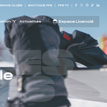
SPACE CLUBS
BOUTIQUE FFS
FFS TV
ration
Actualités
Espace Licencié
RES
le
ES