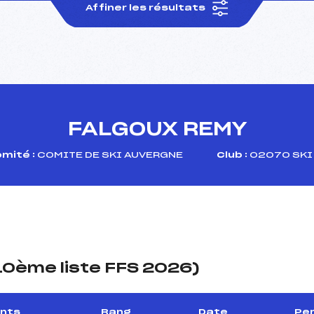
Affiner les résultats
FALGOUX REMY
mité :
COMITE DE SKI AUVERGNE
Club :
02070 SKI 
(10ème liste FFS 2026)
ints
Rang
Date
Per