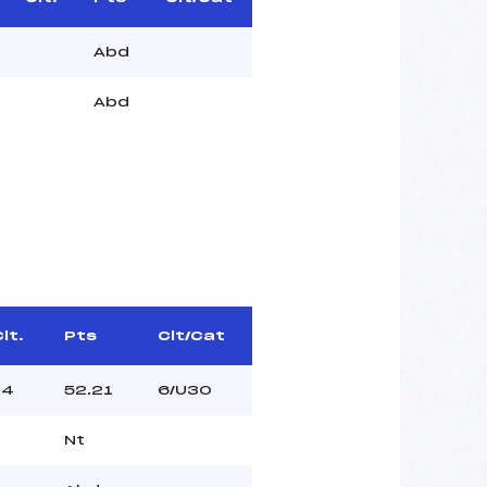
Abd
Abd
lt.
Pts
Clt/Cat
14
52.21
6/U30
Nt