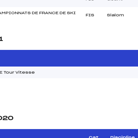
MPIONNATS DE FRANCE DE SKI
FIS
Slalom
1
 Tour Vitesse
2020
Cat.
Discipline