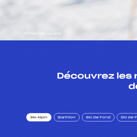
Fiche individuelle
Découvrez les 
d
Ski Alpin
Biathlon
Ski de Fond
Ski de 