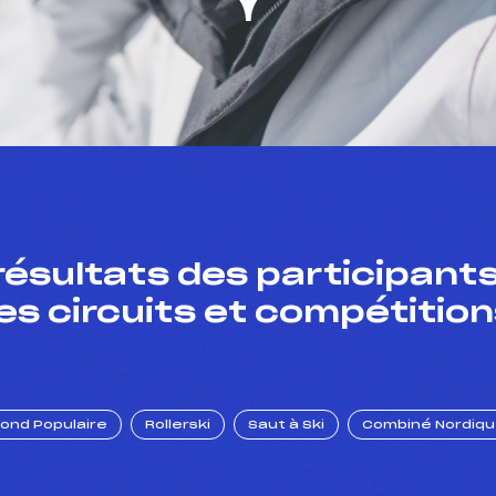
résultats des participants
es circuits et compétition
Fond Populaire
Rollerski
Saut à Ski
Combiné Nordiq