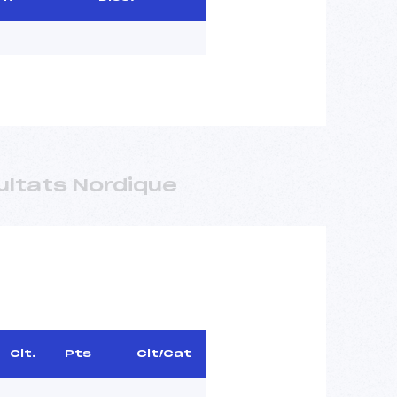
ultats Nordique
Clt.
Pts
Clt/Cat