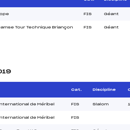
rope
FIS
Géant
Samse Tour Technique Briançon
FIS
Géant
019
Cat.
Discipline
C
International de Méribel
FIS
Slalom
International de Méribel
FIS