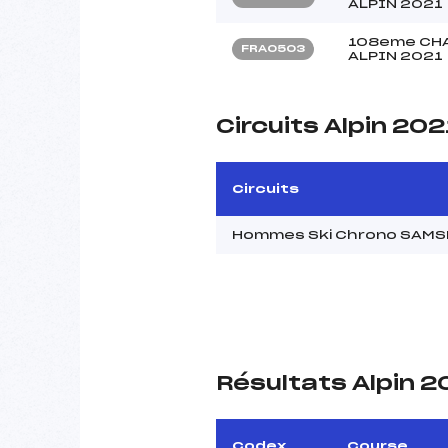
ALPIN 2021
108eme CHA
FRA0503
ALPIN 2021
Circuits Alpin 202
Circuits
Hommes Ski Chrono SAMSE
Résultats Alpin 
Codex
Course