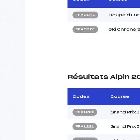
Coupe d Eu
FRA0041
Ski Chrono 
FRA0761
Résultats Alpin 2
Codex
Course
Grand Prix 
FRA1222
Grand Prix 
FRA1221