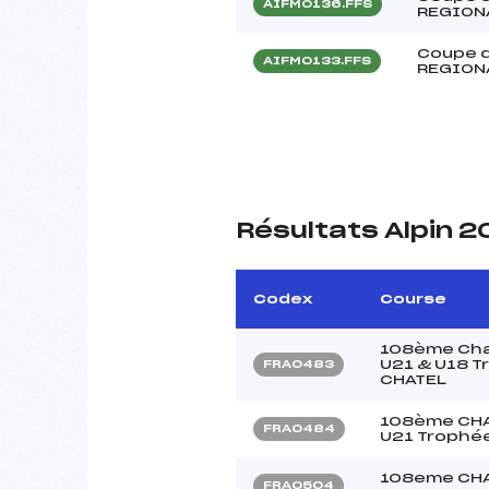
AIFM0136.FFS
REGION
Coupe 
AIFM0133.FFS
REGION
Résultats Alpin 2
Codex
Course
108ème Cham
U21 & U18 T
FRA0483
CHATEL
108ème CHA
FRA0484
U21 Trophée
108eme CHA
FRA0504