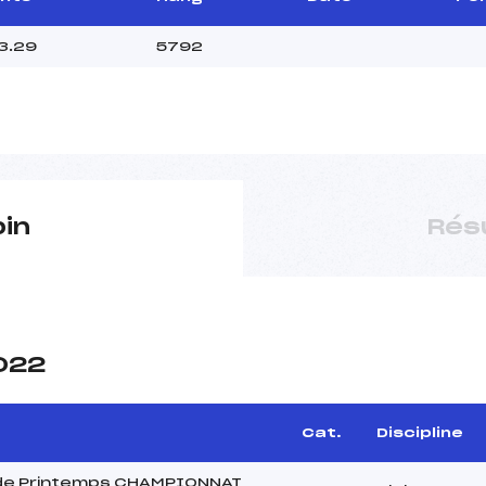
3.29
5792
pin
Rés
2022
Cat.
Discipline
de Printemps CHAMPIONNAT