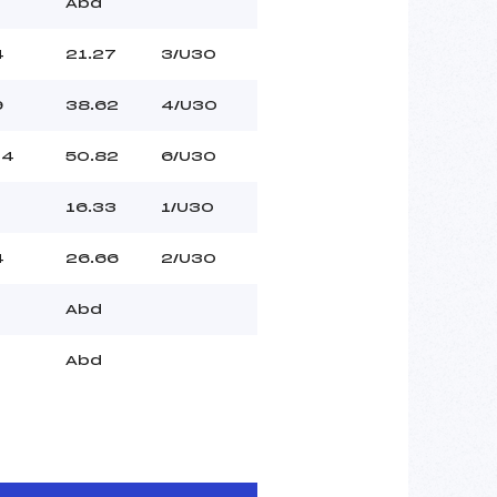
Abd
4
21.27
3/U30
9
38.62
4/U30
14
50.82
6/U30
1
16.33
1/U30
4
26.66
2/U30
Abd
Abd