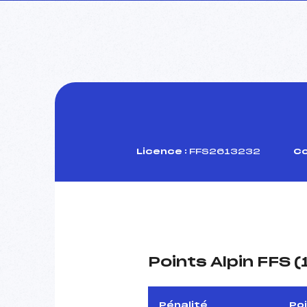
Licence :
FFS2613232
Co
Points Alpin FFS 
Pénalité
Po