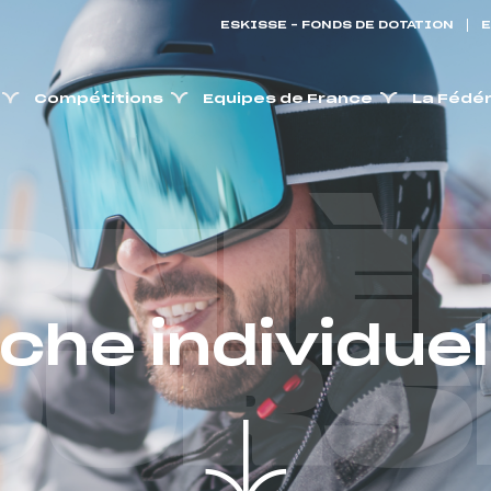
ESKISSE – FONDS DE DOTATION
E
Compétitions
Equipes de France
La Fédé
RNIÈ
iche individuel
OURS