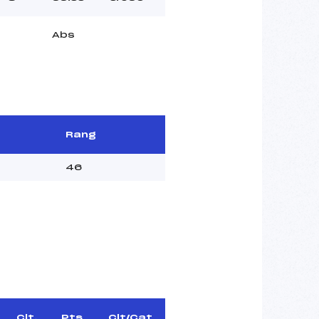
Abs
Rang
46
Clt.
Pts
Clt/Cat