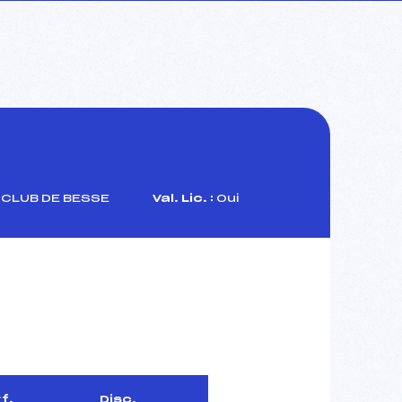
CLUB DE BESSE
Val. Lic. :
Oui
f.
Disc.