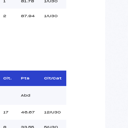
1
81.78
1/U30
2
87.94
1/U30
Clt.
Pts
Clt/Cat
Abd
17
46.67
12/U30
8
33.55
5/U30