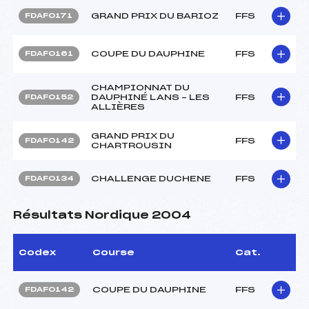
GRAND PRIX DU BARIOZ
FFS
FDAF0171
COUPE DU DAUPHINE
FFS
FDAF0161
CHAMPIONNAT DU
DAUPHINÉ LANS – LES
FFS
FDAF0152
ALLIÈRES
GRAND PRIX DU
FFS
FDAF0142
CHARTROUSIN
CHALLENGE DUCHENE
FFS
FDAF0134
Résultats Nordique 2004
Codex
Course
Cat.
COUPE DU DAUPHINE
FFS
FDAF0142