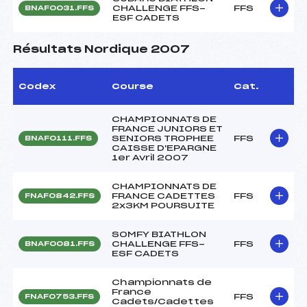
CHALLENGE FFS-
FFS
BNAF0031.FFS
ESF CADETS
Résultats Nordique 2007
Codex
Course
Cat.
CHAMPIONNATS DE
FRANCE JUNIORS ET
SENIORS TROPHEE
FFS
BNAF0111.FFS
CAISSE D'EPARGNE
1er Avril 2007
CHAMPIONNATS DE
FRANCE CADETTES
FFS
FNAF0842.FFS
2x3KM POURSUITE
SOMFY BIATHLON
CHALLENGE FFS-
FFS
BNAF0081.FFS
ESF CADETS
Championnats de
France
FFS
FNAF0753.FFS
Cadets/Cadettes