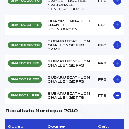
DAMES – COURSE
FFS
BNAF0033.FFS
NATIONALE
SENIORS DAMES
CHAMPIONNATS DE
FRANCE
FFS
BNAF0031.FFS
JEU/JUN/SEN
SUBARU BIATHLON
CHALLENGE FFS
FFS
BNAF0022.FFS
DAME
SUBARU BIATHLON
FFS
BNAF0021.FFS
CHALLENGE FFS
SUBARU BIATHLON
FFS
BNAF0012.FFS
CHALLENGE FFS
SUBARU BIATHLON
FFS
BNAF0011.FFS
CHALLENGE FFS
Résultats Nordique 2010
Codex
Course
Cat.