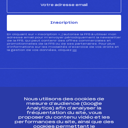
Inscription
En cliquant sur « inscription », j’autorise la FFS à utiliser mon
adresse email pour m’envoyer périodiquement la newsletter
de la FFS, qui peut contenir des offres commerciales et
promotionnelles de la FFS ou de ses partenaires. Pour plus
d’informations sur les modalités d’exercice de vos droits et
la gestion de vos données, cliquez
ici
CONTACT
Nous utilisons des cookies de
ESPACE PRESSE
mesure d’audience (Google
Analytics) afin d’analyser la
fréquentation du site, vous
Ressources
proposer du contenu vidéo et les
performances du site, ainsi que des
Pass’Neige
cookies permettant le