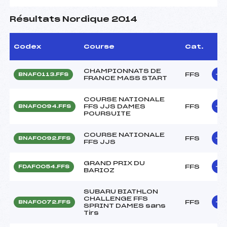
Résultats Nordique 2014
Codex
Course
Cat.
CHAMPIONNATS DE
FFS
BNAF0113.FFS
FRANCE MASS START
COURSE NATIONALE
FFS JJS DAMES
FFS
BNAF0094.FFS
POURSUITE
COURSE NATIONALE
FFS
BNAF0092.FFS
FFS JJS
GRAND PRIX DU
FFS
FDAF0054.FFS
BARIOZ
SUBARU BIATHLON
CHALLENGE FFS
FFS
BNAF0072.FFS
SPRINT DAMES sans
Tirs