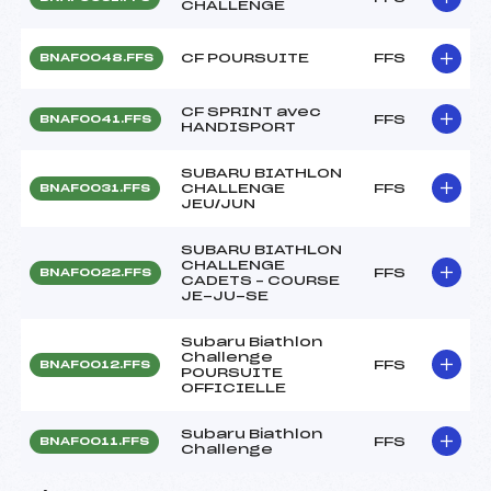
CHALLENGE
CF POURSUITE
FFS
BNAF0048.FFS
CF SPRINT avec
FFS
BNAF0041.FFS
HANDISPORT
SUBARU BIATHLON
CHALLENGE
FFS
BNAF0031.FFS
JEU/JUN
SUBARU BIATHLON
CHALLENGE
FFS
BNAF0022.FFS
CADETS – COURSE
JE-JU-SE
Subaru Biathlon
Challenge
FFS
BNAF0012.FFS
POURSUITE
OFFICIELLE
Subaru Biathlon
FFS
BNAF0011.FFS
Challenge