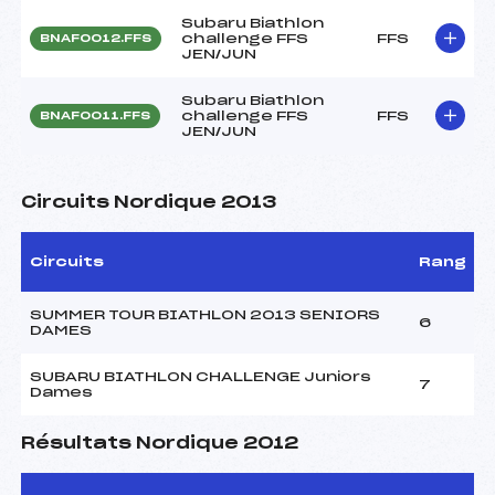
Subaru Biathlon
challenge FFS
FFS
BNAF0012.FFS
JEN/JUN
Subaru Biathlon
challenge FFS
FFS
BNAF0011.FFS
JEN/JUN
Circuits Nordique 2013
Circuits
Rang
SUMMER TOUR BIATHLON 2013 SENIORS
6
DAMES
SUBARU BIATHLON CHALLENGE Juniors
7
Dames
Résultats Nordique 2012