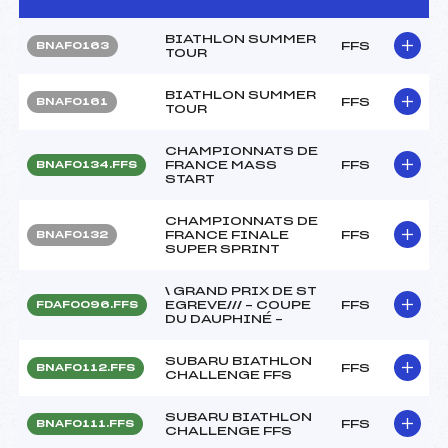
BIATHLON SUMMER
FFS
BNAF0163
TOUR
BIATHLON SUMMER
FFS
BNAF0161
TOUR
CHAMPIONNATS DE
FRANCE MASS
FFS
BNAF0134.FFS
START
CHAMPIONNATS DE
FRANCE FINALE
FFS
BNAF0132
SUPER SPRINT
\ GRAND PRIX DE ST
EGREVE/// – COUPE
FFS
FDAF0096.FFS
DU DAUPHINÉ –
SUBARU BIATHLON
FFS
BNAF0112.FFS
CHALLENGE FFS
SUBARU BIATHLON
FFS
BNAF0111.FFS
CHALLENGE FFS