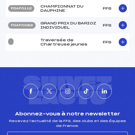
CHAMPIONNAT DU
FFS
FDAF0112
DAUPHINE
GRAND PRIX DU BARIOZ
FFS
FDAF0082
INDIVIDUEL
Traversée de
FFS
Chartreuse jeunes
SUIVEZ
L'ACTU
Abonnez-vous à notre newsletter
Recevez l’actualité de la FFS, des clubs et des Équipes
de France.