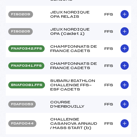
JEUX NORDIQUE
FFS
FIS0209
OPA RELAIS
JEUX NORDIQUE
FFS
FIS0205
OPA (Cadet 1)
CHAMPIONNATS DE
FFS
FNAF0342.FFS
FRANCE CADETS
CHAMPIONNATS DE
FFS
FNAF0341.FFS
FRANCE CADETS
SUBARU BIATHLON
CHALLENGE FFS-
FFS
BNAF0081.FFS
ESF CADETS
COURSE
FFS
FDAF0053
D'HERBOUILLY
CHALLENGE
CASANOVA ARNAUD
FFS
FDAF0044
/ MASS START (b)