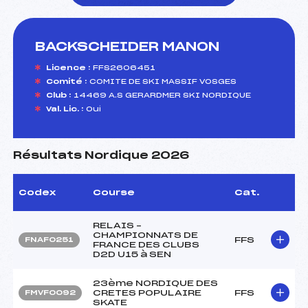
BACKSCHEIDER MANON
foi(s) le ski
Licence :
FFS2606451
Comité :
COMITE DE SKI MASSIF VOSGES
Club :
14469 A.S GERARDMER SKI NORDIQUE
Val. Lic. :
Oui
Résultats Nordique 2026
Codex
Course
Cat.
RELAIS –
CHAMPIONNATS DE
FFS
FNAF0251
FRANCE DES CLUBS
D2D U15 à SEN
23ème NORDIQUE DES
CRETES POPULAIRE
FFS
FMVF0092
SKATE