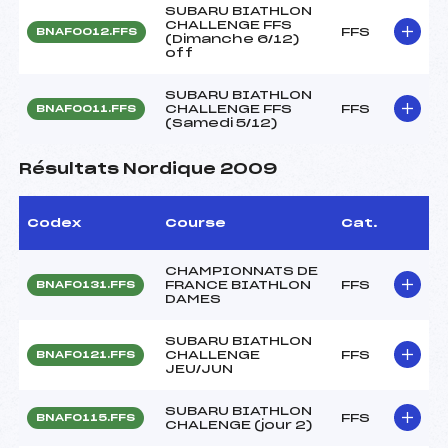
SUBARU BIATHLON
CHALLENGE FFS
FFS
BNAF0012.FFS
(Dimanche 6/12)
off
SUBARU BIATHLON
CHALLENGE FFS
FFS
BNAF0011.FFS
(Samedi 5/12)
Résultats Nordique 2009
Codex
Course
Cat.
CHAMPIONNATS DE
FRANCE BIATHLON
FFS
BNAF0131.FFS
DAMES
SUBARU BIATHLON
CHALLENGE
FFS
BNAF0121.FFS
JEU/JUN
SUBARU BIATHLON
FFS
BNAF0115.FFS
CHALENGE (jour 2)