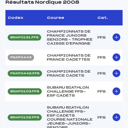
Résultats Nordique 2008
Codex
Course
Cat.
CHAMPIONNATS DE
FRANCE JUNIORS
FFS
BNAF0131.FFS
SENIORS – TROPHEE
CAISSE D'EPARGNE
CHAMPIONNATS DE
FFS
FNAF0443
FRANCE CADETTES
CHAMPIONNATS DE
FFS
FNAF0442.FFS
FRANCE CADETS
SUBARU BIATHLON
CHALLENGE FFS-
FFS
BNAF0103.FFS
ESF CADETS
SUBARU BIATHLON
CHALLENGE FFS-
ESF CADETS
FFS
BNAF0102.FFS
COURSE NATIONALE
JEUNES-JUNIORS-
SENIORS