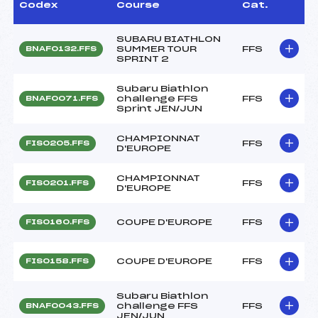
Codex
Course
Cat.
SUBARU BIATHLON
SUMMER TOUR
FFS
BNAF0132.FFS
SPRINT 2
Subaru Biathlon
challenge FFS
FFS
BNAF0071.FFS
Sprint JEN/JUN
CHAMPIONNAT
FFS
FIS0205.FFS
D'EUROPE
CHAMPIONNAT
FFS
FIS0201.FFS
D'EUROPE
COUPE D'EUROPE
FFS
FIS0160.FFS
COUPE D'EUROPE
FFS
FIS0158.FFS
Subaru Biathlon
challenge FFS
FFS
BNAF0043.FFS
JEN/JUN