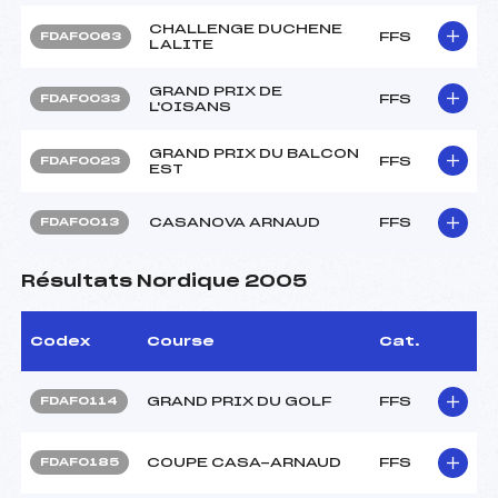
CHALLENGE DUCHENE
FFS
FDAF0063
LALITE
GRAND PRIX DE
FFS
FDAF0033
L'OISANS
GRAND PRIX DU BALCON
FFS
FDAF0023
EST
CASANOVA ARNAUD
FFS
FDAF0013
Résultats Nordique 2005
Codex
Course
Cat.
GRAND PRIX DU GOLF
FFS
FDAF0114
COUPE CASA-ARNAUD
FFS
FDAF0185