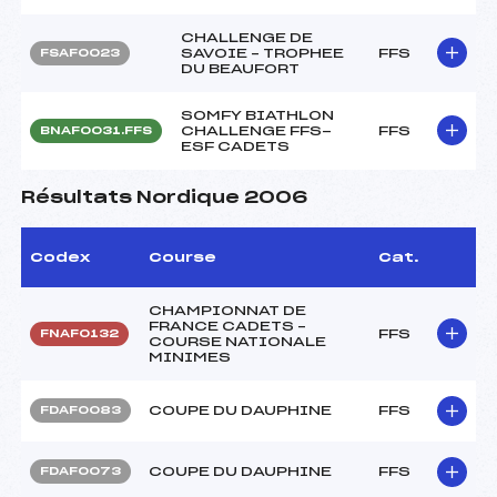
CHALLENGE DE
SAVOIE – TROPHEE
FFS
FSAF0023
DU BEAUFORT
SOMFY BIATHLON
CHALLENGE FFS-
FFS
BNAF0031.FFS
ESF CADETS
Résultats Nordique 2006
Codex
Course
Cat.
CHAMPIONNAT DE
FRANCE CADETS –
FFS
FNAF0132
COURSE NATIONALE
MINIMES
COUPE DU DAUPHINE
FFS
FDAF0083
COUPE DU DAUPHINE
FFS
FDAF0073