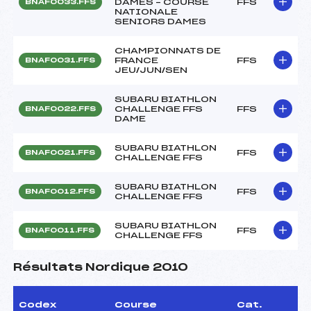
DAMES – COURSE
FFS
BNAF0033.FFS
NATIONALE
SENIORS DAMES
CHAMPIONNATS DE
FRANCE
FFS
BNAF0031.FFS
JEU/JUN/SEN
SUBARU BIATHLON
CHALLENGE FFS
FFS
BNAF0022.FFS
DAME
SUBARU BIATHLON
FFS
BNAF0021.FFS
CHALLENGE FFS
SUBARU BIATHLON
FFS
BNAF0012.FFS
CHALLENGE FFS
SUBARU BIATHLON
FFS
BNAF0011.FFS
CHALLENGE FFS
Résultats Nordique 2010
Codex
Course
Cat.