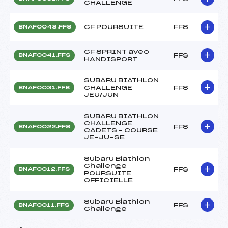
CHALLENGE
CF POURSUITE
FFS
BNAF0048.FFS
CF SPRINT avec
FFS
BNAF0041.FFS
HANDISPORT
SUBARU BIATHLON
CHALLENGE
FFS
BNAF0031.FFS
JEU/JUN
SUBARU BIATHLON
CHALLENGE
FFS
BNAF0022.FFS
CADETS – COURSE
JE-JU-SE
Subaru Biathlon
Challenge
FFS
BNAF0012.FFS
POURSUITE
OFFICIELLE
Subaru Biathlon
FFS
BNAF0011.FFS
Challenge