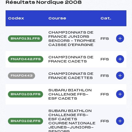
Résultats Nordique 2008
Codex
Course
Cat.
CHAMPIONNATS DE
FRANCE JUNIORS
FFS
BNAF0131.FFS
SENIORS – TROPHEE
CAISSE D'EPARGNE
CHAMPIONNATS DE
FFS
FNAF0442.FFS
FRANCE CADETS
CHAMPIONNATS DE
FFS
FNAF0443
FRANCE CADETTES
SUBARU BIATHLON
CHALLENGE FFS-
FFS
BNAF0103.FFS
ESF CADETS
SUBARU BIATHLON
CHALLENGE FFS-
ESF CADETS
FFS
BNAF0102.FFS
COURSE NATIONALE
JEUNES-JUNIORS-
SENIORS