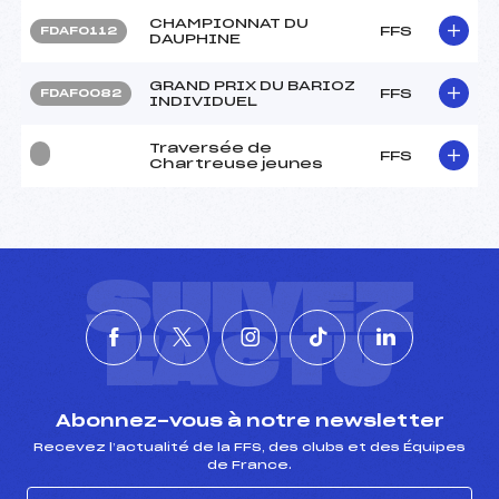
CHAMPIONNAT DU
FFS
FDAF0112
DAUPHINE
GRAND PRIX DU BARIOZ
FFS
FDAF0082
INDIVIDUEL
Traversée de
FFS
Chartreuse jeunes
SUIVEZ
L'ACTU
Abonnez-vous à notre newsletter
Recevez l’actualité de la FFS, des clubs et des Équipes
de France.