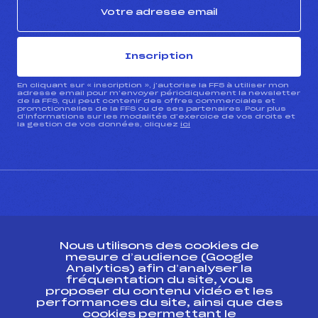
Inscription
En cliquant sur « inscription », j’autorise la FFS à utiliser mon
adresse email pour m’envoyer périodiquement la newsletter
de la FFS, qui peut contenir des offres commerciales et
promotionnelles de la FFS ou de ses partenaires. Pour plus
d’informations sur les modalités d’exercice de vos droits et
la gestion de vos données, cliquez
ici
CONTACT
Nous utilisons des cookies de
ESPACE PRESSE
mesure d’audience (Google
Analytics) afin d’analyser la
fréquentation du site, vous
Ressources
proposer du contenu vidéo et les
performances du site, ainsi que des
Pass’Neige
cookies permettant le