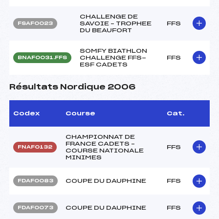
CHALLENGE DE
SAVOIE – TROPHEE
FFS
FSAF0023
DU BEAUFORT
SOMFY BIATHLON
CHALLENGE FFS-
FFS
BNAF0031.FFS
ESF CADETS
Résultats Nordique 2006
Codex
Course
Cat.
CHAMPIONNAT DE
FRANCE CADETS –
FFS
FNAF0132
COURSE NATIONALE
MINIMES
COUPE DU DAUPHINE
FFS
FDAF0083
COUPE DU DAUPHINE
FFS
FDAF0073