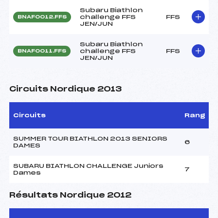
Subaru Biathlon
challenge FFS
FFS
BNAF0012.FFS
JEN/JUN
Subaru Biathlon
challenge FFS
FFS
BNAF0011.FFS
JEN/JUN
Circuits Nordique 2013
Circuits
Rang
SUMMER TOUR BIATHLON 2013 SENIORS
6
DAMES
SUBARU BIATHLON CHALLENGE Juniors
7
Dames
Résultats Nordique 2012