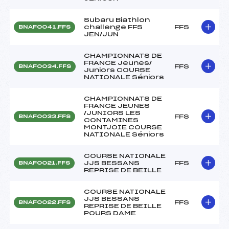
Subaru Biathlon
challenge FFS
FFS
BNAF0041.FFS
JEN/JUN
CHAMPIONNATS DE
FRANCE Jeunes/
FFS
BNAF0034.FFS
Juniors COURSE
NATIONALE Séniors
CHAMPIONNATS DE
FRANCE JEUNES
/JUNIORS LES
FFS
BNAF0033.FFS
CONTAMINES
MONTJOIE COURSE
NATIONALE Séniors
COURSE NATIONALE
JJS BESSANS
FFS
BNAF0021.FFS
REPRISE DE BEILLE
COURSE NATIONALE
JJS BESSANS
FFS
BNAF0022.FFS
REPRISE DE BEILLE
POURS DAME