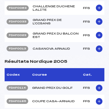
CHALLENGE DUCHENE
FFS
FDAF0063
LALITE
GRAND PRIX DE
FFS
FDAF0033
L'OISANS
GRAND PRIX DU BALCON
FFS
FDAF0023
EST
CASANOVA ARNAUD
FFS
FDAF0013
Résultats Nordique 2005
Codex
Course
Cat.
GRAND PRIX DU GOLF
FFS
FDAF0114
COUPE CASA-ARNAUD
FFS
FDAF0185