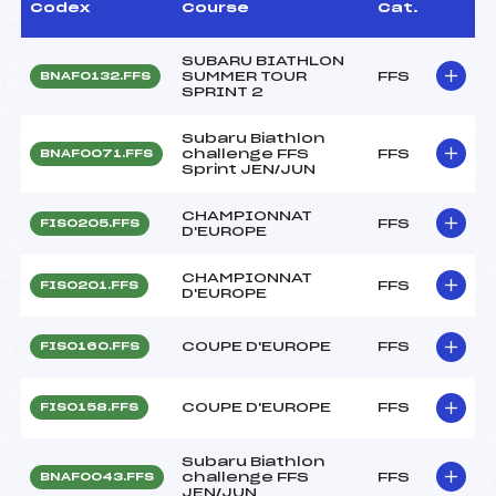
Codex
Course
Cat.
SUBARU BIATHLON
SUMMER TOUR
FFS
BNAF0132.FFS
SPRINT 2
Subaru Biathlon
challenge FFS
FFS
BNAF0071.FFS
Sprint JEN/JUN
CHAMPIONNAT
FFS
FIS0205.FFS
D'EUROPE
CHAMPIONNAT
FFS
FIS0201.FFS
D'EUROPE
COUPE D'EUROPE
FFS
FIS0160.FFS
COUPE D'EUROPE
FFS
FIS0158.FFS
Subaru Biathlon
challenge FFS
FFS
BNAF0043.FFS
JEN/JUN