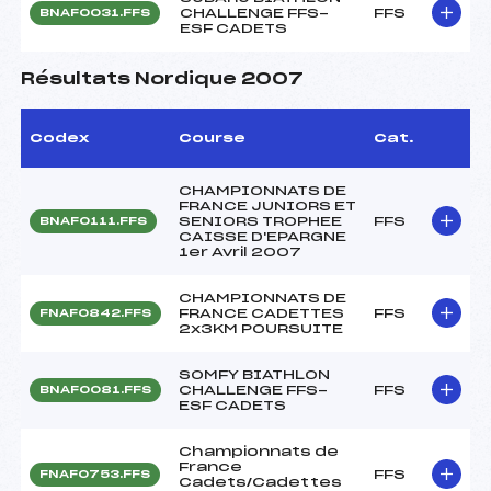
CHALLENGE FFS-
FFS
BNAF0031.FFS
ESF CADETS
Résultats Nordique 2007
Codex
Course
Cat.
CHAMPIONNATS DE
FRANCE JUNIORS ET
SENIORS TROPHEE
FFS
BNAF0111.FFS
CAISSE D'EPARGNE
1er Avril 2007
CHAMPIONNATS DE
FRANCE CADETTES
FFS
FNAF0842.FFS
2x3KM POURSUITE
SOMFY BIATHLON
CHALLENGE FFS-
FFS
BNAF0081.FFS
ESF CADETS
Championnats de
France
FFS
FNAF0753.FFS
Cadets/Cadettes