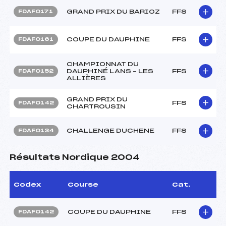
GRAND PRIX DU BARIOZ
FFS
FDAF0171
COUPE DU DAUPHINE
FFS
FDAF0161
CHAMPIONNAT DU
DAUPHINÉ LANS – LES
FFS
FDAF0152
ALLIÈRES
GRAND PRIX DU
FFS
FDAF0142
CHARTROUSIN
CHALLENGE DUCHENE
FFS
FDAF0134
Résultats Nordique 2004
Codex
Course
Cat.
COUPE DU DAUPHINE
FFS
FDAF0142