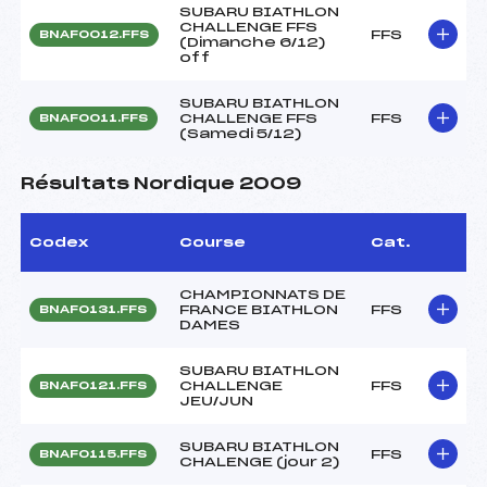
SUBARU BIATHLON
CHALLENGE FFS
FFS
BNAF0012.FFS
(Dimanche 6/12)
off
SUBARU BIATHLON
CHALLENGE FFS
FFS
BNAF0011.FFS
(Samedi 5/12)
Résultats Nordique 2009
Codex
Course
Cat.
CHAMPIONNATS DE
FRANCE BIATHLON
FFS
BNAF0131.FFS
DAMES
SUBARU BIATHLON
CHALLENGE
FFS
BNAF0121.FFS
JEU/JUN
SUBARU BIATHLON
FFS
BNAF0115.FFS
CHALENGE (jour 2)