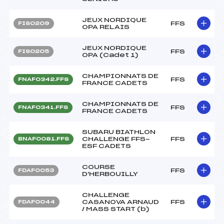
JEUX NORDIQUE
FFS
FIS0209
OPA RELAIS
JEUX NORDIQUE
FFS
FIS0205
OPA (Cadet 1)
CHAMPIONNATS DE
FFS
FNAF0342.FFS
FRANCE CADETS
CHAMPIONNATS DE
FFS
FNAF0341.FFS
FRANCE CADETS
SUBARU BIATHLON
CHALLENGE FFS-
FFS
BNAF0081.FFS
ESF CADETS
COURSE
FFS
FDAF0053
D'HERBOUILLY
CHALLENGE
CASANOVA ARNAUD
FFS
FDAF0044
/ MASS START (b)