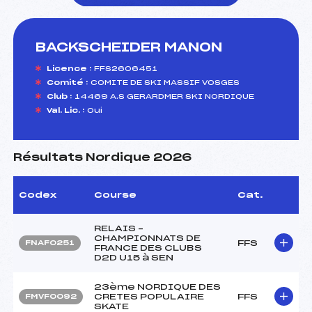
BACKSCHEIDER MANON
foi(s) le ski
Licence :
FFS2606451
Comité :
COMITE DE SKI MASSIF VOSGES
Club :
14469 A.S GERARDMER SKI NORDIQUE
Val. Lic. :
Oui
Résultats Nordique 2026
Codex
Course
Cat.
RELAIS –
CHAMPIONNATS DE
FFS
FNAF0251
FRANCE DES CLUBS
D2D U15 à SEN
23ème NORDIQUE DES
CRETES POPULAIRE
FFS
FMVF0092
SKATE