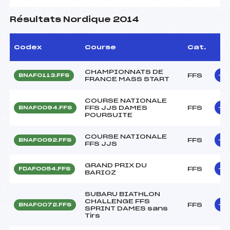
Résultats Nordique 2014
Codex
Course
Cat.
CHAMPIONNATS DE
FFS
BNAF0113.FFS
FRANCE MASS START
COURSE NATIONALE
FFS JJS DAMES
FFS
BNAF0094.FFS
POURSUITE
COURSE NATIONALE
FFS
BNAF0092.FFS
FFS JJS
GRAND PRIX DU
FFS
FDAF0054.FFS
BARIOZ
SUBARU BIATHLON
CHALLENGE FFS
FFS
BNAF0072.FFS
SPRINT DAMES sans
Tirs