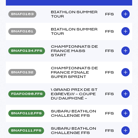
BIATHLON SUMMER
FFS
BNAF0163
TOUR
BIATHLON SUMMER
FFS
BNAF0161
TOUR
CHAMPIONNATS DE
FRANCE MASS
FFS
BNAF0134.FFS
START
CHAMPIONNATS DE
FRANCE FINALE
FFS
BNAF0132
SUPER SPRINT
\ GRAND PRIX DE ST
EGREVE/// – COUPE
FFS
FDAF0096.FFS
DU DAUPHINÉ –
SUBARU BIATHLON
FFS
BNAF0112.FFS
CHALLENGE FFS
SUBARU BIATHLON
FFS
BNAF0111.FFS
CHALLENGE FFS