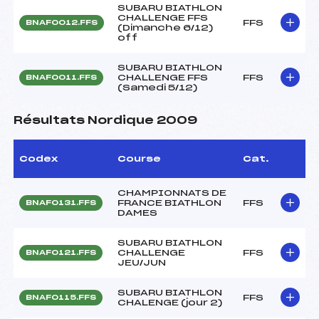
SUBARU BIATHLON
CHALLENGE FFS
FFS
BNAF0012.FFS
(Dimanche 6/12)
off
SUBARU BIATHLON
CHALLENGE FFS
FFS
BNAF0011.FFS
(Samedi 5/12)
Résultats Nordique 2009
Codex
Course
Cat.
CHAMPIONNATS DE
FRANCE BIATHLON
FFS
BNAF0131.FFS
DAMES
SUBARU BIATHLON
CHALLENGE
FFS
BNAF0121.FFS
JEU/JUN
SUBARU BIATHLON
FFS
BNAF0115.FFS
CHALENGE (jour 2)