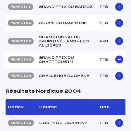
GRAND PRIX DU BARIOZ
FFS
FDAF0171
COUPE DU DAUPHINE
FFS
FDAF0161
CHAMPIONNAT DU
DAUPHINÉ LANS – LES
FFS
FDAF0152
ALLIÈRES
GRAND PRIX DU
FFS
FDAF0142
CHARTROUSIN
CHALLENGE DUCHENE
FFS
FDAF0134
Résultats Nordique 2004
Codex
Course
Cat.
COUPE DU DAUPHINE
FFS
FDAF0142