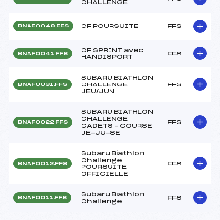
CHALLENGE
CF POURSUITE
FFS
BNAF0048.FFS
CF SPRINT avec
FFS
BNAF0041.FFS
HANDISPORT
SUBARU BIATHLON
CHALLENGE
FFS
BNAF0031.FFS
JEU/JUN
SUBARU BIATHLON
CHALLENGE
FFS
BNAF0022.FFS
CADETS – COURSE
JE-JU-SE
Subaru Biathlon
Challenge
FFS
BNAF0012.FFS
POURSUITE
OFFICIELLE
Subaru Biathlon
FFS
BNAF0011.FFS
Challenge