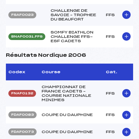
CHALLENGE DE
SAVOIE – TROPHEE
FFS
FSAF0023
DU BEAUFORT
SOMFY BIATHLON
CHALLENGE FFS-
FFS
BNAF0031.FFS
ESF CADETS
Résultats Nordique 2006
Codex
Course
Cat.
CHAMPIONNAT DE
FRANCE CADETS –
FFS
FNAF0132
COURSE NATIONALE
MINIMES
COUPE DU DAUPHINE
FFS
FDAF0083
COUPE DU DAUPHINE
FFS
FDAF0073