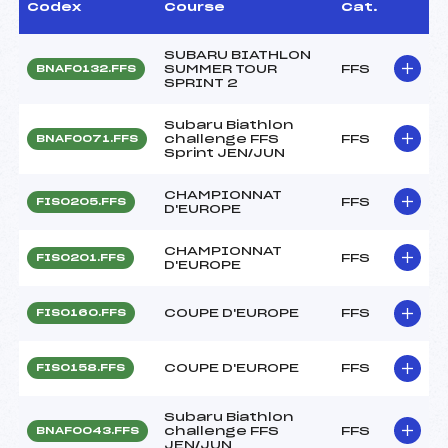
Codex
Course
Cat.
SUBARU BIATHLON
SUMMER TOUR
FFS
BNAF0132.FFS
SPRINT 2
Subaru Biathlon
challenge FFS
FFS
BNAF0071.FFS
Sprint JEN/JUN
CHAMPIONNAT
FFS
FIS0205.FFS
D'EUROPE
CHAMPIONNAT
FFS
FIS0201.FFS
D'EUROPE
COUPE D'EUROPE
FFS
FIS0160.FFS
COUPE D'EUROPE
FFS
FIS0158.FFS
Subaru Biathlon
challenge FFS
FFS
BNAF0043.FFS
JEN/JUN