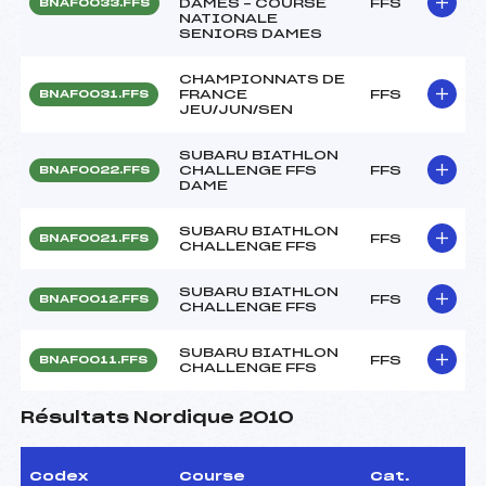
DAMES – COURSE
FFS
BNAF0033.FFS
NATIONALE
SENIORS DAMES
CHAMPIONNATS DE
FRANCE
FFS
BNAF0031.FFS
JEU/JUN/SEN
SUBARU BIATHLON
CHALLENGE FFS
FFS
BNAF0022.FFS
DAME
SUBARU BIATHLON
FFS
BNAF0021.FFS
CHALLENGE FFS
SUBARU BIATHLON
FFS
BNAF0012.FFS
CHALLENGE FFS
SUBARU BIATHLON
FFS
BNAF0011.FFS
CHALLENGE FFS
Résultats Nordique 2010
Codex
Course
Cat.