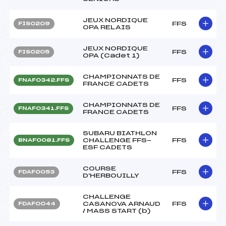
JEUX NORDIQUE
FFS
FIS0209
OPA RELAIS
JEUX NORDIQUE
FFS
FIS0205
OPA (Cadet 1)
CHAMPIONNATS DE
FFS
FNAF0342.FFS
FRANCE CADETS
CHAMPIONNATS DE
FFS
FNAF0341.FFS
FRANCE CADETS
SUBARU BIATHLON
CHALLENGE FFS-
FFS
BNAF0081.FFS
ESF CADETS
COURSE
FFS
FDAF0053
D'HERBOUILLY
CHALLENGE
CASANOVA ARNAUD
FFS
FDAF0044
/ MASS START (b)