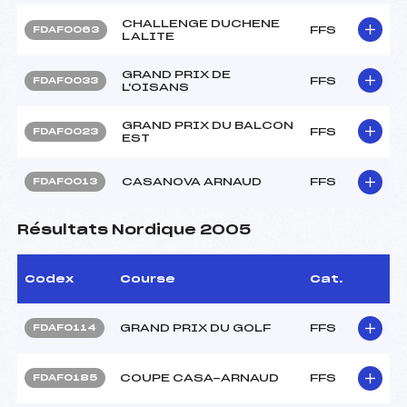
CHALLENGE DUCHENE
FFS
FDAF0063
LALITE
GRAND PRIX DE
FFS
FDAF0033
L'OISANS
GRAND PRIX DU BALCON
FFS
FDAF0023
EST
CASANOVA ARNAUD
FFS
FDAF0013
Résultats Nordique 2005
Codex
Course
Cat.
GRAND PRIX DU GOLF
FFS
FDAF0114
COUPE CASA-ARNAUD
FFS
FDAF0185