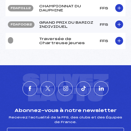
CHAMPIONNAT DU
FFS
FDAF0112
DAUPHINE
GRAND PRIX DU BARIOZ
FFS
FDAF0082
INDIVIDUEL
Traversée de
FFS
Chartreuse jeunes
SUIVEZ
L'ACTU
Abonnez-vous à notre newsletter
Recevez l’actualité de la FFS, des clubs et des Équipes
de France.