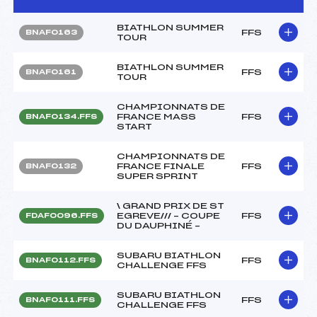
BIATHLON SUMMER
FFS
BNAF0163
TOUR
BIATHLON SUMMER
FFS
BNAF0161
TOUR
CHAMPIONNATS DE
FRANCE MASS
FFS
BNAF0134.FFS
START
CHAMPIONNATS DE
FRANCE FINALE
FFS
BNAF0132
SUPER SPRINT
\ GRAND PRIX DE ST
EGREVE/// – COUPE
FFS
FDAF0096.FFS
DU DAUPHINÉ –
SUBARU BIATHLON
FFS
BNAF0112.FFS
CHALLENGE FFS
SUBARU BIATHLON
FFS
BNAF0111.FFS
CHALLENGE FFS