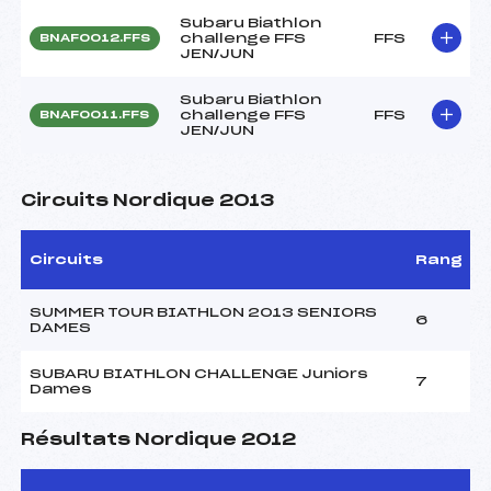
Subaru Biathlon
challenge FFS
FFS
BNAF0012.FFS
JEN/JUN
Subaru Biathlon
challenge FFS
FFS
BNAF0011.FFS
JEN/JUN
Circuits Nordique 2013
Circuits
Rang
SUMMER TOUR BIATHLON 2013 SENIORS
6
DAMES
SUBARU BIATHLON CHALLENGE Juniors
7
Dames
Résultats Nordique 2012