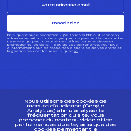
Inscription
En cliquant sur « inscription », j’autorise la FFS à utiliser mon
adresse email pour m’envoyer périodiquement la newsletter
de la FFS, qui peut contenir des offres commerciales et
promotionnelles de la FFS ou de ses partenaires. Pour plus
d’informations sur les modalités d’exercice de vos droits et
la gestion de vos données, cliquez
ici
CONTACT
Nous utilisons des cookies de
ESPACE PRESSE
mesure d’audience (Google
Analytics) afin d’analyser la
fréquentation du site, vous
Ressources
proposer du contenu vidéo et les
performances du site, ainsi que des
Pass’Neige
cookies permettant le