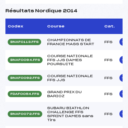
Résultats Nordique 2014
Codex
Course
Cat.
CHAMPIONNATS DE
FFS
BNAF0113.FFS
FRANCE MASS START
COURSE NATIONALE
FFS JJS DAMES
FFS
BNAF0094.FFS
POURSUITE
COURSE NATIONALE
FFS
BNAF0092.FFS
FFS JJS
GRAND PRIX DU
FFS
FDAF0054.FFS
BARIOZ
SUBARU BIATHLON
CHALLENGE FFS
FFS
BNAF0072.FFS
SPRINT DAMES sans
Tirs