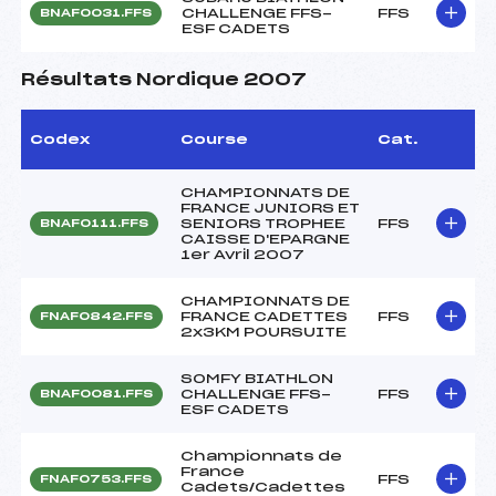
CHALLENGE FFS-
FFS
BNAF0031.FFS
ESF CADETS
Résultats Nordique 2007
Codex
Course
Cat.
CHAMPIONNATS DE
FRANCE JUNIORS ET
SENIORS TROPHEE
FFS
BNAF0111.FFS
CAISSE D'EPARGNE
1er Avril 2007
CHAMPIONNATS DE
FRANCE CADETTES
FFS
FNAF0842.FFS
2x3KM POURSUITE
SOMFY BIATHLON
CHALLENGE FFS-
FFS
BNAF0081.FFS
ESF CADETS
Championnats de
France
FFS
FNAF0753.FFS
Cadets/Cadettes