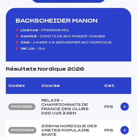
BACKSCHEIDER MANON
foi(s) le ski
Licence :
FFS2606451
Comité :
COMITE DE SKI MASSIF VOSGES
Club :
14469 A.S GERARDMER SKI NORDIQUE
Val. Lic. :
Oui
Résultats Nordique 2026
Codex
Course
Cat.
RELAIS –
CHAMPIONNATS DE
FFS
FNAF0251
FRANCE DES CLUBS
D2D U15 à SEN
23ème NORDIQUE DES
CRETES POPULAIRE
FFS
FMVF0092
SKATE