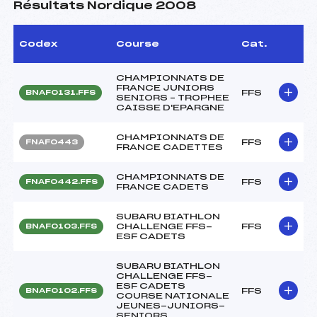
Résultats Nordique 2008
Codex
Course
Cat.
CHAMPIONNATS DE
FRANCE JUNIORS
FFS
BNAF0131.FFS
SENIORS – TROPHEE
CAISSE D'EPARGNE
CHAMPIONNATS DE
FFS
FNAF0443
FRANCE CADETTES
CHAMPIONNATS DE
FFS
FNAF0442.FFS
FRANCE CADETS
SUBARU BIATHLON
CHALLENGE FFS-
FFS
BNAF0103.FFS
ESF CADETS
SUBARU BIATHLON
CHALLENGE FFS-
ESF CADETS
FFS
BNAF0102.FFS
COURSE NATIONALE
JEUNES-JUNIORS-
SENIORS