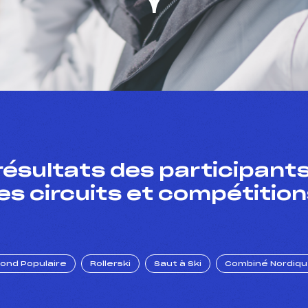
résultats des participants
es circuits et compétition
Fond Populaire
Rollerski
Saut à Ski
Combiné Nordiq