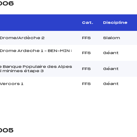
2006
Cat.
Discipline
t Drome/Ardèche 2
FFS
Slalom
t Drome Ardeche 1 – BEN-MIN :
FFS
Géant
 Banque Populaire des Alpes
FFS
Géant
l minimes étape 3
 Vercors 1
FFS
Géant
2005