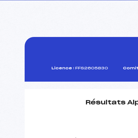
Licence :
FFS2605830
Comit
Résultats Al