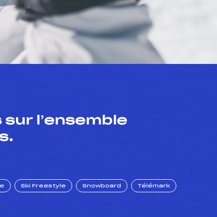
 sur l’ensemble
s.
ue
Ski Freestyle
Snowboard
Télémark