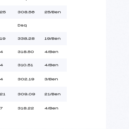
25
308.56
25/Ben
Dsq
19
338.28
19/Ben
4
318.50
4/Ben
4
310.51
4/Ben
4
302.19
3/Ben
21
309.09
21/Ben
7
318.22
4/Ben