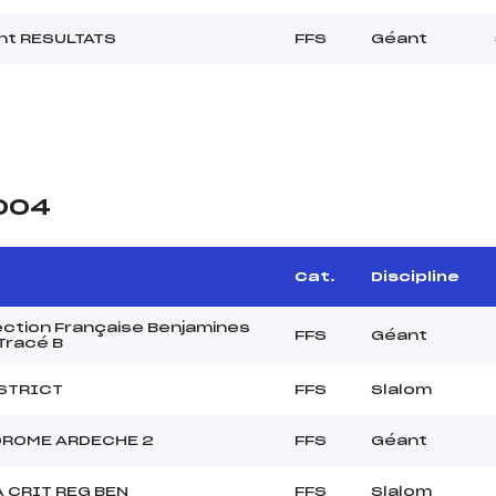
rint RESULTATS
FFS
Géant
2004
Cat.
Discipline
ction Française Benjamines
FFS
Géant
Tracé B
STRICT
FFS
Slalom
DROME ARDECHE 2
FFS
Géant
 CRIT REG BEN
FFS
Slalom