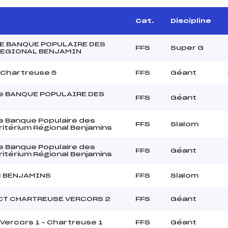
Cat.
Discipline
E BANQUE POPULAIRE DES
FFS
Super G
REGIONAL BENJAMIN
t Chartreuse 5
FFS
Géant
e BANQUE POPULAIRE DES
FFS
Géant
 Banque Populaire des
FFS
Slalom
ritérium Régional Benjamins
 Banque Populaire des
FFS
Géant
ritérium Régional Benjamins
 BENJAMINS
FFS
Slalom
CT CHARTREUSE VERCORS 2
FFS
Géant
t Vercors 1 – Chartreuse 1
FFS
Géant