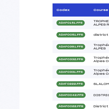
Codex
Course
TROPHE
ADAF0151.FFS
ALPES 
distric
ADAF0051.FFS
Trophé
ADAF0391.FFS
ALPES
Trophée
ADAF0332.FFS
Alpes C
Trophée
ADAF0331.FFS
Alpes C
SLALOM
ADAT0222.FFS
DISTRI
ADAF0042.FFS
Distric
ADAF0022.FFS