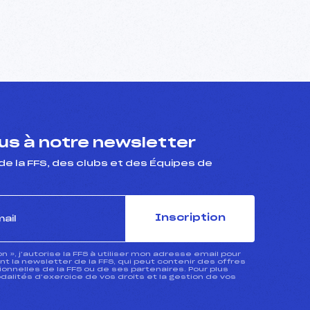
s à notre newsletter
de la FFS, des clubs et des Équipes de
Inscription
ion », j’autorise la FFS à utiliser mon adresse email pour
 la newsletter de la FFS, qui peut contenir des offres
nnelles de la FFS ou de ses partenaires. Pour plus
dalités d’exercice de vos droits et la gestion de vos