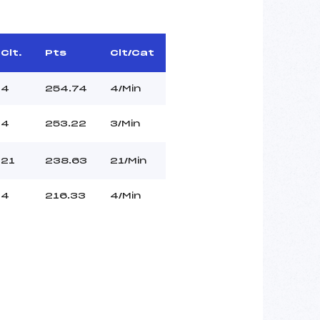
Clt.
Pts
Clt/Cat
4
254.74
4/Min
4
253.22
3/Min
21
238.63
21/Min
4
216.33
4/Min