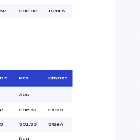
52
282.93
19/BEN
Clt.
Pts
Clt/Cat
Abs
2
286.51
2/Ben
3
301.33
3/Ben
Dsq