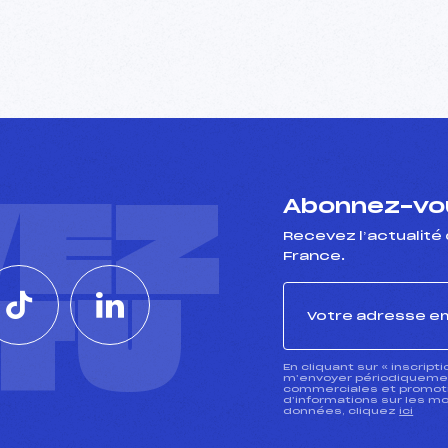
VEZ
Abonnez-vou
Recevez l’actualité 
France.
CTU
En cliquant sur « inscript
m’envoyer périodiquement
commerciales et promotio
d’informations sur les mo
données, cliquez
ici