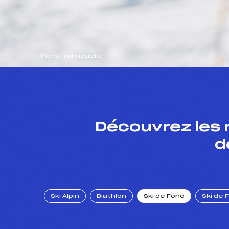
Fiche individuelle
Découvrez les 
d
Ski Alpin
Biathlon
Ski de Fond
Ski de 