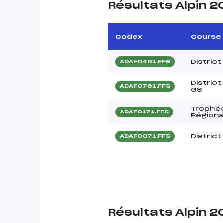
Résultats Alpin 
Codex
Course
Distric
ADAF0461.FFS
Distric
ADAF0761.FFS
GS
Trophée
ADAF0171.FFS
Régiona
District
ADAF0071.FFS
Résultats Alpin 