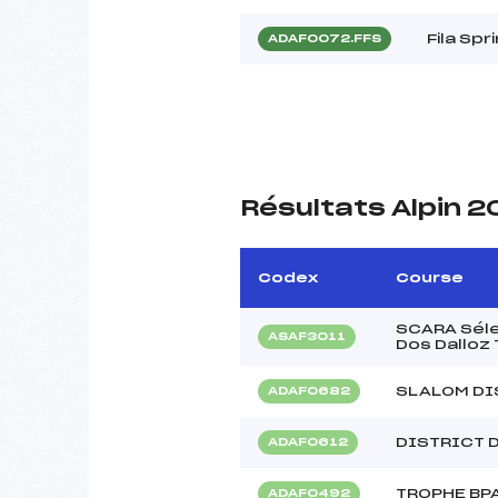
Fila Sp
ADAF0072.FFS
Résultats Alpin 
Codex
Course
SCARA Séle
ASAF3011
Dos Dalloz 
SLALOM DI
ADAF0682
DISTRICT 
ADAF0612
TROPHE BPA
ADAF0492