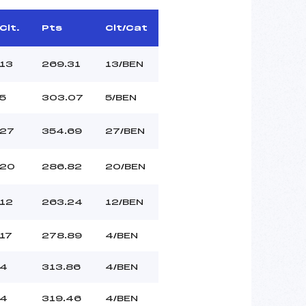
Clt.
Pts
Clt/Cat
13
269.31
13/BEN
5
303.07
5/BEN
27
354.69
27/BEN
20
286.82
20/BEN
12
263.24
12/BEN
17
278.89
4/BEN
4
313.86
4/BEN
4
319.46
4/BEN