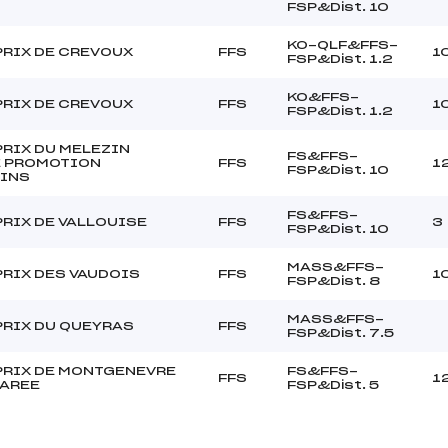
FSP&Dist. 10
KO-QLF&FFS-
PRIX DE CREVOUX
FFS
1
FSP&Dist. 1.2
KO&FFS-
PRIX DE CREVOUX
FFS
1
FSP&Dist. 1.2
RIX DU MELEZIN
FS&FFS-
 PROMOTION
FFS
1
FSP&Dist. 10
INS
FS&FFS-
RIX DE VALLOUISE
FFS
3
FSP&Dist. 10
MASS&FFS-
PRIX DES VAUDOIS
FFS
1
FSP&Dist. 8
MASS&FFS-
PRIX DU QUEYRAS
FFS
FSP&Dist. 7.5
PRIX DE MONTGENEVRE
FS&FFS-
FFS
1
LAREE
FSP&Dist. 5