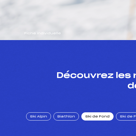
Fiche individuelle
Découvrez les 
d
Ski Alpin
Biathlon
Ski de Fond
Ski de 