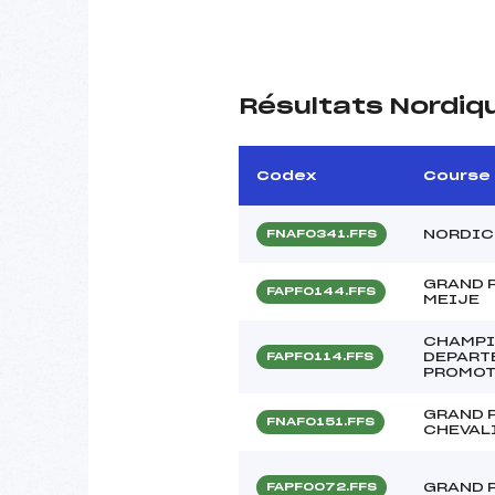
Résultats Nordiq
Codex
Course
NORDIC
FNAF0341.FFS
GRAND P
FAPF0144.FFS
MEIJE
CHAMPI
DEPART
FAPF0114.FFS
PROMOT
GRAND P
FNAF0151.FFS
CHEVAL
GRAND P
FAPF0072.FFS