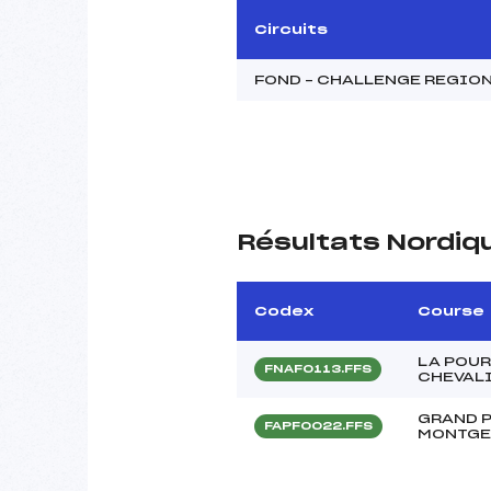
Circuits
FOND – CHALLENGE REGIO
Résultats Nordiq
Codex
Course
LA POUR
FNAF0113.FFS
CHEVALI
GRAND P
FAPF0022.FFS
MONTGEN