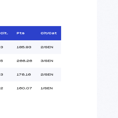
Clt.
Pts
Clt/Cat
3
185.93
2/SEN
5
266.26
3/SEN
3
176.16
2/SEN
2
160.07
1/SEN