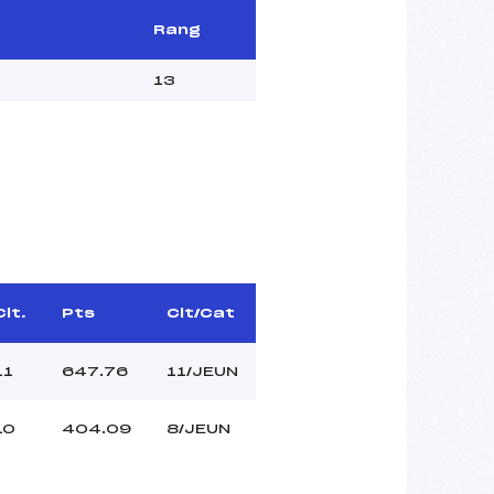
Rang
13
Clt.
Pts
Clt/Cat
11
647.76
11/JEUN
10
404.09
8/JEUN