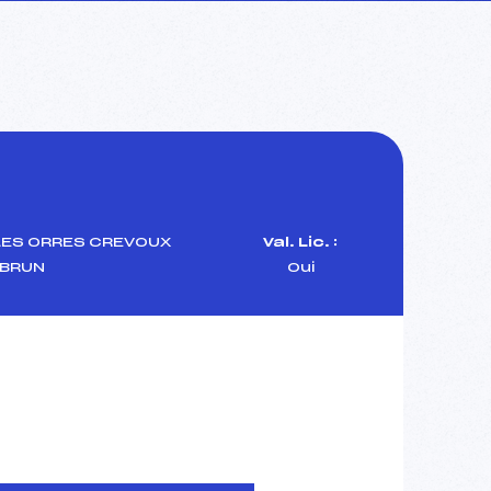
LES ORRES CREVOUX
Val. Lic. :
BRUN
Oui