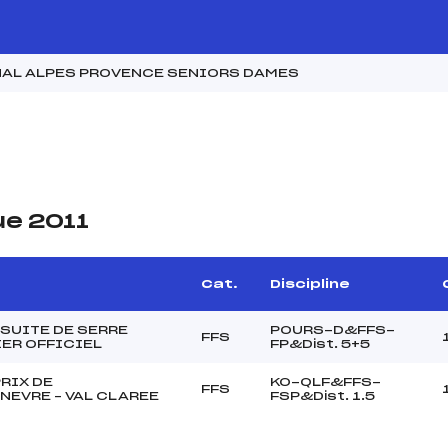
NAL ALPES PROVENCE SENIORS DAMES
ue 2011
Cat.
Discipline
SUITE DE SERRE
POURS-D&FFS-
FFS
ER OFFICIEL
FP&Dist. 5+5
RIX DE
KO-QLF&FFS-
FFS
EVRE – VAL CLAREE
FSP&Dist. 1.5