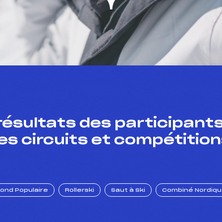
résultats des participants
es circuits et compétition
Fond Populaire
Rollerski
Saut à Ski
Combiné Nordiq