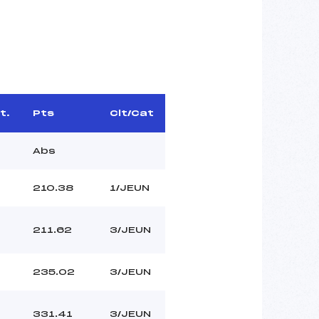
t.
Pts
Clt/Cat
Abs
210.38
1/JEUN
211.62
3/JEUN
235.02
3/JEUN
331.41
3/JEUN