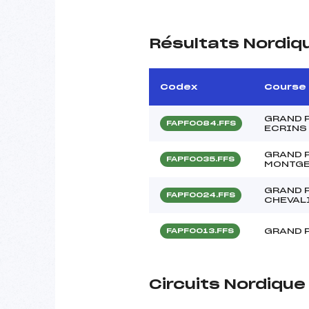
Résultats Nordiq
Codex
Course
GRAND P
FAPF0084.FFS
ECRINS
GRAND P
FAPF0035.FFS
MONTGE
GRAND P
FAPF0024.FFS
CHEVAL
GRAND 
FAPF0013.FFS
Circuits Nordiqu