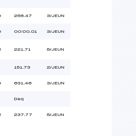
0
256.47
3/JEUN
0
00:00.01
3/JEUN
2
221.71
5/JEUN
151.73
2/JEUN
0
631.46
3/JEUN
Dsq
2
237.77
5/JEUN