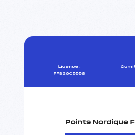
Licence :
Comit
FFS2605558
Points Nordique F