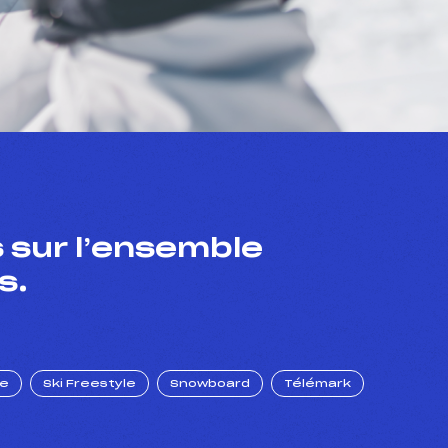
 sur l’ensemble
s.
ue
Ski Freestyle
Snowboard
Télémark