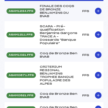
FINALE DES COQS
DE BRONZE
FFS
ASAM1234.FFS
BENJAMINS DU
BVAB
SCARA – Pré-
qualification
Benjamins Garçons
FFS
ASAM1211.FFS
TRACE A –
Dossards "Banque
Populaire"
Coq de Bronze Ben
FFS
ASAM1021.FFS
BVAB
CRITERIUM
REGIONAL
BENJAMINS
FFS
ASAM0671.FFS
TROPHEE BANQUE
POPULAIRE DES
ALPES
Coq de Bronze Ben
FFS
ASAM0521.FFS
BVAB
Coq de Bronze Ben