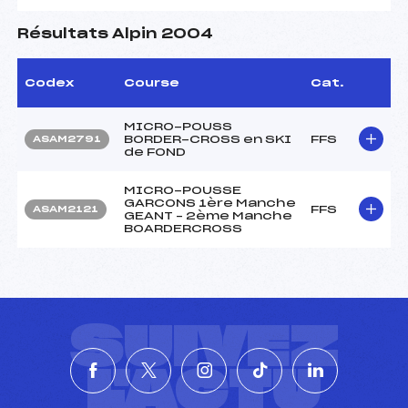
Résultats Alpin 2004
Codex
Course
Cat.
MICRO-POUSS
BORDER-CROSS en SKI
FFS
ASAM2791
de FOND
MICRO-POUSSE
GARCONS 1ère Manche
FFS
ASAM2121
GEANT – 2ème Manche
BOARDERCROSS
SUIVEZ
L'ACTU