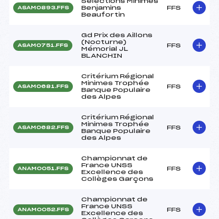
Sélections Minimes
Benjamins
FFS
ASAM0893.FFS
Beaufortin
Gd Prix des Aillons
(Nocturne)
FFS
ASAM0751.FFS
Mémorial JL
BLANCHIN
Critérium Régional
Minimes Trophée
FFS
ASAM0681.FFS
Banque Populaire
des Alpes
Critérium Régional
Minimes Trophée
FFS
ASAM0682.FFS
Banque Populaire
des Alpes
Championnat de
France UNSS
FFS
ANAM0051.FFS
Excellence des
Collèges Garçons
Championnat de
France UNSS
FFS
ANAM0052.FFS
Excellence des