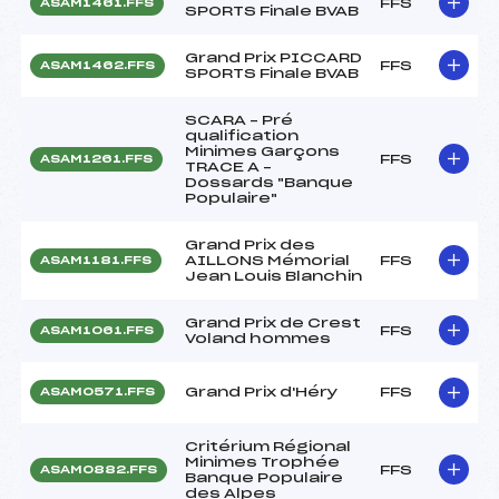
FFS
ASAM1461.FFS
SPORTS Finale BVAB
Grand Prix PICCARD
FFS
ASAM1462.FFS
SPORTS Finale BVAB
SCARA – Pré
qualification
Minimes Garçons
FFS
ASAM1261.FFS
TRACE A –
Dossards "Banque
Populaire"
Grand Prix des
AILLONS Mémorial
FFS
ASAM1181.FFS
Jean Louis Blanchin
Grand Prix de Crest
FFS
ASAM1061.FFS
Voland hommes
Grand Prix d'Héry
FFS
ASAM0571.FFS
Critérium Régional
Minimes Trophée
FFS
ASAM0882.FFS
Banque Populaire
des Alpes