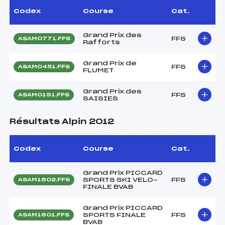
Codex
Course
Cat.
Grand Prix des
FFS
ASAM0771.FFS
Rafforts
Grand Prix de
FFS
ASAM0451.FFS
FLUMET
Grand Prix des
FFS
ASAM0191.FFS
SAISIES
Résultats Alpin 2012
Codex
Course
Cat.
Grand Prix PICCARD
SPORTS SKI VELO-
FFS
ASAM1602.FFS
FINALE BVAB
Grand Prix PICCARD
SPORTS FINALE
FFS
ASAM1601.FFS
BVAB