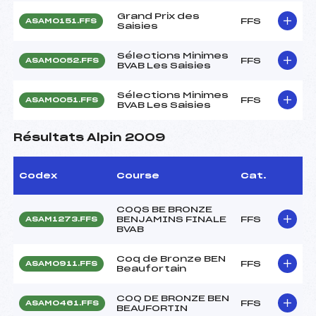
Grand Prix des
FFS
ASAM0151.FFS
Saisies
Sélections Minimes
FFS
ASAM0052.FFS
BVAB Les Saisies
Sélections Minimes
FFS
ASAM0051.FFS
BVAB Les Saisies
Résultats Alpin 2009
Codex
Course
Cat.
COQS BE BRONZE
BENJAMINS FINALE
FFS
ASAM1273.FFS
BVAB
Coq de Bronze BEN
FFS
ASAM0911.FFS
Beaufortain
COQ DE BRONZE BEN
FFS
ASAM0461.FFS
BEAUFORTIN