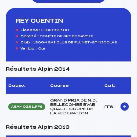
REY QUENTIN
foi(s) le ski
Licence :
FFS2605166
Comité :
COMITE DE SKI DE SAVOIE
Club :
13064 SKI CLUB DE FLUMET-ST NICOLAS
Val. Lic. :
Oui
Résultats Alpin 2014
Codex
Course
Cat.
GRAND PRIX DE N.D.
BELLECOMBE BVAB
FFS
ASAM0261.FFS
QUALIF COUPE DE
LA FEDERATION
Résultats Alpin 2013