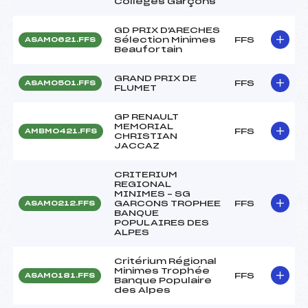
Collèges Garçons
GD PRIX D'ARECHES
Sélection Minimes
FFS
ASAM0621.FFS
Beaufortain
GRAND PRIX DE
FFS
ASAM0501.FFS
FLUMET
GP RENAULT
MEMORIAL
FFS
AMBM0421.FFS
CHRISTIAN
JACCAZ
CRITERIUM
REGIONAL
MINIMES – SG
GARCONS TROPHEE
FFS
ASAM0212.FFS
BANQUE
POPULAIRES DES
ALPES
Critérium Régional
Minimes Trophée
FFS
ASAM0181.FFS
Banque Populaire
des Alpes