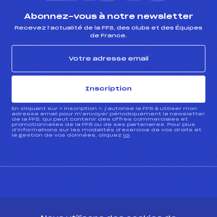
Abonnez-vous à notre newsletter
Recevez l’actualité de la FFS, des clubs et des Équipes
de France.
Inscription
En cliquant sur « inscription », j’autorise la FFS à utiliser mon
adresse email pour m’envoyer périodiquement la newsletter
de la FFS, qui peut contenir des offres commerciales et
promotionnelles de la FFS ou de ses partenaires. Pour plus
d’informations sur les modalités d’exercice de vos droits et
la gestion de vos données, cliquez
ici
CONTACT