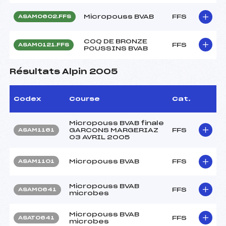
Micropouss BVAB
FFS
ASAM0602.FFS
COQ DE BRONZE
FFS
ASAM0121.FFS
POUSSINS BVAB
Résultats Alpin 2005
Codex
Course
Cat.
Micropouss BVAB finale
GARCONS MARGERIAZ
FFS
ASAM1161
03 AVRIL 2005
Micropouss BVAB
FFS
ASAM1101
Micropouss BVAB
FFS
ASAM0641
microbes
Micropouss BVAB
FFS
ASAT0641
microbes