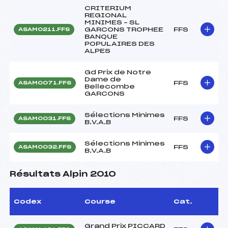
CRITERIUM
REGIONAL
MINIMES – SL
GARCONS TROPHEE
FFS
ASAM0211.FFS
BANQUE
POPULAIRES DES
ALPES
Gd Prix de Notre
Dame de
FFS
ASAM0071.FFS
Bellecombe
GARCONS
Sélections Minimes
FFS
ASAM0031.FFS
B.V.A.B
Sélections Minimes
FFS
ASAM0032.FFS
B.V.A.B
Résultats Alpin 2010
Codex
Course
Cat.
Grand Prix PICCARD