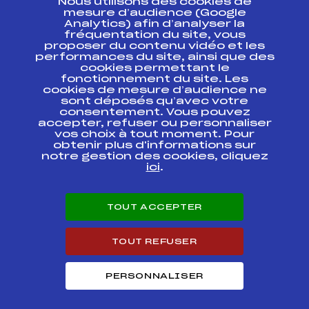
Nous utilisons des cookies de
ESPACE PRESSE
mesure d’audience (Google
Analytics) afin d’analyser la
fréquentation du site, vous
Ressources
proposer du contenu vidéo et les
performances du site, ainsi que des
Pass’Neige
cookies permettant le
Projet sportif fédéral
fonctionnement du site. Les
cookies de mesure d’audience ne
Projet de performance fédéral
sont déposés qu’avec votre
Antidopage
consentement. Vous pouvez
Pôle Développement, Formation, Suivi
accepter, refuser ou personnaliser
Scientifique
vos choix à tout moment. Pour
Listes ministérielles
obtenir plus d'informations sur
notre gestion des cookies, cliquez
Pôle vie de l’athlète
ici
.
Enseignement professionnel
Informatique et chronométrage
Circuits
TOUT ACCEPTER
Carrières
Développement des habiletés mentales
TOUT REFUSER
PERSONNALISER
© 2026 Fédération Française de Ski
Mentions légales
Politique de
confidentialité
Cookies