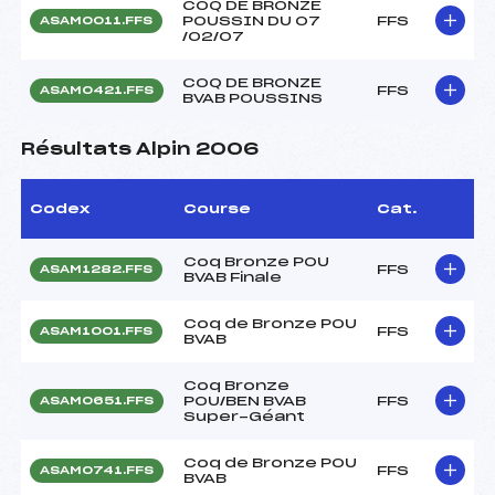
COQ DE BRONZE
POUSSIN DU 07
FFS
ASAM0011.FFS
/02/07
COQ DE BRONZE
FFS
ASAM0421.FFS
BVAB POUSSINS
Résultats Alpin 2006
Codex
Course
Cat.
Coq Bronze POU
FFS
ASAM1282.FFS
BVAB Finale
Coq de Bronze POU
FFS
ASAM1001.FFS
BVAB
Coq Bronze
POU/BEN BVAB
FFS
ASAM0651.FFS
Super-Géant
Coq de Bronze POU
FFS
ASAM0741.FFS
BVAB