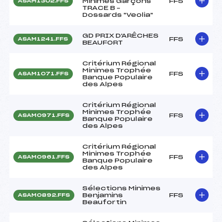
Minimes Garçons
FFS
ASAM1302.FFS
TRACE B –
Dossards "Veolia"
GD PRIX D'ARÊCHES
FFS
ASAM1241.FFS
BEAUFORT
Critérium Régional
Minimes Trophée
FFS
ASAM1071.FFS
Banque Populaire
des Alpes
Critérium Régional
Minimes Trophée
FFS
ASAM0971.FFS
Banque Populaire
des Alpes
Critérium Régional
Minimes Trophée
FFS
ASAM0961.FFS
Banque Populaire
des Alpes
Sélections Minimes
Benjamins
FFS
ASAM0892.FFS
Beaufortin