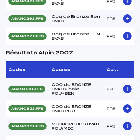
FFS
ASAM0421.FFS
BVAB
Coq de Bronze Ben
FFS
ASAM0291.FFS
BVAB
Coq de Bronze BEN
FFS
ASAM0071.FFS
BVAB
Résultats Alpin 2007
Codex
Course
Cat.
COQ de BRONZE
BVAB Finale
FFS
ASAM1251.FFS
POU+BEN
COQ de BRONZE
FFS
ASAM0831.FFS
BVAB POU
MICROPOUSS BVAB
FFS
ASAM0601.FFS
POU/MIC