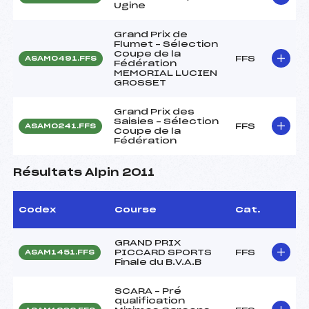
Ugine
Grand Prix de
Flumet – Sélection
Coupe de la
FFS
ASAM0491.FFS
Fédération
MEMORIAL LUCIEN
GROSSET
Grand Prix des
Saisies – Sélection
FFS
ASAM0241.FFS
Coupe de la
Fédération
Résultats Alpin 2011
Codex
Course
Cat.
GRAND PRIX
PICCARD SPORTS
FFS
ASAM1451.FFS
Finale du B.V.A.B
SCARA – Pré
qualification