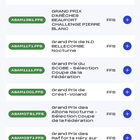
GRAND PRIX
D'ARÊCHES
BEAUFORT
FFS
ASAM1381.FFS
CHALLENGE PIERRE
BLANC
Grand Prix de N.D
BELLECOMBE
FFS
ASAM1171.FFS
Nocturne
Grand Prix du
SCOBE – Sélection
FFS
ASAM1111.FFS
Coupe de la
Fédération
Grand Prix de
FFS
ASAM1001.FFS
Crest-Voland
Grand Prix des
Aillons Nocturne –
FFS
ASAM0791.FFS
Sélection Coupe
de la Fédération
Grand Prix des
Rafforts Héry sur
FFS
ASAM0371.FFS